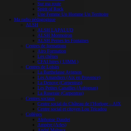
Sur ma route
Spirit of Rock
Une Femme Un Homme Un Territoire
Ma radio pédagogique
ALSH
ALSH LAPALUD
ALSH Mormoiron
ALSH Pernes les Fontaines
Centres de formations
Airo Formation
Les chênes
CFAI Istres ( UIMM )
Centres de Loisirs
La Barthelasse Avignon
Les Amandiers (Aix en Provence)
La Denove (Carpentras)
Les Petites Canailles (Aubignan)
La Roseraie (Carpentras)
Centres sociaux
Centre social du Château de l’Horloge – AIX
Centre social et citoyen Lou Tricadou
Collèges
Alphonse Daudet
Ampère (Arles)
André Malraux