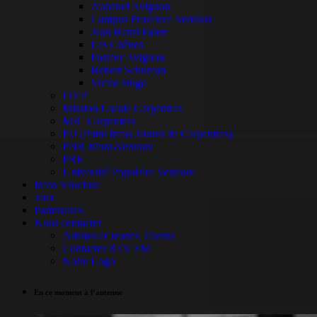
Aubanel Avignon
Campus Provence Ventoux
Jean Henri Fabre
Les Chênes
Pasteur Avignon
Robert Schuman
Victor Hugo
ITEP
Mission Locale Carpentras
MJC Carpentras
PIJ (Point Infos Jeunes de Carpentras)
PNR Mont-Ventoux
PRE
Université Populaire Ventoux
Infos Vaucluse
Jeux
Partenaires
Nous contacter
Artistes et Jeunes Talents
Contacter RTV FM
Notre Logo
En ce moment à l’antenne