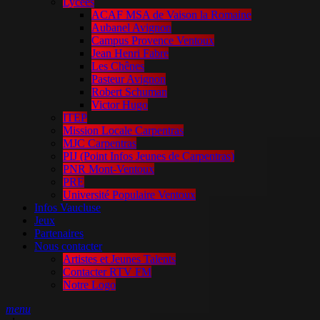
Lycées
ACAF MSA de Vaison la Romaine
Aubanel Avignon
Campus Provence Ventoux
Jean Henri Fabre
Les Chênes
Pasteur Avignon
Robert Schuman
Victor Hugo
ITEP
Mission Locale Carpentras
MJC Carpentras
PIJ (Point Infos Jeunes de Carpentras)
PNR Mont-Ventoux
PRE
Université Populaire Ventoux
Infos Vaucluse
Jeux
Partenaires
Nous contacter
Artistes et Jeunes Talents
Contacter RTV FM
Notre Logo
menu