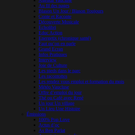
Agenda Vaucluse
Au fil des pages
Blason Un Jour / Blason Toujours
Conte et Raconte
Découverte Musicale
Echolibri
Educ Action
Energetix (chronique santé)
Faut qu’on en parle
Grand Ecran
Infos Pratiques
Interview
Joie de Culture
Les pieds dans le parc
Les racontottes
Les rendez vous emploi et formation du mois
Météo Vaucluse
Offre d’emploi du jour
Thé ou Café avec René
Un jour Un village
Un Lieu Une Histoire
Émissions
100% Pop Love
Actus d’oc
As Ben Parlat