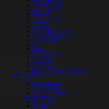
Associativement vôtre
Bienvenue au Club
Coup de Chapeau
Disco Funk
Envie d’Entreprendre
Faut qu’on en parle
Jazz de coeur
Les après-midi d’ RTVFM
Les rendez vous d’écholibri
Live Santé Mutualité
On Air
Parasites
Retour sur les Tubes
So Music Live
Sur ma route
Spirit of Rock
Une Femme Un Homme Un Territoire
Ma radio pédagogique
ALSH
ALSH LAPALUD
ALSH Mormoiron
ALSH Pernes les Fontaines
Centres de formations
Airo Formation
Les chênes