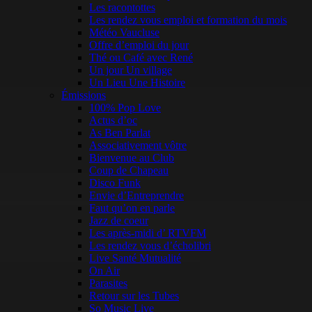
Les racontottes
Les rendez vous emploi et formation du mois
Météo Vaucluse
Offre d’emploi du jour
Thé ou Café avec René
Un jour Un village
Un Lieu Une Histoire
Émissions
100% Pop Love
Actus d’oc
As Ben Parlat
Associativement vôtre
Bienvenue au Club
Coup de Chapeau
Disco Funk
Envie d’Entreprendre
Faut qu’on en parle
Jazz de coeur
Les après-midi d’ RTVFM
Les rendez vous d’écholibri
Live Santé Mutualité
On Air
Parasites
Retour sur les Tubes
So Music Live