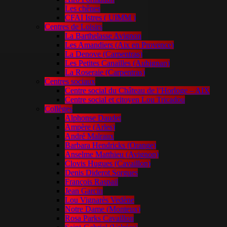
Les chênes
CFAI Istres ( UIMM )
Centres de Loisirs
La Barthelasse Avignon
Les Amandiers (Aix en Provence)
La Denove (Carpentras)
Les Petites Canailles (Aubignan)
La Roseraie (Carpentras)
Centres sociaux
Centre social du Château de l’Horloge – AIX
Centre social et citoyen Lou Tricadou
Collèges
Alphonse Daudet
Ampère (Arles)
André Malraux
Barbara Hendricks (Orange)
Anselme Matthieu (Avignon)
Clovis Hugues (Cavaillon)
Denis Diderot Sorgues
François Raspail
Jean Garcin
Lou Vignarès Vedène
Notre Dame (Monteux)
Rosa Parks Cavaillon