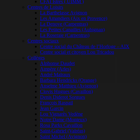
CFAI Istres ( UIMM )
Centres de Loisirs
La Barthelasse Avignon
Les Amandiers (Aix en Provence)
La Denove (Carpentras)
Les Petites Canailles (Aubignan)
La Roseraie (Carpentras)
Centres sociaux
Centre social du Château de l’Horloge – AIX
Centre social et citoyen Lou Tricadou
Collèges
Alphonse Daudet
Ampère (Arles)
André Malraux
Barbara Hendricks (Orange)
Anselme Matthieu (Avignon)
Clovis Hugues (Cavaillon)
Denis Diderot Sorgues
François Raspail
Jean Garcin
Lou Vignarès Vedène
Notre Dame (Monteux)
Rosa Parks Cavaillon
Saint-Gabriel (Valréas)
Saint Michel (Avignon)