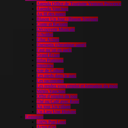
Agenda Office de Tourisme Ventoux Provence
Agenda Vaucluse
Au fil des pages
Blason Un Jour / Blason Toujours
Conte et Raconte
Découverte Musicale
Echolibri
Educ Action
Energetix (chronique santé)
Faut qu’on en parle
Grand Ecran
Infos Pratiques
Interview
Joie de Culture
Les pieds dans le parc
Les racontottes
Les rendez vous emploi et formation du mois
Météo Vaucluse
Offre d’emploi du jour
Thé ou Café avec René
Un jour Un village
Un Lieu Une Histoire
Émissions
100% Pop Love
Actus d’oc