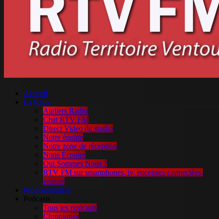
Accueil
La Radio
Ateliers Radio
Chat RTV FM
Direct Video du studio
Notre équipe
Notre zone de réception
Nous Écouter
Qui Sommes Nous ?
RTV FM sur smartphones, tv, enceintes connectées,
voiture
Programmation
Podcasts
Tous les podcasts
Chroniques