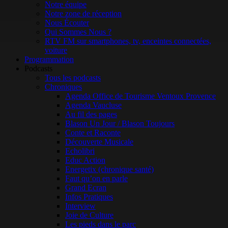
Notre équipe
Notre zone de réception
Nous Écouter
Qui Sommes Nous ?
RTV FM sur smartphones, tv, enceintes connectées,
voiture
Programmation
Podcasts
Tous les podcasts
Chroniques
Agenda Office de Tourisme Ventoux Provence
Agenda Vaucluse
Au fil des pages
Blason Un Jour / Blason Toujours
Conte et Raconte
Découverte Musicale
Echolibri
Educ Action
Energetix (chronique santé)
Faut qu’on en parle
Grand Ecran
Infos Pratiques
Interview
Joie de Culture
Les pieds dans le parc