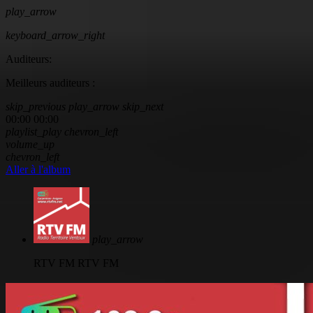
play_arrow
keyboard_arrow_right
Auditeurs:
Meilleurs auditeurs :
skip_previous
play_arrow
skip_next
00:00
00:00
playlist_play
chevron_left
volume_up
chevron_left
Aller à l'album
play_arrow
RTV FM
RTV FM