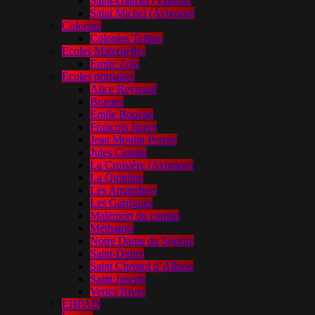
Saint-Gabriel (Valréas)
Saint Michel (Avignon)
Colonies
Colonies Telligo
Ecoles Maternelles
Emile Zola
Écoles primaires
Alice Reynaud
Brantes
Emile Bouche
François Jouve
Jean Moulin Pernes
Jules Cassini
La Croisière (Avignon)
La Quintine
Les Amandiers
Les Garrigues
Malemort du comtat
Méthamis
Notre Dame du Sourire
Saint-Didier
Saint Christol d’Albion
Saint Joseph
Vertes Rives
EHPAD