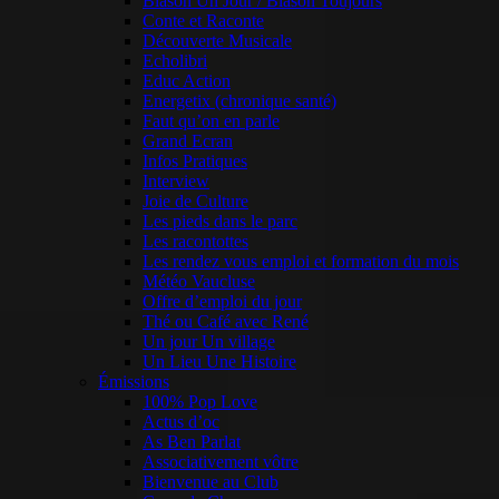
Blason Un Jour / Blason Toujours
Conte et Raconte
Découverte Musicale
Echolibri
Educ Action
Energetix (chronique santé)
Faut qu’on en parle
Grand Ecran
Infos Pratiques
Interview
Joie de Culture
Les pieds dans le parc
Les racontottes
Les rendez vous emploi et formation du mois
Météo Vaucluse
Offre d’emploi du jour
Thé ou Café avec René
Un jour Un village
Un Lieu Une Histoire
Émissions
100% Pop Love
Actus d’oc
As Ben Parlat
Associativement vôtre
Bienvenue au Club