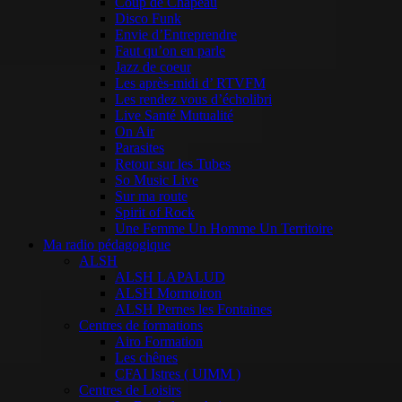
Coup de Chapeau
Disco Funk
Envie d’Entreprendre
Faut qu’on en parle
Jazz de coeur
Les après-midi d’ RTVFM
Les rendez vous d’écholibri
Live Santé Mutualité
On Air
Parasites
Retour sur les Tubes
So Music Live
Sur ma route
Spirit of Rock
Une Femme Un Homme Un Territoire
Ma radio pédagogique
ALSH
ALSH LAPALUD
ALSH Mormoiron
ALSH Pernes les Fontaines
Centres de formations
Airo Formation
Les chênes
CFAI Istres ( UIMM )
Centres de Loisirs