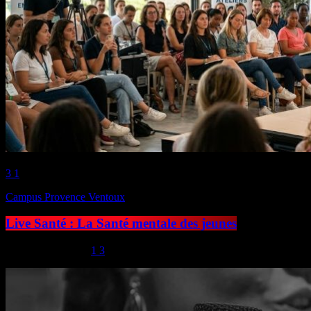
play_arrow
3
1
Campus Provence Ventoux
Live Santé : La Santé mentale des jeunes
today
13 avril 2026
1
3