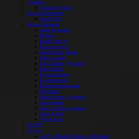
Colonies
Colonies Telligo
Ecoles Maternelles
Emile Zola
Écoles primaires
Alice Reynaud
Brantes
Emile Bouche
François Jouve
Jean Moulin Pernes
Jules Cassini
La Croisière (Avignon)
La Quintine
Les Amandiers
Les Garrigues
Malemort du comtat
Méthamis
Notre Dame du Sourire
Saint-Didier
Saint Christol d’Albion
Saint Joseph
Vertes Rives
EHPAD
Lycées
ACAF MSA de Vaison la Romaine