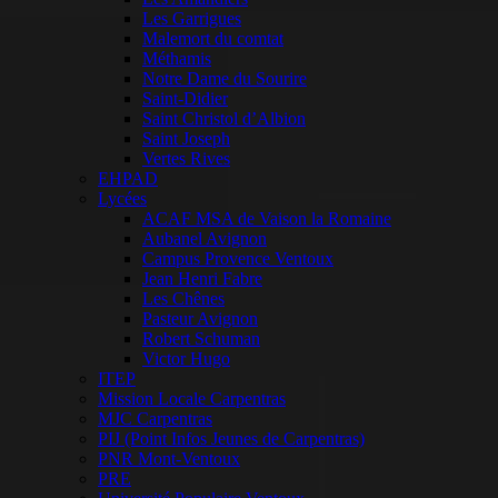
Les Garrigues
Malemort du comtat
Méthamis
Notre Dame du Sourire
Saint-Didier
Saint Christol d’Albion
Saint Joseph
Vertes Rives
EHPAD
Lycées
ACAF MSA de Vaison la Romaine
Aubanel Avignon
Campus Provence Ventoux
Jean Henri Fabre
Les Chênes
Pasteur Avignon
Robert Schuman
Victor Hugo
ITEP
Mission Locale Carpentras
MJC Carpentras
PIJ (Point Infos Jeunes de Carpentras)
PNR Mont-Ventoux
PRE