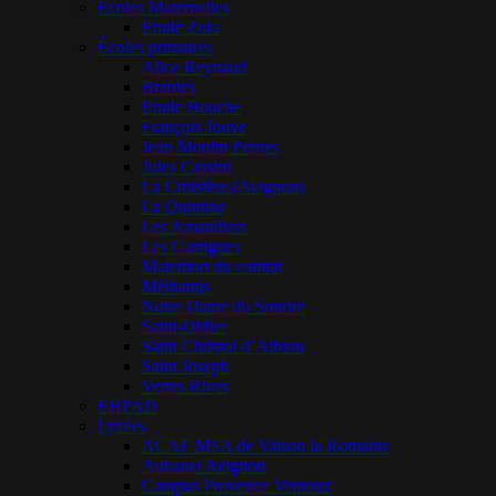
Ecoles Maternelles
Emile Zola
Écoles primaires
Alice Reynaud
Brantes
Emile Bouche
François Jouve
Jean Moulin Pernes
Jules Cassini
La Croisière (Avignon)
La Quintine
Les Amandiers
Les Garrigues
Malemort du comtat
Méthamis
Notre Dame du Sourire
Saint-Didier
Saint Christol d’Albion
Saint Joseph
Vertes Rives
EHPAD
Lycées
ACAF MSA de Vaison la Romaine
Aubanel Avignon
Campus Provence Ventoux