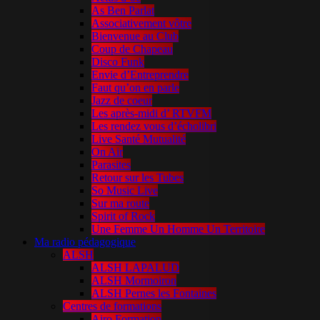
As Ben Parlat
Associativement vôtre
Bienvenue au Club
Coup de Chapeau
Disco Funk
Envie d’Entreprendre
Faut qu’on en parle
Jazz de coeur
Les après-midi d’ RTVFM
Les rendez vous d’écholibri
Live Santé Mutualité
On Air
Parasites
Retour sur les Tubes
So Music Live
Sur ma route
Spirit of Rock
Une Femme Un Homme Un Territoire
Ma radio pédagogique
ALSH
ALSH LAPALUD
ALSH Mormoiron
ALSH Pernes les Fontaines
Centres de formations
Airo Formation