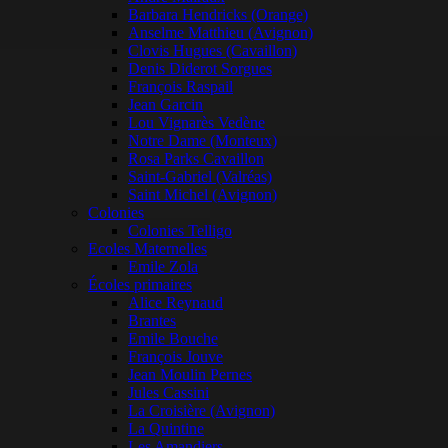
Barbara Hendricks (Orange)
Anselme Matthieu (Avignon)
Clovis Hugues (Cavaillon)
Denis Diderot Sorgues
François Raspail
Jean Garcin
Lou Vignarès Vedène
Notre Dame (Monteux)
Rosa Parks Cavaillon
Saint-Gabriel (Valréas)
Saint Michel (Avignon)
Colonies
Colonies Telligo
Ecoles Maternelles
Emile Zola
Écoles primaires
Alice Reynaud
Brantes
Emile Bouche
François Jouve
Jean Moulin Pernes
Jules Cassini
La Croisière (Avignon)
La Quintine
Les Amandiers