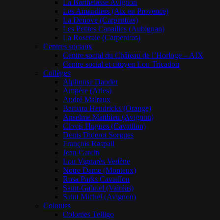
La Barthelasse Avignon
Les Amandiers (Aix en Provence)
La Denove (Carpentras)
Les Petites Canailles (Aubignan)
La Roseraie (Carpentras)
Centres sociaux
Centre social du Château de l’Horloge – AIX
Centre social et citoyen Lou Tricadou
Collèges
Alphonse Daudet
Ampère (Arles)
André Malraux
Barbara Hendricks (Orange)
Anselme Matthieu (Avignon)
Clovis Hugues (Cavaillon)
Denis Diderot Sorgues
François Raspail
Jean Garcin
Lou Vignarès Vedène
Notre Dame (Monteux)
Rosa Parks Cavaillon
Saint-Gabriel (Valréas)
Saint Michel (Avignon)
Colonies
Colonies Telligo