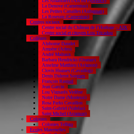
Les Amandiers (Aix en Provence)
La Denove (Carpentras)
Les Petites Canailles (Aubignan)
La Roseraie (Carpentras)
Centres sociaux
Centre social du Château de l’Horloge – AIX
Centre social et citoyen Lou Tricadou
Collèges
Alphonse Daudet
Ampère (Arles)
André Malraux
Barbara Hendricks (Orange)
Anselme Matthieu (Avignon)
Clovis Hugues (Cavaillon)
Denis Diderot Sorgues
François Raspail
Jean Garcin
Lou Vignarès Vedène
Notre Dame (Monteux)
Rosa Parks Cavaillon
Saint-Gabriel (Valréas)
Saint Michel (Avignon)
Colonies
Colonies Telligo
Ecoles Maternelles