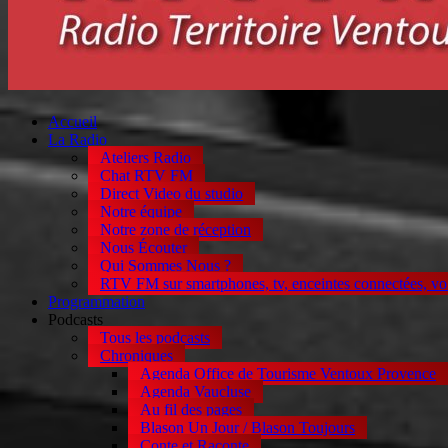
Accueil
La Radio
Ateliers Radio
Chat RTV FM
Direct Video du studio
Notre équipe
Notre zone de réception
Nous Écouter
Qui Sommes Nous ?
RTV FM sur smartphones, tv, enceintes connectées, vo
Programmation
Podcasts
Tous les podcasts
Chroniques
Agenda Office de Tourisme Ventoux Provence
Agenda Vaucluse
Au fil des pages
Blason Un Jour / Blason Toujours
Conte et Raconte