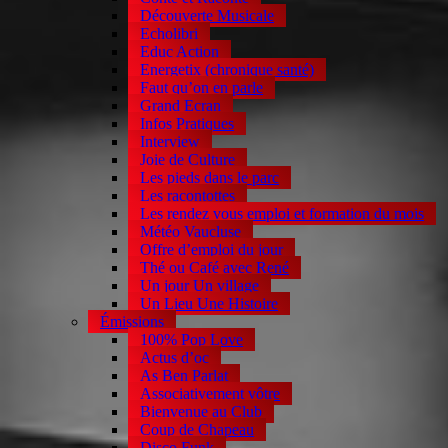
Découverte Musicale
Echolibri
Educ Action
Energetix (chronique santé)
Faut qu’on en parle
Grand Ecran
Infos Pratiques
Interview
Joie de Culture
Les pieds dans le parc
Les racontottes
Les rendez vous emploi et formation du mois
Météo Vaucluse
Offre d’emploi du jour
Thé ou Café avec René
Un jour Un village
Un Lieu Une Histoire
Émissions
100% Pop Love
Actus d’oc
As Ben Parlat
Associativement vôtre
Bienvenue au Club
Coup de Chapeau
Disco Funk