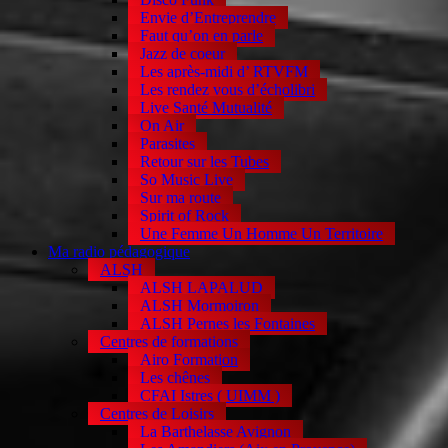
Envie d’Entreprendre
Faut qu’on en parle
Jazz de coeur
Les après-midi d’ RTVFM
Les rendez vous d’écholibri
Live Santé Mutualité
On Air
Parasites
Retour sur les Tubes
So Music Live
Sur ma route
Spirit of Rock
Une Femme Un Homme Un Territoire
Ma radio pédagogique
ALSH
ALSH LAPALUD
ALSH Mormoiron
ALSH Pernes les Fontaines
Centres de formations
Airo Formation
Les chênes
CFAI Istres ( UIMM )
Centres de Loisirs
La Barthelasse Avignon