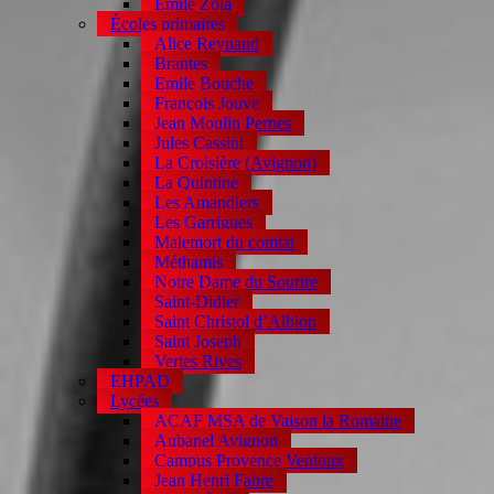
Emile Zola
Écoles primaires
Alice Reynaud
Brantes
Emile Bouche
François Jouve
Jean Moulin Pernes
Jules Cassini
La Croisière (Avignon)
La Quintine
Les Amandiers
Les Garrigues
Malemort du comtat
Méthamis
Notre Dame du Sourire
Saint-Didier
Saint Christol d’Albion
Saint Joseph
Vertes Rives
EHPAD
Lycées
ACAF MSA de Vaison la Romaine
Aubanel Avignon
Campus Provence Ventoux
Jean Henri Fabre