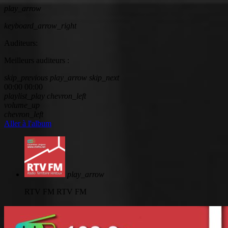
play_arrow
keyboard_arrow_right
Auditeurs:
Meilleurs auditeurs :
skip_previous
play_arrow
skip_next
00:00
00:00
playlist_play
chevron_left
volume_up
chevron_left
Aller à l'album
play_arrow
RTV FM
RTV FM