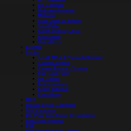
Les Garrigues
Malemort du comtat
Méthamis
Notre Dame du Sourire
Saint-Didier
Saint Christol d’Albion
Saint Joseph
Vertes Rives
EHPAD
Lycées
ACAF MSA de Vaison la Romaine
Aubanel Avignon
Campus Provence Ventoux
Jean Henri Fabre
Les Chênes
Pasteur Avignon
Robert Schuman
Victor Hugo
ITEP
Mission Locale Carpentras
MJC Carpentras
PIJ (Point Infos Jeunes de Carpentras)
PNR Mont-Ventoux
PRE