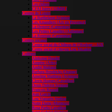
Les chênes
CFAI Istres ( UIMM )
Centres de Loisirs
La Barthelasse Avignon
Les Amandiers (Aix en Provence)
La Denove (Carpentras)
Les Petites Canailles (Aubignan)
La Roseraie (Carpentras)
Centres sociaux
Centre social du Château de l’Horloge – AIX
Centre social et citoyen Lou Tricadou
Collèges
Alphonse Daudet
Ampère (Arles)
André Malraux
Barbara Hendricks (Orange)
Anselme Matthieu (Avignon)
Clovis Hugues (Cavaillon)
Denis Diderot Sorgues
François Raspail
Jean Garcin
Lou Vignarès Vedène
Notre Dame (Monteux)
Rosa Parks Cavaillon