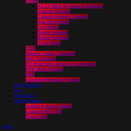
Lycées
ACAF MSA de Vaison la Romaine
Aubanel Avignon
Campus Provence Ventoux
Jean Henri Fabre
Les Chênes
Pasteur Avignon
Robert Schuman
Victor Hugo
ITEP
Mission Locale Carpentras
MJC Carpentras
PIJ (Point Infos Jeunes de Carpentras)
PNR Mont-Ventoux
PRE
Université Populaire Ventoux
Infos Vaucluse
Jeux
Partenaires
Nous contacter
Artistes et Jeunes Talents
Contacter RTV FM
Notre Logo
menu