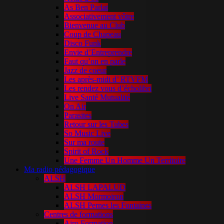
As Ben Parlat
Associativement vôtre
Bienvenue au Club
Coup de Chapeau
Disco Funk
Envie d’Entreprendre
Faut qu’on en parle
Jazz de coeur
Les après-midi d’ RTVFM
Les rendez vous d’écholibri
Live Santé Mutualité
On Air
Parasites
Retour sur les Tubes
So Music Live
Sur ma route
Spirit of Rock
Une Femme Un Homme Un Territoire
Ma radio pédagogique
ALSH
ALSH LAPALUD
ALSH Mormoiron
ALSH Pernes les Fontaines
Centres de formations
Airo Formation