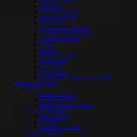
Coup de Chapeau
Disco Funk
Envie d’Entreprendre
Faut qu’on en parle
Jazz de coeur
Les après-midi d’ RTVFM
Les rendez vous d’écholibri
Live Santé Mutualité
On Air
Parasites
Retour sur les Tubes
So Music Live
Sur ma route
Spirit of Rock
Une Femme Un Homme Un Territoire
Ma radio pédagogique
ALSH
ALSH LAPALUD
ALSH Mormoiron
ALSH Pernes les Fontaines
Centres de formations
Airo Formation
Les chênes
CFAI Istres ( UIMM )
Centres de Loisirs