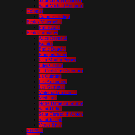
Saint-Gabriel (Valréas)
Saint Michel (Avignon)
Colonies
Colonies Telligo
Ecoles Maternelles
Emile Zola
Écoles primaires
Alice Reynaud
Brantes
Emile Bouche
François Jouve
Jean Moulin Pernes
Jules Cassini
La Croisière (Avignon)
La Quintine
Les Amandiers
Les Garrigues
Malemort du comtat
Méthamis
Notre Dame du Sourire
Saint-Didier
Saint Christol d’Albion
Saint Joseph
Vertes Rives
EHPAD