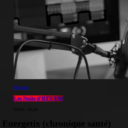
Musique
Les Nuits d’RTV FM
00:00 - 06:30
Energetix (chronique santé)