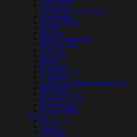
Agenda Vaucluse
Au fil des pages
Blason Un Jour / Blason Toujours
Conte et Raconte
Découverte Musicale
Echolibri
Educ Action
Energetix (chronique santé)
Faut qu’on en parle
Grand Ecran
Infos Pratiques
Interview
Joie de Culture
Les pieds dans le parc
Les racontottes
Les rendez vous emploi et formation du mois
Météo Vaucluse
Offre d’emploi du jour
Thé ou Café avec René
Un jour Un village
Un Lieu Une Histoire
Émissions
100% Pop Love
Actus d’oc
As Ben Parlat