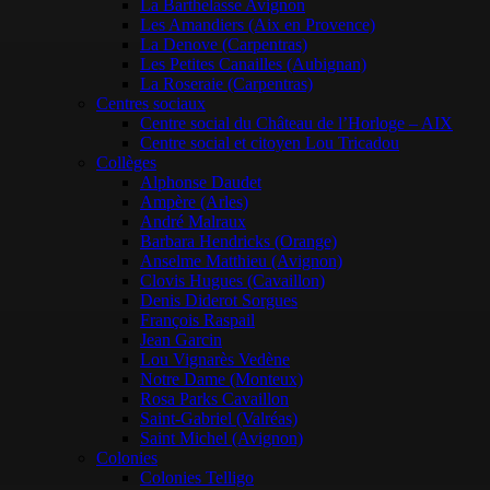
La Barthelasse Avignon
Les Amandiers (Aix en Provence)
La Denove (Carpentras)
Les Petites Canailles (Aubignan)
La Roseraie (Carpentras)
Centres sociaux
Centre social du Château de l’Horloge – AIX
Centre social et citoyen Lou Tricadou
Collèges
Alphonse Daudet
Ampère (Arles)
André Malraux
Barbara Hendricks (Orange)
Anselme Matthieu (Avignon)
Clovis Hugues (Cavaillon)
Denis Diderot Sorgues
François Raspail
Jean Garcin
Lou Vignarès Vedène
Notre Dame (Monteux)
Rosa Parks Cavaillon
Saint-Gabriel (Valréas)
Saint Michel (Avignon)
Colonies
Colonies Telligo