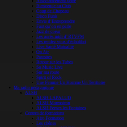
Associativement vôtre
Bienvenue au Club
Coup de Chapeau
Disco Funk
Envie d’Entreprendre
Faut qu’on en parle
Jazz de coeur
Les après-midi d’ RTVFM
Les rendez vous d’écholibri
Live Santé Mutualité
On Air
Parasites
Retour sur les Tubes
So Music Live
Sur ma route
Spirit of Rock
Une Femme Un Homme Un Territoire
Ma radio pédagogique
ALSH
ALSH LAPALUD
ALSH Mormoiron
ALSH Pernes les Fontaines
Centres de formations
Airo Formation
Les chênes