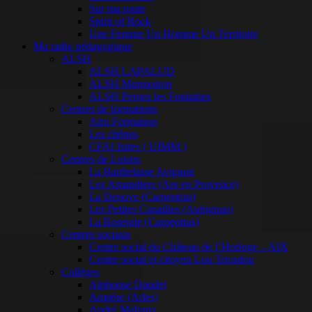
Sur ma route
Spirit of Rock
Une Femme Un Homme Un Territoire
Ma radio pédagogique
ALSH
ALSH LAPALUD
ALSH Mormoiron
ALSH Pernes les Fontaines
Centres de formations
Airo Formation
Les chênes
CFAI Istres ( UIMM )
Centres de Loisirs
La Barthelasse Avignon
Les Amandiers (Aix en Provence)
La Denove (Carpentras)
Les Petites Canailles (Aubignan)
La Roseraie (Carpentras)
Centres sociaux
Centre social du Château de l’Horloge – AIX
Centre social et citoyen Lou Tricadou
Collèges
Alphonse Daudet
Ampère (Arles)
André Malraux