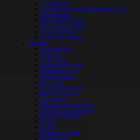
Les racontottes
Les rendez vous emploi et formation du mois
Météo Vaucluse
Offre d’emploi du jour
Thé ou Café avec René
Un jour Un village
Un Lieu Une Histoire
Émissions
100% Pop Love
Actus d’oc
As Ben Parlat
Associativement vôtre
Bienvenue au Club
Coup de Chapeau
Disco Funk
Envie d’Entreprendre
Faut qu’on en parle
Jazz de coeur
Les après-midi d’ RTVFM
Les rendez vous d’écholibri
Live Santé Mutualité
On Air
Parasites
Retour sur les Tubes
So Music Live