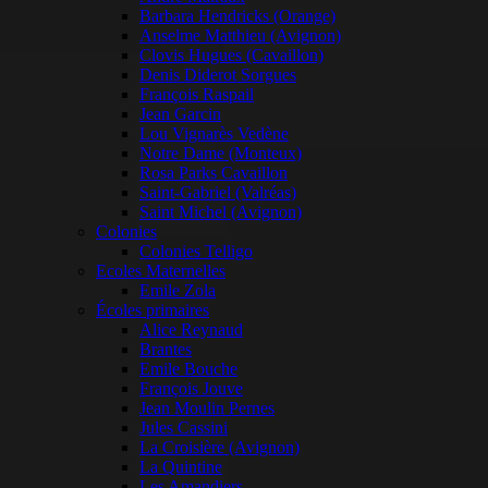
Barbara Hendricks (Orange)
Anselme Matthieu (Avignon)
Clovis Hugues (Cavaillon)
Denis Diderot Sorgues
François Raspail
Jean Garcin
Lou Vignarès Vedène
Notre Dame (Monteux)
Rosa Parks Cavaillon
Saint-Gabriel (Valréas)
Saint Michel (Avignon)
Colonies
Colonies Telligo
Ecoles Maternelles
Emile Zola
Écoles primaires
Alice Reynaud
Brantes
Emile Bouche
François Jouve
Jean Moulin Pernes
Jules Cassini
La Croisière (Avignon)
La Quintine
Les Amandiers