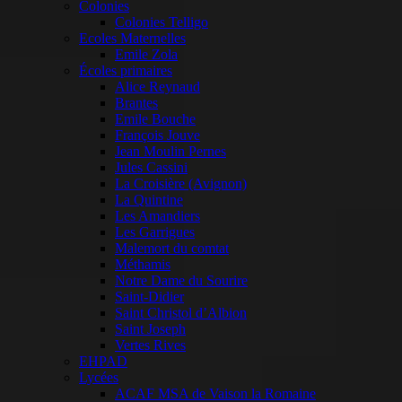
Colonies
Colonies Telligo
Ecoles Maternelles
Emile Zola
Écoles primaires
Alice Reynaud
Brantes
Emile Bouche
François Jouve
Jean Moulin Pernes
Jules Cassini
La Croisière (Avignon)
La Quintine
Les Amandiers
Les Garrigues
Malemort du comtat
Méthamis
Notre Dame du Sourire
Saint-Didier
Saint Christol d’Albion
Saint Joseph
Vertes Rives
EHPAD
Lycées
ACAF MSA de Vaison la Romaine