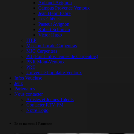
Aubanel Avignon
Campus Provence Ventoux
Jean Henri Fabre
Les Chênes
Pasteur Avignon
Robert Schuman
Victor Hugo
ITEP
Mission Locale Carpentras
MJC Carpentras
PIJ (Point Infos Jeunes de Carpentras)
PNR Mont-Ventoux
PRE
Université Populaire Ventoux
Infos Vaucluse
Jeux
Partenaires
Nous contacter
Artistes et Jeunes Talents
Contacter RTV FM
Notre Logo
En ce moment à l’antenne