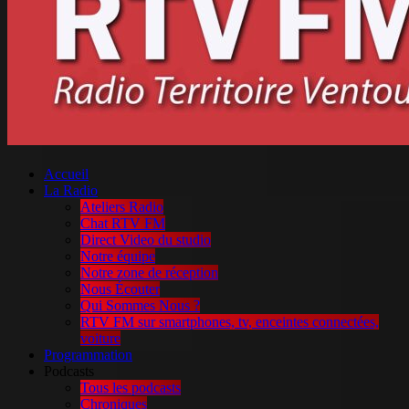
Accueil
La Radio
Ateliers Radio
Chat RTV FM
Direct Video du studio
Notre équipe
Notre zone de réception
Nous Écouter
Qui Sommes Nous ?
RTV FM sur smartphones, tv, enceintes connectées,
voiture
Programmation
Podcasts
Tous les podcasts
Chroniques