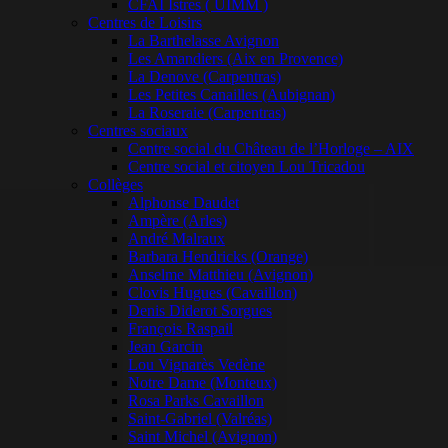
CFAI Istres ( UIMM )
Centres de Loisirs
La Barthelasse Avignon
Les Amandiers (Aix en Provence)
La Denove (Carpentras)
Les Petites Canailles (Aubignan)
La Roseraie (Carpentras)
Centres sociaux
Centre social du Château de l’Horloge – AIX
Centre social et citoyen Lou Tricadou
Collèges
Alphonse Daudet
Ampère (Arles)
André Malraux
Barbara Hendricks (Orange)
Anselme Matthieu (Avignon)
Clovis Hugues (Cavaillon)
Denis Diderot Sorgues
François Raspail
Jean Garcin
Lou Vignarès Vedène
Notre Dame (Monteux)
Rosa Parks Cavaillon
Saint-Gabriel (Valréas)
Saint Michel (Avignon)