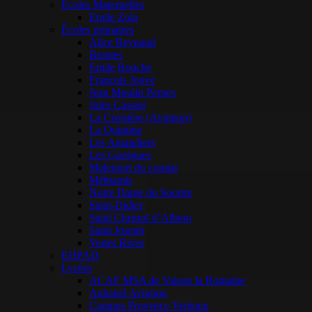
Ecoles Maternelles
Emile Zola
Écoles primaires
Alice Reynaud
Brantes
Emile Bouche
François Jouve
Jean Moulin Pernes
Jules Cassini
La Croisière (Avignon)
La Quintine
Les Amandiers
Les Garrigues
Malemort du comtat
Méthamis
Notre Dame du Sourire
Saint-Didier
Saint Christol d’Albion
Saint Joseph
Vertes Rives
EHPAD
Lycées
ACAF MSA de Vaison la Romaine
Aubanel Avignon
Campus Provence Ventoux