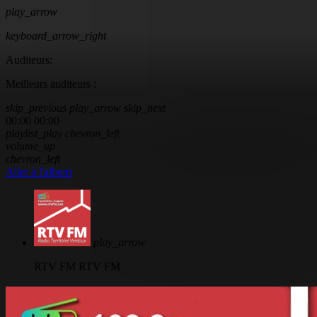
play_arrow
keyboard_arrow_right
Auditeurs:
Meilleurs auditeurs :
skip_previous
play_arrow
skip_next
00:00
00:00
playlist_play
chevron_left
volume_up
chevron_left
Aller à l'album
play_arrow
RTV FM
RTV FM