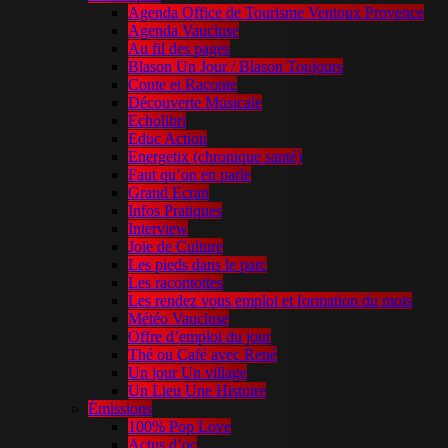
Agenda Office de Tourisme Ventoux Provence
Agenda Vaucluse
Au fil des pages
Blason Un Jour / Blason Toujours
Conte et Raconte
Découverte Musicale
Echolibri
Educ Action
Energetix (chronique santé)
Faut qu’on en parle
Grand Ecran
Infos Pratiques
Interview
Joie de Culture
Les pieds dans le parc
Les racontottes
Les rendez vous emploi et formation du mois
Météo Vaucluse
Offre d’emploi du jour
Thé ou Café avec René
Un jour Un village
Un Lieu Une Histoire
Émissions
100% Pop Love
Actus d’oc