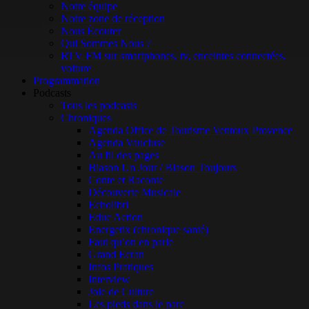
Notre équipe
Notre zone de réception
Nous Écouter
Qui Sommes Nous ?
RTV FM sur smartphones, tv, enceintes connectées,
voiture
Programmation
Podcasts
Tous les podcasts
Chroniques
Agenda Office de Tourisme Ventoux Provence
Agenda Vaucluse
Au fil des pages
Blason Un Jour / Blason Toujours
Conte et Raconte
Découverte Musicale
Echolibri
Educ Action
Energetix (chronique santé)
Faut qu’on en parle
Grand Ecran
Infos Pratiques
Interview
Joie de Culture
Les pieds dans le parc