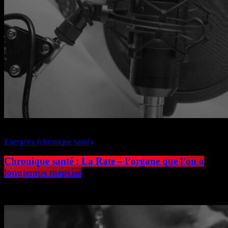
play_arrow
Energetix (chronique santé)
Chronique santé : La Rate – l’organe que l’on a
longtemps méprisé
today
6 juillet 2026