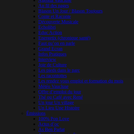
Agenda Vaucluse
Au fil des pages
Blason Un Jour / Blason Toujours
Conte et Raconte
Découverte Musicale
Echolibri
Educ Action
Energetix (chronique santé)
Faut qu’on en parle
Grand Ecran
Infos Pratiques
Interview
Joie de Culture
Les pieds dans le parc
Les racontottes
Les rendez vous emploi et formation du mois
Météo Vaucluse
Offre d’emploi du jour
Thé ou Café avec René
Un jour Un village
Un Lieu Une Histoire
Émissions
100% Pop Love
Actus d’oc
As Ben Parlat