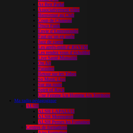
As Ben Parlat
Associativement vôtre
Bienvenue au Club
Coup de Chapeau
Disco Funk
Envie d’Entreprendre
Faut qu’on en parle
Jazz de coeur
Les après-midi d’ RTVFM
Les rendez vous d’écholibri
Live Santé Mutualité
On Air
Parasites
Retour sur les Tubes
So Music Live
Sur ma route
Spirit of Rock
Une Femme Un Homme Un Territoire
Ma radio pédagogique
ALSH
ALSH LAPALUD
ALSH Mormoiron
ALSH Pernes les Fontaines
Centres de formations
Airo Formation