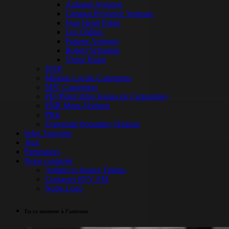
Aubanel Avignon
Campus Provence Ventoux
Jean Henri Fabre
Les Chênes
Pasteur Avignon
Robert Schuman
Victor Hugo
ITEP
Mission Locale Carpentras
MJC Carpentras
PIJ (Point Infos Jeunes de Carpentras)
PNR Mont-Ventoux
PRE
Université Populaire Ventoux
Infos Vaucluse
Jeux
Partenaires
Nous contacter
Artistes et Jeunes Talents
Contacter RTV FM
Notre Logo
En ce moment à l’antenne