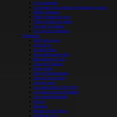
Les racontottes
Les rendez vous emploi et formation du mois
Météo Vaucluse
Offre d’emploi du jour
Thé ou Café avec René
Un jour Un village
Un Lieu Une Histoire
Émissions
100% Pop Love
Actus d’oc
As Ben Parlat
Associativement vôtre
Bienvenue au Club
Coup de Chapeau
Disco Funk
Envie d’Entreprendre
Faut qu’on en parle
Jazz de coeur
Les après-midi d’ RTVFM
Les rendez vous d’écholibri
Live Santé Mutualité
On Air
Parasites
Retour sur les Tubes
So Music Live