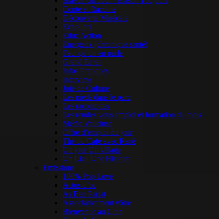
Blason Un Jour / Blason Toujours
Conte et Raconte
Découverte Musicale
Echolibri
Educ Action
Energetix (chronique santé)
Faut qu’on en parle
Grand Ecran
Infos Pratiques
Interview
Joie de Culture
Les pieds dans le parc
Les racontottes
Les rendez vous emploi et formation du mois
Météo Vaucluse
Offre d’emploi du jour
Thé ou Café avec René
Un jour Un village
Un Lieu Une Histoire
Émissions
100% Pop Love
Actus d’oc
As Ben Parlat
Associativement vôtre
Bienvenue au Club