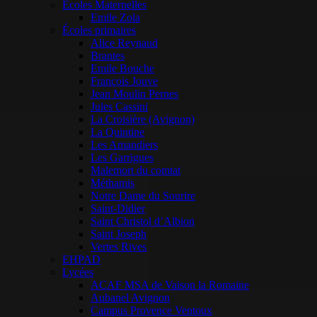
Ecoles Maternelles
Emile Zola
Écoles primaires
Alice Reynaud
Brantes
Emile Bouche
François Jouve
Jean Moulin Pernes
Jules Cassini
La Croisière (Avignon)
La Quintine
Les Amandiers
Les Garrigues
Malemort du comtat
Méthamis
Notre Dame du Sourire
Saint-Didier
Saint Christol d’Albion
Saint Joseph
Vertes Rives
EHPAD
Lycées
ACAF MSA de Vaison la Romaine
Aubanel Avignon
Campus Provence Ventoux