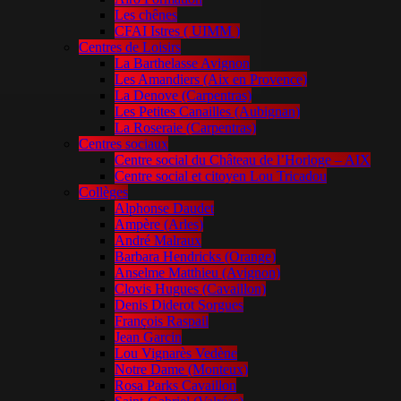
Les chênes
CFAI Istres ( UIMM )
Centres de Loisirs
La Barthelasse Avignon
Les Amandiers (Aix en Provence)
La Denove (Carpentras)
Les Petites Canailles (Aubignan)
La Roseraie (Carpentras)
Centres sociaux
Centre social du Château de l’Horloge – AIX
Centre social et citoyen Lou Tricadou
Collèges
Alphonse Daudet
Ampère (Arles)
André Malraux
Barbara Hendricks (Orange)
Anselme Matthieu (Avignon)
Clovis Hugues (Cavaillon)
Denis Diderot Sorgues
François Raspail
Jean Garcin
Lou Vignarès Vedène
Notre Dame (Monteux)
Rosa Parks Cavaillon