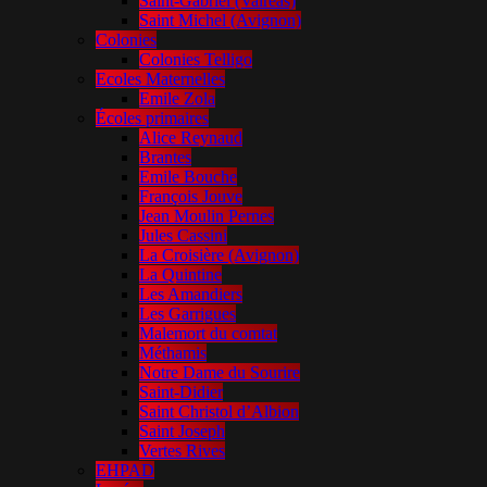
Saint-Gabriel (Valréas)
Saint Michel (Avignon)
Colonies
Colonies Telligo
Ecoles Maternelles
Emile Zola
Écoles primaires
Alice Reynaud
Brantes
Emile Bouche
François Jouve
Jean Moulin Pernes
Jules Cassini
La Croisière (Avignon)
La Quintine
Les Amandiers
Les Garrigues
Malemort du comtat
Méthamis
Notre Dame du Sourire
Saint-Didier
Saint Christol d’Albion
Saint Joseph
Vertes Rives
EHPAD