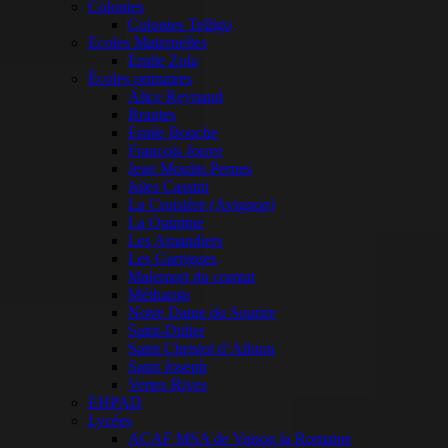
Colonies
Colonies Telligo
Ecoles Maternelles
Emile Zola
Écoles primaires
Alice Reynaud
Brantes
Emile Bouche
François Jouve
Jean Moulin Pernes
Jules Cassini
La Croisière (Avignon)
La Quintine
Les Amandiers
Les Garrigues
Malemort du comtat
Méthamis
Notre Dame du Sourire
Saint-Didier
Saint Christol d’Albion
Saint Joseph
Vertes Rives
EHPAD
Lycées
ACAF MSA de Vaison la Romaine