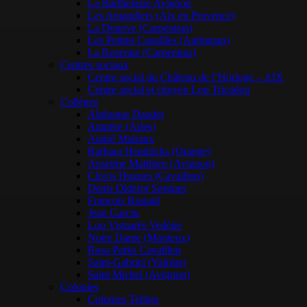
La Barthelasse Avignon
Les Amandiers (Aix en Provence)
La Denove (Carpentras)
Les Petites Canailles (Aubignan)
La Roseraie (Carpentras)
Centres sociaux
Centre social du Château de l’Horloge – AIX
Centre social et citoyen Lou Tricadou
Collèges
Alphonse Daudet
Ampère (Arles)
André Malraux
Barbara Hendricks (Orange)
Anselme Matthieu (Avignon)
Clovis Hugues (Cavaillon)
Denis Diderot Sorgues
François Raspail
Jean Garcin
Lou Vignarès Vedène
Notre Dame (Monteux)
Rosa Parks Cavaillon
Saint-Gabriel (Valréas)
Saint Michel (Avignon)
Colonies
Colonies Telligo