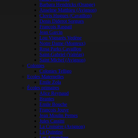
Barbara Hendricks (Orange)
Anselme Matthieu (Avignon)
Clovis Hugues (Cavaillon)
Denis Diderot Sorgues
François Raspail
Jean Garcin
Lou Vignarès Vedène
Notre Dame (Monteux)
Rosa Parks Cavaillon
Saint-Gabriel (Valréas)
Saint Michel (Avignon)
Colonies
Colonies Telligo
Ecoles Maternelles
Emile Zola
Écoles primaires
Alice Reynaud
Brantes
Emile Bouche
François Jouve
Jean Moulin Pernes
Jules Cassini
La Croisière (Avignon)
La Quintine
Les Amandiers