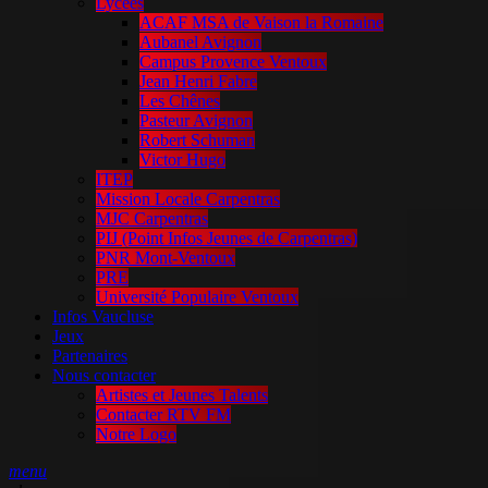
Lycées
ACAF MSA de Vaison la Romaine
Aubanel Avignon
Campus Provence Ventoux
Jean Henri Fabre
Les Chênes
Pasteur Avignon
Robert Schuman
Victor Hugo
ITEP
Mission Locale Carpentras
MJC Carpentras
PIJ (Point Infos Jeunes de Carpentras)
PNR Mont-Ventoux
PRE
Université Populaire Ventoux
Infos Vaucluse
Jeux
Partenaires
Nous contacter
Artistes et Jeunes Talents
Contacter RTV FM
Notre Logo
menu