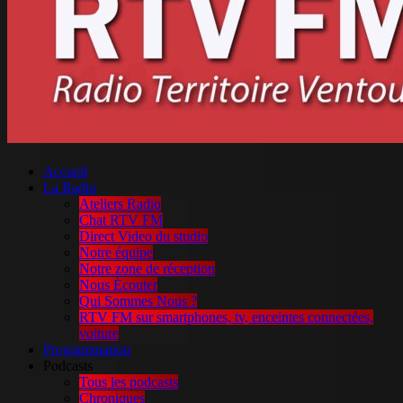
Accueil
La Radio
Ateliers Radio
Chat RTV FM
Direct Video du studio
Notre équipe
Notre zone de réception
Nous Écouter
Qui Sommes Nous ?
RTV FM sur smartphones, tv, enceintes connectées,
voiture
Programmation
Podcasts
Tous les podcasts
Chroniques