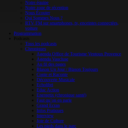
Notre équipe
Notre zone de réception
Nous Écouter
Qui Sommes Nous ?
RTV FM sur smartphones, tv, enceintes connectées,
voiture
Programmation
Podcasts
Tous les podcasts
Chroniques
Agenda Office de Tourisme Ventoux Provence
Agenda Vaucluse
Au fil des pages
Blason Un Jour / Blason Toujours
Conte et Raconte
Découverte Musicale
Echolibri
Educ Action
Energetix (chronique santé)
Faut qu’on en parle
Grand Ecran
Infos Pratiques
Interview
Joie de Culture
Les pieds dans le parc