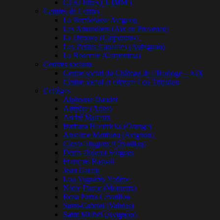
CFAI Istres ( UIMM )
Centres de Loisirs
La Barthelasse Avignon
Les Amandiers (Aix en Provence)
La Denove (Carpentras)
Les Petites Canailles (Aubignan)
La Roseraie (Carpentras)
Centres sociaux
Centre social du Château de l’Horloge – AIX
Centre social et citoyen Lou Tricadou
Collèges
Alphonse Daudet
Ampère (Arles)
André Malraux
Barbara Hendricks (Orange)
Anselme Matthieu (Avignon)
Clovis Hugues (Cavaillon)
Denis Diderot Sorgues
François Raspail
Jean Garcin
Lou Vignarès Vedène
Notre Dame (Monteux)
Rosa Parks Cavaillon
Saint-Gabriel (Valréas)
Saint Michel (Avignon)