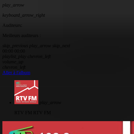
play_arrow
keyboard_arrow_right
Auditeurs:
Meilleurs auditeurs :
skip_previous
play_arrow
skip_next
00:00
00:00
playlist_play
chevron_left
volume_up
chevron_left
Aller à l'album
play_arrow
RTV FM
RTV FM