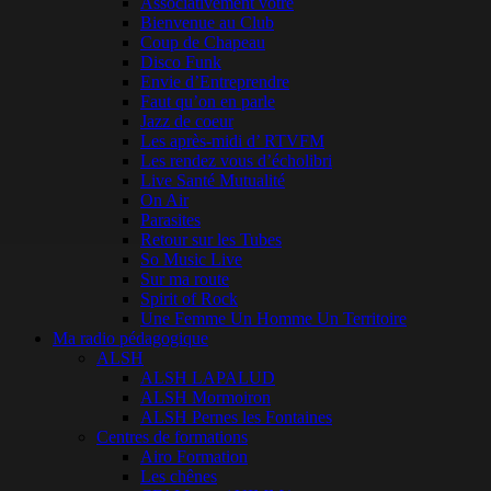
Associativement vôtre
Bienvenue au Club
Coup de Chapeau
Disco Funk
Envie d’Entreprendre
Faut qu’on en parle
Jazz de coeur
Les après-midi d’ RTVFM
Les rendez vous d’écholibri
Live Santé Mutualité
On Air
Parasites
Retour sur les Tubes
So Music Live
Sur ma route
Spirit of Rock
Une Femme Un Homme Un Territoire
Ma radio pédagogique
ALSH
ALSH LAPALUD
ALSH Mormoiron
ALSH Pernes les Fontaines
Centres de formations
Airo Formation
Les chênes