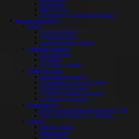
Sur ma route
Spirit of Rock
Une Femme Un Homme Un Territoire
Ma radio pédagogique
ALSH
ALSH LAPALUD
ALSH Mormoiron
ALSH Pernes les Fontaines
Centres de formations
Airo Formation
Les chênes
CFAI Istres ( UIMM )
Centres de Loisirs
La Barthelasse Avignon
Les Amandiers (Aix en Provence)
La Denove (Carpentras)
Les Petites Canailles (Aubignan)
La Roseraie (Carpentras)
Centres sociaux
Centre social du Château de l’Horloge – AIX
Centre social et citoyen Lou Tricadou
Collèges
Alphonse Daudet
Ampère (Arles)
André Malraux