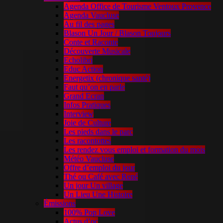
Agenda Office de Tourisme Ventoux Provence
Agenda Vaucluse
Au fil des pages
Blason Un Jour / Blason Toujours
Conte et Raconte
Découverte Musicale
Echolibri
Educ Action
Energetix (chronique santé)
Faut qu’on en parle
Grand Ecran
Infos Pratiques
Interview
Joie de Culture
Les pieds dans le parc
Les racontottes
Les rendez vous emploi et formation du mois
Météo Vaucluse
Offre d’emploi du jour
Thé ou Café avec René
Un jour Un village
Un Lieu Une Histoire
Émissions
100% Pop Love
Actus d’oc