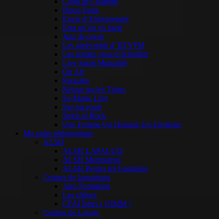
Coup de Chapeau
Disco Funk
Envie d’Entreprendre
Faut qu’on en parle
Jazz de coeur
Les après-midi d’ RTVFM
Les rendez vous d’écholibri
Live Santé Mutualité
On Air
Parasites
Retour sur les Tubes
So Music Live
Sur ma route
Spirit of Rock
Une Femme Un Homme Un Territoire
Ma radio pédagogique
ALSH
ALSH LAPALUD
ALSH Mormoiron
ALSH Pernes les Fontaines
Centres de formations
Airo Formation
Les chênes
CFAI Istres ( UIMM )
Centres de Loisirs