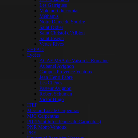
Les Garrigues
Malemort du comtat
Méthamis
Notre Dame du Sourire
Saint-Didier
Saint Christol d’Albion
Saint Joseph
Vertes Rives
EHPAD
Lycées
ACAF MSA de Vaison la Romaine
Aubanel Avignon
Campus Provence Ventoux
Jean Henri Fabre
Les Chênes
Pasteur Avignon
Robert Schuman
Victor Hugo
ITEP
Mission Locale Carpentras
MJC Carpentras
PIJ (Point Infos Jeunes de Carpentras)
PNR Mont-Ventoux
PRE