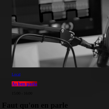
Local
As ben parla
15:00 - 16:00
Faut qu'on en parle