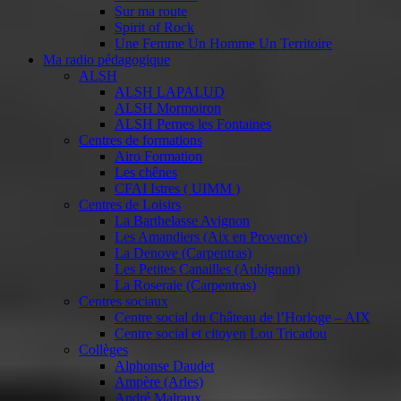
Sur ma route
Spirit of Rock
Une Femme Un Homme Un Territoire
Ma radio pédagogique
ALSH
ALSH LAPALUD
ALSH Mormoiron
ALSH Pernes les Fontaines
Centres de formations
Airo Formation
Les chênes
CFAI Istres ( UIMM )
Centres de Loisirs
La Barthelasse Avignon
Les Amandiers (Aix en Provence)
La Denove (Carpentras)
Les Petites Canailles (Aubignan)
La Roseraie (Carpentras)
Centres sociaux
Centre social du Château de l’Horloge – AIX
Centre social et citoyen Lou Tricadou
Collèges
Alphonse Daudet
Ampère (Arles)
André Malraux