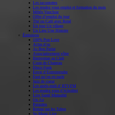
Les racontottes
Les rendez vous emploi et formation du mois
Météo Vaucluse
Offre d’emploi du jour
Thé ou Café avec René
Un jour Un village
Un Lieu Une Histoire
Émissions
100% Pop Love
Actus d’oc
As Ben Parlat
Associativement vôtre
Bienvenue au Club
Coup de Chapeau
Disco Funk
Envie d’Entreprendre
Faut qu’on en parle
Jazz de coeur
Les après-midi d’ RTVFM
Les rendez vous d’écholibri
Live Santé Mutualité
On Air
Parasites
Retour sur les Tubes
So Music Live