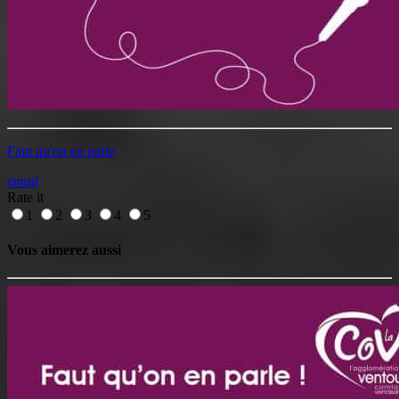
Faut qu'on en parle
email
Rate it
1
2
3
4
5
Vous aimerez aussi