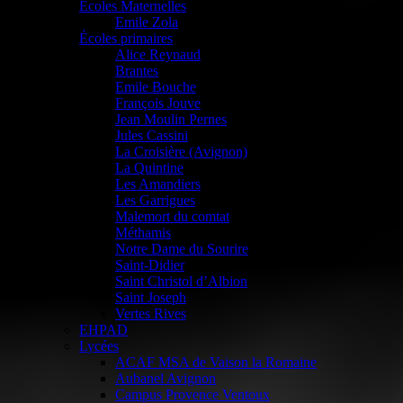
Ecoles Maternelles
Emile Zola
Écoles primaires
Alice Reynaud
Brantes
Emile Bouche
François Jouve
Jean Moulin Pernes
Jules Cassini
La Croisière (Avignon)
La Quintine
Les Amandiers
Les Garrigues
Malemort du comtat
Méthamis
Notre Dame du Sourire
Saint-Didier
Saint Christol d’Albion
Saint Joseph
Vertes Rives
EHPAD
Lycées
ACAF MSA de Vaison la Romaine
Aubanel Avignon
Campus Provence Ventoux