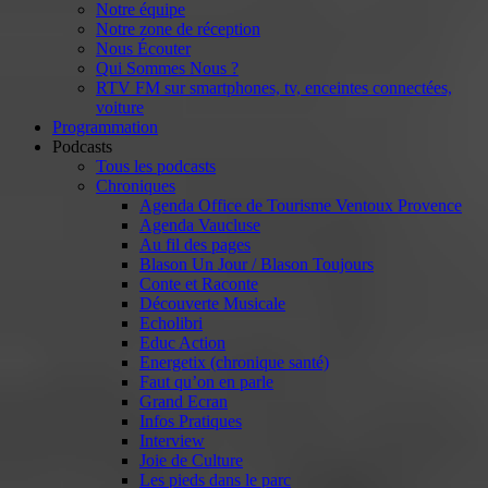
Notre équipe
Notre zone de réception
Nous Écouter
Qui Sommes Nous ?
RTV FM sur smartphones, tv, enceintes connectées,
voiture
Programmation
Podcasts
Tous les podcasts
Chroniques
Agenda Office de Tourisme Ventoux Provence
Agenda Vaucluse
Au fil des pages
Blason Un Jour / Blason Toujours
Conte et Raconte
Découverte Musicale
Echolibri
Educ Action
Energetix (chronique santé)
Faut qu’on en parle
Grand Ecran
Infos Pratiques
Interview
Joie de Culture
Les pieds dans le parc