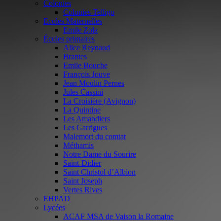
Colonies
Colonies Telligo
Ecoles Maternelles
Emile Zola
Écoles primaires
Alice Reynaud
Brantes
Emile Bouche
François Jouve
Jean Moulin Pernes
Jules Cassini
La Croisière (Avignon)
La Quintine
Les Amandiers
Les Garrigues
Malemort du comtat
Méthamis
Notre Dame du Sourire
Saint-Didier
Saint Christol d’Albion
Saint Joseph
Vertes Rives
EHPAD
Lycées
ACAF MSA de Vaison la Romaine