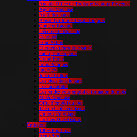
Agenda Office de Tourisme Ventoux Provence
Agenda Vaucluse
Au fil des pages
Blason Un Jour / Blason Toujours
Conte et Raconte
Découverte Musicale
Echolibri
Educ Action
Energetix (chronique santé)
Faut qu’on en parle
Grand Ecran
Infos Pratiques
Interview
Joie de Culture
Les pieds dans le parc
Les racontottes
Les rendez vous emploi et formation du mois
Météo Vaucluse
Offre d’emploi du jour
Thé ou Café avec René
Un jour Un village
Un Lieu Une Histoire
Émissions
100% Pop Love
Actus d’oc