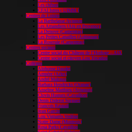
Les chênes
CFAI Istres ( UIMM )
Centres de Loisirs
La Barthelasse Avignon
Les Amandiers (Aix en Provence)
La Denove (Carpentras)
Les Petites Canailles (Aubignan)
La Roseraie (Carpentras)
Centres sociaux
Centre social du Château de l’Horloge – AIX
Centre social et citoyen Lou Tricadou
Collèges
Alphonse Daudet
Ampère (Arles)
André Malraux
Barbara Hendricks (Orange)
Anselme Matthieu (Avignon)
Clovis Hugues (Cavaillon)
Denis Diderot Sorgues
François Raspail
Jean Garcin
Lou Vignarès Vedène
Notre Dame (Monteux)
Rosa Parks Cavaillon