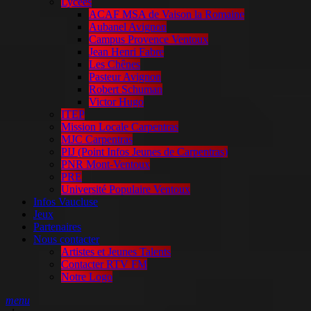
Lycées
ACAF MSA de Vaison la Romaine
Aubanel Avignon
Campus Provence Ventoux
Jean Henri Fabre
Les Chênes
Pasteur Avignon
Robert Schuman
Victor Hugo
ITEP
Mission Locale Carpentras
MJC Carpentras
PIJ (Point Infos Jeunes de Carpentras)
PNR Mont-Ventoux
PRE
Université Populaire Ventoux
Infos Vaucluse
Jeux
Partenaires
Nous contacter
Artistes et Jeunes Talents
Contacter RTV FM
Notre Logo
menu