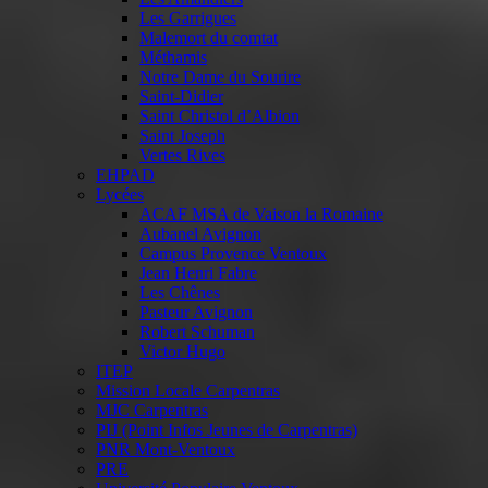
Les Garrigues
Malemort du comtat
Méthamis
Notre Dame du Sourire
Saint-Didier
Saint Christol d’Albion
Saint Joseph
Vertes Rives
EHPAD
Lycées
ACAF MSA de Vaison la Romaine
Aubanel Avignon
Campus Provence Ventoux
Jean Henri Fabre
Les Chênes
Pasteur Avignon
Robert Schuman
Victor Hugo
ITEP
Mission Locale Carpentras
MJC Carpentras
PIJ (Point Infos Jeunes de Carpentras)
PNR Mont-Ventoux
PRE