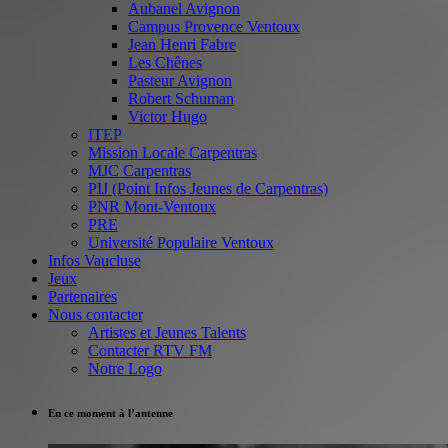
Aubanel Avignon
Campus Provence Ventoux
Jean Henri Fabre
Les Chênes
Pasteur Avignon
Robert Schuman
Victor Hugo
ITEP
Mission Locale Carpentras
MJC Carpentras
PIJ (Point Infos Jeunes de Carpentras)
PNR Mont-Ventoux
PRE
Université Populaire Ventoux
Infos Vaucluse
Jeux
Partenaires
Nous contacter
Artistes et Jeunes Talents
Contacter RTV FM
Notre Logo
En ce moment à l’antenne