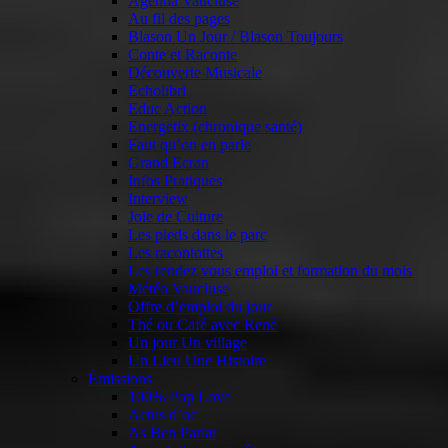
Agenda Vaucluse
Au fil des pages
Blason Un Jour / Blason Toujours
Conte et Raconte
Découverte Musicale
Echolibri
Educ Action
Energetix (chronique santé)
Faut qu’on en parle
Grand Ecran
Infos Pratiques
Interview
Joie de Culture
Les pieds dans le parc
Les racontottes
Les rendez vous emploi et formation du mois
Météo Vaucluse
Offre d’emploi du jour
Thé ou Café avec René
Un jour Un village
Un Lieu Une Histoire
Émissions
100% Pop Love
Actus d’oc
As Ben Parlat