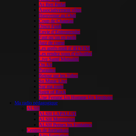
As Ben Parlat
Associativement vôtre
Bienvenue au Club
Coup de Chapeau
Disco Funk
Envie d’Entreprendre
Faut qu’on en parle
Jazz de coeur
Les après-midi d’ RTVFM
Les rendez vous d’écholibri
Live Santé Mutualité
On Air
Parasites
Retour sur les Tubes
So Music Live
Sur ma route
Spirit of Rock
Une Femme Un Homme Un Territoire
Ma radio pédagogique
ALSH
ALSH LAPALUD
ALSH Mormoiron
ALSH Pernes les Fontaines
Centres de formations
Airo Formation