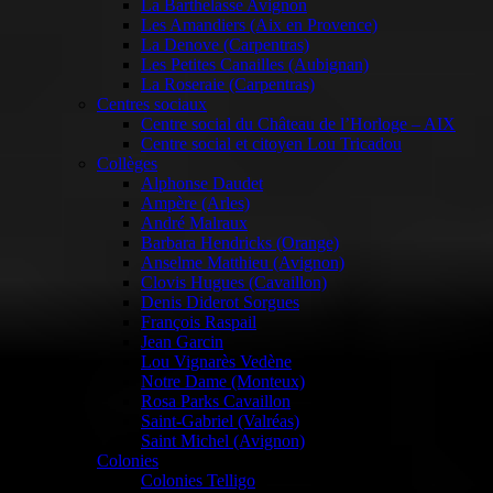
La Barthelasse Avignon
Les Amandiers (Aix en Provence)
La Denove (Carpentras)
Les Petites Canailles (Aubignan)
La Roseraie (Carpentras)
Centres sociaux
Centre social du Château de l’Horloge – AIX
Centre social et citoyen Lou Tricadou
Collèges
Alphonse Daudet
Ampère (Arles)
André Malraux
Barbara Hendricks (Orange)
Anselme Matthieu (Avignon)
Clovis Hugues (Cavaillon)
Denis Diderot Sorgues
François Raspail
Jean Garcin
Lou Vignarès Vedène
Notre Dame (Monteux)
Rosa Parks Cavaillon
Saint-Gabriel (Valréas)
Saint Michel (Avignon)
Colonies
Colonies Telligo