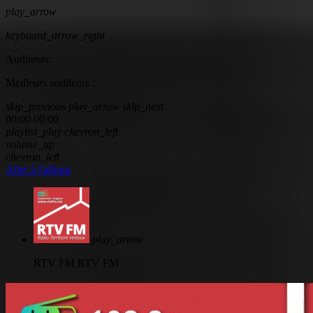
play_arrow
keyboard_arrow_right
Auditeurs:
Meilleurs auditeurs :
skip_previous
play_arrow
skip_next
00:00
00:00
playlist_play
chevron_left
volume_up
chevron_left
Aller à l'album
play_arrow
RTV FM
RTV FM