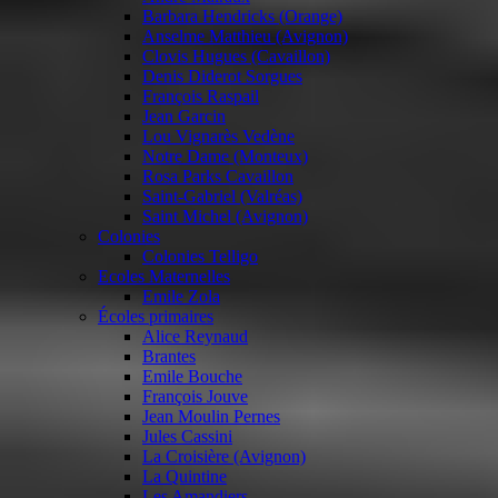
Barbara Hendricks (Orange)
Anselme Matthieu (Avignon)
Clovis Hugues (Cavaillon)
Denis Diderot Sorgues
François Raspail
Jean Garcin
Lou Vignarès Vedène
Notre Dame (Monteux)
Rosa Parks Cavaillon
Saint-Gabriel (Valréas)
Saint Michel (Avignon)
Colonies
Colonies Telligo
Ecoles Maternelles
Emile Zola
Écoles primaires
Alice Reynaud
Brantes
Emile Bouche
François Jouve
Jean Moulin Pernes
Jules Cassini
La Croisière (Avignon)
La Quintine
Les Amandiers