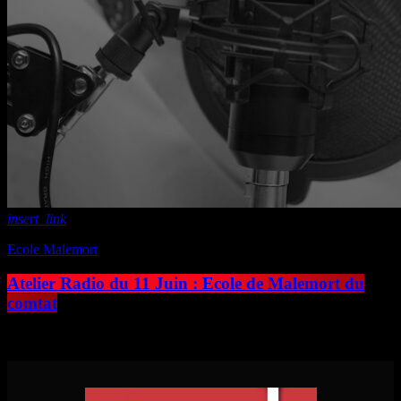
insert_link
Ecole Malemort
Atelier Radio du 11 Juin : Ecole de Malemort du
comtat
today
19 juin 2018