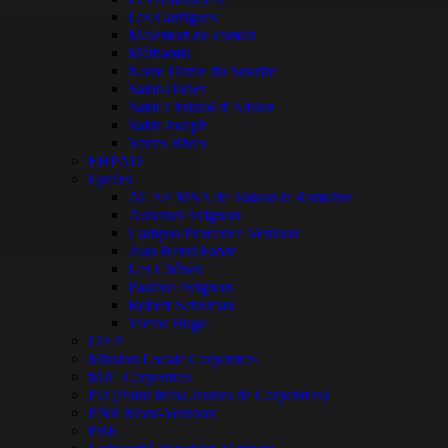
Les Garrigues
Malemort du comtat
Méthamis
Notre Dame du Sourire
Saint-Didier
Saint Christol d’Albion
Saint Joseph
Vertes Rives
EHPAD
Lycées
ACAF MSA de Vaison la Romaine
Aubanel Avignon
Campus Provence Ventoux
Jean Henri Fabre
Les Chênes
Pasteur Avignon
Robert Schuman
Victor Hugo
ITEP
Mission Locale Carpentras
MJC Carpentras
PIJ (Point Infos Jeunes de Carpentras)
PNR Mont-Ventoux
PRE