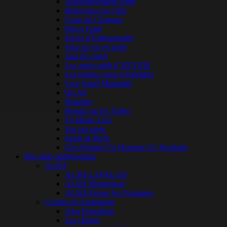
Associativement vôtre
Bienvenue au Club
Coup de Chapeau
Disco Funk
Envie d’Entreprendre
Faut qu’on en parle
Jazz de coeur
Les après-midi d’ RTVFM
Les rendez vous d’écholibri
Live Santé Mutualité
On Air
Parasites
Retour sur les Tubes
So Music Live
Sur ma route
Spirit of Rock
Une Femme Un Homme Un Territoire
Ma radio pédagogique
ALSH
ALSH LAPALUD
ALSH Mormoiron
ALSH Pernes les Fontaines
Centres de formations
Airo Formation
Les chênes