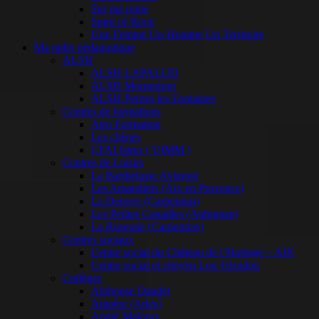
Sur ma route
Spirit of Rock
Une Femme Un Homme Un Territoire
Ma radio pédagogique
ALSH
ALSH LAPALUD
ALSH Mormoiron
ALSH Pernes les Fontaines
Centres de formations
Airo Formation
Les chênes
CFAI Istres ( UIMM )
Centres de Loisirs
La Barthelasse Avignon
Les Amandiers (Aix en Provence)
La Denove (Carpentras)
Les Petites Canailles (Aubignan)
La Roseraie (Carpentras)
Centres sociaux
Centre social du Château de l’Horloge – AIX
Centre social et citoyen Lou Tricadou
Collèges
Alphonse Daudet
Ampère (Arles)
André Malraux