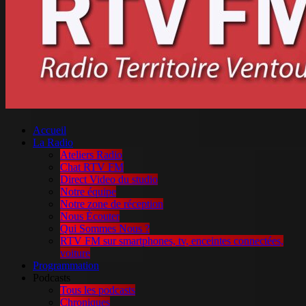
Accueil
La Radio
Ateliers Radio
Chat RTV FM
Direct Video du studio
Notre équipe
Notre zone de réception
Nous Écouter
Qui Sommes Nous ?
RTV FM sur smartphones, tv, enceintes connectées,
voiture
Programmation
Podcasts
Tous les podcasts
Chroniques