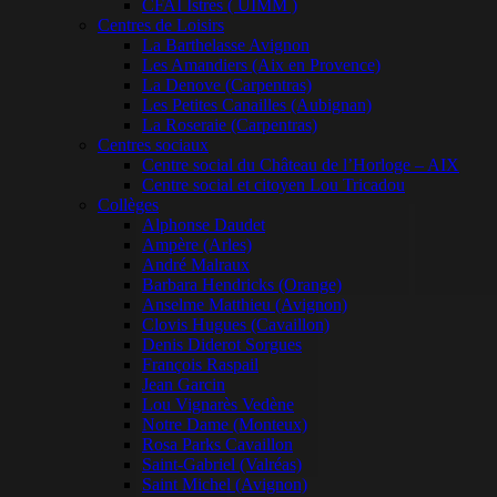
CFAI Istres ( UIMM )
Centres de Loisirs
La Barthelasse Avignon
Les Amandiers (Aix en Provence)
La Denove (Carpentras)
Les Petites Canailles (Aubignan)
La Roseraie (Carpentras)
Centres sociaux
Centre social du Château de l’Horloge – AIX
Centre social et citoyen Lou Tricadou
Collèges
Alphonse Daudet
Ampère (Arles)
André Malraux
Barbara Hendricks (Orange)
Anselme Matthieu (Avignon)
Clovis Hugues (Cavaillon)
Denis Diderot Sorgues
François Raspail
Jean Garcin
Lou Vignarès Vedène
Notre Dame (Monteux)
Rosa Parks Cavaillon
Saint-Gabriel (Valréas)
Saint Michel (Avignon)