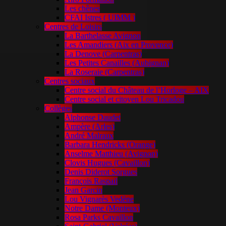
Les chênes
CFAI Istres ( UIMM )
Centres de Loisirs
La Barthelasse Avignon
Les Amandiers (Aix en Provence)
La Denove (Carpentras)
Les Petites Canailles (Aubignan)
La Roseraie (Carpentras)
Centres sociaux
Centre social du Château de l’Horloge – AIX
Centre social et citoyen Lou Tricadou
Collèges
Alphonse Daudet
Ampère (Arles)
André Malraux
Barbara Hendricks (Orange)
Anselme Matthieu (Avignon)
Clovis Hugues (Cavaillon)
Denis Diderot Sorgues
François Raspail
Jean Garcin
Lou Vignarès Vedène
Notre Dame (Monteux)
Rosa Parks Cavaillon