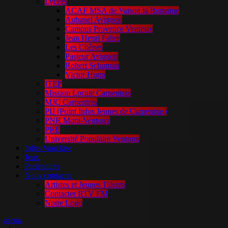
Lycées
ACAF MSA de Vaison la Romaine
Aubanel Avignon
Campus Provence Ventoux
Jean Henri Fabre
Les Chênes
Pasteur Avignon
Robert Schuman
Victor Hugo
ITEP
Mission Locale Carpentras
MJC Carpentras
PIJ (Point Infos Jeunes de Carpentras)
PNR Mont-Ventoux
PRE
Université Populaire Ventoux
Infos Vaucluse
Jeux
Partenaires
Nous contacter
Artistes et Jeunes Talents
Contacter RTV FM
Notre Logo
menu