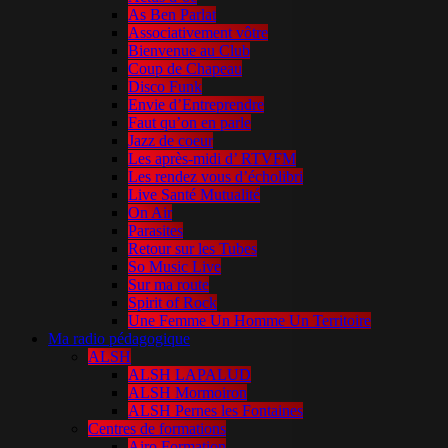
As Ben Parlat
Associativement vôtre
Bienvenue au Club
Coup de Chapeau
Disco Funk
Envie d’Entreprendre
Faut qu’on en parle
Jazz de coeur
Les après-midi d’ RTVFM
Les rendez vous d’écholibri
Live Santé Mutualité
On Air
Parasites
Retour sur les Tubes
So Music Live
Sur ma route
Spirit of Rock
Une Femme Un Homme Un Territoire
Ma radio pédagogique
ALSH
ALSH LAPALUD
ALSH Mormoiron
ALSH Pernes les Fontaines
Centres de formations
Airo Formation