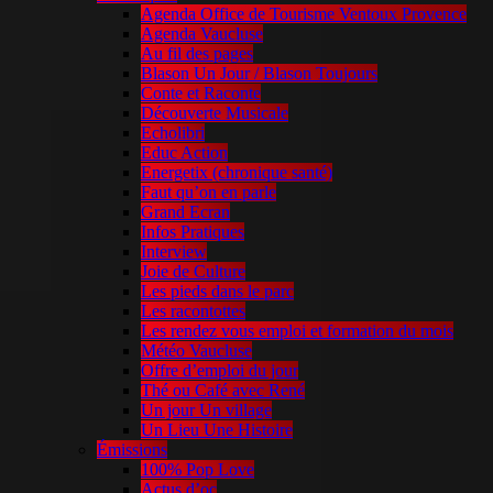
Agenda Office de Tourisme Ventoux Provence
Agenda Vaucluse
Au fil des pages
Blason Un Jour / Blason Toujours
Conte et Raconte
Découverte Musicale
Echolibri
Educ Action
Energetix (chronique santé)
Faut qu’on en parle
Grand Ecran
Infos Pratiques
Interview
Joie de Culture
Les pieds dans le parc
Les racontottes
Les rendez vous emploi et formation du mois
Météo Vaucluse
Offre d’emploi du jour
Thé ou Café avec René
Un jour Un village
Un Lieu Une Histoire
Émissions
100% Pop Love
Actus d’oc