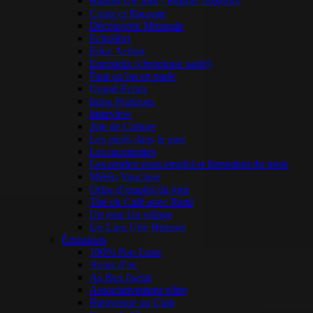
Blason Un Jour / Blason Toujours
Conte et Raconte
Découverte Musicale
Echolibri
Educ Action
Energetix (chronique santé)
Faut qu’on en parle
Grand Ecran
Infos Pratiques
Interview
Joie de Culture
Les pieds dans le parc
Les racontottes
Les rendez vous emploi et formation du mois
Météo Vaucluse
Offre d’emploi du jour
Thé ou Café avec René
Un jour Un village
Un Lieu Une Histoire
Émissions
100% Pop Love
Actus d’oc
As Ben Parlat
Associativement vôtre
Bienvenue au Club