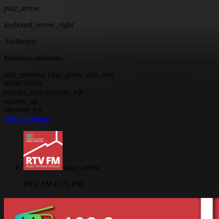
play_arrow
keyboard_arrow_right
Auditeurs:
Meilleurs auditeurs :
skip_previous
play_arrow
skip_next
00:00
00:00
playlist_play
chevron_left
volume_up
chevron_left
Aller à l'album
play_arrow
RTV FM
RTV FM