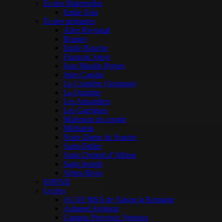
Ecoles Maternelles
Emile Zola
Écoles primaires
Alice Reynaud
Brantes
Emile Bouche
François Jouve
Jean Moulin Pernes
Jules Cassini
La Croisière (Avignon)
La Quintine
Les Amandiers
Les Garrigues
Malemort du comtat
Méthamis
Notre Dame du Sourire
Saint-Didier
Saint Christol d’Albion
Saint Joseph
Vertes Rives
EHPAD
Lycées
ACAF MSA de Vaison la Romaine
Aubanel Avignon
Campus Provence Ventoux