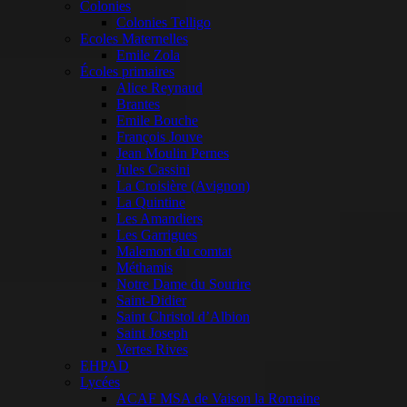
Colonies
Colonies Telligo
Ecoles Maternelles
Emile Zola
Écoles primaires
Alice Reynaud
Brantes
Emile Bouche
François Jouve
Jean Moulin Pernes
Jules Cassini
La Croisière (Avignon)
La Quintine
Les Amandiers
Les Garrigues
Malemort du comtat
Méthamis
Notre Dame du Sourire
Saint-Didier
Saint Christol d’Albion
Saint Joseph
Vertes Rives
EHPAD
Lycées
ACAF MSA de Vaison la Romaine