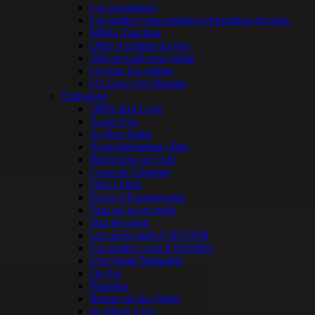
Les racontottes
Les rendez vous emploi et formation du mois
Météo Vaucluse
Offre d’emploi du jour
Thé ou Café avec René
Un jour Un village
Un Lieu Une Histoire
Émissions
100% Pop Love
Actus d’oc
As Ben Parlat
Associativement vôtre
Bienvenue au Club
Coup de Chapeau
Disco Funk
Envie d’Entreprendre
Faut qu’on en parle
Jazz de coeur
Les après-midi d’ RTVFM
Les rendez vous d’écholibri
Live Santé Mutualité
On Air
Parasites
Retour sur les Tubes
So Music Live