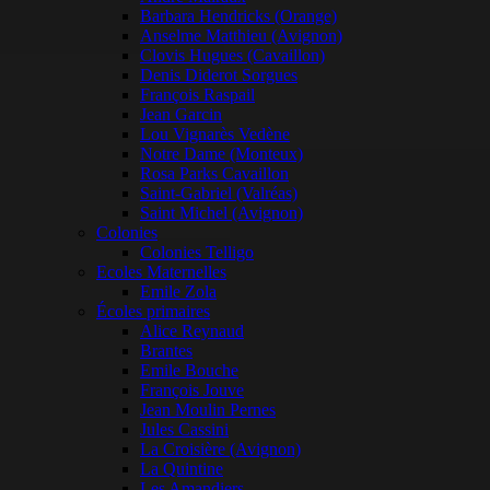
Barbara Hendricks (Orange)
Anselme Matthieu (Avignon)
Clovis Hugues (Cavaillon)
Denis Diderot Sorgues
François Raspail
Jean Garcin
Lou Vignarès Vedène
Notre Dame (Monteux)
Rosa Parks Cavaillon
Saint-Gabriel (Valréas)
Saint Michel (Avignon)
Colonies
Colonies Telligo
Ecoles Maternelles
Emile Zola
Écoles primaires
Alice Reynaud
Brantes
Emile Bouche
François Jouve
Jean Moulin Pernes
Jules Cassini
La Croisière (Avignon)
La Quintine
Les Amandiers