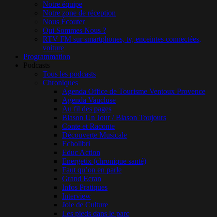
Notre équipe
Notre zone de réception
Nous Écouter
Qui Sommes Nous ?
RTV FM sur smartphones, tv, enceintes connectées,
voiture
Programmation
Podcasts
Tous les podcasts
Chroniques
Agenda Office de Tourisme Ventoux Provence
Agenda Vaucluse
Au fil des pages
Blason Un Jour / Blason Toujours
Conte et Raconte
Découverte Musicale
Echolibri
Educ Action
Energetix (chronique santé)
Faut qu’on en parle
Grand Ecran
Infos Pratiques
Interview
Joie de Culture
Les pieds dans le parc