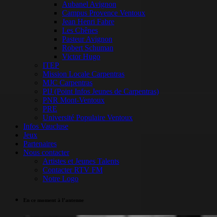
Aubanel Avignon
Campus Provence Ventoux
Jean Henri Fabre
Les Chênes
Pasteur Avignon
Robert Schuman
Victor Hugo
ITEP
Mission Locale Carpentras
MJC Carpentras
PIJ (Point Infos Jeunes de Carpentras)
PNR Mont-Ventoux
PRE
Université Populaire Ventoux
Infos Vaucluse
Jeux
Partenaires
Nous contacter
Artistes et Jeunes Talents
Contacter RTV FM
Notre Logo
En ce moment à l’antenne