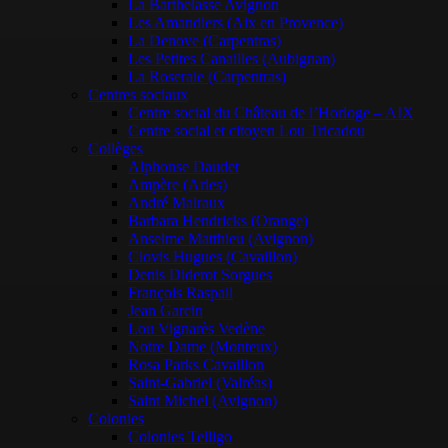
La Barthelasse Avignon
Les Amandiers (Aix en Provence)
La Denove (Carpentras)
Les Petites Canailles (Aubignan)
La Roseraie (Carpentras)
Centres sociaux
Centre social du Château de l’Horloge – AIX
Centre social et citoyen Lou Tricadou
Collèges
Alphonse Daudet
Ampère (Arles)
André Malraux
Barbara Hendricks (Orange)
Anselme Matthieu (Avignon)
Clovis Hugues (Cavaillon)
Denis Diderot Sorgues
François Raspail
Jean Garcin
Lou Vignarès Vedène
Notre Dame (Monteux)
Rosa Parks Cavaillon
Saint-Gabriel (Valréas)
Saint Michel (Avignon)
Colonies
Colonies Telligo