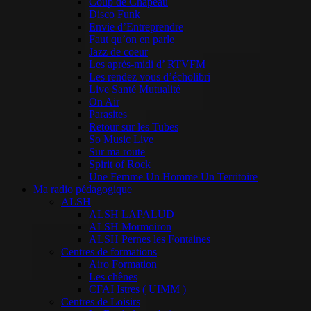
Coup de Chapeau
Disco Funk
Envie d’Entreprendre
Faut qu’on en parle
Jazz de coeur
Les après-midi d’ RTVFM
Les rendez vous d’écholibri
Live Santé Mutualité
On Air
Parasites
Retour sur les Tubes
So Music Live
Sur ma route
Spirit of Rock
Une Femme Un Homme Un Territoire
Ma radio pédagogique
ALSH
ALSH LAPALUD
ALSH Mormoiron
ALSH Pernes les Fontaines
Centres de formations
Airo Formation
Les chênes
CFAI Istres ( UIMM )
Centres de Loisirs