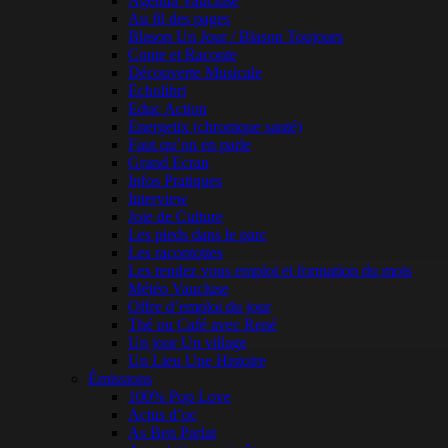
Agenda Vaucluse
Au fil des pages
Blason Un Jour / Blason Toujours
Conte et Raconte
Découverte Musicale
Echolibri
Educ Action
Energetix (chronique santé)
Faut qu’on en parle
Grand Ecran
Infos Pratiques
Interview
Joie de Culture
Les pieds dans le parc
Les racontottes
Les rendez vous emploi et formation du mois
Météo Vaucluse
Offre d’emploi du jour
Thé ou Café avec René
Un jour Un village
Un Lieu Une Histoire
Émissions
100% Pop Love
Actus d’oc
As Ben Parlat