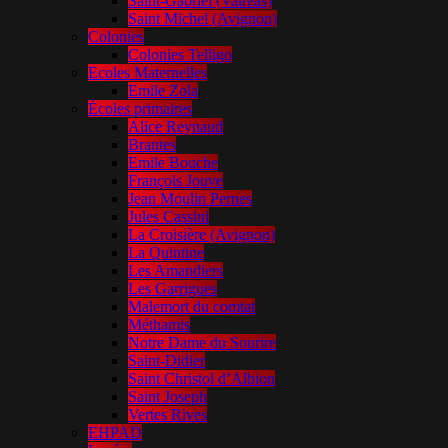
Saint-Gabriel (Valréas)
Saint Michel (Avignon)
Colonies
Colonies Telligo
Ecoles Maternelles
Emile Zola
Écoles primaires
Alice Reynaud
Brantes
Emile Bouche
François Jouve
Jean Moulin Pernes
Jules Cassini
La Croisière (Avignon)
La Quintine
Les Amandiers
Les Garrigues
Malemort du comtat
Méthamis
Notre Dame du Sourire
Saint-Didier
Saint Christol d’Albion
Saint Joseph
Vertes Rives
EHPAD