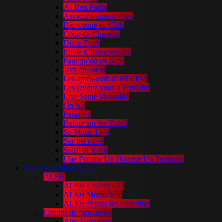
As Ben Parlat
Associativement vôtre
Bienvenue au Club
Coup de Chapeau
Disco Funk
Envie d’Entreprendre
Faut qu’on en parle
Jazz de coeur
Les après-midi d’ RTVFM
Les rendez vous d’écholibri
Live Santé Mutualité
On Air
Parasites
Retour sur les Tubes
So Music Live
Sur ma route
Spirit of Rock
Une Femme Un Homme Un Territoire
Ma radio pédagogique
ALSH
ALSH LAPALUD
ALSH Mormoiron
ALSH Pernes les Fontaines
Centres de formations
Airo Formation