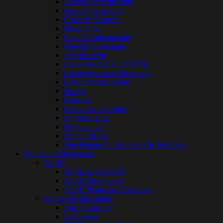
Associativement vôtre
Bienvenue au Club
Coup de Chapeau
Disco Funk
Envie d’Entreprendre
Faut qu’on en parle
Jazz de coeur
Les après-midi d’ RTVFM
Les rendez vous d’écholibri
Live Santé Mutualité
On Air
Parasites
Retour sur les Tubes
So Music Live
Sur ma route
Spirit of Rock
Une Femme Un Homme Un Territoire
Ma radio pédagogique
ALSH
ALSH LAPALUD
ALSH Mormoiron
ALSH Pernes les Fontaines
Centres de formations
Airo Formation
Les chênes