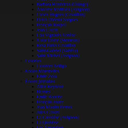
Barbara Hendricks (Orange)
Anselme Matthieu (Avignon)
Clovis Hugues (Cavaillon)
Denis Diderot Sorgues
François Raspail
Jean Garcin
Lou Vignarès Vedène
Notre Dame (Monteux)
Rosa Parks Cavaillon
Saint-Gabriel (Valréas)
Saint Michel (Avignon)
Colonies
Colonies Telligo
Ecoles Maternelles
Emile Zola
Écoles primaires
Alice Reynaud
Brantes
Emile Bouche
François Jouve
Jean Moulin Pernes
Jules Cassini
La Croisière (Avignon)
La Quintine
Les Amandiers