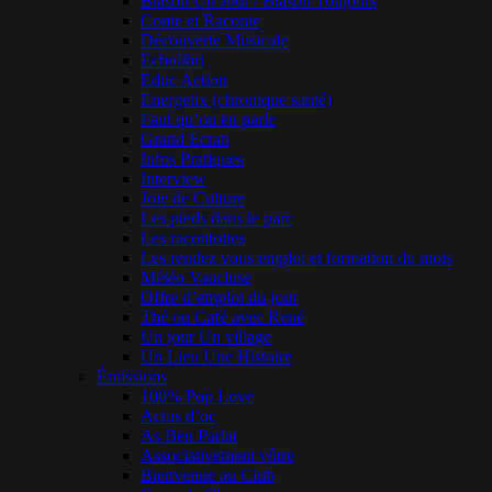
Blason Un Jour / Blason Toujours
Conte et Raconte
Découverte Musicale
Echolibri
Educ Action
Energetix (chronique santé)
Faut qu’on en parle
Grand Ecran
Infos Pratiques
Interview
Joie de Culture
Les pieds dans le parc
Les racontottes
Les rendez vous emploi et formation du mois
Météo Vaucluse
Offre d’emploi du jour
Thé ou Café avec René
Un jour Un village
Un Lieu Une Histoire
Émissions
100% Pop Love
Actus d’oc
As Ben Parlat
Associativement vôtre
Bienvenue au Club