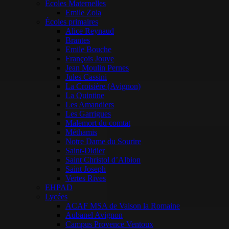
Ecoles Maternelles
Emile Zola
Écoles primaires
Alice Reynaud
Brantes
Emile Bouche
François Jouve
Jean Moulin Pernes
Jules Cassini
La Croisière (Avignon)
La Quintine
Les Amandiers
Les Garrigues
Malemort du comtat
Méthamis
Notre Dame du Sourire
Saint-Didier
Saint Christol d’Albion
Saint Joseph
Vertes Rives
EHPAD
Lycées
ACAF MSA de Vaison la Romaine
Aubanel Avignon
Campus Provence Ventoux