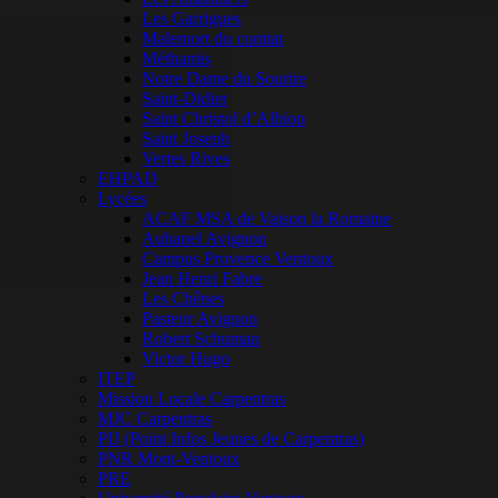
Les Garrigues
Malemort du comtat
Méthamis
Notre Dame du Sourire
Saint-Didier
Saint Christol d’Albion
Saint Joseph
Vertes Rives
EHPAD
Lycées
ACAF MSA de Vaison la Romaine
Aubanel Avignon
Campus Provence Ventoux
Jean Henri Fabre
Les Chênes
Pasteur Avignon
Robert Schuman
Victor Hugo
ITEP
Mission Locale Carpentras
MJC Carpentras
PIJ (Point Infos Jeunes de Carpentras)
PNR Mont-Ventoux
PRE