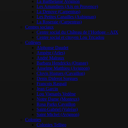
La Barthelasse Avignon
Les Amandiers (Aix en Provence)
La Denove (Carpentras)
Les Petites Canailles (Aubignan)
La Roseraie (Carpentras)
Centres sociaux
Centre social du Château de l’Horloge – AIX
Centre social et citoyen Lou Tricadou
Collèges
Alphonse Daudet
Ampère (Arles)
André Malraux
Barbara Hendricks (Orange)
Anselme Matthieu (Avignon)
Clovis Hugues (Cavaillon)
Denis Diderot Sorgues
François Raspail
Jean Garcin
Lou Vignarès Vedène
Notre Dame (Monteux)
Rosa Parks Cavaillon
Saint-Gabriel (Valréas)
Saint Michel (Avignon)
Colonies
Colonies Telligo