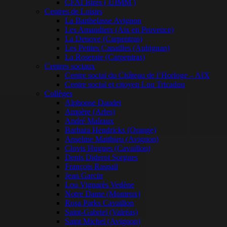
CFAI Istres ( UIMM )
Centres de Loisirs
La Barthelasse Avignon
Les Amandiers (Aix en Provence)
La Denove (Carpentras)
Les Petites Canailles (Aubignan)
La Roseraie (Carpentras)
Centres sociaux
Centre social du Château de l’Horloge – AIX
Centre social et citoyen Lou Tricadou
Collèges
Alphonse Daudet
Ampère (Arles)
André Malraux
Barbara Hendricks (Orange)
Anselme Matthieu (Avignon)
Clovis Hugues (Cavaillon)
Denis Diderot Sorgues
François Raspail
Jean Garcin
Lou Vignarès Vedène
Notre Dame (Monteux)
Rosa Parks Cavaillon
Saint-Gabriel (Valréas)
Saint Michel (Avignon)