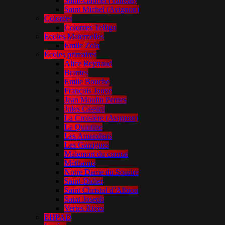
Saint-Gabriel (Valréas)
Saint Michel (Avignon)
Colonies
Colonies Telligo
Ecoles Maternelles
Emile Zola
Écoles primaires
Alice Reynaud
Brantes
Emile Bouche
François Jouve
Jean Moulin Pernes
Jules Cassini
La Croisière (Avignon)
La Quintine
Les Amandiers
Les Garrigues
Malemort du comtat
Méthamis
Notre Dame du Sourire
Saint-Didier
Saint Christol d’Albion
Saint Joseph
Vertes Rives
EHPAD