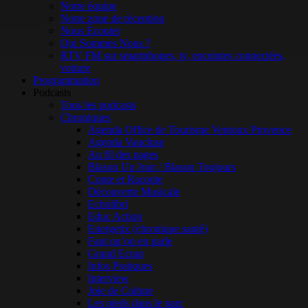
Notre équipe
Notre zone de réception
Nous Écouter
Qui Sommes Nous ?
RTV FM sur smartphones, tv, enceintes connectées,
voiture
Programmation
Podcasts
Tous les podcasts
Chroniques
Agenda Office de Tourisme Ventoux Provence
Agenda Vaucluse
Au fil des pages
Blason Un Jour / Blason Toujours
Conte et Raconte
Découverte Musicale
Echolibri
Educ Action
Energetix (chronique santé)
Faut qu’on en parle
Grand Ecran
Infos Pratiques
Interview
Joie de Culture
Les pieds dans le parc