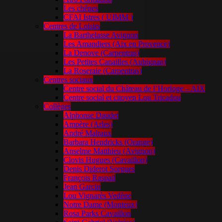
Les chênes
CFAI Istres ( UIMM )
Centres de Loisirs
La Barthelasse Avignon
Les Amandiers (Aix en Provence)
La Denove (Carpentras)
Les Petites Canailles (Aubignan)
La Roseraie (Carpentras)
Centres sociaux
Centre social du Château de l’Horloge – AIX
Centre social et citoyen Lou Tricadou
Collèges
Alphonse Daudet
Ampère (Arles)
André Malraux
Barbara Hendricks (Orange)
Anselme Matthieu (Avignon)
Clovis Hugues (Cavaillon)
Denis Diderot Sorgues
François Raspail
Jean Garcin
Lou Vignarès Vedène
Notre Dame (Monteux)
Rosa Parks Cavaillon