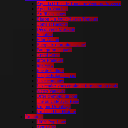
Agenda Office de Tourisme Ventoux Provence
Agenda Vaucluse
Au fil des pages
Blason Un Jour / Blason Toujours
Conte et Raconte
Découverte Musicale
Echolibri
Educ Action
Energetix (chronique santé)
Faut qu’on en parle
Grand Ecran
Infos Pratiques
Interview
Joie de Culture
Les pieds dans le parc
Les racontottes
Les rendez vous emploi et formation du mois
Météo Vaucluse
Offre d’emploi du jour
Thé ou Café avec René
Un jour Un village
Un Lieu Une Histoire
Émissions
100% Pop Love
Actus d’oc