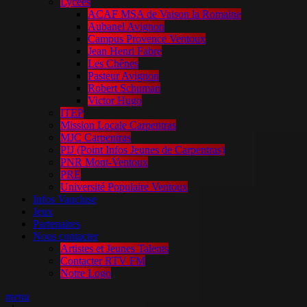
Lycées
ACAF MSA de Vaison la Romaine
Aubanel Avignon
Campus Provence Ventoux
Jean Henri Fabre
Les Chênes
Pasteur Avignon
Robert Schuman
Victor Hugo
ITEP
Mission Locale Carpentras
MJC Carpentras
PIJ (Point Infos Jeunes de Carpentras)
PNR Mont-Ventoux
PRE
Université Populaire Ventoux
Infos Vaucluse
Jeux
Partenaires
Nous contacter
Artistes et Jeunes Talents
Contacter RTV FM
Notre Logo
menu