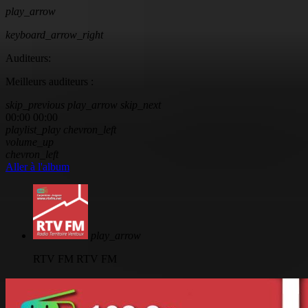
play_arrow
keyboard_arrow_right
Auditeurs:
Meilleurs auditeurs :
skip_previous
play_arrow
skip_next
00:00
00:00
playlist_play
chevron_left
volume_up
chevron_left
Aller à l'album
play_arrow
RTV FM
RTV FM