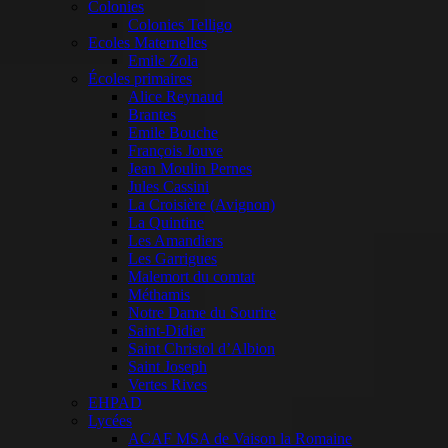
Colonies
Colonies Telligo
Ecoles Maternelles
Emile Zola
Écoles primaires
Alice Reynaud
Brantes
Emile Bouche
François Jouve
Jean Moulin Pernes
Jules Cassini
La Croisière (Avignon)
La Quintine
Les Amandiers
Les Garrigues
Malemort du comtat
Méthamis
Notre Dame du Sourire
Saint-Didier
Saint Christol d’Albion
Saint Joseph
Vertes Rives
EHPAD
Lycées
ACAF MSA de Vaison la Romaine