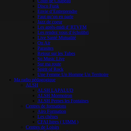
Coup de Chapeau
Disco Funk
Envie d’Entreprendre
Faut qu’on en parle
Jazz de coeur
Les après-midi d’ RTVFM
Les rendez vous d’écholibri
Live Santé Mutualité
On Air
Parasites
Retour sur les Tubes
So Music Live
Sur ma route
Spirit of Rock
Une Femme Un Homme Un Territoire
Ma radio pédagogique
ALSH
ALSH LAPALUD
ALSH Mormoiron
ALSH Pernes les Fontaines
Centres de formations
Airo Formation
Les chênes
CFAI Istres ( UIMM )
Centres de Loisirs