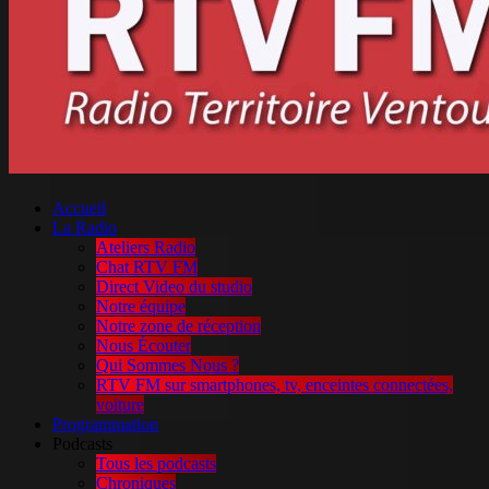
Accueil
La Radio
Ateliers Radio
Chat RTV FM
Direct Video du studio
Notre équipe
Notre zone de réception
Nous Écouter
Qui Sommes Nous ?
RTV FM sur smartphones, tv, enceintes connectées,
voiture
Programmation
Podcasts
Tous les podcasts
Chroniques