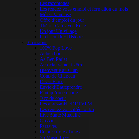
Les racontottes
Les rendez vous emploi et formation du mois
Météo Vaucluse
Offre d’emploi du jour
Thé ou Café avec René
Un jour Un village
Un Lieu Une Histoire
Émissions
100% Pop Love
Actus d’oc
As Ben Parlat
Associativement vôtre
Bienvenue au Club
Coup de Chapeau
Disco Funk
Envie d’Entreprendre
Faut qu’on en parle
Jazz de coeur
Les après-midi d’ RTVFM
Les rendez vous d’écholibri
Live Santé Mutualité
On Air
Parasites
Retour sur les Tubes
So Music Live