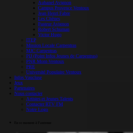
Aubanel Avignon
Campus Provence Ventoux
Jean Henri Fabre
Les Chênes
Pasteur Avignon
Robert Schuman
Victor Hugo
ITEP
Mission Locale Carpentras
MJC Carpentras
PIJ (Point Infos Jeunes de Carpentras)
PNR Mont-Ventoux
PRE
Université Populaire Ventoux
Infos Vaucluse
Jeux
Partenaires
Nous contacter
Artistes et Jeunes Talents
Contacter RTV FM
Notre Logo
En ce moment à l’antenne