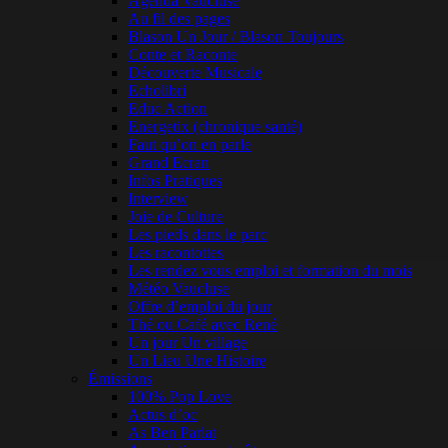
Agenda Vaucluse
Au fil des pages
Blason Un Jour / Blason Toujours
Conte et Raconte
Découverte Musicale
Echolibri
Educ Action
Energetix (chronique santé)
Faut qu’on en parle
Grand Ecran
Infos Pratiques
Interview
Joie de Culture
Les pieds dans le parc
Les racontottes
Les rendez vous emploi et formation du mois
Météo Vaucluse
Offre d’emploi du jour
Thé ou Café avec René
Un jour Un village
Un Lieu Une Histoire
Émissions
100% Pop Love
Actus d’oc
As Ben Parlat