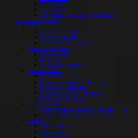
Sur ma route
Spirit of Rock
Une Femme Un Homme Un Territoire
Ma radio pédagogique
ALSH
ALSH LAPALUD
ALSH Mormoiron
ALSH Pernes les Fontaines
Centres de formations
Airo Formation
Les chênes
CFAI Istres ( UIMM )
Centres de Loisirs
La Barthelasse Avignon
Les Amandiers (Aix en Provence)
La Denove (Carpentras)
Les Petites Canailles (Aubignan)
La Roseraie (Carpentras)
Centres sociaux
Centre social du Château de l’Horloge – AIX
Centre social et citoyen Lou Tricadou
Collèges
Alphonse Daudet
Ampère (Arles)
André Malraux