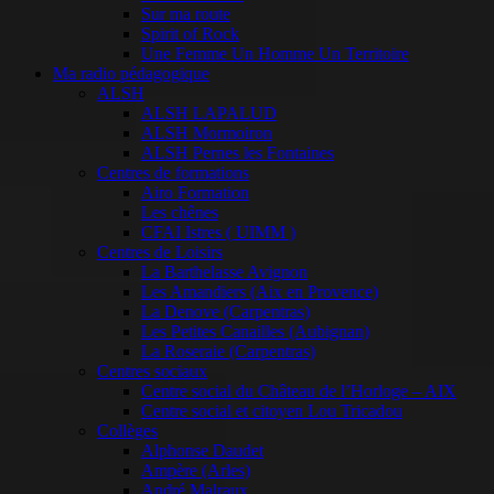
Sur ma route
Spirit of Rock
Une Femme Un Homme Un Territoire
Ma radio pédagogique
ALSH
ALSH LAPALUD
ALSH Mormoiron
ALSH Pernes les Fontaines
Centres de formations
Airo Formation
Les chênes
CFAI Istres ( UIMM )
Centres de Loisirs
La Barthelasse Avignon
Les Amandiers (Aix en Provence)
La Denove (Carpentras)
Les Petites Canailles (Aubignan)
La Roseraie (Carpentras)
Centres sociaux
Centre social du Château de l’Horloge – AIX
Centre social et citoyen Lou Tricadou
Collèges
Alphonse Daudet
Ampère (Arles)
André Malraux