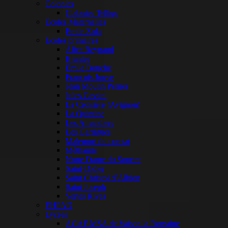
Colonies
Colonies Telligo
Ecoles Maternelles
Emile Zola
Écoles primaires
Alice Reynaud
Brantes
Emile Bouche
François Jouve
Jean Moulin Pernes
Jules Cassini
La Croisière (Avignon)
La Quintine
Les Amandiers
Les Garrigues
Malemort du comtat
Méthamis
Notre Dame du Sourire
Saint-Didier
Saint Christol d’Albion
Saint Joseph
Vertes Rives
EHPAD
Lycées
ACAF MSA de Vaison la Romaine