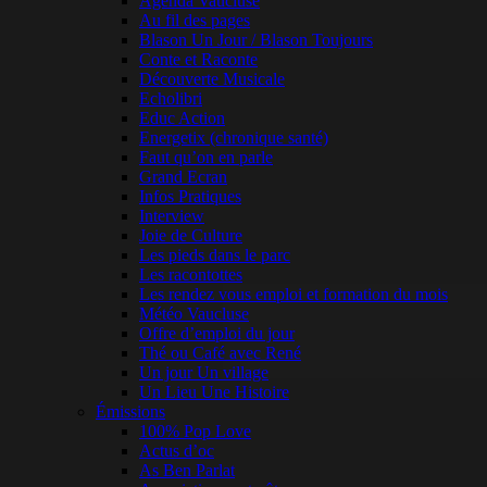
Agenda Vaucluse
Au fil des pages
Blason Un Jour / Blason Toujours
Conte et Raconte
Découverte Musicale
Echolibri
Educ Action
Energetix (chronique santé)
Faut qu’on en parle
Grand Ecran
Infos Pratiques
Interview
Joie de Culture
Les pieds dans le parc
Les racontottes
Les rendez vous emploi et formation du mois
Météo Vaucluse
Offre d’emploi du jour
Thé ou Café avec René
Un jour Un village
Un Lieu Une Histoire
Émissions
100% Pop Love
Actus d’oc
As Ben Parlat