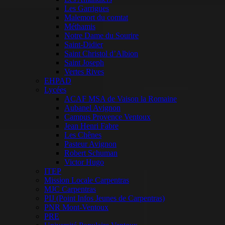
Les Garrigues
Malemort du comtat
Méthamis
Notre Dame du Sourire
Saint-Didier
Saint Christol d’Albion
Saint Joseph
Vertes Rives
EHPAD
Lycées
ACAF MSA de Vaison la Romaine
Aubanel Avignon
Campus Provence Ventoux
Jean Henri Fabre
Les Chênes
Pasteur Avignon
Robert Schuman
Victor Hugo
ITEP
Mission Locale Carpentras
MJC Carpentras
PIJ (Point Infos Jeunes de Carpentras)
PNR Mont-Ventoux
PRE