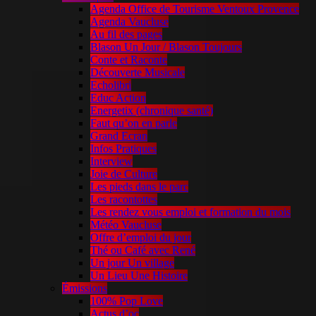
Agenda Office de Tourisme Ventoux Provence
Agenda Vaucluse
Au fil des pages
Blason Un Jour / Blason Toujours
Conte et Raconte
Découverte Musicale
Echolibri
Educ Action
Energetix (chronique santé)
Faut qu’on en parle
Grand Ecran
Infos Pratiques
Interview
Joie de Culture
Les pieds dans le parc
Les racontottes
Les rendez vous emploi et formation du mois
Météo Vaucluse
Offre d’emploi du jour
Thé ou Café avec René
Un jour Un village
Un Lieu Une Histoire
Émissions
100% Pop Love
Actus d’oc