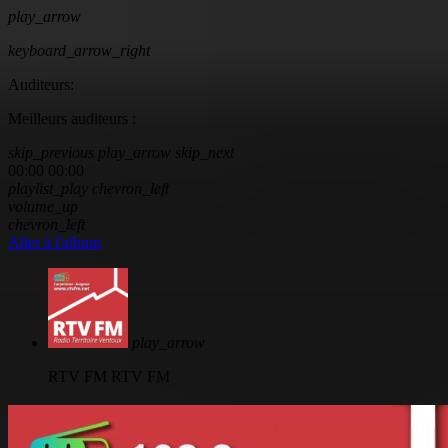
play_arrow
keyboard_arrow_right
Auditeurs:
Meilleurs auditeurs :
skip_previous
play_arrow
skip_next
00:00
00:00
playlist_play
chevron_left
volume_up
chevron_left
Aller à l'album
play_arrow
RTV FM
RTV FM