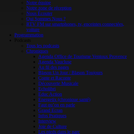
Notre équipe
Notre zone de réception
Nous Écouter
Qui Sommes Nous ?
RTV FM sur smartphones, tv, enceintes connectées,
voiture
Programmation
Podcasts
Tous les podcasts
Chroniques
Agenda Office de Tourisme Ventoux Provence
Agenda Vaucluse
Au fil des pages
Blason Un Jour / Blason Toujours
Conte et Raconte
Découverte Musicale
Echolibri
Educ Action
Energetix (chronique santé)
Faut qu’on en parle
Grand Ecran
Infos Pratiques
Interview
Joie de Culture
Les pieds dans le parc