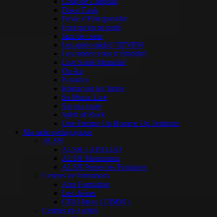
Coup de Chapeau
Disco Funk
Envie d’Entreprendre
Faut qu’on en parle
Jazz de coeur
Les après-midi d’ RTVFM
Les rendez vous d’écholibri
Live Santé Mutualité
On Air
Parasites
Retour sur les Tubes
So Music Live
Sur ma route
Spirit of Rock
Une Femme Un Homme Un Territoire
Ma radio pédagogique
ALSH
ALSH LAPALUD
ALSH Mormoiron
ALSH Pernes les Fontaines
Centres de formations
Airo Formation
Les chênes
CFAI Istres ( UIMM )
Centres de Loisirs