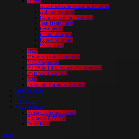
Lycées
ACAF MSA de Vaison la Romaine
Aubanel Avignon
Campus Provence Ventoux
Jean Henri Fabre
Les Chênes
Pasteur Avignon
Robert Schuman
Victor Hugo
ITEP
Mission Locale Carpentras
MJC Carpentras
PIJ (Point Infos Jeunes de Carpentras)
PNR Mont-Ventoux
PRE
Université Populaire Ventoux
Infos Vaucluse
Jeux
Partenaires
Nous contacter
Artistes et Jeunes Talents
Contacter RTV FM
Notre Logo
menu