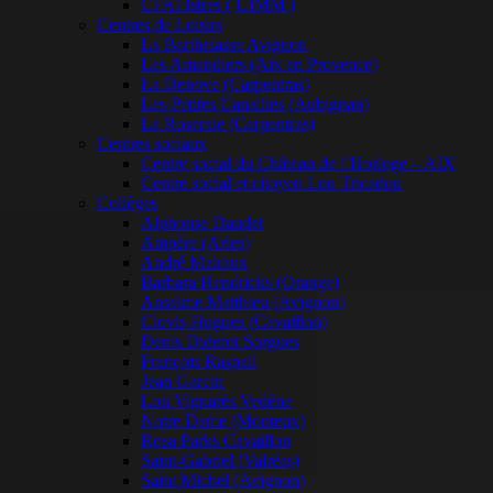
CFAI Istres ( UIMM )
Centres de Loisirs
La Barthelasse Avignon
Les Amandiers (Aix en Provence)
La Denove (Carpentras)
Les Petites Canailles (Aubignan)
La Roseraie (Carpentras)
Centres sociaux
Centre social du Château de l’Horloge – AIX
Centre social et citoyen Lou Tricadou
Collèges
Alphonse Daudet
Ampère (Arles)
André Malraux
Barbara Hendricks (Orange)
Anselme Matthieu (Avignon)
Clovis Hugues (Cavaillon)
Denis Diderot Sorgues
François Raspail
Jean Garcin
Lou Vignarès Vedène
Notre Dame (Monteux)
Rosa Parks Cavaillon
Saint-Gabriel (Valréas)
Saint Michel (Avignon)