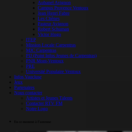
Aubanel Avignon
Campus Provence Ventoux
Jean Henri Fabre
Les Chênes
Pasteur Avignon
Robert Schuman
Victor Hugo
ITEP
Mission Locale Carpentras
MJC Carpentras
PIJ (Point Infos Jeunes de Carpentras)
PNR Mont-Ventoux
PRE
Université Populaire Ventoux
Infos Vaucluse
Jeux
Partenaires
Nous contacter
Artistes et Jeunes Talents
Contacter RTV FM
Notre Logo
En ce moment à l’antenne