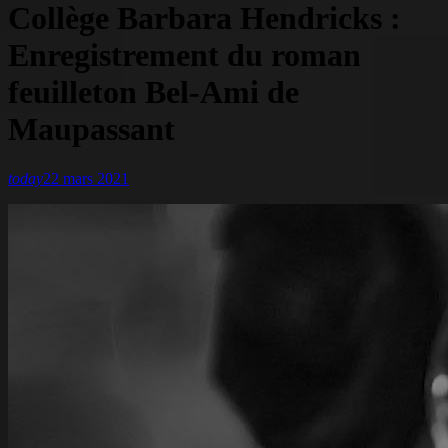
Collège Barbara Hendricks :
Enregistrement du roman
feuilleton Bel-Ami de
Maupassant
today
22 mars 2021