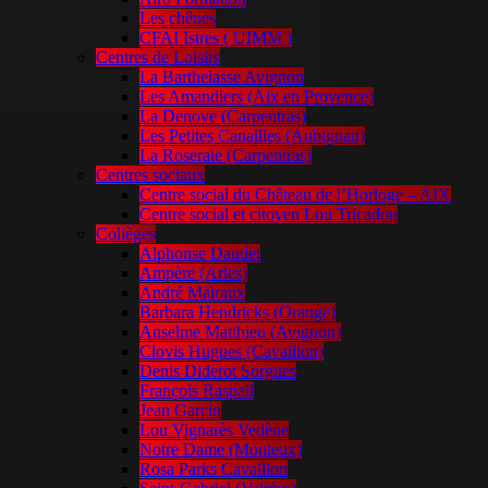
Les chênes
CFAI Istres ( UIMM )
Centres de Loisirs
La Barthelasse Avignon
Les Amandiers (Aix en Provence)
La Denove (Carpentras)
Les Petites Canailles (Aubignan)
La Roseraie (Carpentras)
Centres sociaux
Centre social du Château de l’Horloge – AIX
Centre social et citoyen Lou Tricadou
Collèges
Alphonse Daudet
Ampère (Arles)
André Malraux
Barbara Hendricks (Orange)
Anselme Matthieu (Avignon)
Clovis Hugues (Cavaillon)
Denis Diderot Sorgues
François Raspail
Jean Garcin
Lou Vignarès Vedène
Notre Dame (Monteux)
Rosa Parks Cavaillon