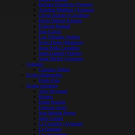
Barbara Hendricks (Orange)
Anselme Matthieu (Avignon)
Clovis Hugues (Cavaillon)
Denis Diderot Sorgues
François Raspail
Jean Garcin
Lou Vignarès Vedène
Notre Dame (Monteux)
Rosa Parks Cavaillon
Saint-Gabriel (Valréas)
Saint Michel (Avignon)
Colonies
Colonies Telligo
Ecoles Maternelles
Emile Zola
Écoles primaires
Alice Reynaud
Brantes
Emile Bouche
François Jouve
Jean Moulin Pernes
Jules Cassini
La Croisière (Avignon)
La Quintine
Les Amandiers