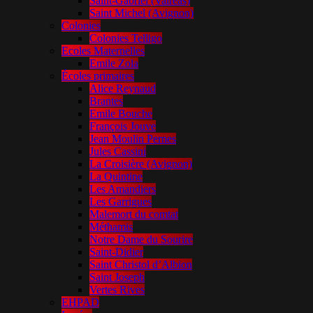
Saint-Gabriel (Valréas)
Saint Michel (Avignon)
Colonies
Colonies Telligo
Ecoles Maternelles
Emile Zola
Écoles primaires
Alice Reynaud
Brantes
Emile Bouche
François Jouve
Jean Moulin Pernes
Jules Cassini
La Croisière (Avignon)
La Quintine
Les Amandiers
Les Garrigues
Malemort du comtat
Méthamis
Notre Dame du Sourire
Saint-Didier
Saint Christol d’Albion
Saint Joseph
Vertes Rives
EHPAD