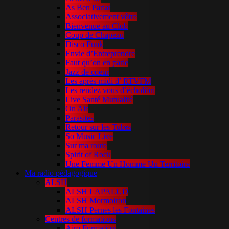
As Ben Parlat
Associativement vôtre
Bienvenue au Club
Coup de Chapeau
Disco Funk
Envie d’Entreprendre
Faut qu’on en parle
Jazz de coeur
Les après-midi d’ RTVFM
Les rendez vous d’écholibri
Live Santé Mutualité
On Air
Parasites
Retour sur les Tubes
So Music Live
Sur ma route
Spirit of Rock
Une Femme Un Homme Un Territoire
Ma radio pédagogique
ALSH
ALSH LAPALUD
ALSH Mormoiron
ALSH Pernes les Fontaines
Centres de formations
Airo Formation