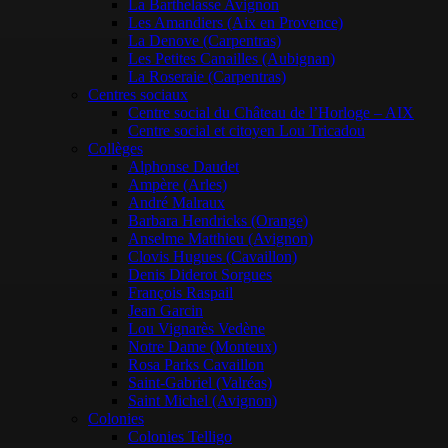
La Barthelasse Avignon
Les Amandiers (Aix en Provence)
La Denove (Carpentras)
Les Petites Canailles (Aubignan)
La Roseraie (Carpentras)
Centres sociaux
Centre social du Château de l’Horloge – AIX
Centre social et citoyen Lou Tricadou
Collèges
Alphonse Daudet
Ampère (Arles)
André Malraux
Barbara Hendricks (Orange)
Anselme Matthieu (Avignon)
Clovis Hugues (Cavaillon)
Denis Diderot Sorgues
François Raspail
Jean Garcin
Lou Vignarès Vedène
Notre Dame (Monteux)
Rosa Parks Cavaillon
Saint-Gabriel (Valréas)
Saint Michel (Avignon)
Colonies
Colonies Telligo