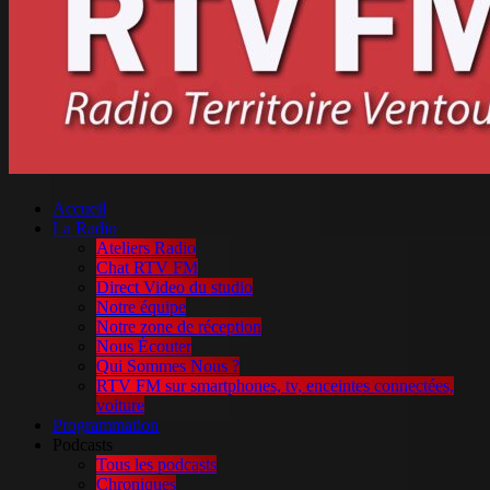
Accueil
La Radio
Ateliers Radio
Chat RTV FM
Direct Video du studio
Notre équipe
Notre zone de réception
Nous Écouter
Qui Sommes Nous ?
RTV FM sur smartphones, tv, enceintes connectées,
voiture
Programmation
Podcasts
Tous les podcasts
Chroniques