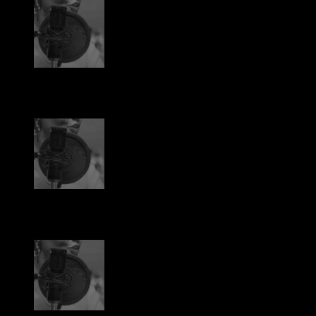
play_arrow
Collège Barbara Hendricks : Enregistrement du roman
feuilleton Bel-Ami de Maupassant
Florian
play_arrow
Collège Barbara Hendricks : Enregistrement du roman
feuilleton Bel-Ami de Maupassant
Florian
play_arrow