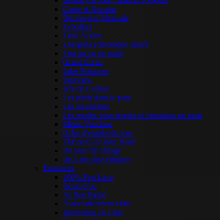
Blason Un Jour / Blason Toujours
Conte et Raconte
Découverte Musicale
Echolibri
Educ Action
Energetix (chronique santé)
Faut qu’on en parle
Grand Ecran
Infos Pratiques
Interview
Joie de Culture
Les pieds dans le parc
Les racontottes
Les rendez vous emploi et formation du mois
Météo Vaucluse
Offre d’emploi du jour
Thé ou Café avec René
Un jour Un village
Un Lieu Une Histoire
Émissions
100% Pop Love
Actus d’oc
As Ben Parlat
Associativement vôtre
Bienvenue au Club