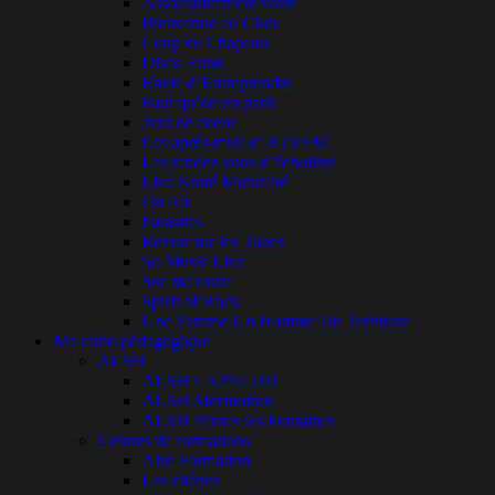
Associativement vôtre
Bienvenue au Club
Coup de Chapeau
Disco Funk
Envie d’Entreprendre
Faut qu’on en parle
Jazz de coeur
Les après-midi d’ RTVFM
Les rendez vous d’écholibri
Live Santé Mutualité
On Air
Parasites
Retour sur les Tubes
So Music Live
Sur ma route
Spirit of Rock
Une Femme Un Homme Un Territoire
Ma radio pédagogique
ALSH
ALSH LAPALUD
ALSH Mormoiron
ALSH Pernes les Fontaines
Centres de formations
Airo Formation
Les chênes