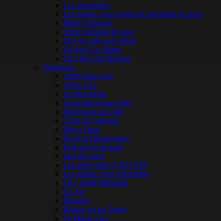
Les racontottes
Les rendez vous emploi et formation du mois
Météo Vaucluse
Offre d’emploi du jour
Thé ou Café avec René
Un jour Un village
Un Lieu Une Histoire
Émissions
100% Pop Love
Actus d’oc
As Ben Parlat
Associativement vôtre
Bienvenue au Club
Coup de Chapeau
Disco Funk
Envie d’Entreprendre
Faut qu’on en parle
Jazz de coeur
Les après-midi d’ RTVFM
Les rendez vous d’écholibri
Live Santé Mutualité
On Air
Parasites
Retour sur les Tubes
So Music Live