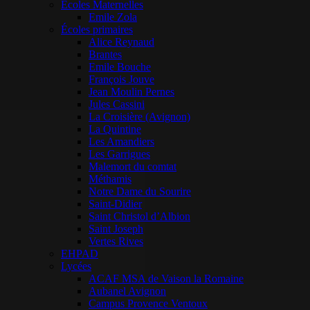
Ecoles Maternelles
Emile Zola
Écoles primaires
Alice Reynaud
Brantes
Emile Bouche
François Jouve
Jean Moulin Pernes
Jules Cassini
La Croisière (Avignon)
La Quintine
Les Amandiers
Les Garrigues
Malemort du comtat
Méthamis
Notre Dame du Sourire
Saint-Didier
Saint Christol d’Albion
Saint Joseph
Vertes Rives
EHPAD
Lycées
ACAF MSA de Vaison la Romaine
Aubanel Avignon
Campus Provence Ventoux