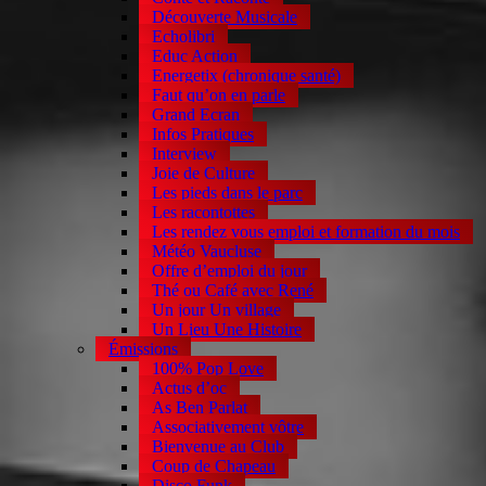
Découverte Musicale
Echolibri
Educ Action
Energetix (chronique santé)
Faut qu’on en parle
Grand Ecran
Infos Pratiques
Interview
Joie de Culture
Les pieds dans le parc
Les racontottes
Les rendez vous emploi et formation du mois
Météo Vaucluse
Offre d’emploi du jour
Thé ou Café avec René
Un jour Un village
Un Lieu Une Histoire
Émissions
100% Pop Love
Actus d’oc
As Ben Parlat
Associativement vôtre
Bienvenue au Club
Coup de Chapeau
Disco Funk