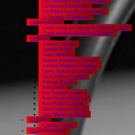
Les Amandiers (Aix en Provence)
La Denove (Carpentras)
Les Petites Canailles (Aubignan)
La Roseraie (Carpentras)
Centres sociaux
Centre social du Château de l’Horloge – AIX
Centre social et citoyen Lou Tricadou
Collèges
Alphonse Daudet
Ampère (Arles)
André Malraux
Barbara Hendricks (Orange)
Anselme Matthieu (Avignon)
Clovis Hugues (Cavaillon)
Denis Diderot Sorgues
François Raspail
Jean Garcin
Lou Vignarès Vedène
Notre Dame (Monteux)
Rosa Parks Cavaillon
Saint-Gabriel (Valréas)
Saint Michel (Avignon)
Colonies
Colonies Telligo
Ecoles Maternelles