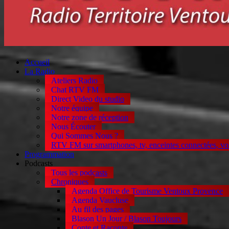
Accueil
La Radio
Ateliers Radio
Chat RTV FM
Direct Video du studio
Notre équipe
Notre zone de réception
Nous Écouter
Qui Sommes Nous ?
RTV FM sur smartphones, tv, enceintes connectées, vo
Programmation
Podcasts
Tous les podcasts
Chroniques
Agenda Office de Tourisme Ventoux Provence
Agenda Vaucluse
Au fil des pages
Blason Un Jour / Blason Toujours
Conte et Raconte