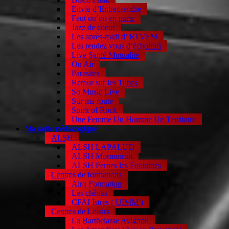
Envie d’Entreprendre
Faut qu’on en parle
Jazz de coeur
Les après-midi d’ RTVFM
Les rendez vous d’écholibri
Live Santé Mutualité
On Air
Parasites
Retour sur les Tubes
So Music Live
Sur ma route
Spirit of Rock
Une Femme Un Homme Un Territoire
Ma radio pédagogique
ALSH
ALSH LAPALUD
ALSH Mormoiron
ALSH Pernes les Fontaines
Centres de formations
Airo Formation
Les chênes
CFAI Istres ( UIMM )
Centres de Loisirs
La Barthelasse Avignon