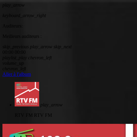
play_arrow
keyboard_arrow_right
Auditeurs:
Meilleurs auditeurs :
skip_previous
play_arrow
skip_next
00:00
00:00
playlist_play
chevron_left
volume_up
chevron_left
Aller à l'album
play_arrow
RTV FM
RTV FM