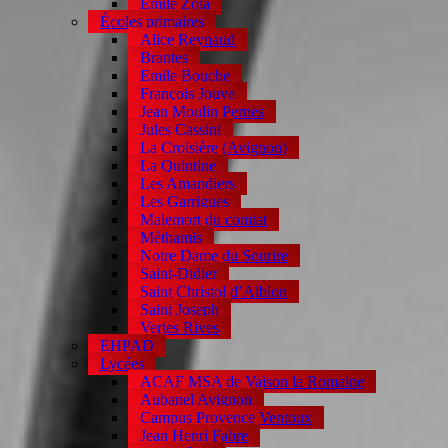
Emile Zola
Écoles primaires
Alice Reynaud
Brantes
Emile Bouche
François Jouve
Jean Moulin Pernes
Jules Cassini
La Croisière (Avignon)
La Quintine
Les Amandiers
Les Garrigues
Malemort du comtat
Méthamis
Notre Dame du Sourire
Saint-Didier
Saint Christol d’Albion
Saint Joseph
Vertes Rives
EHPAD
Lycées
ACAF MSA de Vaison la Romaine
Aubanel Avignon
Campus Provence Ventoux
Jean Henri Fabre