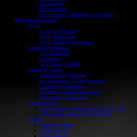
Sur ma route
Spirit of Rock
Une Femme Un Homme Un Territoire
Ma radio pédagogique
ALSH
ALSH LAPALUD
ALSH Mormoiron
ALSH Pernes les Fontaines
Centres de formations
Airo Formation
Les chênes
CFAI Istres ( UIMM )
Centres de Loisirs
La Barthelasse Avignon
Les Amandiers (Aix en Provence)
La Denove (Carpentras)
Les Petites Canailles (Aubignan)
La Roseraie (Carpentras)
Centres sociaux
Centre social du Château de l’Horloge – AIX
Centre social et citoyen Lou Tricadou
Collèges
Alphonse Daudet
Ampère (Arles)
André Malraux