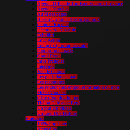
Agenda Office de Tourisme Ventoux Provence
Agenda Vaucluse
Au fil des pages
Blason Un Jour / Blason Toujours
Conte et Raconte
Découverte Musicale
Echolibri
Educ Action
Energetix (chronique santé)
Faut qu’on en parle
Grand Ecran
Infos Pratiques
Interview
Joie de Culture
Les pieds dans le parc
Les racontottes
Les rendez vous emploi et formation du mois
Météo Vaucluse
Offre d’emploi du jour
Thé ou Café avec René
Un jour Un village
Un Lieu Une Histoire
Émissions
100% Pop Love
Actus d’oc