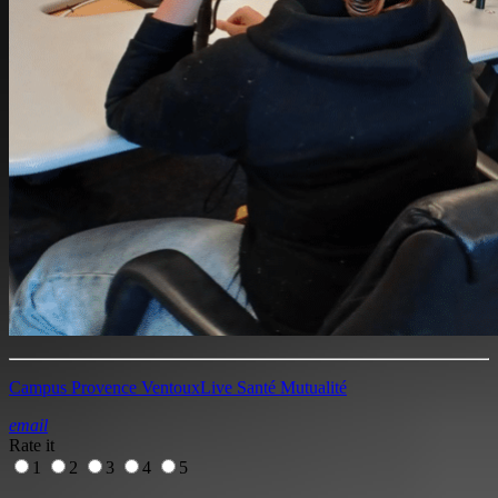
Campus Provence Ventoux
Live Santé Mutualité
email
Rate it
1
2
3
4
5