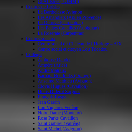
CFAI Istres ( UIMM )
Centres de Loisirs
La Barthelasse Avignon
Les Amandiers (Aix en Provence)
La Denove (Carpentras)
Les Petites Canailles (Aubignan)
La Roseraie (Carpentras)
Centres sociaux
Centre social du Château de l’Horloge – AIX
Centre social et citoyen Lou Tricadou
Collèges
Alphonse Daudet
Ampère (Arles)
André Malraux
Barbara Hendricks (Orange)
Anselme Matthieu (Avignon)
Clovis Hugues (Cavaillon)
Denis Diderot Sorgues
François Raspail
Jean Garcin
Lou Vignarès Vedène
Notre Dame (Monteux)
Rosa Parks Cavaillon
Saint-Gabriel (Valréas)
Saint Michel (Avignon)