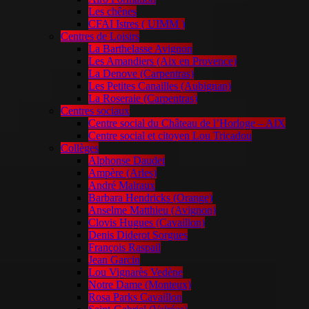
Les chênes
CFAI Istres ( UIMM )
Centres de Loisirs
La Barthelasse Avignon
Les Amandiers (Aix en Provence)
La Denove (Carpentras)
Les Petites Canailles (Aubignan)
La Roseraie (Carpentras)
Centres sociaux
Centre social du Château de l’Horloge – AIX
Centre social et citoyen Lou Tricadou
Collèges
Alphonse Daudet
Ampère (Arles)
André Malraux
Barbara Hendricks (Orange)
Anselme Matthieu (Avignon)
Clovis Hugues (Cavaillon)
Denis Diderot Sorgues
François Raspail
Jean Garcin
Lou Vignarès Vedène
Notre Dame (Monteux)
Rosa Parks Cavaillon