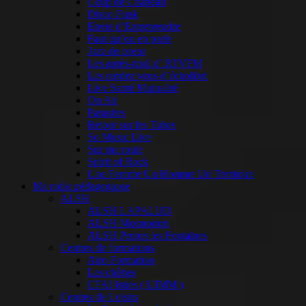
Coup de Chapeau
Disco Funk
Envie d’Entreprendre
Faut qu’on en parle
Jazz de coeur
Les après-midi d’ RTVFM
Les rendez vous d’écholibri
Live Santé Mutualité
On Air
Parasites
Retour sur les Tubes
So Music Live
Sur ma route
Spirit of Rock
Une Femme Un Homme Un Territoire
Ma radio pédagogique
ALSH
ALSH LAPALUD
ALSH Mormoiron
ALSH Pernes les Fontaines
Centres de formations
Airo Formation
Les chênes
CFAI Istres ( UIMM )
Centres de Loisirs