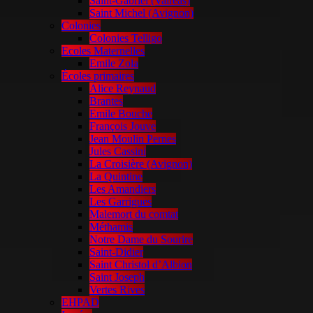
Saint-Gabriel (Valréas)
Saint Michel (Avignon)
Colonies
Colonies Telligo
Ecoles Maternelles
Emile Zola
Écoles primaires
Alice Reynaud
Brantes
Emile Bouche
François Jouve
Jean Moulin Pernes
Jules Cassini
La Croisière (Avignon)
La Quintine
Les Amandiers
Les Garrigues
Malemort du comtat
Méthamis
Notre Dame du Sourire
Saint-Didier
Saint Christol d’Albion
Saint Joseph
Vertes Rives
EHPAD