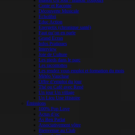
Blason Un Jour / Blason Toujours
Conte et Raconte
Découverte Musicale
Echolibri
Educ Action
Energetix (chronique santé)
Faut qu’on en parle
Grand Ecran
Infos Pratiques
Interview
Joie de Culture
Les pieds dans le parc
Les racontottes
Les rendez vous emploi et formation du mois
Météo Vaucluse
Offre d’emploi du jour
Thé ou Café avec René
Un jour Un village
Un Lieu Une Histoire
Émissions
100% Pop Love
Actus d’oc
As Ben Parlat
Associativement vôtre
Bienvenue au Club