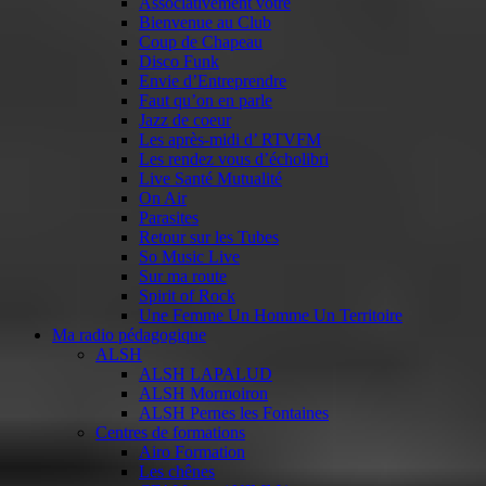
Associativement vôtre
Bienvenue au Club
Coup de Chapeau
Disco Funk
Envie d’Entreprendre
Faut qu’on en parle
Jazz de coeur
Les après-midi d’ RTVFM
Les rendez vous d’écholibri
Live Santé Mutualité
On Air
Parasites
Retour sur les Tubes
So Music Live
Sur ma route
Spirit of Rock
Une Femme Un Homme Un Territoire
Ma radio pédagogique
ALSH
ALSH LAPALUD
ALSH Mormoiron
ALSH Pernes les Fontaines
Centres de formations
Airo Formation
Les chênes