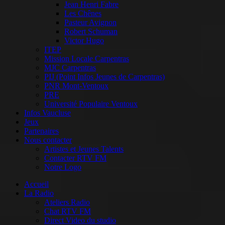
Jean Henri Fabre
Les Chênes
Pasteur Avignon
Robert Schuman
Victor Hugo
ITEP
Mission Locale Carpentras
MJC Carpentras
PIJ (Point Infos Jeunes de Carpentras)
PNR Mont-Ventoux
PRE
Université Populaire Ventoux
Infos Vaucluse
Jeux
Partenaires
Nous contacter
Artistes et Jeunes Talents
Contacter RTV FM
Notre Logo
Accueil
La Radio
Ateliers Radio
Chat RTV FM
Direct Video du studio