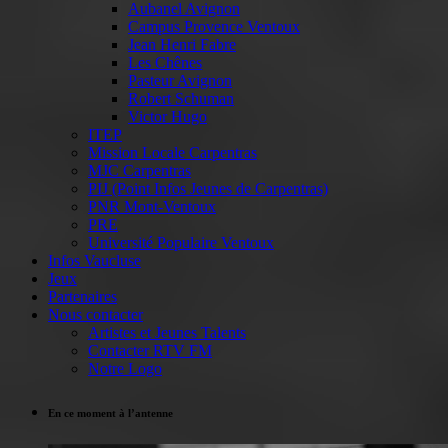
Aubanel Avignon
Campus Provence Ventoux
Jean Henri Fabre
Les Chênes
Pasteur Avignon
Robert Schuman
Victor Hugo
ITEP
Mission Locale Carpentras
MJC Carpentras
PIJ (Point Infos Jeunes de Carpentras)
PNR Mont-Ventoux
PRE
Université Populaire Ventoux
Infos Vaucluse
Jeux
Partenaires
Nous contacter
Artistes et Jeunes Talents
Contacter RTV FM
Notre Logo
En ce moment à l’antenne