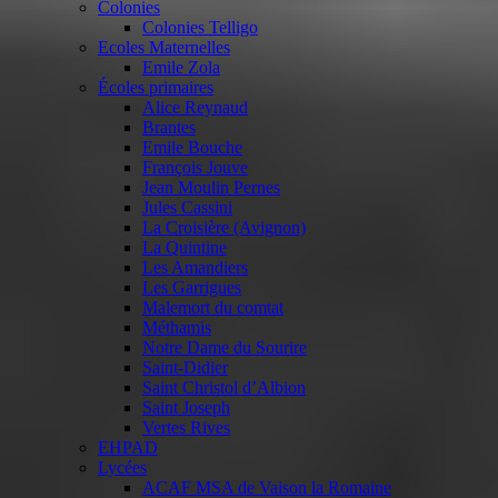
Colonies
Colonies Telligo
Ecoles Maternelles
Emile Zola
Écoles primaires
Alice Reynaud
Brantes
Emile Bouche
François Jouve
Jean Moulin Pernes
Jules Cassini
La Croisière (Avignon)
La Quintine
Les Amandiers
Les Garrigues
Malemort du comtat
Méthamis
Notre Dame du Sourire
Saint-Didier
Saint Christol d’Albion
Saint Joseph
Vertes Rives
EHPAD
Lycées
ACAF MSA de Vaison la Romaine