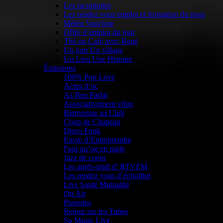
Les racontottes
Les rendez vous emploi et formation du mois
Météo Vaucluse
Offre d’emploi du jour
Thé ou Café avec René
Un jour Un village
Un Lieu Une Histoire
Émissions
100% Pop Love
Actus d’oc
As Ben Parlat
Associativement vôtre
Bienvenue au Club
Coup de Chapeau
Disco Funk
Envie d’Entreprendre
Faut qu’on en parle
Jazz de coeur
Les après-midi d’ RTVFM
Les rendez vous d’écholibri
Live Santé Mutualité
On Air
Parasites
Retour sur les Tubes
So Music Live