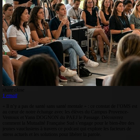
share
close
1
email
« Il n’y a pas de santé sans santé mentale » : ce constat de l’OMS est
au cœur de notre échange avec les élèves du Campus Provence-
Ventoux et Yann DOGNON du PAEJ le Passage. Découvrez
comment la Mutualité Française Sud s’engage pour le bien-être des
jeunes vauclusiens à travers ce podcast qui explore les facteurs de
stress actuels et les solutions pour libérer la parole.