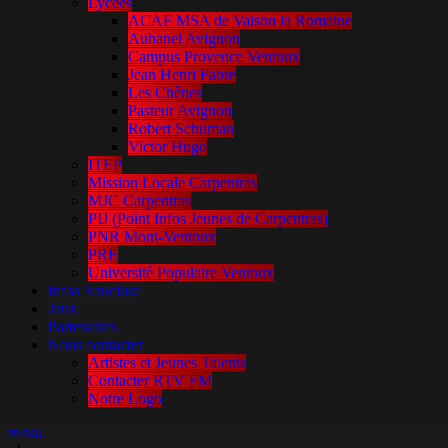
Lycées
ACAF MSA de Vaison la Romaine
Aubanel Avignon
Campus Provence Ventoux
Jean Henri Fabre
Les Chênes
Pasteur Avignon
Robert Schuman
Victor Hugo
ITEP
Mission Locale Carpentras
MJC Carpentras
PIJ (Point Infos Jeunes de Carpentras)
PNR Mont-Ventoux
PRE
Université Populaire Ventoux
Infos Vaucluse
Jeux
Partenaires
Nous contacter
Artistes et Jeunes Talents
Contacter RTV FM
Notre Logo
menu