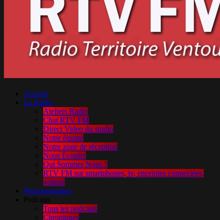
Accueil
La Radio
Ateliers Radio
Chat RTV FM
Direct Video du studio
Notre équipe
Notre zone de réception
Nous Écouter
Qui Sommes Nous ?
RTV FM sur smartphones, tv, enceintes connectées,
voiture
Programmation
Podcasts
Tous les podcasts
Chroniques