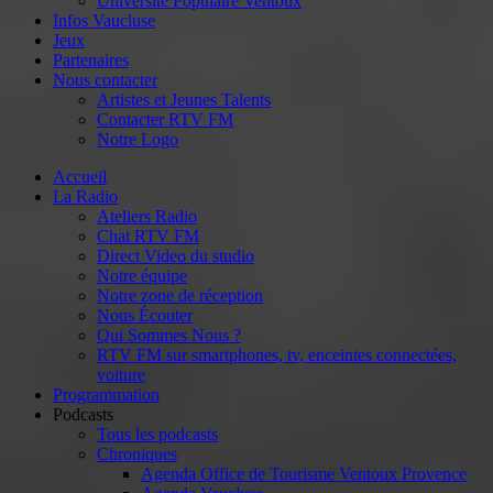
Université Populaire Ventoux
Infos Vaucluse
Jeux
Partenaires
Nous contacter
Artistes et Jeunes Talents
Contacter RTV FM
Notre Logo
Accueil
La Radio
Ateliers Radio
Chat RTV FM
Direct Video du studio
Notre équipe
Notre zone de réception
Nous Écouter
Qui Sommes Nous ?
RTV FM sur smartphones, tv, enceintes connectées,
voiture
Programmation
Podcasts
Tous les podcasts
Chroniques
Agenda Office de Tourisme Ventoux Provence