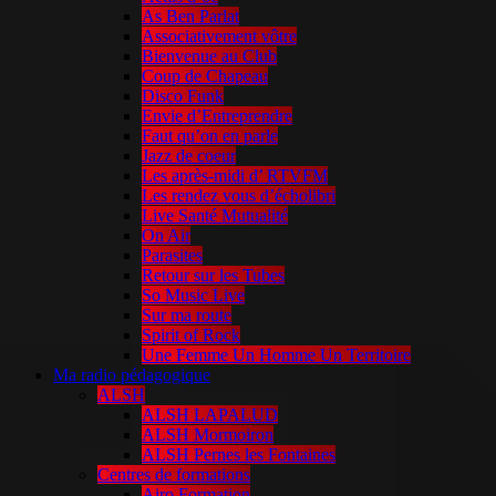
As Ben Parlat
Associativement vôtre
Bienvenue au Club
Coup de Chapeau
Disco Funk
Envie d’Entreprendre
Faut qu’on en parle
Jazz de coeur
Les après-midi d’ RTVFM
Les rendez vous d’écholibri
Live Santé Mutualité
On Air
Parasites
Retour sur les Tubes
So Music Live
Sur ma route
Spirit of Rock
Une Femme Un Homme Un Territoire
Ma radio pédagogique
ALSH
ALSH LAPALUD
ALSH Mormoiron
ALSH Pernes les Fontaines
Centres de formations
Airo Formation