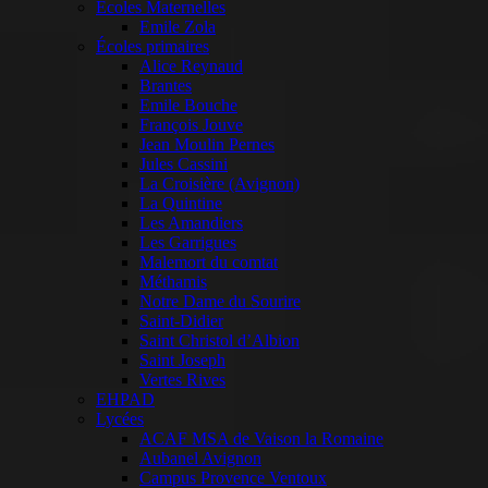
Ecoles Maternelles
Emile Zola
Écoles primaires
Alice Reynaud
Brantes
Emile Bouche
François Jouve
Jean Moulin Pernes
Jules Cassini
La Croisière (Avignon)
La Quintine
Les Amandiers
Les Garrigues
Malemort du comtat
Méthamis
Notre Dame du Sourire
Saint-Didier
Saint Christol d’Albion
Saint Joseph
Vertes Rives
EHPAD
Lycées
ACAF MSA de Vaison la Romaine
Aubanel Avignon
Campus Provence Ventoux