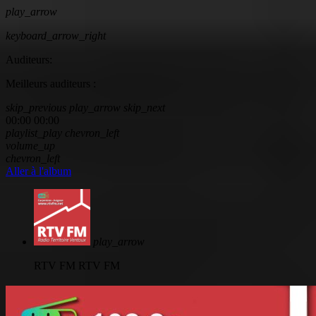
play_arrow
keyboard_arrow_right
Auditeurs:
Meilleurs auditeurs :
skip_previous
play_arrow
skip_next
00:00
00:00
playlist_play
chevron_left
volume_up
chevron_left
Aller à l'album
play_arrow
RTV FM
RTV FM