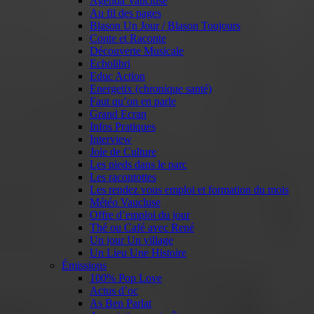
Agenda Vaucluse
Au fil des pages
Blason Un Jour / Blason Toujours
Conte et Raconte
Découverte Musicale
Echolibri
Educ Action
Energetix (chronique santé)
Faut qu’on en parle
Grand Ecran
Infos Pratiques
Interview
Joie de Culture
Les pieds dans le parc
Les racontottes
Les rendez vous emploi et formation du mois
Météo Vaucluse
Offre d’emploi du jour
Thé ou Café avec René
Un jour Un village
Un Lieu Une Histoire
Émissions
100% Pop Love
Actus d’oc
As Ben Parlat