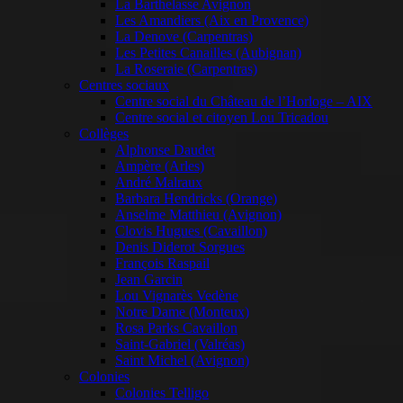
La Barthelasse Avignon
Les Amandiers (Aix en Provence)
La Denove (Carpentras)
Les Petites Canailles (Aubignan)
La Roseraie (Carpentras)
Centres sociaux
Centre social du Château de l’Horloge – AIX
Centre social et citoyen Lou Tricadou
Collèges
Alphonse Daudet
Ampère (Arles)
André Malraux
Barbara Hendricks (Orange)
Anselme Matthieu (Avignon)
Clovis Hugues (Cavaillon)
Denis Diderot Sorgues
François Raspail
Jean Garcin
Lou Vignarès Vedène
Notre Dame (Monteux)
Rosa Parks Cavaillon
Saint-Gabriel (Valréas)
Saint Michel (Avignon)
Colonies
Colonies Telligo