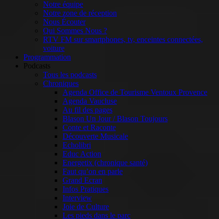
Notre équipe
Notre zone de réception
Nous Écouter
Qui Sommes Nous ?
RTV FM sur smartphones, tv, enceintes connectées,
voiture
Programmation
Podcasts
Tous les podcasts
Chroniques
Agenda Office de Tourisme Ventoux Provence
Agenda Vaucluse
Au fil des pages
Blason Un Jour / Blason Toujours
Conte et Raconte
Découverte Musicale
Echolibri
Educ Action
Energetix (chronique santé)
Faut qu’on en parle
Grand Ecran
Infos Pratiques
Interview
Joie de Culture
Les pieds dans le parc