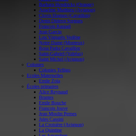
Barbara Hendricks (Orange)
Anselme Matthieu (Avignon)
Clovis Hugues (Cavaillon)
Denis Diderot Sorgues
François Raspail
Jean Garcin
Lou Vignarès Vedène
Notre Dame (Monteux)
Rosa Parks Cavaillon
Saint-Gabriel (Valréas)
Saint Michel (Avignon)
Colonies
Colonies Telligo
Ecoles Maternelles
Emile Zola
Écoles primaires
Alice Reynaud
Brantes
Emile Bouche
François Jouve
Jean Moulin Pernes
Jules Cassini
La Croisière (Avignon)
La Quintine
Les Amandiers