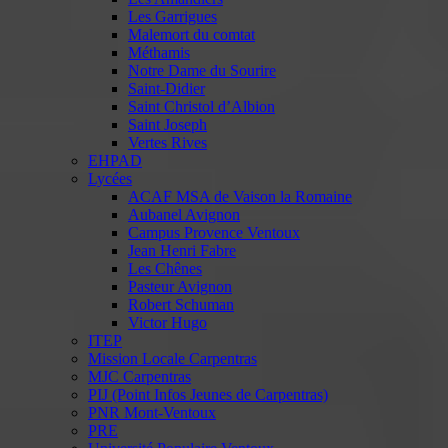
Les Garrigues
Malemort du comtat
Méthamis
Notre Dame du Sourire
Saint-Didier
Saint Christol d’Albion
Saint Joseph
Vertes Rives
EHPAD
Lycées
ACAF MSA de Vaison la Romaine
Aubanel Avignon
Campus Provence Ventoux
Jean Henri Fabre
Les Chênes
Pasteur Avignon
Robert Schuman
Victor Hugo
ITEP
Mission Locale Carpentras
MJC Carpentras
PIJ (Point Infos Jeunes de Carpentras)
PNR Mont-Ventoux
PRE