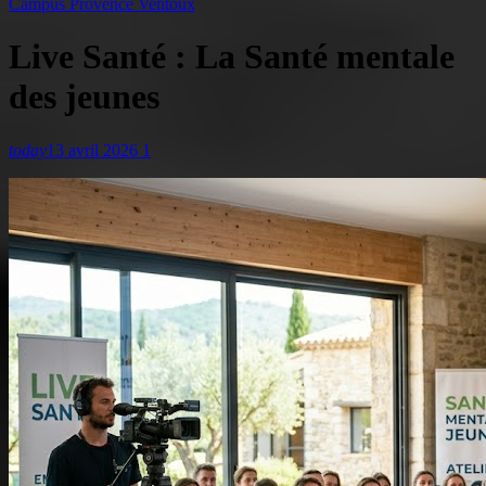
Campus Provence Ventoux
Live Santé : La Santé mentale
des jeunes
today
13 avril 2026
1