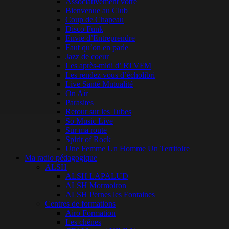
Associativement vôtre
Bienvenue au Club
Coup de Chapeau
Disco Funk
Envie d’Entreprendre
Faut qu’on en parle
Jazz de coeur
Les après-midi d’ RTVFM
Les rendez vous d’écholibri
Live Santé Mutualité
On Air
Parasites
Retour sur les Tubes
So Music Live
Sur ma route
Spirit of Rock
Une Femme Un Homme Un Territoire
Ma radio pédagogique
ALSH
ALSH LAPALUD
ALSH Mormoiron
ALSH Pernes les Fontaines
Centres de formations
Airo Formation
Les chênes