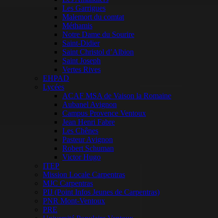
Les Garrigues
Malemort du comtat
Méthamis
Notre Dame du Sourire
Saint-Didier
Saint Christol d’Albion
Saint Joseph
Vertes Rives
EHPAD
Lycées
ACAF MSA de Vaison la Romaine
Aubanel Avignon
Campus Provence Ventoux
Jean Henri Fabre
Les Chênes
Pasteur Avignon
Robert Schuman
Victor Hugo
ITEP
Mission Locale Carpentras
MJC Carpentras
PIJ (Point Infos Jeunes de Carpentras)
PNR Mont-Ventoux
PRE