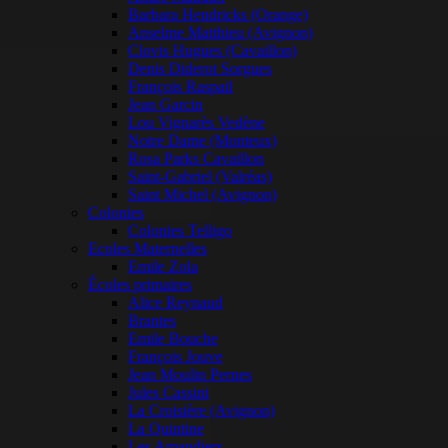
Barbara Hendricks (Orange)
Anselme Matthieu (Avignon)
Clovis Hugues (Cavaillon)
Denis Diderot Sorgues
François Raspail
Jean Garcin
Lou Vignarès Vedène
Notre Dame (Monteux)
Rosa Parks Cavaillon
Saint-Gabriel (Valréas)
Saint Michel (Avignon)
Colonies
Colonies Telligo
Ecoles Maternelles
Emile Zola
Écoles primaires
Alice Reynaud
Brantes
Emile Bouche
François Jouve
Jean Moulin Pernes
Jules Cassini
La Croisière (Avignon)
La Quintine
Les Amandiers