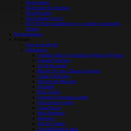
Notre équipe
Notre zone de réception
Nous Écouter
Qui Sommes Nous ?
RTV FM sur smartphones, tv, enceintes connectées,
voiture
Programmation
Podcasts
Tous les podcasts
Chroniques
Agenda Office de Tourisme Ventoux Provence
Agenda Vaucluse
Au fil des pages
Blason Un Jour / Blason Toujours
Conte et Raconte
Découverte Musicale
Echolibri
Educ Action
Energetix (chronique santé)
Faut qu’on en parle
Grand Ecran
Infos Pratiques
Interview
Joie de Culture
Les pieds dans le parc