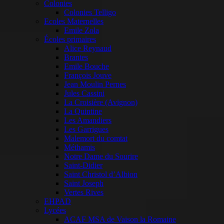
Colonies
Colonies Telligo
Ecoles Maternelles
Emile Zola
Écoles primaires
Alice Reynaud
Brantes
Emile Bouche
François Jouve
Jean Moulin Pernes
Jules Cassini
La Croisière (Avignon)
La Quintine
Les Amandiers
Les Garrigues
Malemort du comtat
Méthamis
Notre Dame du Sourire
Saint-Didier
Saint Christol d’Albion
Saint Joseph
Vertes Rives
EHPAD
Lycées
ACAF MSA de Vaison la Romaine