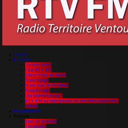
Accueil
La Radio
Ateliers Radio
Chat RTV FM
Direct Video du studio
Notre équipe
Notre zone de réception
Nous Écouter
Qui Sommes Nous ?
RTV FM sur smartphones, tv, enceintes connectées,
voiture
Programmation
Podcasts
Tous les podcasts
Chroniques