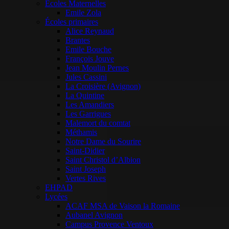
Ecoles Maternelles
Emile Zola
Écoles primaires
Alice Reynaud
Brantes
Emile Bouche
François Jouve
Jean Moulin Pernes
Jules Cassini
La Croisière (Avignon)
La Quintine
Les Amandiers
Les Garrigues
Malemort du comtat
Méthamis
Notre Dame du Sourire
Saint-Didier
Saint Christol d’Albion
Saint Joseph
Vertes Rives
EHPAD
Lycées
ACAF MSA de Vaison la Romaine
Aubanel Avignon
Campus Provence Ventoux