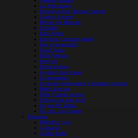
Agenda Vaucluse
Au fil des pages
Blason Un Jour / Blason Toujours
Conte et Raconte
Découverte Musicale
Echolibri
Educ Action
Energetix (chronique santé)
Faut qu’on en parle
Grand Ecran
Infos Pratiques
Interview
Joie de Culture
Les pieds dans le parc
Les racontottes
Les rendez vous emploi et formation du mois
Météo Vaucluse
Offre d’emploi du jour
Thé ou Café avec René
Un jour Un village
Un Lieu Une Histoire
Émissions
100% Pop Love
Actus d’oc
As Ben Parlat