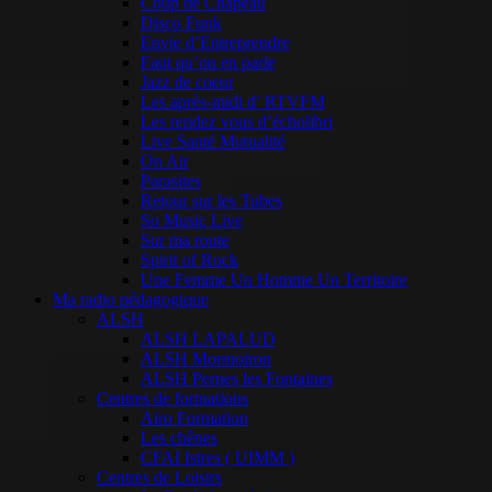
Coup de Chapeau
Disco Funk
Envie d’Entreprendre
Faut qu’on en parle
Jazz de coeur
Les après-midi d’ RTVFM
Les rendez vous d’écholibri
Live Santé Mutualité
On Air
Parasites
Retour sur les Tubes
So Music Live
Sur ma route
Spirit of Rock
Une Femme Un Homme Un Territoire
Ma radio pédagogique
ALSH
ALSH LAPALUD
ALSH Mormoiron
ALSH Pernes les Fontaines
Centres de formations
Airo Formation
Les chênes
CFAI Istres ( UIMM )
Centres de Loisirs