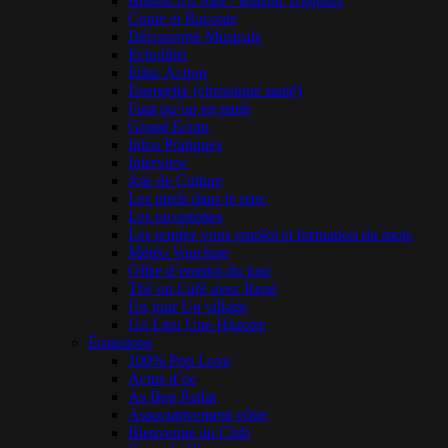
Blason Un Jour / Blason Toujours
Conte et Raconte
Découverte Musicale
Echolibri
Educ Action
Energetix (chronique santé)
Faut qu’on en parle
Grand Ecran
Infos Pratiques
Interview
Joie de Culture
Les pieds dans le parc
Les racontottes
Les rendez vous emploi et formation du mois
Météo Vaucluse
Offre d’emploi du jour
Thé ou Café avec René
Un jour Un village
Un Lieu Une Histoire
Émissions
100% Pop Love
Actus d’oc
As Ben Parlat
Associativement vôtre
Bienvenue au Club