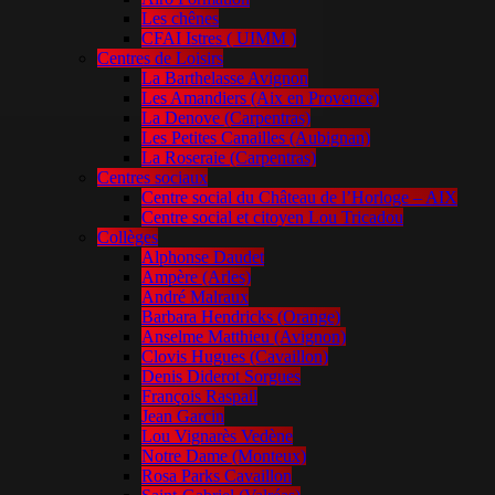
Les chênes
CFAI Istres ( UIMM )
Centres de Loisirs
La Barthelasse Avignon
Les Amandiers (Aix en Provence)
La Denove (Carpentras)
Les Petites Canailles (Aubignan)
La Roseraie (Carpentras)
Centres sociaux
Centre social du Château de l’Horloge – AIX
Centre social et citoyen Lou Tricadou
Collèges
Alphonse Daudet
Ampère (Arles)
André Malraux
Barbara Hendricks (Orange)
Anselme Matthieu (Avignon)
Clovis Hugues (Cavaillon)
Denis Diderot Sorgues
François Raspail
Jean Garcin
Lou Vignarès Vedène
Notre Dame (Monteux)
Rosa Parks Cavaillon