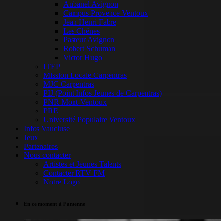
Aubanel Avignon
Campus Provence Ventoux
Jean Henri Fabre
Les Chênes
Pasteur Avignon
Robert Schuman
Victor Hugo
ITEP
Mission Locale Carpentras
MJC Carpentras
PIJ (Point Infos Jeunes de Carpentras)
PNR Mont-Ventoux
PRE
Université Populaire Ventoux
Infos Vaucluse
Jeux
Partenaires
Nous contacter
Artistes et Jeunes Talents
Contacter RTV FM
Notre Logo
En ce moment à l’antenne