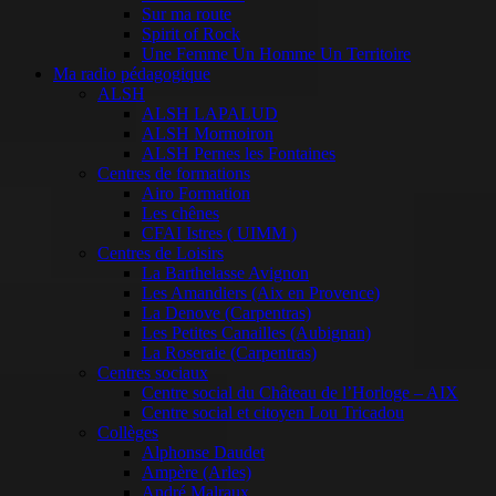
Sur ma route
Spirit of Rock
Une Femme Un Homme Un Territoire
Ma radio pédagogique
ALSH
ALSH LAPALUD
ALSH Mormoiron
ALSH Pernes les Fontaines
Centres de formations
Airo Formation
Les chênes
CFAI Istres ( UIMM )
Centres de Loisirs
La Barthelasse Avignon
Les Amandiers (Aix en Provence)
La Denove (Carpentras)
Les Petites Canailles (Aubignan)
La Roseraie (Carpentras)
Centres sociaux
Centre social du Château de l’Horloge – AIX
Centre social et citoyen Lou Tricadou
Collèges
Alphonse Daudet
Ampère (Arles)
André Malraux