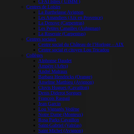
CFAI Istres ( UIMM )
Centres de Loisirs
La Barthelasse Avignon
Les Amandiers (Aix en Provence)
La Denove (Carpentras)
Les Petites Canailles (Aubignan)
La Roseraie (Carpentras)
Centres sociaux
Centre social du Château de l’Horloge – AIX
Centre social et citoyen Lou Tricadou
Collèges
Alphonse Daudet
Ampère (Arles)
André Malraux
Barbara Hendricks (Orange)
Anselme Matthieu (Avignon)
Clovis Hugues (Cavaillon)
Denis Diderot Sorgues
François Raspail
Jean Garcin
Lou Vignarès Vedène
Notre Dame (Monteux)
Rosa Parks Cavaillon
Saint-Gabriel (Valréas)
Saint Michel (Avignon)