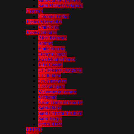
Saint-Gabriel (Valréas)
Saint Michel (Avignon)
Colonies
Colonies Telligo
Ecoles Maternelles
Emile Zola
Écoles primaires
Alice Reynaud
Brantes
Emile Bouche
François Jouve
Jean Moulin Pernes
Jules Cassini
La Croisière (Avignon)
La Quintine
Les Amandiers
Les Garrigues
Malemort du comtat
Méthamis
Notre Dame du Sourire
Saint-Didier
Saint Christol d’Albion
Saint Joseph
Vertes Rives
EHPAD