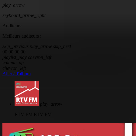
play_arrow
keyboard_arrow_right
Auditeurs:
Meilleurs auditeurs :
skip_previous
play_arrow
skip_next
00:00
00:00
playlist_play
chevron_left
volume_up
chevron_left
Aller à l'album
play_arrow
RTV FM
RTV FM