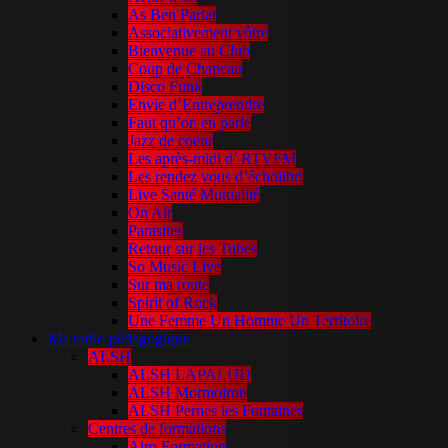
As Ben Parlat
Associativement vôtre
Bienvenue au Club
Coup de Chapeau
Disco Funk
Envie d’Entreprendre
Faut qu’on en parle
Jazz de coeur
Les après-midi d’ RTVFM
Les rendez vous d’écholibri
Live Santé Mutualité
On Air
Parasites
Retour sur les Tubes
So Music Live
Sur ma route
Spirit of Rock
Une Femme Un Homme Un Territoire
Ma radio pédagogique
ALSH
ALSH LAPALUD
ALSH Mormoiron
ALSH Pernes les Fontaines
Centres de formations
Airo Formation