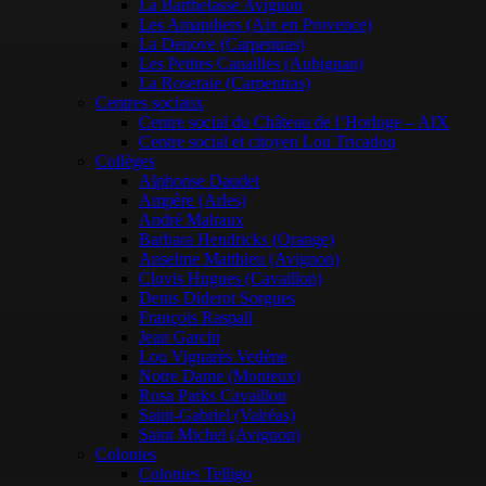
La Barthelasse Avignon
Les Amandiers (Aix en Provence)
La Denove (Carpentras)
Les Petites Canailles (Aubignan)
La Roseraie (Carpentras)
Centres sociaux
Centre social du Château de l’Horloge – AIX
Centre social et citoyen Lou Tricadou
Collèges
Alphonse Daudet
Ampère (Arles)
André Malraux
Barbara Hendricks (Orange)
Anselme Matthieu (Avignon)
Clovis Hugues (Cavaillon)
Denis Diderot Sorgues
François Raspail
Jean Garcin
Lou Vignarès Vedène
Notre Dame (Monteux)
Rosa Parks Cavaillon
Saint-Gabriel (Valréas)
Saint Michel (Avignon)
Colonies
Colonies Telligo