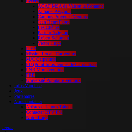
Lycées
ACAF MSA de Vaison la Romaine
Aubanel Avignon
Campus Provence Ventoux
Jean Henri Fabre
Les Chênes
Pasteur Avignon
Robert Schuman
Victor Hugo
ITEP
Mission Locale Carpentras
MJC Carpentras
PIJ (Point Infos Jeunes de Carpentras)
PNR Mont-Ventoux
PRE
Université Populaire Ventoux
Infos Vaucluse
Jeux
Partenaires
Nous contacter
Artistes et Jeunes Talents
Contacter RTV FM
Notre Logo
menu