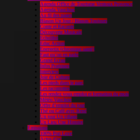
Agenda Office de Tourisme Ventoux Provence
Agenda Vaucluse
Au fil des pages
Blason Un Jour / Blason Toujours
Conte et Raconte
Découverte Musicale
Echolibri
Educ Action
Energetix (chronique santé)
Faut qu’on en parle
Grand Ecran
Infos Pratiques
Interview
Joie de Culture
Les pieds dans le parc
Les racontottes
Les rendez vous emploi et formation du mois
Météo Vaucluse
Offre d’emploi du jour
Thé ou Café avec René
Un jour Un village
Un Lieu Une Histoire
Émissions
100% Pop Love
Actus d’oc