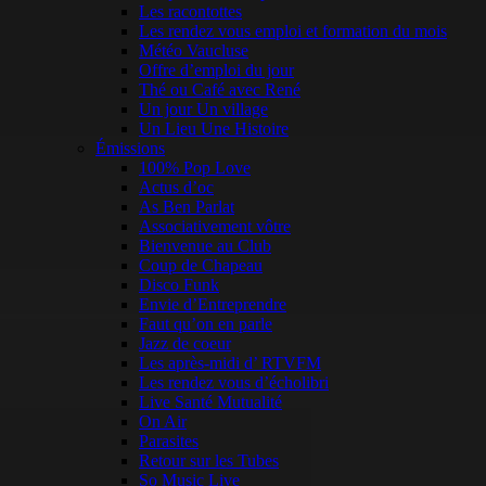
Les racontottes
Les rendez vous emploi et formation du mois
Météo Vaucluse
Offre d’emploi du jour
Thé ou Café avec René
Un jour Un village
Un Lieu Une Histoire
Émissions
100% Pop Love
Actus d’oc
As Ben Parlat
Associativement vôtre
Bienvenue au Club
Coup de Chapeau
Disco Funk
Envie d’Entreprendre
Faut qu’on en parle
Jazz de coeur
Les après-midi d’ RTVFM
Les rendez vous d’écholibri
Live Santé Mutualité
On Air
Parasites
Retour sur les Tubes
So Music Live