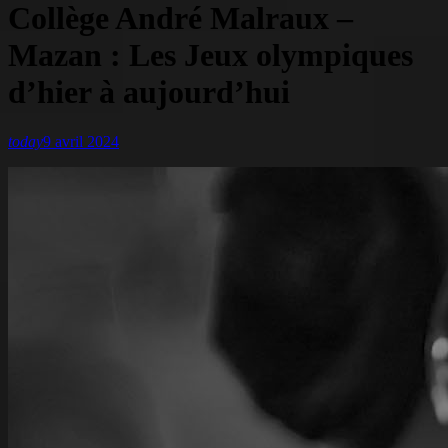
Collège André Malraux –
Mazan : Les Jeux olympiques
d’hier à aujourd’hui
today
9 avril 2024