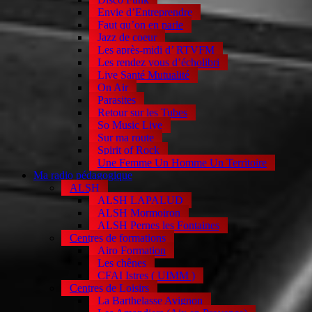
Envie d’Entreprendre
Faut qu’on en parle
Jazz de coeur
Les après-midi d’ RTVFM
Les rendez vous d’écholibri
Live Santé Mutualité
On Air
Parasites
Retour sur les Tubes
So Music Live
Sur ma route
Spirit of Rock
Une Femme Un Homme Un Territoire
Ma radio pédagogique
ALSH
ALSH LAPALUD
ALSH Mormoiron
ALSH Pernes les Fontaines
Centres de formations
Airo Formation
Les chênes
CFAI Istres ( UIMM )
Centres de Loisirs
La Barthelasse Avignon