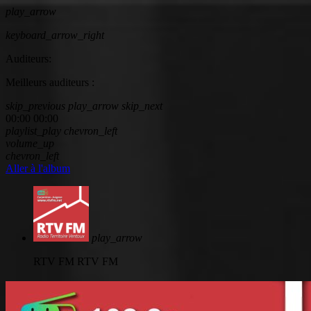
play_arrow
keyboard_arrow_right
Auditeurs:
Meilleurs auditeurs :
skip_previous
play_arrow
skip_next
00:00
00:00
playlist_play
chevron_left
volume_up
chevron_left
Aller à l'album
play_arrow
RTV FM
RTV FM