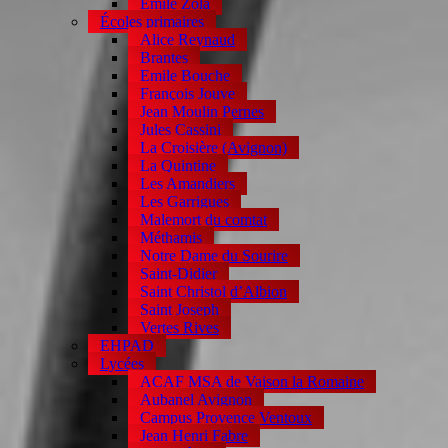
Emile Zola
Écoles primaires
Alice Reynaud
Brantes
Emile Bouche
François Jouve
Jean Moulin Pernes
Jules Cassini
La Croisière (Avignon)
La Quintine
Les Amandiers
Les Garrigues
Malemort du comtat
Méthamis
Notre Dame du Sourire
Saint-Didier
Saint Christol d’Albion
Saint Joseph
Vertes Rives
EHPAD
Lycées
ACAF MSA de Vaison la Romaine
Aubanel Avignon
Campus Provence Ventoux
Jean Henri Fabre