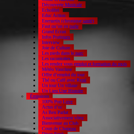
Découverte Musicale
Echolibri
Educ Action
Energetix (chronique santé)
Faut qu’on en parle
Grand Ecran
Infos Pratiques
Interview
Joie de Culture
Les pieds dans le parc
Les racontottes
Les rendez vous emploi et formation du mois
Météo Vaucluse
Offre d’emploi du jour
Thé ou Café avec René
Un jour Un village
Un Lieu Une Histoire
Émissions
100% Pop Love
Actus d’oc
As Ben Parlat
Associativement vôtre
Bienvenue au Club
Coup de Chapeau
Disco Funk