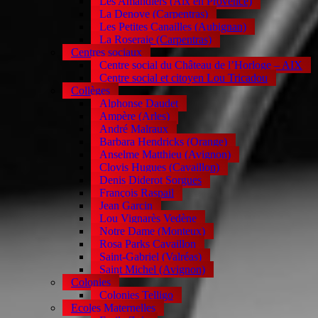
Les Amandiers (Aix en Provence)
La Denove (Carpentras)
Les Petites Canailles (Aubignan)
La Roseraie (Carpentras)
Centres sociaux
Centre social du Château de l’Horloge – AIX
Centre social et citoyen Lou Tricadou
Collèges
Alphonse Daudet
Ampère (Arles)
André Malraux
Barbara Hendricks (Orange)
Anselme Matthieu (Avignon)
Clovis Hugues (Cavaillon)
Denis Diderot Sorgues
François Raspail
Jean Garcin
Lou Vignarès Vedène
Notre Dame (Monteux)
Rosa Parks Cavaillon
Saint-Gabriel (Valréas)
Saint Michel (Avignon)
Colonies
Colonies Telligo
Ecoles Maternelles