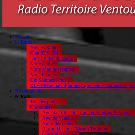
Accueil
La Radio
Ateliers Radio
Chat RTV FM
Direct Video du studio
Notre équipe
Notre zone de réception
Nous Écouter
Qui Sommes Nous ?
RTV FM sur smartphones, tv, enceintes connectées, vo
Programmation
Podcasts
Tous les podcasts
Chroniques
Agenda Office de Tourisme Ventoux Provence
Agenda Vaucluse
Au fil des pages
Blason Un Jour / Blason Toujours
Conte et Raconte