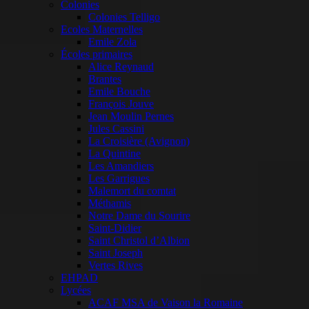
Colonies
Colonies Telligo
Ecoles Maternelles
Emile Zola
Écoles primaires
Alice Reynaud
Brantes
Emile Bouche
François Jouve
Jean Moulin Pernes
Jules Cassini
La Croisière (Avignon)
La Quintine
Les Amandiers
Les Garrigues
Malemort du comtat
Méthamis
Notre Dame du Sourire
Saint-Didier
Saint Christol d’Albion
Saint Joseph
Vertes Rives
EHPAD
Lycées
ACAF MSA de Vaison la Romaine