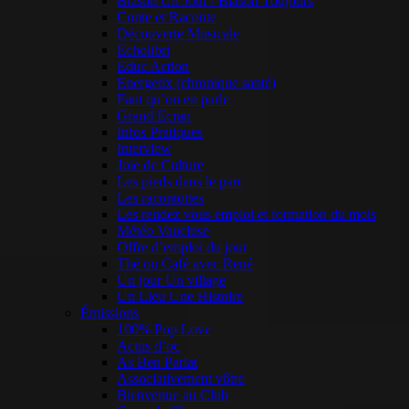
Blason Un Jour / Blason Toujours
Conte et Raconte
Découverte Musicale
Echolibri
Educ Action
Energetix (chronique santé)
Faut qu’on en parle
Grand Ecran
Infos Pratiques
Interview
Joie de Culture
Les pieds dans le parc
Les racontottes
Les rendez vous emploi et formation du mois
Météo Vaucluse
Offre d’emploi du jour
Thé ou Café avec René
Un jour Un village
Un Lieu Une Histoire
Émissions
100% Pop Love
Actus d’oc
As Ben Parlat
Associativement vôtre
Bienvenue au Club