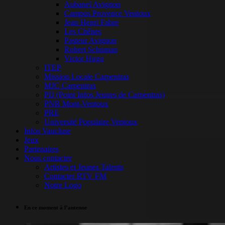
Aubanel Avignon
Campus Provence Ventoux
Jean Henri Fabre
Les Chênes
Pasteur Avignon
Robert Schuman
Victor Hugo
ITEP
Mission Locale Carpentras
MJC Carpentras
PIJ (Point Infos Jeunes de Carpentras)
PNR Mont-Ventoux
PRE
Université Populaire Ventoux
Infos Vaucluse
Jeux
Partenaires
Nous contacter
Artistes et Jeunes Talents
Contacter RTV FM
Notre Logo
En ce moment à l’antenne