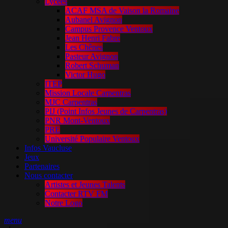
Lycées
ACAF MSA de Vaison la Romaine
Aubanel Avignon
Campus Provence Ventoux
Jean Henri Fabre
Les Chênes
Pasteur Avignon
Robert Schuman
Victor Hugo
ITEP
Mission Locale Carpentras
MJC Carpentras
PIJ (Point Infos Jeunes de Carpentras)
PNR Mont-Ventoux
PRE
Université Populaire Ventoux
Infos Vaucluse
Jeux
Partenaires
Nous contacter
Artistes et Jeunes Talents
Contacter RTV FM
Notre Logo
menu