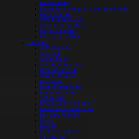
Les racontottes
Les rendez vous emploi et formation du mois
Météo Vaucluse
Offre d’emploi du jour
Thé ou Café avec René
Un jour Un village
Un Lieu Une Histoire
Émissions
100% Pop Love
Actus d’oc
As Ben Parlat
Associativement vôtre
Bienvenue au Club
Coup de Chapeau
Disco Funk
Envie d’Entreprendre
Faut qu’on en parle
Jazz de coeur
Les après-midi d’ RTVFM
Les rendez vous d’écholibri
Live Santé Mutualité
On Air
Parasites
Retour sur les Tubes
So Music Live