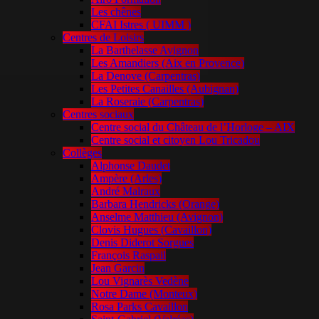
Les chênes
CFAI Istres ( UIMM )
Centres de Loisirs
La Barthelasse Avignon
Les Amandiers (Aix en Provence)
La Denove (Carpentras)
Les Petites Canailles (Aubignan)
La Roseraie (Carpentras)
Centres sociaux
Centre social du Château de l’Horloge – AIX
Centre social et citoyen Lou Tricadou
Collèges
Alphonse Daudet
Ampère (Arles)
André Malraux
Barbara Hendricks (Orange)
Anselme Matthieu (Avignon)
Clovis Hugues (Cavaillon)
Denis Diderot Sorgues
François Raspail
Jean Garcin
Lou Vignarès Vedène
Notre Dame (Monteux)
Rosa Parks Cavaillon