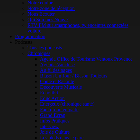
Notre équipe
Notre zone de réception
Nous Écouter
Qui Sommes Nous ?
RTV FM sur smartphones, tv, enceintes connectées,
voiture
Programmation
Podcasts
Tous les podcasts
Chroniques
Agenda Office de Tourisme Ventoux Provence
Agenda Vaucluse
Au fil des pages
Blason Un Jour / Blason Toujours
Conte et Raconte
Découverte Musicale
Echolibri
Educ Action
Energetix (chronique santé)
Faut qu’on en parle
Grand Ecran
Infos Pratiques
Interview
Joie de Culture
Les pieds dans le parc