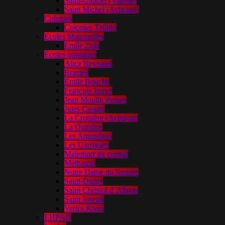
Saint-Gabriel (Valréas)
Saint Michel (Avignon)
Colonies
Colonies Telligo
Ecoles Maternelles
Emile Zola
Écoles primaires
Alice Reynaud
Brantes
Emile Bouche
François Jouve
Jean Moulin Pernes
Jules Cassini
La Croisière (Avignon)
La Quintine
Les Amandiers
Les Garrigues
Malemort du comtat
Méthamis
Notre Dame du Sourire
Saint-Didier
Saint Christol d’Albion
Saint Joseph
Vertes Rives
EHPAD