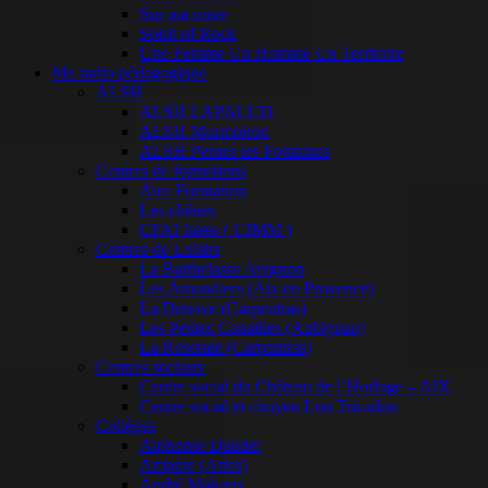
Sur ma route
Spirit of Rock
Une Femme Un Homme Un Territoire
Ma radio pédagogique
ALSH
ALSH LAPALUD
ALSH Mormoiron
ALSH Pernes les Fontaines
Centres de formations
Airo Formation
Les chênes
CFAI Istres ( UIMM )
Centres de Loisirs
La Barthelasse Avignon
Les Amandiers (Aix en Provence)
La Denove (Carpentras)
Les Petites Canailles (Aubignan)
La Roseraie (Carpentras)
Centres sociaux
Centre social du Château de l’Horloge – AIX
Centre social et citoyen Lou Tricadou
Collèges
Alphonse Daudet
Ampère (Arles)
André Malraux