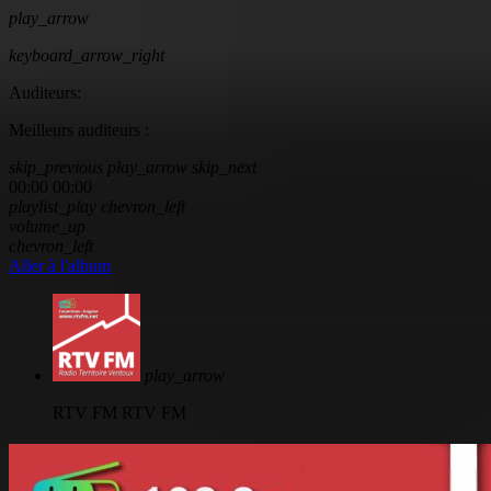
play_arrow
keyboard_arrow_right
Auditeurs:
Meilleurs auditeurs :
skip_previous
play_arrow
skip_next
00:00
00:00
playlist_play
chevron_left
volume_up
chevron_left
Aller à l'album
play_arrow
RTV FM
RTV FM