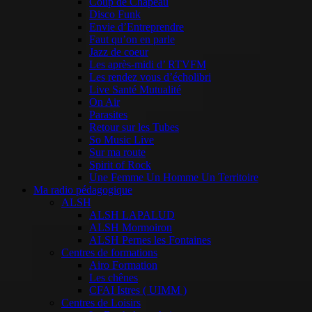
Coup de Chapeau
Disco Funk
Envie d’Entreprendre
Faut qu’on en parle
Jazz de coeur
Les après-midi d’ RTVFM
Les rendez vous d’écholibri
Live Santé Mutualité
On Air
Parasites
Retour sur les Tubes
So Music Live
Sur ma route
Spirit of Rock
Une Femme Un Homme Un Territoire
Ma radio pédagogique
ALSH
ALSH LAPALUD
ALSH Mormoiron
ALSH Pernes les Fontaines
Centres de formations
Airo Formation
Les chênes
CFAI Istres ( UIMM )
Centres de Loisirs