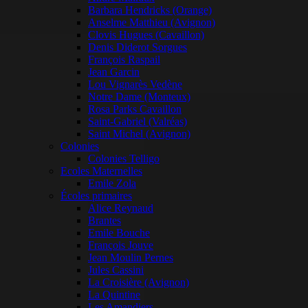
Barbara Hendricks (Orange)
Anselme Matthieu (Avignon)
Clovis Hugues (Cavaillon)
Denis Diderot Sorgues
François Raspail
Jean Garcin
Lou Vignarès Vedène
Notre Dame (Monteux)
Rosa Parks Cavaillon
Saint-Gabriel (Valréas)
Saint Michel (Avignon)
Colonies
Colonies Telligo
Ecoles Maternelles
Emile Zola
Écoles primaires
Alice Reynaud
Brantes
Emile Bouche
François Jouve
Jean Moulin Pernes
Jules Cassini
La Croisière (Avignon)
La Quintine
Les Amandiers