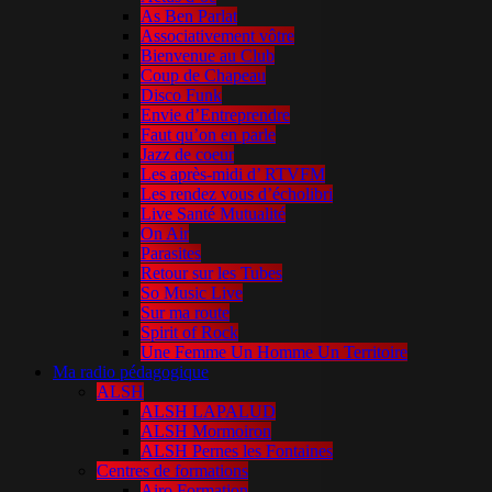
As Ben Parlat
Associativement vôtre
Bienvenue au Club
Coup de Chapeau
Disco Funk
Envie d’Entreprendre
Faut qu’on en parle
Jazz de coeur
Les après-midi d’ RTVFM
Les rendez vous d’écholibri
Live Santé Mutualité
On Air
Parasites
Retour sur les Tubes
So Music Live
Sur ma route
Spirit of Rock
Une Femme Un Homme Un Territoire
Ma radio pédagogique
ALSH
ALSH LAPALUD
ALSH Mormoiron
ALSH Pernes les Fontaines
Centres de formations
Airo Formation