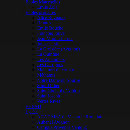
Ecoles Maternelles
Emile Zola
Écoles primaires
Alice Reynaud
Brantes
Emile Bouche
François Jouve
Jean Moulin Pernes
Jules Cassini
La Croisière (Avignon)
La Quintine
Les Amandiers
Les Garrigues
Malemort du comtat
Méthamis
Notre Dame du Sourire
Saint-Didier
Saint Christol d’Albion
Saint Joseph
Vertes Rives
EHPAD
Lycées
ACAF MSA de Vaison la Romaine
Aubanel Avignon
Campus Provence Ventoux