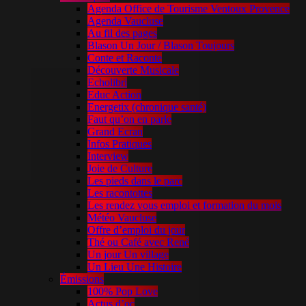
Agenda Office de Tourisme Ventoux Provence
Agenda Vaucluse
Au fil des pages
Blason Un Jour / Blason Toujours
Conte et Raconte
Découverte Musicale
Echolibri
Educ Action
Energetix (chronique santé)
Faut qu’on en parle
Grand Ecran
Infos Pratiques
Interview
Joie de Culture
Les pieds dans le parc
Les racontottes
Les rendez vous emploi et formation du mois
Météo Vaucluse
Offre d’emploi du jour
Thé ou Café avec René
Un jour Un village
Un Lieu Une Histoire
Émissions
100% Pop Love
Actus d’oc