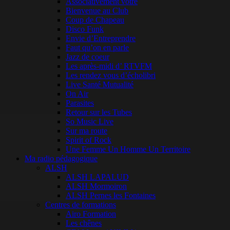
Associativement vôtre
Bienvenue au Club
Coup de Chapeau
Disco Funk
Envie d’Entreprendre
Faut qu’on en parle
Jazz de coeur
Les après-midi d’ RTVFM
Les rendez vous d’écholibri
Live Santé Mutualité
On Air
Parasites
Retour sur les Tubes
So Music Live
Sur ma route
Spirit of Rock
Une Femme Un Homme Un Territoire
Ma radio pédagogique
ALSH
ALSH LAPALUD
ALSH Mormoiron
ALSH Pernes les Fontaines
Centres de formations
Airo Formation
Les chênes