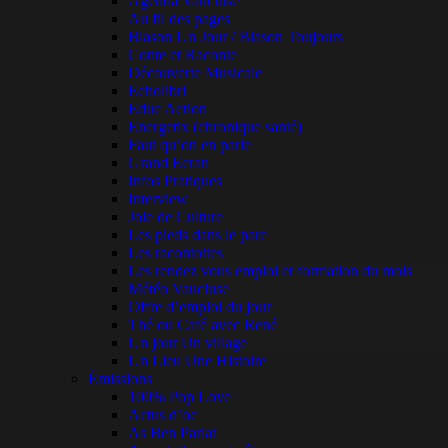
Agenda Vaucluse
Au fil des pages
Blason Un Jour / Blason Toujours
Conte et Raconte
Découverte Musicale
Echolibri
Educ Action
Energetix (chronique santé)
Faut qu’on en parle
Grand Ecran
Infos Pratiques
Interview
Joie de Culture
Les pieds dans le parc
Les racontottes
Les rendez vous emploi et formation du mois
Météo Vaucluse
Offre d’emploi du jour
Thé ou Café avec René
Un jour Un village
Un Lieu Une Histoire
Émissions
100% Pop Love
Actus d’oc
As Ben Parlat