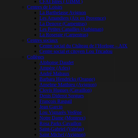
CFAI Istres ( UIMM )
Centres de Loisirs
La Barthelasse Avignon
Les Amandiers (Aix en Provence)
La Denove (Carpentras)
Les Petites Canailles (Aubignan)
La Roseraie (Carpentras)
Centres sociaux
Centre social du Château de l’Horloge – AIX
Centre social et citoyen Lou Tricadou
Collèges
Alphonse Daudet
Ampère (Arles)
André Malraux
Barbara Hendricks (Orange)
Anselme Matthieu (Avignon)
Clovis Hugues (Cavaillon)
Denis Diderot Sorgues
François Raspail
Jean Garcin
Lou Vignarès Vedène
Notre Dame (Monteux)
Rosa Parks Cavaillon
Saint-Gabriel (Valréas)
Saint Michel (Avignon)