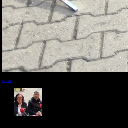
share
close
email
play_arrow
Mme MARIOTTI – Pôle sécurité routière de la préfecture de