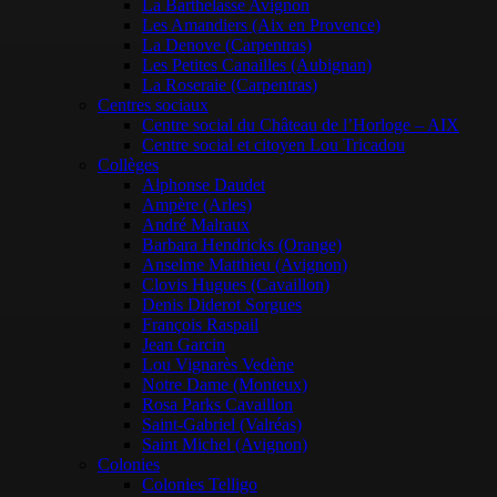
La Barthelasse Avignon
Les Amandiers (Aix en Provence)
La Denove (Carpentras)
Les Petites Canailles (Aubignan)
La Roseraie (Carpentras)
Centres sociaux
Centre social du Château de l’Horloge – AIX
Centre social et citoyen Lou Tricadou
Collèges
Alphonse Daudet
Ampère (Arles)
André Malraux
Barbara Hendricks (Orange)
Anselme Matthieu (Avignon)
Clovis Hugues (Cavaillon)
Denis Diderot Sorgues
François Raspail
Jean Garcin
Lou Vignarès Vedène
Notre Dame (Monteux)
Rosa Parks Cavaillon
Saint-Gabriel (Valréas)
Saint Michel (Avignon)
Colonies
Colonies Telligo