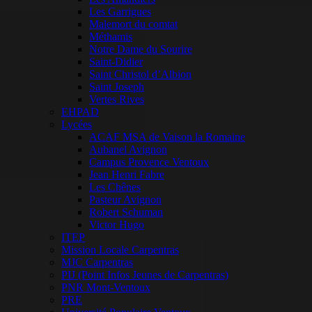
Les Garrigues
Malemort du comtat
Méthamis
Notre Dame du Sourire
Saint-Didier
Saint Christol d’Albion
Saint Joseph
Vertes Rives
EHPAD
Lycées
ACAF MSA de Vaison la Romaine
Aubanel Avignon
Campus Provence Ventoux
Jean Henri Fabre
Les Chênes
Pasteur Avignon
Robert Schuman
Victor Hugo
ITEP
Mission Locale Carpentras
MJC Carpentras
PIJ (Point Infos Jeunes de Carpentras)
PNR Mont-Ventoux
PRE