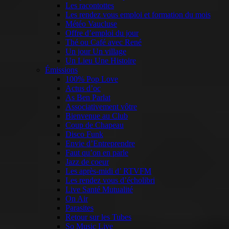
Les racontottes
Les rendez vous emploi et formation du mois
Météo Vaucluse
Offre d’emploi du jour
Thé ou Café avec René
Un jour Un village
Un Lieu Une Histoire
Émissions
100% Pop Love
Actus d’oc
As Ben Parlat
Associativement vôtre
Bienvenue au Club
Coup de Chapeau
Disco Funk
Envie d’Entreprendre
Faut qu’on en parle
Jazz de coeur
Les après-midi d’ RTVFM
Les rendez vous d’écholibri
Live Santé Mutualité
On Air
Parasites
Retour sur les Tubes
So Music Live