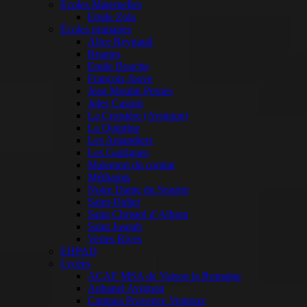
Ecoles Maternelles
Emile Zola
Écoles primaires
Alice Reynaud
Brantes
Emile Bouche
François Jouve
Jean Moulin Pernes
Jules Cassini
La Croisière (Avignon)
La Quintine
Les Amandiers
Les Garrigues
Malemort du comtat
Méthamis
Notre Dame du Sourire
Saint-Didier
Saint Christol d’Albion
Saint Joseph
Vertes Rives
EHPAD
Lycées
ACAF MSA de Vaison la Romaine
Aubanel Avignon
Campus Provence Ventoux