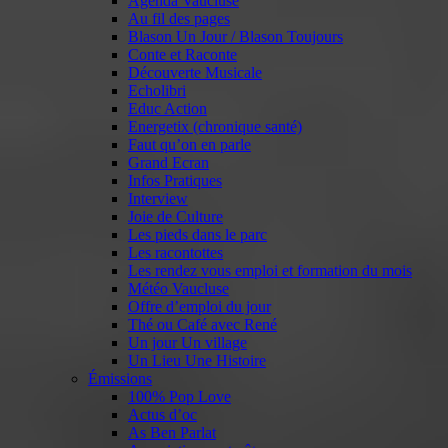
Agenda Vaucluse
Au fil des pages
Blason Un Jour / Blason Toujours
Conte et Raconte
Découverte Musicale
Echolibri
Educ Action
Energetix (chronique santé)
Faut qu’on en parle
Grand Ecran
Infos Pratiques
Interview
Joie de Culture
Les pieds dans le parc
Les racontottes
Les rendez vous emploi et formation du mois
Météo Vaucluse
Offre d’emploi du jour
Thé ou Café avec René
Un jour Un village
Un Lieu Une Histoire
Émissions
100% Pop Love
Actus d’oc
As Ben Parlat