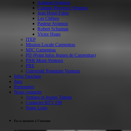
Aubanel Avignon
Campus Provence Ventoux
Jean Henri Fabre
Les Chênes
Pasteur Avignon
Robert Schuman
Victor Hugo
ITEP
Mission Locale Carpentras
MJC Carpentras
PIJ (Point Infos Jeunes de Carpentras)
PNR Mont-Ventoux
PRE
Université Populaire Ventoux
Infos Vaucluse
Jeux
Partenaires
Nous contacter
Artistes et Jeunes Talents
Contacter RTV FM
Notre Logo
En ce moment à l’antenne