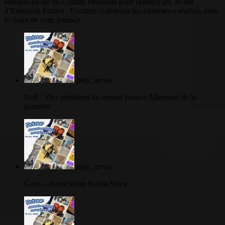
Mission locale du Comtat Venaissin pour célébrer les 30 ans
d’Eurodesk France . Ecoutez ci-dessous les interviews réalisés dans
le cadre de cette journée.
play_arrow
Rolf : Vice président du comité Franco Allemand de la
jeunesse
play_arrow
Gaya – Association Bokra Sawa