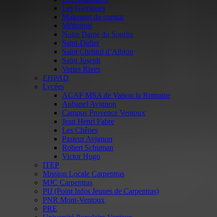
Les Garrigues
Malemort du comtat
Méthamis
Notre Dame du Sourire
Saint-Didier
Saint Christol d’Albion
Saint Joseph
Vertes Rives
EHPAD
Lycées
ACAF MSA de Vaison la Romaine
Aubanel Avignon
Campus Provence Ventoux
Jean Henri Fabre
Les Chênes
Pasteur Avignon
Robert Schuman
Victor Hugo
ITEP
Mission Locale Carpentras
MJC Carpentras
PIJ (Point Infos Jeunes de Carpentras)
PNR Mont-Ventoux
PRE