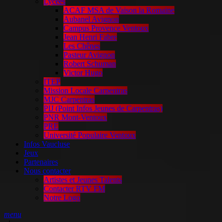
Lycées
ACAF MSA de Vaison la Romaine
Aubanel Avignon
Campus Provence Ventoux
Jean Henri Fabre
Les Chênes
Pasteur Avignon
Robert Schuman
Victor Hugo
ITEP
Mission Locale Carpentras
MJC Carpentras
PIJ (Point Infos Jeunes de Carpentras)
PNR Mont-Ventoux
PRE
Université Populaire Ventoux
Infos Vaucluse
Jeux
Partenaires
Nous contacter
Artistes et Jeunes Talents
Contacter RTV FM
Notre Logo
menu