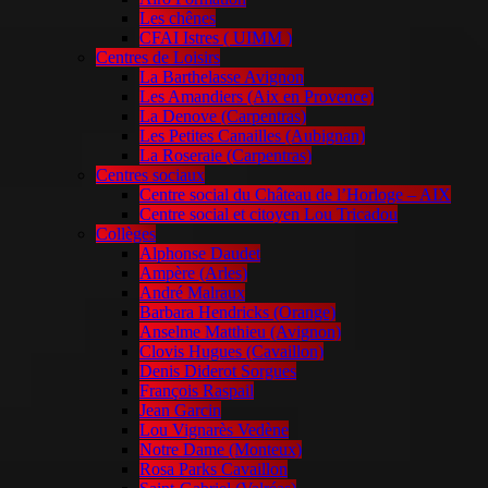
Les chênes
CFAI Istres ( UIMM )
Centres de Loisirs
La Barthelasse Avignon
Les Amandiers (Aix en Provence)
La Denove (Carpentras)
Les Petites Canailles (Aubignan)
La Roseraie (Carpentras)
Centres sociaux
Centre social du Château de l’Horloge – AIX
Centre social et citoyen Lou Tricadou
Collèges
Alphonse Daudet
Ampère (Arles)
André Malraux
Barbara Hendricks (Orange)
Anselme Matthieu (Avignon)
Clovis Hugues (Cavaillon)
Denis Diderot Sorgues
François Raspail
Jean Garcin
Lou Vignarès Vedène
Notre Dame (Monteux)
Rosa Parks Cavaillon