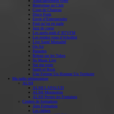
Associativement vôtre
Bienvenue au Club
Coup de Chapeau
Disco Funk
Envie d’Entreprendre
Faut qu’on en parle
Jazz de coeur
Les après-midi d’ RTVFM
Les rendez vous d’écholibri
Live Santé Mutualité
On Air
Parasites
Retour sur les Tubes
So Music Live
Sur ma route
Spirit of Rock
Une Femme Un Homme Un Territoire
Ma radio pédagogique
ALSH
ALSH LAPALUD
ALSH Mormoiron
ALSH Pernes les Fontaines
Centres de formations
Airo Formation
Les chênes