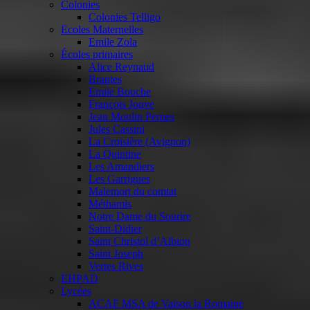
Colonies
Colonies Telligo
Ecoles Maternelles
Emile Zola
Écoles primaires
Alice Reynaud
Brantes
Emile Bouche
François Jouve
Jean Moulin Pernes
Jules Cassini
La Croisière (Avignon)
La Quintine
Les Amandiers
Les Garrigues
Malemort du comtat
Méthamis
Notre Dame du Sourire
Saint-Didier
Saint Christol d’Albion
Saint Joseph
Vertes Rives
EHPAD
Lycées
ACAF MSA de Vaison la Romaine