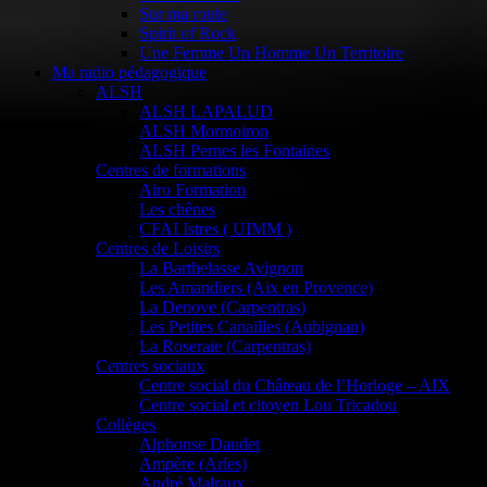
Sur ma route
Spirit of Rock
Une Femme Un Homme Un Territoire
Ma radio pédagogique
ALSH
ALSH LAPALUD
ALSH Mormoiron
ALSH Pernes les Fontaines
Centres de formations
Airo Formation
Les chênes
CFAI Istres ( UIMM )
Centres de Loisirs
La Barthelasse Avignon
Les Amandiers (Aix en Provence)
La Denove (Carpentras)
Les Petites Canailles (Aubignan)
La Roseraie (Carpentras)
Centres sociaux
Centre social du Château de l’Horloge – AIX
Centre social et citoyen Lou Tricadou
Collèges
Alphonse Daudet
Ampère (Arles)
André Malraux