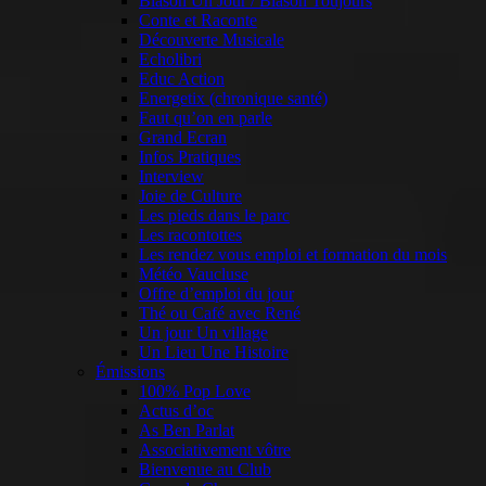
Blason Un Jour / Blason Toujours
Conte et Raconte
Découverte Musicale
Echolibri
Educ Action
Energetix (chronique santé)
Faut qu’on en parle
Grand Ecran
Infos Pratiques
Interview
Joie de Culture
Les pieds dans le parc
Les racontottes
Les rendez vous emploi et formation du mois
Météo Vaucluse
Offre d’emploi du jour
Thé ou Café avec René
Un jour Un village
Un Lieu Une Histoire
Émissions
100% Pop Love
Actus d’oc
As Ben Parlat
Associativement vôtre
Bienvenue au Club