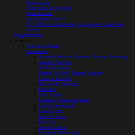
Notre équipe
Notre zone de réception
Nous Écouter
Qui Sommes Nous ?
RTV FM sur smartphones, tv, enceintes connectées,
voiture
Programmation
Podcasts
Tous les podcasts
Chroniques
Agenda Office de Tourisme Ventoux Provence
Agenda Vaucluse
Au fil des pages
Blason Un Jour / Blason Toujours
Conte et Raconte
Découverte Musicale
Echolibri
Educ Action
Energetix (chronique santé)
Faut qu’on en parle
Grand Ecran
Infos Pratiques
Interview
Joie de Culture
Les pieds dans le parc