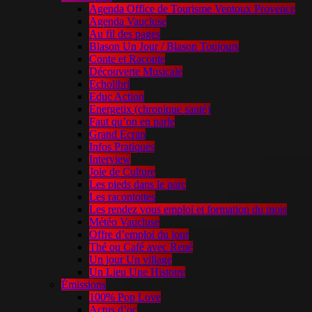
Agenda Office de Tourisme Ventoux Provence
Agenda Vaucluse
Au fil des pages
Blason Un Jour / Blason Toujours
Conte et Raconte
Découverte Musicale
Echolibri
Educ Action
Energetix (chronique santé)
Faut qu’on en parle
Grand Ecran
Infos Pratiques
Interview
Joie de Culture
Les pieds dans le parc
Les racontottes
Les rendez vous emploi et formation du mois
Météo Vaucluse
Offre d’emploi du jour
Thé ou Café avec René
Un jour Un village
Un Lieu Une Histoire
Émissions
100% Pop Love
Actus d’oc