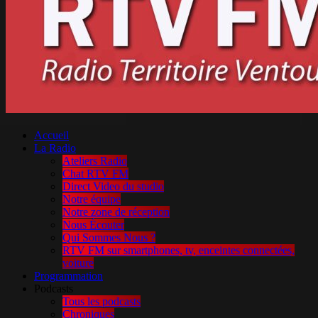
Accueil
La Radio
Ateliers Radio
Chat RTV FM
Direct Video du studio
Notre équipe
Notre zone de réception
Nous Écouter
Qui Sommes Nous ?
RTV FM sur smartphones, tv, enceintes connectées,
voiture
Programmation
Podcasts
Tous les podcasts
Chroniques