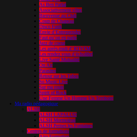
As Ben Parlat
Associativement vôtre
Bienvenue au Club
Coup de Chapeau
Disco Funk
Envie d’Entreprendre
Faut qu’on en parle
Jazz de coeur
Les après-midi d’ RTVFM
Les rendez vous d’écholibri
Live Santé Mutualité
On Air
Parasites
Retour sur les Tubes
So Music Live
Sur ma route
Spirit of Rock
Une Femme Un Homme Un Territoire
Ma radio pédagogique
ALSH
ALSH LAPALUD
ALSH Mormoiron
ALSH Pernes les Fontaines
Centres de formations
Airo Formation