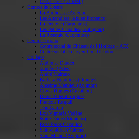
CFAI Istres ( UIMM )
Centres de Loisirs
La Barthelasse Avignon
Les Amandiers (Aix en Provence)
La Denove (Carpentras)
Les Petites Canailles (Aubignan)
La Roseraie (Carpentras)
Centres sociaux
Centre social du Château de l’Horloge – AIX
Centre social et citoyen Lou Tricadou
Collèges
Alphonse Daudet
Ampère (Arles)
André Malraux
Barbara Hendricks (Orange)
Anselme Matthieu (Avignon)
Clovis Hugues (Cavaillon)
Denis Diderot Sorgues
François Raspail
Jean Garcin
Lou Vignarès Vedène
Notre Dame (Monteux)
Rosa Parks Cavaillon
Saint-Gabriel (Valréas)
Saint Michel (Avignon)