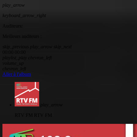
play_arrow
keyboard_arrow_right
Auditeurs:
Meilleurs auditeurs :
skip_previous
play_arrow
skip_next
00:00
00:00
playlist_play
chevron_left
volume_up
chevron_left
Aller à l'album
play_arrow
RTV FM
RTV FM