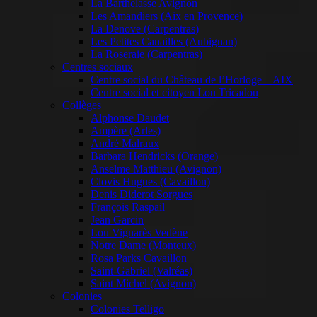
La Barthelasse Avignon
Les Amandiers (Aix en Provence)
La Denove (Carpentras)
Les Petites Canailles (Aubignan)
La Roseraie (Carpentras)
Centres sociaux
Centre social du Château de l’Horloge – AIX
Centre social et citoyen Lou Tricadou
Collèges
Alphonse Daudet
Ampère (Arles)
André Malraux
Barbara Hendricks (Orange)
Anselme Matthieu (Avignon)
Clovis Hugues (Cavaillon)
Denis Diderot Sorgues
François Raspail
Jean Garcin
Lou Vignarès Vedène
Notre Dame (Monteux)
Rosa Parks Cavaillon
Saint-Gabriel (Valréas)
Saint Michel (Avignon)
Colonies
Colonies Telligo