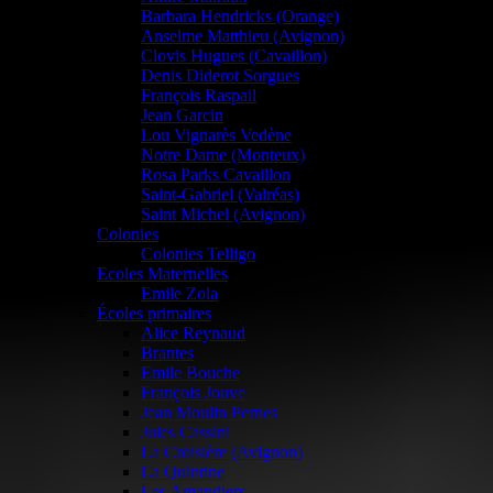
Barbara Hendricks (Orange)
Anselme Matthieu (Avignon)
Clovis Hugues (Cavaillon)
Denis Diderot Sorgues
François Raspail
Jean Garcin
Lou Vignarès Vedène
Notre Dame (Monteux)
Rosa Parks Cavaillon
Saint-Gabriel (Valréas)
Saint Michel (Avignon)
Colonies
Colonies Telligo
Ecoles Maternelles
Emile Zola
Écoles primaires
Alice Reynaud
Brantes
Emile Bouche
François Jouve
Jean Moulin Pernes
Jules Cassini
La Croisière (Avignon)
La Quintine
Les Amandiers