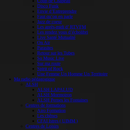
Coup de Chapeau
Disco Funk
Envie d’Entreprendre
Faut qu’on en parle
Jazz de coeur
Les après-midi d’ RTVFM
Les rendez vous d’écholibri
Live Santé Mutualité
On Air
Parasites
Retour sur les Tubes
So Music Live
Sur ma route
Spirit of Rock
Une Femme Un Homme Un Territoire
Ma radio pédagogique
ALSH
ALSH LAPALUD
ALSH Mormoiron
ALSH Pernes les Fontaines
Centres de formations
Airo Formation
Les chênes
CFAI Istres ( UIMM )
Centres de Loisirs