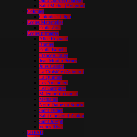
Saint-Gabriel (Valréas)
Saint Michel (Avignon)
Colonies
Colonies Telligo
Ecoles Maternelles
Emile Zola
Écoles primaires
Alice Reynaud
Brantes
Emile Bouche
François Jouve
Jean Moulin Pernes
Jules Cassini
La Croisière (Avignon)
La Quintine
Les Amandiers
Les Garrigues
Malemort du comtat
Méthamis
Notre Dame du Sourire
Saint-Didier
Saint Christol d’Albion
Saint Joseph
Vertes Rives
EHPAD