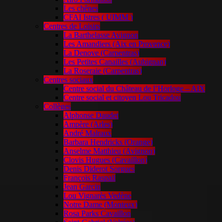
Les chênes
CFAI Istres ( UIMM )
Centres de Loisirs
La Barthelasse Avignon
Les Amandiers (Aix en Provence)
La Denove (Carpentras)
Les Petites Canailles (Aubignan)
La Roseraie (Carpentras)
Centres sociaux
Centre social du Château de l’Horloge – AIX
Centre social et citoyen Lou Tricadou
Collèges
Alphonse Daudet
Ampère (Arles)
André Malraux
Barbara Hendricks (Orange)
Anselme Matthieu (Avignon)
Clovis Hugues (Cavaillon)
Denis Diderot Sorgues
François Raspail
Jean Garcin
Lou Vignarès Vedène
Notre Dame (Monteux)
Rosa Parks Cavaillon