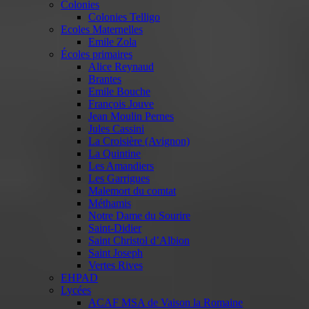
Colonies
Colonies Telligo
Ecoles Maternelles
Emile Zola
Écoles primaires
Alice Reynaud
Brantes
Emile Bouche
François Jouve
Jean Moulin Pernes
Jules Cassini
La Croisière (Avignon)
La Quintine
Les Amandiers
Les Garrigues
Malemort du comtat
Méthamis
Notre Dame du Sourire
Saint-Didier
Saint Christol d’Albion
Saint Joseph
Vertes Rives
EHPAD
Lycées
ACAF MSA de Vaison la Romaine