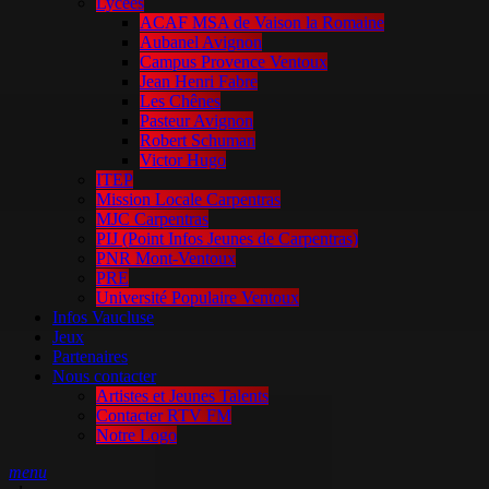
Lycées
ACAF MSA de Vaison la Romaine
Aubanel Avignon
Campus Provence Ventoux
Jean Henri Fabre
Les Chênes
Pasteur Avignon
Robert Schuman
Victor Hugo
ITEP
Mission Locale Carpentras
MJC Carpentras
PIJ (Point Infos Jeunes de Carpentras)
PNR Mont-Ventoux
PRE
Université Populaire Ventoux
Infos Vaucluse
Jeux
Partenaires
Nous contacter
Artistes et Jeunes Talents
Contacter RTV FM
Notre Logo
menu