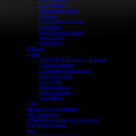
Les Garrigues
Malemort du comtat
Méthamis
Notre Dame du Sourire
Saint-Didier
Saint Christol d’Albion
Saint Joseph
Vertes Rives
EHPAD
Lycées
ACAF MSA de Vaison la Romaine
Aubanel Avignon
Campus Provence Ventoux
Jean Henri Fabre
Les Chênes
Pasteur Avignon
Robert Schuman
Victor Hugo
ITEP
Mission Locale Carpentras
MJC Carpentras
PIJ (Point Infos Jeunes de Carpentras)
PNR Mont-Ventoux
PRE