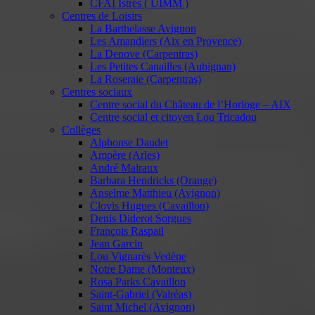
CFAI Istres ( UIMM )
Centres de Loisirs
La Barthelasse Avignon
Les Amandiers (Aix en Provence)
La Denove (Carpentras)
Les Petites Canailles (Aubignan)
La Roseraie (Carpentras)
Centres sociaux
Centre social du Château de l’Horloge – AIX
Centre social et citoyen Lou Tricadou
Collèges
Alphonse Daudet
Ampère (Arles)
André Malraux
Barbara Hendricks (Orange)
Anselme Matthieu (Avignon)
Clovis Hugues (Cavaillon)
Denis Diderot Sorgues
François Raspail
Jean Garcin
Lou Vignarès Vedène
Notre Dame (Monteux)
Rosa Parks Cavaillon
Saint-Gabriel (Valréas)
Saint Michel (Avignon)