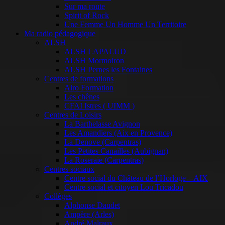
Sur ma route
Spirit of Rock
Une Femme Un Homme Un Territoire
Ma radio pédagogique
ALSH
ALSH LAPALUD
ALSH Mormoiron
ALSH Pernes les Fontaines
Centres de formations
Airo Formation
Les chênes
CFAI Istres ( UIMM )
Centres de Loisirs
La Barthelasse Avignon
Les Amandiers (Aix en Provence)
La Denove (Carpentras)
Les Petites Canailles (Aubignan)
La Roseraie (Carpentras)
Centres sociaux
Centre social du Château de l’Horloge – AIX
Centre social et citoyen Lou Tricadou
Collèges
Alphonse Daudet
Ampère (Arles)
André Malraux