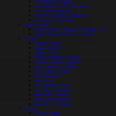
La Barthelasse Avignon
Les Amandiers (Aix en Provence)
La Denove (Carpentras)
Les Petites Canailles (Aubignan)
La Roseraie (Carpentras)
Centres sociaux
Centre social du Château de l’Horloge – AIX
Centre social et citoyen Lou Tricadou
Collèges
Alphonse Daudet
Ampère (Arles)
André Malraux
Barbara Hendricks (Orange)
Anselme Matthieu (Avignon)
Clovis Hugues (Cavaillon)
Denis Diderot Sorgues
François Raspail
Jean Garcin
Lou Vignarès Vedène
Notre Dame (Monteux)
Rosa Parks Cavaillon
Saint-Gabriel (Valréas)
Saint Michel (Avignon)
Colonies
Colonies Telligo