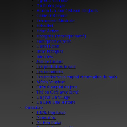
Agenda Vaucluse
Au fil des pages
Blason Un Jour / Blason Toujours
Conte et Raconte
Découverte Musicale
Echolibri
Educ Action
Energetix (chronique santé)
Faut qu’on en parle
Grand Ecran
Infos Pratiques
Interview
Joie de Culture
Les pieds dans le parc
Les racontottes
Les rendez vous emploi et formation du mois
Météo Vaucluse
Offre d’emploi du jour
Thé ou Café avec René
Un jour Un village
Un Lieu Une Histoire
Émissions
100% Pop Love
Actus d’oc
As Ben Parlat