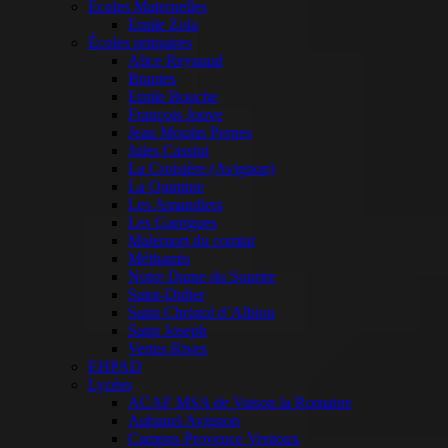
Ecoles Maternelles
Emile Zola
Écoles primaires
Alice Reynaud
Brantes
Emile Bouche
François Jouve
Jean Moulin Pernes
Jules Cassini
La Croisière (Avignon)
La Quintine
Les Amandiers
Les Garrigues
Malemort du comtat
Méthamis
Notre Dame du Sourire
Saint-Didier
Saint Christol d’Albion
Saint Joseph
Vertes Rives
EHPAD
Lycées
ACAF MSA de Vaison la Romaine
Aubanel Avignon
Campus Provence Ventoux