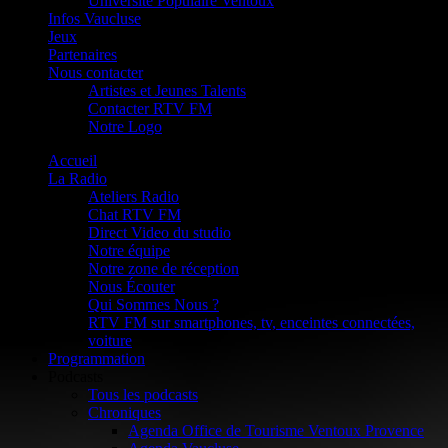
Université Populaire Ventoux
Infos Vaucluse
Jeux
Partenaires
Nous contacter
Artistes et Jeunes Talents
Contacter RTV FM
Notre Logo
Accueil
La Radio
Ateliers Radio
Chat RTV FM
Direct Video du studio
Notre équipe
Notre zone de réception
Nous Écouter
Qui Sommes Nous ?
RTV FM sur smartphones, tv, enceintes connectées,
voiture
Programmation
Podcasts
Tous les podcasts
Chroniques
Agenda Office de Tourisme Ventoux Provence