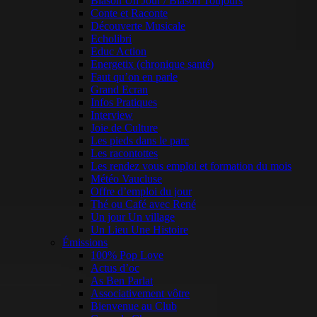
Blason Un Jour / Blason Toujours
Conte et Raconte
Découverte Musicale
Echolibri
Educ Action
Energetix (chronique santé)
Faut qu’on en parle
Grand Ecran
Infos Pratiques
Interview
Joie de Culture
Les pieds dans le parc
Les racontottes
Les rendez vous emploi et formation du mois
Météo Vaucluse
Offre d’emploi du jour
Thé ou Café avec René
Un jour Un village
Un Lieu Une Histoire
Émissions
100% Pop Love
Actus d’oc
As Ben Parlat
Associativement vôtre
Bienvenue au Club