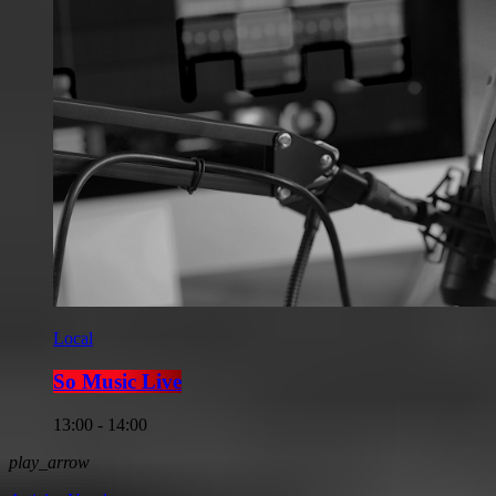
Local
So Music Live
13:00 - 14:00
play_arrow