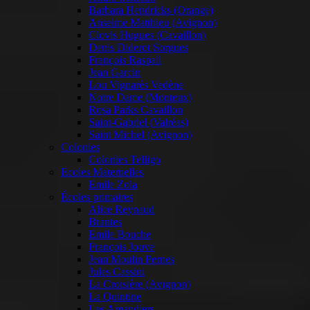
Barbara Hendricks (Orange)
Anselme Matthieu (Avignon)
Clovis Hugues (Cavaillon)
Denis Diderot Sorgues
François Raspail
Jean Garcin
Lou Vignarès Vedène
Notre Dame (Monteux)
Rosa Parks Cavaillon
Saint-Gabriel (Valréas)
Saint Michel (Avignon)
Colonies
Colonies Telligo
Ecoles Maternelles
Emile Zola
Écoles primaires
Alice Reynaud
Brantes
Emile Bouche
François Jouve
Jean Moulin Pernes
Jules Cassini
La Croisière (Avignon)
La Quintine
Les Amandiers