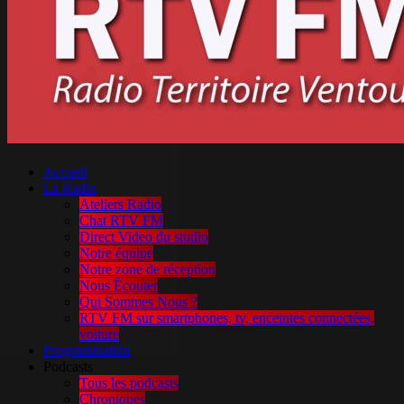
Accueil
La Radio
Ateliers Radio
Chat RTV FM
Direct Video du studio
Notre équipe
Notre zone de réception
Nous Écouter
Qui Sommes Nous ?
RTV FM sur smartphones, tv, enceintes connectées,
voiture
Programmation
Podcasts
Tous les podcasts
Chroniques