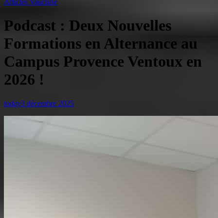
Articles Vaucluse
Podcast : Deux Nouvelles
Formations en Alternance au
Campus Provence Ventoux en
2026 !
today
3 décembre 2025