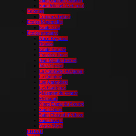
Saint-Gabriel (Valréas)
Saint Michel (Avignon)
Colonies
Colonies Telligo
Ecoles Maternelles
Emile Zola
Écoles primaires
Alice Reynaud
Brantes
Emile Bouche
François Jouve
Jean Moulin Pernes
Jules Cassini
La Croisière (Avignon)
La Quintine
Les Amandiers
Les Garrigues
Malemort du comtat
Méthamis
Notre Dame du Sourire
Saint-Didier
Saint Christol d’Albion
Saint Joseph
Vertes Rives
EHPAD