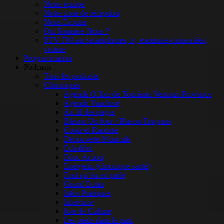
Notre équipe
Notre zone de réception
Nous Écouter
Qui Sommes Nous ?
RTV FM sur smartphones, tv, enceintes connectées,
voiture
Programmation
Podcasts
Tous les podcasts
Chroniques
Agenda Office de Tourisme Ventoux Provence
Agenda Vaucluse
Au fil des pages
Blason Un Jour / Blason Toujours
Conte et Raconte
Découverte Musicale
Echolibri
Educ Action
Energetix (chronique santé)
Faut qu’on en parle
Grand Ecran
Infos Pratiques
Interview
Joie de Culture
Les pieds dans le parc