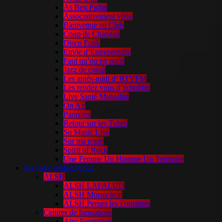
As Ben Parlat
Associativement vôtre
Bienvenue au Club
Coup de Chapeau
Disco Funk
Envie d’Entreprendre
Faut qu’on en parle
Jazz de coeur
Les après-midi d’ RTVFM
Les rendez vous d’écholibri
Live Santé Mutualité
On Air
Parasites
Retour sur les Tubes
So Music Live
Sur ma route
Spirit of Rock
Une Femme Un Homme Un Territoire
Ma radio pédagogique
ALSH
ALSH LAPALUD
ALSH Mormoiron
ALSH Pernes les Fontaines
Centres de formations
Airo Formation