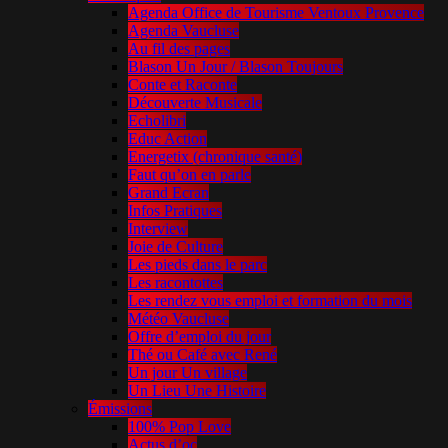
Agenda Office de Tourisme Ventoux Provence
Agenda Vaucluse
Au fil des pages
Blason Un Jour / Blason Toujours
Conte et Raconte
Découverte Musicale
Echolibri
Educ Action
Energetix (chronique santé)
Faut qu’on en parle
Grand Ecran
Infos Pratiques
Interview
Joie de Culture
Les pieds dans le parc
Les racontottes
Les rendez vous emploi et formation du mois
Météo Vaucluse
Offre d’emploi du jour
Thé ou Café avec René
Un jour Un village
Un Lieu Une Histoire
Émissions
100% Pop Love
Actus d’oc