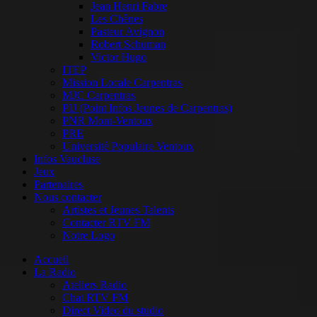
Jean Henri Fabre
Les Chênes
Pasteur Avignon
Robert Schuman
Victor Hugo
ITEP
Mission Locale Carpentras
MJC Carpentras
PIJ (Point Infos Jeunes de Carpentras)
PNR Mont-Ventoux
PRE
Université Populaire Ventoux
Infos Vaucluse
Jeux
Partenaires
Nous contacter
Artistes et Jeunes Talents
Contacter RTV FM
Notre Logo
Accueil
La Radio
Ateliers Radio
Chat RTV FM
Direct Video du studio