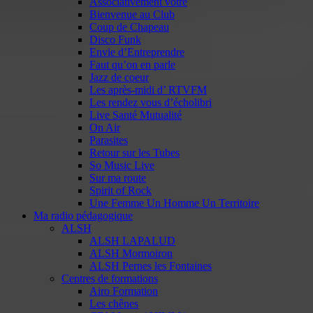
Associativement vôtre
Bienvenue au Club
Coup de Chapeau
Disco Funk
Envie d’Entreprendre
Faut qu’on en parle
Jazz de coeur
Les après-midi d’ RTVFM
Les rendez vous d’écholibri
Live Santé Mutualité
On Air
Parasites
Retour sur les Tubes
So Music Live
Sur ma route
Spirit of Rock
Une Femme Un Homme Un Territoire
Ma radio pédagogique
ALSH
ALSH LAPALUD
ALSH Mormoiron
ALSH Pernes les Fontaines
Centres de formations
Airo Formation
Les chênes