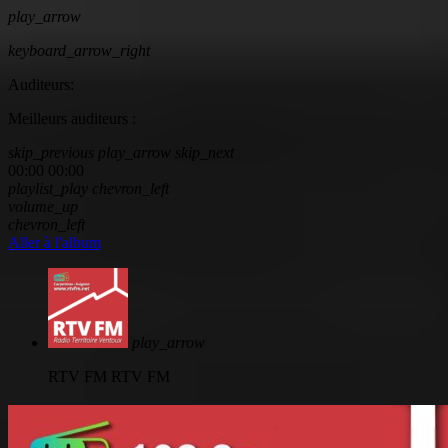
play_arrow
keyboard_arrow_right
Auditeurs:
Meilleurs auditeurs :
skip_previous
play_arrow
skip_next
00:00
00:00
playlist_play
chevron_left
volume_up
chevron_left
Aller à l'album
play_arrow
RTV FM
RTV FM