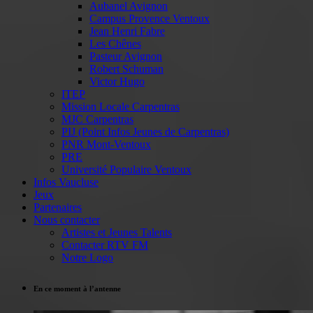
Aubanel Avignon
Campus Provence Ventoux
Jean Henri Fabre
Les Chênes
Pasteur Avignon
Robert Schuman
Victor Hugo
ITEP
Mission Locale Carpentras
MJC Carpentras
PIJ (Point Infos Jeunes de Carpentras)
PNR Mont-Ventoux
PRE
Université Populaire Ventoux
Infos Vaucluse
Jeux
Partenaires
Nous contacter
Artistes et Jeunes Talents
Contacter RTV FM
Notre Logo
En ce moment à l’antenne