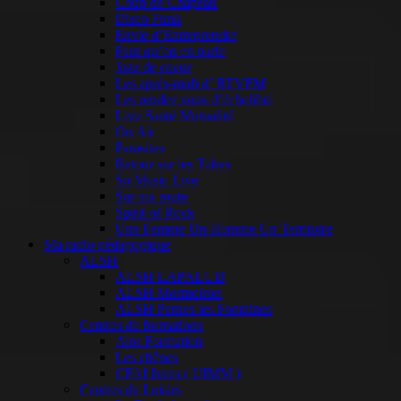
Coup de Chapeau
Disco Funk
Envie d’Entreprendre
Faut qu’on en parle
Jazz de coeur
Les après-midi d’ RTVFM
Les rendez vous d’écholibri
Live Santé Mutualité
On Air
Parasites
Retour sur les Tubes
So Music Live
Sur ma route
Spirit of Rock
Une Femme Un Homme Un Territoire
Ma radio pédagogique
ALSH
ALSH LAPALUD
ALSH Mormoiron
ALSH Pernes les Fontaines
Centres de formations
Airo Formation
Les chênes
CFAI Istres ( UIMM )
Centres de Loisirs