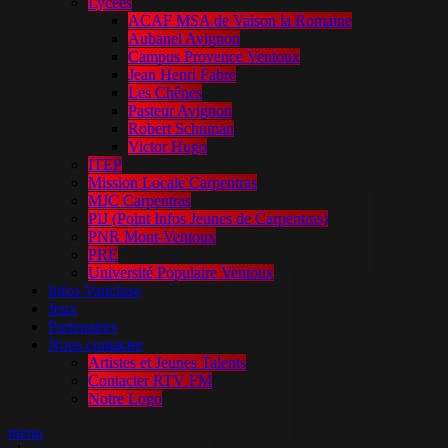
Lycées
ACAF MSA de Vaison la Romaine
Aubanel Avignon
Campus Provence Ventoux
Jean Henri Fabre
Les Chênes
Pasteur Avignon
Robert Schuman
Victor Hugo
ITEP
Mission Locale Carpentras
MJC Carpentras
PIJ (Point Infos Jeunes de Carpentras)
PNR Mont-Ventoux
PRE
Université Populaire Ventoux
Infos Vaucluse
Jeux
Partenaires
Nous contacter
Artistes et Jeunes Talents
Contacter RTV FM
Notre Logo
menu