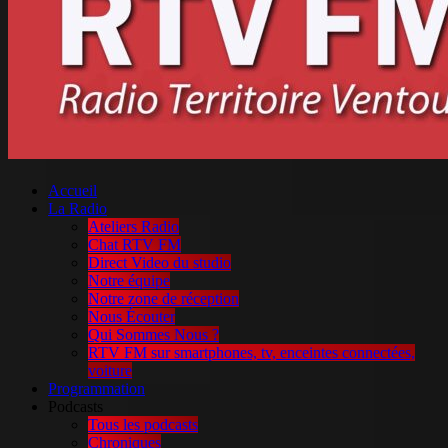
Accueil
La Radio
Ateliers Radio
Chat RTV FM
Direct Video du studio
Notre équipe
Notre zone de réception
Nous Écouter
Qui Sommes Nous ?
RTV FM sur smartphones, tv, enceintes connectées,
voiture
Programmation
Podcasts
Tous les podcasts
Chroniques