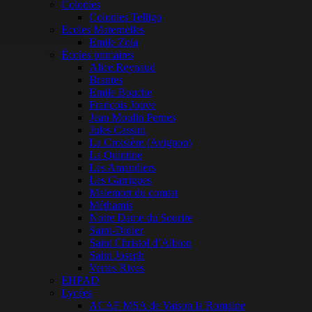
Colonies
Colonies Telligo
Ecoles Maternelles
Emile Zola
Écoles primaires
Alice Reynaud
Brantes
Emile Bouche
François Jouve
Jean Moulin Pernes
Jules Cassini
La Croisière (Avignon)
La Quintine
Les Amandiers
Les Garrigues
Malemort du comtat
Méthamis
Notre Dame du Sourire
Saint-Didier
Saint Christol d’Albion
Saint Joseph
Vertes Rives
EHPAD
Lycées
ACAF MSA de Vaison la Romaine