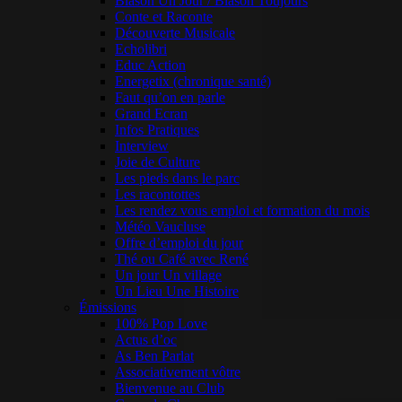
Blason Un Jour / Blason Toujours
Conte et Raconte
Découverte Musicale
Echolibri
Educ Action
Energetix (chronique santé)
Faut qu’on en parle
Grand Ecran
Infos Pratiques
Interview
Joie de Culture
Les pieds dans le parc
Les racontottes
Les rendez vous emploi et formation du mois
Météo Vaucluse
Offre d’emploi du jour
Thé ou Café avec René
Un jour Un village
Un Lieu Une Histoire
Émissions
100% Pop Love
Actus d’oc
As Ben Parlat
Associativement vôtre
Bienvenue au Club