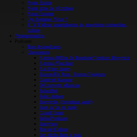
Notre équipe
Notre zone de réception
Nous Écouter
Qui Sommes Nous ?
RTV FM sur smartphones, tv, enceintes connectées,
voiture
Programmation
Podcasts
Tous les podcasts
Chroniques
Agenda Office de Tourisme Ventoux Provence
Agenda Vaucluse
Au fil des pages
Blason Un Jour / Blason Toujours
Conte et Raconte
Découverte Musicale
Echolibri
Educ Action
Energetix (chronique santé)
Faut qu’on en parle
Grand Ecran
Infos Pratiques
Interview
Joie de Culture
Les pieds dans le parc