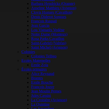
Barbara Hendricks (Orange)
Anselme Matthieu (Avignon)
Clovis Hugues (Cavaillon)
Denis Diderot Sorgues
François Raspail
Jean Garcin
Lou Vignarès Vedène
Notre Dame (Monteux)
Rosa Parks Cavaillon
Saint-Gabriel (Valréas)
Saint Michel (Avignon)
Colonies
Colonies Telligo
Ecoles Maternelles
Emile Zola
Écoles primaires
Alice Reynaud
Brantes
Emile Bouche
François Jouve
Jean Moulin Pernes
Jules Cassini
La Croisière (Avignon)
La Quintine
Les Amandiers