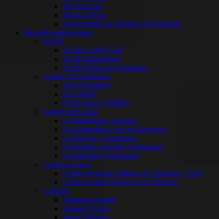
Sur ma route
Spirit of Rock
Une Femme Un Homme Un Territoire
Ma radio pédagogique
ALSH
ALSH LAPALUD
ALSH Mormoiron
ALSH Pernes les Fontaines
Centres de formations
Airo Formation
Les chênes
CFAI Istres ( UIMM )
Centres de Loisirs
La Barthelasse Avignon
Les Amandiers (Aix en Provence)
La Denove (Carpentras)
Les Petites Canailles (Aubignan)
La Roseraie (Carpentras)
Centres sociaux
Centre social du Château de l’Horloge – AIX
Centre social et citoyen Lou Tricadou
Collèges
Alphonse Daudet
Ampère (Arles)
André Malraux