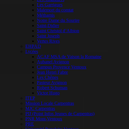
Les Garrigues
Malemort du comtat
Méthamis
Notre Dame du Sourire
Saint-Didier
Saint Christol d’Albion
Saint Joseph
Vertes Rives
EHPAD
Lycées
ACAF MSA de Vaison la Romaine
Aubanel Avignon
Campus Provence Ventoux
Jean Henri Fabre
Les Chênes
Pasteur Avignon
Robert Schuman
Victor Hugo
ITEP
Mission Locale Carpentras
MJC Carpentras
PIJ (Point Infos Jeunes de Carpentras)
PNR Mont-Ventoux
PRE