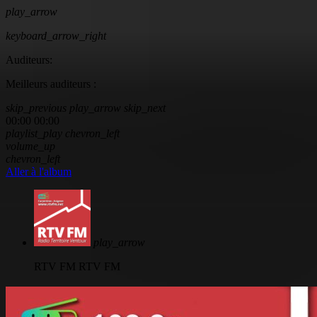
play_arrow
keyboard_arrow_right
Auditeurs:
Meilleurs auditeurs :
skip_previous
play_arrow
skip_next
00:00
00:00
playlist_play
chevron_left
volume_up
chevron_left
Aller à l'album
play_arrow
RTV FM
RTV FM