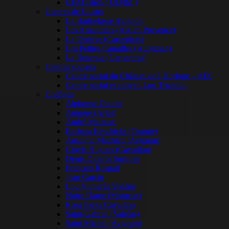
CFAI Istres ( UIMM )
Centres de Loisirs
La Barthelasse Avignon
Les Amandiers (Aix en Provence)
La Denove (Carpentras)
Les Petites Canailles (Aubignan)
La Roseraie (Carpentras)
Centres sociaux
Centre social du Château de l’Horloge – AIX
Centre social et citoyen Lou Tricadou
Collèges
Alphonse Daudet
Ampère (Arles)
André Malraux
Barbara Hendricks (Orange)
Anselme Matthieu (Avignon)
Clovis Hugues (Cavaillon)
Denis Diderot Sorgues
François Raspail
Jean Garcin
Lou Vignarès Vedène
Notre Dame (Monteux)
Rosa Parks Cavaillon
Saint-Gabriel (Valréas)
Saint Michel (Avignon)