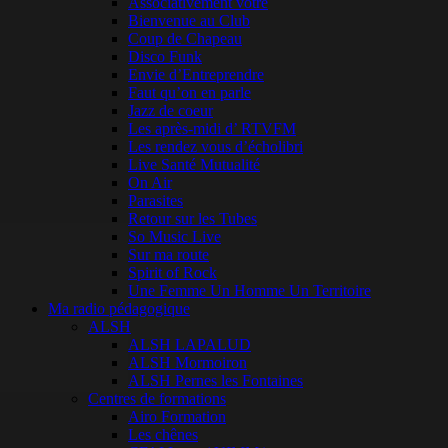
Associativement vôtre
Bienvenue au Club
Coup de Chapeau
Disco Funk
Envie d’Entreprendre
Faut qu’on en parle
Jazz de coeur
Les après-midi d’ RTVFM
Les rendez vous d’écholibri
Live Santé Mutualité
On Air
Parasites
Retour sur les Tubes
So Music Live
Sur ma route
Spirit of Rock
Une Femme Un Homme Un Territoire
Ma radio pédagogique
ALSH
ALSH LAPALUD
ALSH Mormoiron
ALSH Pernes les Fontaines
Centres de formations
Airo Formation
Les chênes