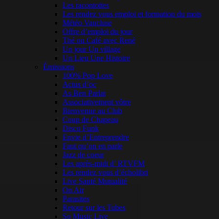
Les racontottes
Les rendez vous emploi et formation du mois
Météo Vaucluse
Offre d’emploi du jour
Thé ou Café avec René
Un jour Un village
Un Lieu Une Histoire
Émissions
100% Pop Love
Actus d’oc
As Ben Parlat
Associativement vôtre
Bienvenue au Club
Coup de Chapeau
Disco Funk
Envie d’Entreprendre
Faut qu’on en parle
Jazz de coeur
Les après-midi d’ RTVFM
Les rendez vous d’écholibri
Live Santé Mutualité
On Air
Parasites
Retour sur les Tubes
So Music Live