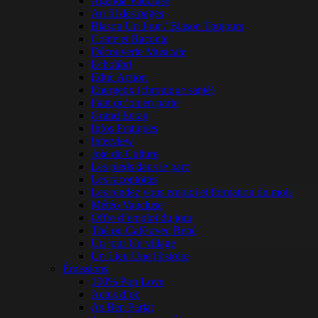
Agenda Vaucluse
Au fil des pages
Blason Un Jour / Blason Toujours
Conte et Raconte
Découverte Musicale
Echolibri
Educ Action
Energetix (chronique santé)
Faut qu’on en parle
Grand Ecran
Infos Pratiques
Interview
Joie de Culture
Les pieds dans le parc
Les racontottes
Les rendez vous emploi et formation du mois
Météo Vaucluse
Offre d’emploi du jour
Thé ou Café avec René
Un jour Un village
Un Lieu Une Histoire
Émissions
100% Pop Love
Actus d’oc
As Ben Parlat