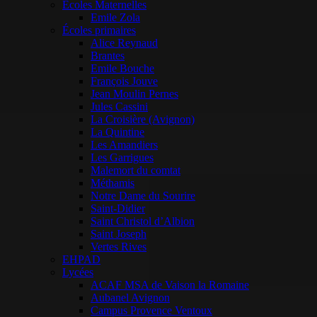
Ecoles Maternelles
Emile Zola
Écoles primaires
Alice Reynaud
Brantes
Emile Bouche
François Jouve
Jean Moulin Pernes
Jules Cassini
La Croisière (Avignon)
La Quintine
Les Amandiers
Les Garrigues
Malemort du comtat
Méthamis
Notre Dame du Sourire
Saint-Didier
Saint Christol d’Albion
Saint Joseph
Vertes Rives
EHPAD
Lycées
ACAF MSA de Vaison la Romaine
Aubanel Avignon
Campus Provence Ventoux