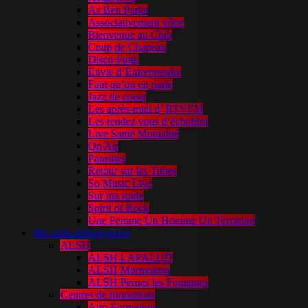
As Ben Parlat
Associativement vôtre
Bienvenue au Club
Coup de Chapeau
Disco Funk
Envie d’Entreprendre
Faut qu’on en parle
Jazz de coeur
Les après-midi d’ RTVFM
Les rendez vous d’écholibri
Live Santé Mutualité
On Air
Parasites
Retour sur les Tubes
So Music Live
Sur ma route
Spirit of Rock
Une Femme Un Homme Un Territoire
Ma radio pédagogique
ALSH
ALSH LAPALUD
ALSH Mormoiron
ALSH Pernes les Fontaines
Centres de formations
Airo Formation