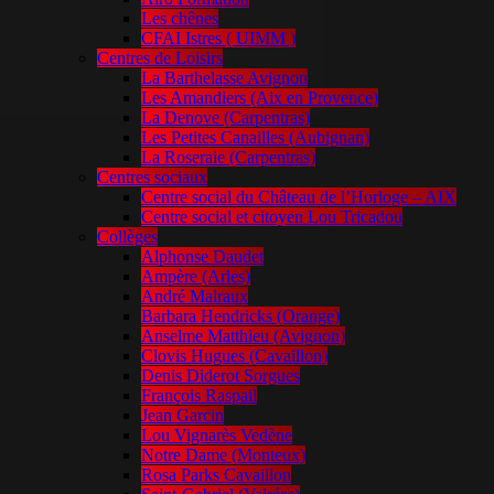
Les chênes
CFAI Istres ( UIMM )
Centres de Loisirs
La Barthelasse Avignon
Les Amandiers (Aix en Provence)
La Denove (Carpentras)
Les Petites Canailles (Aubignan)
La Roseraie (Carpentras)
Centres sociaux
Centre social du Château de l’Horloge – AIX
Centre social et citoyen Lou Tricadou
Collèges
Alphonse Daudet
Ampère (Arles)
André Malraux
Barbara Hendricks (Orange)
Anselme Matthieu (Avignon)
Clovis Hugues (Cavaillon)
Denis Diderot Sorgues
François Raspail
Jean Garcin
Lou Vignarès Vedène
Notre Dame (Monteux)
Rosa Parks Cavaillon