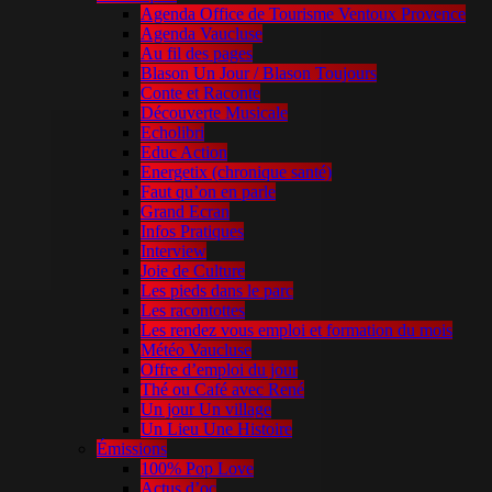
Agenda Office de Tourisme Ventoux Provence
Agenda Vaucluse
Au fil des pages
Blason Un Jour / Blason Toujours
Conte et Raconte
Découverte Musicale
Echolibri
Educ Action
Energetix (chronique santé)
Faut qu’on en parle
Grand Ecran
Infos Pratiques
Interview
Joie de Culture
Les pieds dans le parc
Les racontottes
Les rendez vous emploi et formation du mois
Météo Vaucluse
Offre d’emploi du jour
Thé ou Café avec René
Un jour Un village
Un Lieu Une Histoire
Émissions
100% Pop Love
Actus d’oc