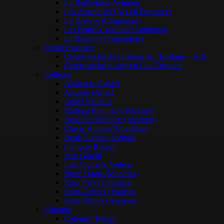
La Barthelasse Avignon
Les Amandiers (Aix en Provence)
La Denove (Carpentras)
Les Petites Canailles (Aubignan)
La Roseraie (Carpentras)
Centres sociaux
Centre social du Château de l’Horloge – AIX
Centre social et citoyen Lou Tricadou
Collèges
Alphonse Daudet
Ampère (Arles)
André Malraux
Barbara Hendricks (Orange)
Anselme Matthieu (Avignon)
Clovis Hugues (Cavaillon)
Denis Diderot Sorgues
François Raspail
Jean Garcin
Lou Vignarès Vedène
Notre Dame (Monteux)
Rosa Parks Cavaillon
Saint-Gabriel (Valréas)
Saint Michel (Avignon)
Colonies
Colonies Telligo