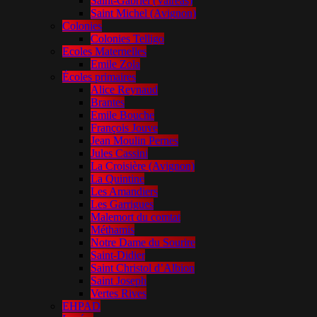
Saint-Gabriel (Valréas)
Saint Michel (Avignon)
Colonies
Colonies Telligo
Ecoles Maternelles
Emile Zola
Écoles primaires
Alice Reynaud
Brantes
Emile Bouche
François Jouve
Jean Moulin Pernes
Jules Cassini
La Croisière (Avignon)
La Quintine
Les Amandiers
Les Garrigues
Malemort du comtat
Méthamis
Notre Dame du Sourire
Saint-Didier
Saint Christol d’Albion
Saint Joseph
Vertes Rives
EHPAD