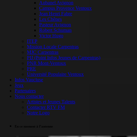
Aubanel Avignon
Campus Provence Ventoux
Jean Henri Fabre
Les Chênes
Pasteur Avignon
Robert Schuman
Victor Hugo
ITEP
Mission Locale Carpentras
MJC Carpentras
PIJ (Point Infos Jeunes de Carpentras)
PNR Mont-Ventoux
PRE
Université Populaire Ventoux
Infos Vaucluse
Jeux
Partenaires
Nous contacter
Artistes et Jeunes Talents
Contacter RTV FM
Notre Logo
En ce moment à l’antenne