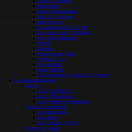
Coup de Chapeau
Disco Funk
Envie d’Entreprendre
Faut qu’on en parle
Jazz de coeur
Les après-midi d’ RTVFM
Les rendez vous d’écholibri
Live Santé Mutualité
On Air
Parasites
Retour sur les Tubes
So Music Live
Sur ma route
Spirit of Rock
Une Femme Un Homme Un Territoire
Ma radio pédagogique
ALSH
ALSH LAPALUD
ALSH Mormoiron
ALSH Pernes les Fontaines
Centres de formations
Airo Formation
Les chênes
CFAI Istres ( UIMM )
Centres de Loisirs