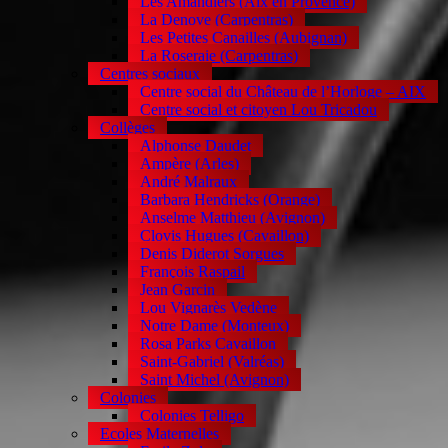
Les Amandiers (Aix en Provence)
La Denove (Carpentras)
Les Petites Canailles (Aubignan)
La Roseraie (Carpentras)
Centres sociaux
Centre social du Château de l’Horloge – AIX
Centre social et citoyen Lou Tricadou
Collèges
Alphonse Daudet
Ampère (Arles)
André Malraux
Barbara Hendricks (Orange)
Anselme Matthieu (Avignon)
Clovis Hugues (Cavaillon)
Denis Diderot Sorgues
François Raspail
Jean Garcin
Lou Vignarès Vedène
Notre Dame (Monteux)
Rosa Parks Cavaillon
Saint-Gabriel (Valréas)
Saint Michel (Avignon)
Colonies
Colonies Telligo
Ecoles Maternelles