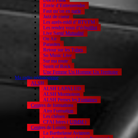
Envie d’Entreprendre
Faut qu’on en parle
Jazz de coeur
Les après-midi d’ RTVFM
Les rendez vous d’écholibri
Live Santé Mutualité
On Air
Parasites
Retour sur les Tubes
So Music Live
Sur ma route
Spirit of Rock
Une Femme Un Homme Un Territoire
Ma radio pédagogique
ALSH
ALSH LAPALUD
ALSH Mormoiron
ALSH Pernes les Fontaines
Centres de formations
Airo Formation
Les chênes
CFAI Istres ( UIMM )
Centres de Loisirs
La Barthelasse Avignon