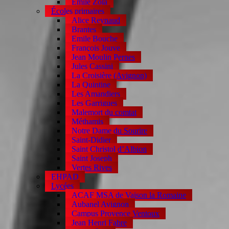
Emile Zola
Écoles primaires
Alice Reynaud
Brantes
Emile Bouche
François Jouve
Jean Moulin Pernes
Jules Cassini
La Croisière (Avignon)
La Quintine
Les Amandiers
Les Garrigues
Malemort du comtat
Méthamis
Notre Dame du Sourire
Saint-Didier
Saint Christol d’Albion
Saint Joseph
Vertes Rives
EHPAD
Lycées
ACAF MSA de Vaison la Romaine
Aubanel Avignon
Campus Provence Ventoux
Jean Henri Fabre