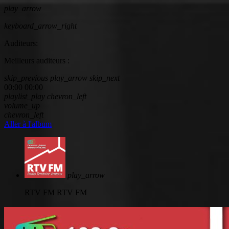
play_arrow
keyboard_arrow_right
Auditeurs:
Meilleurs auditeurs :
skip_previous
play_arrow
skip_next
00:00
00:00
playlist_play
chevron_left
volume_up
chevron_left
Aller à l'album
play_arrow
RTV FM
RTV FM