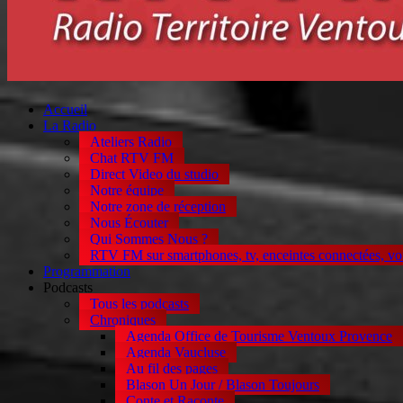
Accueil
La Radio
Ateliers Radio
Chat RTV FM
Direct Video du studio
Notre équipe
Notre zone de réception
Nous Écouter
Qui Sommes Nous ?
RTV FM sur smartphones, tv, enceintes connectées, vo
Programmation
Podcasts
Tous les podcasts
Chroniques
Agenda Office de Tourisme Ventoux Provence
Agenda Vaucluse
Au fil des pages
Blason Un Jour / Blason Toujours
Conte et Raconte