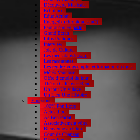
Découverte Musicale
Echolibri
Educ Action
Energetix (chronique santé)
Faut qu’on en parle
Grand Ecran
Infos Pratiques
Interview
Joie de Culture
Les pieds dans le parc
Les racontottes
Les rendez vous emploi et formation du mois
Météo Vaucluse
Offre d’emploi du jour
Thé ou Café avec René
Un jour Un village
Un Lieu Une Histoire
Émissions
100% Pop Love
Actus d’oc
As Ben Parlat
Associativement vôtre
Bienvenue au Club
Coup de Chapeau
Disco Funk