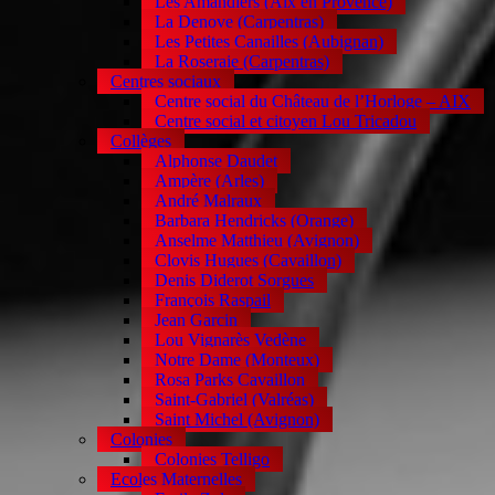
Les Amandiers (Aix en Provence)
La Denove (Carpentras)
Les Petites Canailles (Aubignan)
La Roseraie (Carpentras)
Centres sociaux
Centre social du Château de l’Horloge – AIX
Centre social et citoyen Lou Tricadou
Collèges
Alphonse Daudet
Ampère (Arles)
André Malraux
Barbara Hendricks (Orange)
Anselme Matthieu (Avignon)
Clovis Hugues (Cavaillon)
Denis Diderot Sorgues
François Raspail
Jean Garcin
Lou Vignarès Vedène
Notre Dame (Monteux)
Rosa Parks Cavaillon
Saint-Gabriel (Valréas)
Saint Michel (Avignon)
Colonies
Colonies Telligo
Ecoles Maternelles