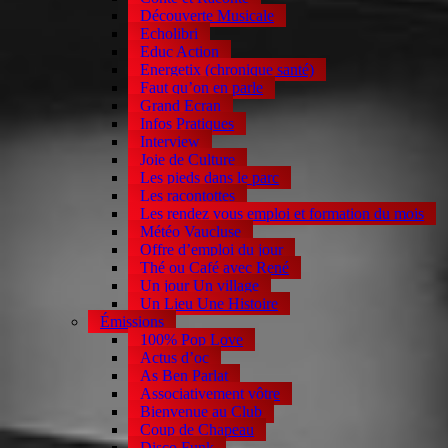
Découverte Musicale
Echolibri
Educ Action
Energetix (chronique santé)
Faut qu’on en parle
Grand Ecran
Infos Pratiques
Interview
Joie de Culture
Les pieds dans le parc
Les racontottes
Les rendez vous emploi et formation du mois
Météo Vaucluse
Offre d’emploi du jour
Thé ou Café avec René
Un jour Un village
Un Lieu Une Histoire
Émissions
100% Pop Love
Actus d’oc
As Ben Parlat
Associativement vôtre
Bienvenue au Club
Coup de Chapeau
Disco Funk