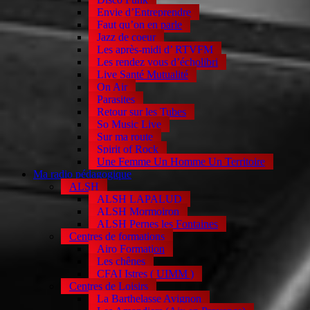
Envie d’Entreprendre
Faut qu’on en parle
Jazz de coeur
Les après-midi d’ RTVFM
Les rendez vous d’écholibri
Live Santé Mutualité
On Air
Parasites
Retour sur les Tubes
So Music Live
Sur ma route
Spirit of Rock
Une Femme Un Homme Un Territoire
Ma radio pédagogique
ALSH
ALSH LAPALUD
ALSH Mormoiron
ALSH Pernes les Fontaines
Centres de formations
Airo Formation
Les chênes
CFAI Istres ( UIMM )
Centres de Loisirs
La Barthelasse Avignon