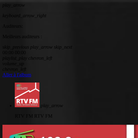
play_arrow
keyboard_arrow_right
Auditeurs:
Meilleurs auditeurs :
skip_previous
play_arrow
skip_next
00:00
00:00
playlist_play
chevron_left
volume_up
chevron_left
Aller à l'album
play_arrow
RTV FM
RTV FM