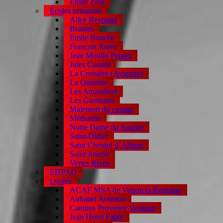
Emile Zola
Écoles primaires
Alice Reynaud
Brantes
Emile Bouche
François Jouve
Jean Moulin Pernes
Jules Cassini
La Croisière (Avignon)
La Quintine
Les Amandiers
Les Garrigues
Malemort du comtat
Méthamis
Notre Dame du Sourire
Saint-Didier
Saint Christol d’Albion
Saint Joseph
Vertes Rives
EHPAD
Lycées
ACAF MSA de Vaison la Romaine
Aubanel Avignon
Campus Provence Ventoux
Jean Henri Fabre