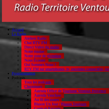
Accueil
La Radio
Ateliers Radio
Chat RTV FM
Direct Video du studio
Notre équipe
Notre zone de réception
Nous Écouter
Qui Sommes Nous ?
RTV FM sur smartphones, tv, enceintes connectées, vo
Programmation
Podcasts
Tous les podcasts
Chroniques
Agenda Office de Tourisme Ventoux Provence
Agenda Vaucluse
Au fil des pages
Blason Un Jour / Blason Toujours
Conte et Raconte