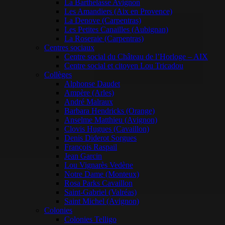
La Barthelasse Avignon
Les Amandiers (Aix en Provence)
La Denove (Carpentras)
Les Petites Canailles (Aubignan)
La Roseraie (Carpentras)
Centres sociaux
Centre social du Château de l’Horloge – AIX
Centre social et citoyen Lou Tricadou
Collèges
Alphonse Daudet
Ampère (Arles)
André Malraux
Barbara Hendricks (Orange)
Anselme Matthieu (Avignon)
Clovis Hugues (Cavaillon)
Denis Diderot Sorgues
François Raspail
Jean Garcin
Lou Vignarès Vedène
Notre Dame (Monteux)
Rosa Parks Cavaillon
Saint-Gabriel (Valréas)
Saint Michel (Avignon)
Colonies
Colonies Telligo