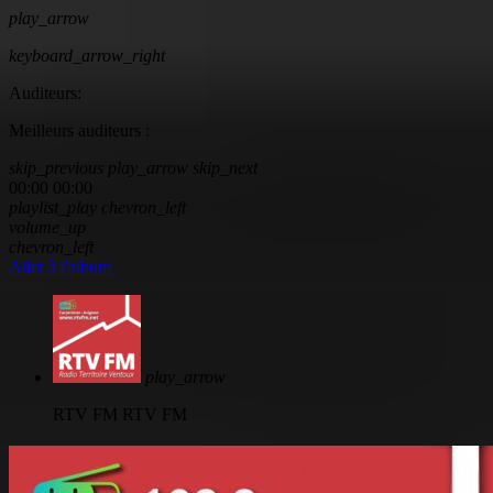
play_arrow
keyboard_arrow_right
Auditeurs:
Meilleurs auditeurs :
skip_previous
play_arrow
skip_next
00:00
00:00
playlist_play
chevron_left
volume_up
chevron_left
Aller à l'album
play_arrow
RTV FM
RTV FM