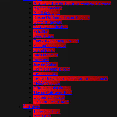
Agenda Office de Tourisme Ventoux Provence
Agenda Vaucluse
Au fil des pages
Blason Un Jour / Blason Toujours
Conte et Raconte
Découverte Musicale
Echolibri
Educ Action
Energetix (chronique santé)
Faut qu’on en parle
Grand Ecran
Infos Pratiques
Interview
Joie de Culture
Les pieds dans le parc
Les racontottes
Les rendez vous emploi et formation du mois
Météo Vaucluse
Offre d’emploi du jour
Thé ou Café avec René
Un jour Un village
Un Lieu Une Histoire
Émissions
100% Pop Love
Actus d’oc