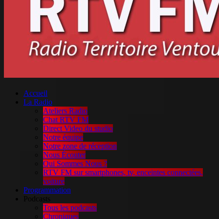
Accueil
La Radio
Ateliers Radio
Chat RTV FM
Direct Video du studio
Notre équipe
Notre zone de réception
Nous Écouter
Qui Sommes Nous ?
RTV FM sur smartphones, tv, enceintes connectées,
voiture
Programmation
Podcasts
Tous les podcasts
Chroniques