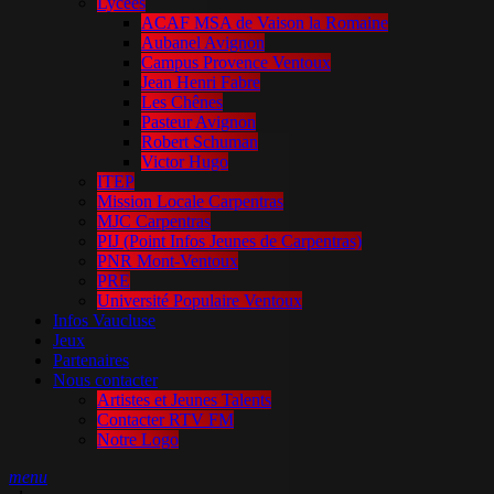
Lycées
ACAF MSA de Vaison la Romaine
Aubanel Avignon
Campus Provence Ventoux
Jean Henri Fabre
Les Chênes
Pasteur Avignon
Robert Schuman
Victor Hugo
ITEP
Mission Locale Carpentras
MJC Carpentras
PIJ (Point Infos Jeunes de Carpentras)
PNR Mont-Ventoux
PRE
Université Populaire Ventoux
Infos Vaucluse
Jeux
Partenaires
Nous contacter
Artistes et Jeunes Talents
Contacter RTV FM
Notre Logo
menu