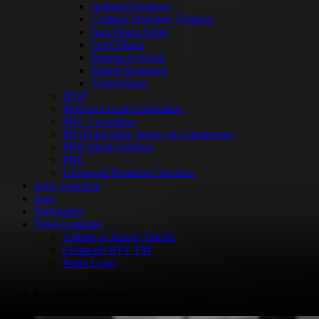
Aubanel Avignon
Campus Provence Ventoux
Jean Henri Fabre
Les Chênes
Pasteur Avignon
Robert Schuman
Victor Hugo
ITEP
Mission Locale Carpentras
MJC Carpentras
PIJ (Point Infos Jeunes de Carpentras)
PNR Mont-Ventoux
PRE
Université Populaire Ventoux
Infos Vaucluse
Jeux
Partenaires
Nous contacter
Artistes et Jeunes Talents
Contacter RTV FM
Notre Logo
En ce moment à l’antenne