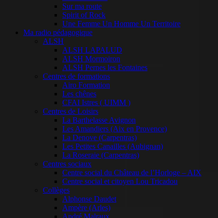
Sur ma route
Spirit of Rock
Une Femme Un Homme Un Territoire
Ma radio pédagogique
ALSH
ALSH LAPALUD
ALSH Mormoiron
ALSH Pernes les Fontaines
Centres de formations
Airo Formation
Les chênes
CFAI Istres ( UIMM )
Centres de Loisirs
La Barthelasse Avignon
Les Amandiers (Aix en Provence)
La Denove (Carpentras)
Les Petites Canailles (Aubignan)
La Roseraie (Carpentras)
Centres sociaux
Centre social du Château de l’Horloge – AIX
Centre social et citoyen Lou Tricadou
Collèges
Alphonse Daudet
Ampère (Arles)
André Malraux