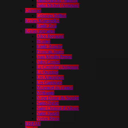
Saint-Gabriel (Valréas)
Saint Michel (Avignon)
Colonies
Colonies Telligo
Ecoles Maternelles
Emile Zola
Écoles primaires
Alice Reynaud
Brantes
Emile Bouche
François Jouve
Jean Moulin Pernes
Jules Cassini
La Croisière (Avignon)
La Quintine
Les Amandiers
Les Garrigues
Malemort du comtat
Méthamis
Notre Dame du Sourire
Saint-Didier
Saint Christol d’Albion
Saint Joseph
Vertes Rives
EHPAD