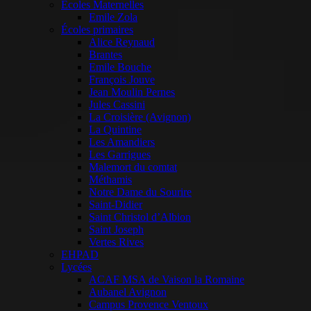
Ecoles Maternelles
Emile Zola
Écoles primaires
Alice Reynaud
Brantes
Emile Bouche
François Jouve
Jean Moulin Pernes
Jules Cassini
La Croisière (Avignon)
La Quintine
Les Amandiers
Les Garrigues
Malemort du comtat
Méthamis
Notre Dame du Sourire
Saint-Didier
Saint Christol d’Albion
Saint Joseph
Vertes Rives
EHPAD
Lycées
ACAF MSA de Vaison la Romaine
Aubanel Avignon
Campus Provence Ventoux