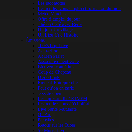
Les racontottes
Les rendez vous emploi et formation du mois
Météo Vaucluse
Offre d’emploi du jour
Thé ou Café avec René
Un jour Un village
Un Lieu Une Histoire
Émissions
100% Pop Love
Actus d’oc
As Ben Parlat
Associativement vôtre
Bienvenue au Club
Coup de Chapeau
Disco Funk
Envie d’Entreprendre
Faut qu’on en parle
Jazz de coeur
Les après-midi d’ RTVFM
Les rendez vous d’écholibri
Live Santé Mutualité
On Air
Parasites
Retour sur les Tubes
So Music Live