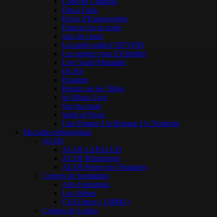
Coup de Chapeau
Disco Funk
Envie d’Entreprendre
Faut qu’on en parle
Jazz de coeur
Les après-midi d’ RTVFM
Les rendez vous d’écholibri
Live Santé Mutualité
On Air
Parasites
Retour sur les Tubes
So Music Live
Sur ma route
Spirit of Rock
Une Femme Un Homme Un Territoire
Ma radio pédagogique
ALSH
ALSH LAPALUD
ALSH Mormoiron
ALSH Pernes les Fontaines
Centres de formations
Airo Formation
Les chênes
CFAI Istres ( UIMM )
Centres de Loisirs