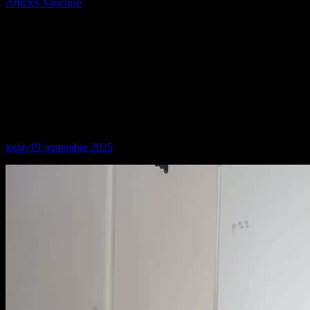
Articles Vaucluse
Interview – La Région Sud
équipe les lycéens du Campus
Provence Ventoux avec des
Tablettes Numériques
today
19 septembre 2025