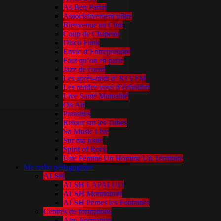
As Ben Parlat
Associativement vôtre
Bienvenue au Club
Coup de Chapeau
Disco Funk
Envie d’Entreprendre
Faut qu’on en parle
Jazz de coeur
Les après-midi d’ RTVFM
Les rendez vous d’écholibri
Live Santé Mutualité
On Air
Parasites
Retour sur les Tubes
So Music Live
Sur ma route
Spirit of Rock
Une Femme Un Homme Un Territoire
Ma radio pédagogique
ALSH
ALSH LAPALUD
ALSH Mormoiron
ALSH Pernes les Fontaines
Centres de formations
Airo Formation