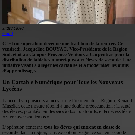
share
close
email
C’est une opération devenue une tradition de la rentrée. Ce
vendredi, Jacqueline BOUYAC, Vice-Présidente de la Région
Sud, était au Campus Provence Ventoux à Carpentras pour la
distribution de tablettes numériques aux élèves de seconde. Une
initiative visant à alléger les cartables et à moderniser les outils
d’apprentissage.
Un Cartable Numérique pour Tous les Nouveaux
Lycéens
Lancée il y a plusieurs années par le Président de la Région, Renaud
Muselier, cette mesure répond à une double préoccupation : la santé
des élèves, plombés par des sacs à dos trop lourds, et la nécessité de
« vivre avec son temps ».
L’opération concerne
tous les élèves qui entrent en classe de
seconde
dans la région, sans exception. « Que ce soit en seconde