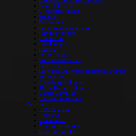
Blason Un Jour / Blason Toujours
Conte et Raconte
Découverte Musicale
Echolibri
Educ Action
Energetix (chronique santé)
Faut qu’on en parle
Grand Ecran
Infos Pratiques
Interview
Joie de Culture
Les pieds dans le parc
Les racontottes
Les rendez vous emploi et formation du mois
Météo Vaucluse
Offre d’emploi du jour
Thé ou Café avec René
Un jour Un village
Un Lieu Une Histoire
Émissions
100% Pop Love
Actus d’oc
As Ben Parlat
Associativement vôtre
Bienvenue au Club