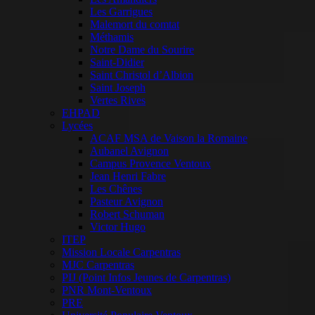
Les Garrigues
Malemort du comtat
Méthamis
Notre Dame du Sourire
Saint-Didier
Saint Christol d’Albion
Saint Joseph
Vertes Rives
EHPAD
Lycées
ACAF MSA de Vaison la Romaine
Aubanel Avignon
Campus Provence Ventoux
Jean Henri Fabre
Les Chênes
Pasteur Avignon
Robert Schuman
Victor Hugo
ITEP
Mission Locale Carpentras
MJC Carpentras
PIJ (Point Infos Jeunes de Carpentras)
PNR Mont-Ventoux
PRE