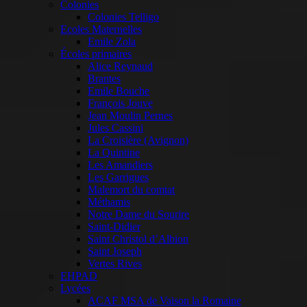
Colonies
Colonies Telligo
Ecoles Maternelles
Emile Zola
Écoles primaires
Alice Reynaud
Brantes
Emile Bouche
François Jouve
Jean Moulin Pernes
Jules Cassini
La Croisière (Avignon)
La Quintine
Les Amandiers
Les Garrigues
Malemort du comtat
Méthamis
Notre Dame du Sourire
Saint-Didier
Saint Christol d’Albion
Saint Joseph
Vertes Rives
EHPAD
Lycées
ACAF MSA de Vaison la Romaine