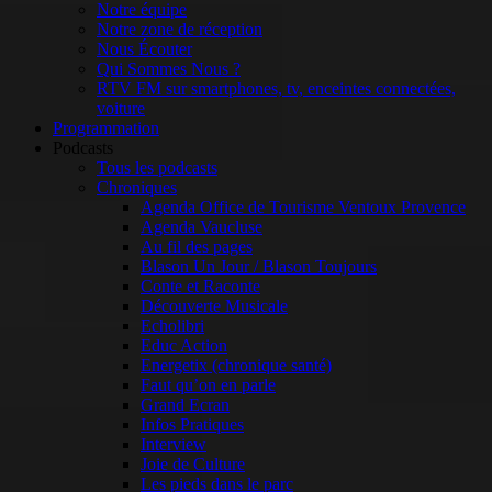
Notre équipe
Notre zone de réception
Nous Écouter
Qui Sommes Nous ?
RTV FM sur smartphones, tv, enceintes connectées,
voiture
Programmation
Podcasts
Tous les podcasts
Chroniques
Agenda Office de Tourisme Ventoux Provence
Agenda Vaucluse
Au fil des pages
Blason Un Jour / Blason Toujours
Conte et Raconte
Découverte Musicale
Echolibri
Educ Action
Energetix (chronique santé)
Faut qu’on en parle
Grand Ecran
Infos Pratiques
Interview
Joie de Culture
Les pieds dans le parc