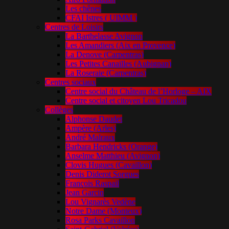
Les chênes
CFAI Istres ( UIMM )
Centres de Loisirs
La Barthelasse Avignon
Les Amandiers (Aix en Provence)
La Denove (Carpentras)
Les Petites Canailles (Aubignan)
La Roseraie (Carpentras)
Centres sociaux
Centre social du Château de l’Horloge – AIX
Centre social et citoyen Lou Tricadou
Collèges
Alphonse Daudet
Ampère (Arles)
André Malraux
Barbara Hendricks (Orange)
Anselme Matthieu (Avignon)
Clovis Hugues (Cavaillon)
Denis Diderot Sorgues
François Raspail
Jean Garcin
Lou Vignarès Vedène
Notre Dame (Monteux)
Rosa Parks Cavaillon