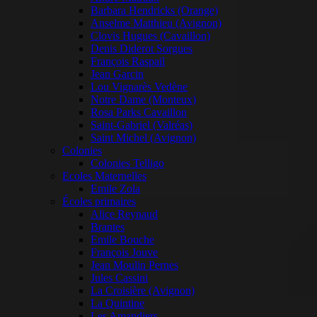
Barbara Hendricks (Orange)
Anselme Matthieu (Avignon)
Clovis Hugues (Cavaillon)
Denis Diderot Sorgues
François Raspail
Jean Garcin
Lou Vignarès Vedène
Notre Dame (Monteux)
Rosa Parks Cavaillon
Saint-Gabriel (Valréas)
Saint Michel (Avignon)
Colonies
Colonies Telligo
Ecoles Maternelles
Emile Zola
Écoles primaires
Alice Reynaud
Brantes
Emile Bouche
François Jouve
Jean Moulin Pernes
Jules Cassini
La Croisière (Avignon)
La Quintine
Les Amandiers