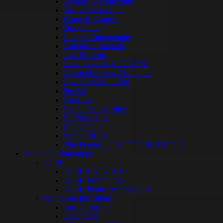
Associativement vôtre
Bienvenue au Club
Coup de Chapeau
Disco Funk
Envie d’Entreprendre
Faut qu’on en parle
Jazz de coeur
Les après-midi d’ RTVFM
Les rendez vous d’écholibri
Live Santé Mutualité
On Air
Parasites
Retour sur les Tubes
So Music Live
Sur ma route
Spirit of Rock
Une Femme Un Homme Un Territoire
Ma radio pédagogique
ALSH
ALSH LAPALUD
ALSH Mormoiron
ALSH Pernes les Fontaines
Centres de formations
Airo Formation
Les chênes