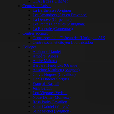
CFAI Istres ( UIMM )
Centres de Loisirs
La Barthelasse Avignon
Les Amandiers (Aix en Provence)
La Denove (Carpentras)
Les Petites Canailles (Aubignan)
La Roseraie (Carpentras)
Centres sociaux
Centre social du Château de l’Horloge – AIX
Centre social et citoyen Lou Tricadou
Collèges
Alphonse Daudet
Ampère (Arles)
André Malraux
Barbara Hendricks (Orange)
Anselme Matthieu (Avignon)
Clovis Hugues (Cavaillon)
Denis Diderot Sorgues
François Raspail
Jean Garcin
Lou Vignarès Vedène
Notre Dame (Monteux)
Rosa Parks Cavaillon
Saint-Gabriel (Valréas)
Saint Michel (Avignon)