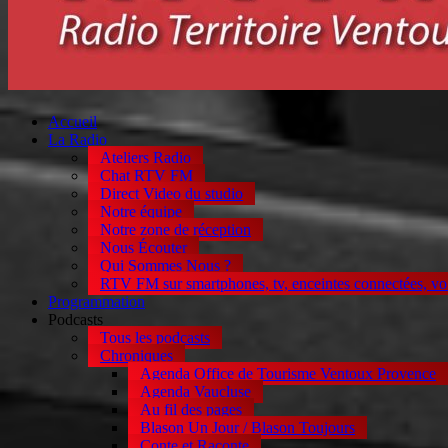
Accueil
La Radio
Ateliers Radio
Chat RTV FM
Direct Video du studio
Notre équipe
Notre zone de réception
Nous Écouter
Qui Sommes Nous ?
RTV FM sur smartphones, tv, enceintes connectées, vo
Programmation
Podcasts
Tous les podcasts
Chroniques
Agenda Office de Tourisme Ventoux Provence
Agenda Vaucluse
Au fil des pages
Blason Un Jour / Blason Toujours
Conte et Raconte