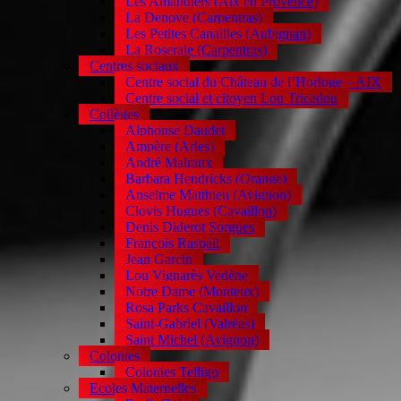
Les Amandiers (Aix en Provence)
La Denove (Carpentras)
Les Petites Canailles (Aubignan)
La Roseraie (Carpentras)
Centres sociaux
Centre social du Château de l’Horloge – AIX
Centre social et citoyen Lou Tricadou
Collèges
Alphonse Daudet
Ampère (Arles)
André Malraux
Barbara Hendricks (Orange)
Anselme Matthieu (Avignon)
Clovis Hugues (Cavaillon)
Denis Diderot Sorgues
François Raspail
Jean Garcin
Lou Vignarès Vedène
Notre Dame (Monteux)
Rosa Parks Cavaillon
Saint-Gabriel (Valréas)
Saint Michel (Avignon)
Colonies
Colonies Telligo
Ecoles Maternelles