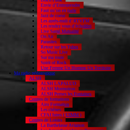
Envie d’Entreprendre
Faut qu’on en parle
Jazz de coeur
Les après-midi d’ RTVFM
Les rendez vous d’écholibri
Live Santé Mutualité
On Air
Parasites
Retour sur les Tubes
So Music Live
Sur ma route
Spirit of Rock
Une Femme Un Homme Un Territoire
Ma radio pédagogique
ALSH
ALSH LAPALUD
ALSH Mormoiron
ALSH Pernes les Fontaines
Centres de formations
Airo Formation
Les chênes
CFAI Istres ( UIMM )
Centres de Loisirs
La Barthelasse Avignon