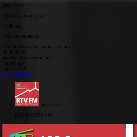
play_arrow
keyboard_arrow_right
Auditeurs:
Meilleurs auditeurs :
skip_previous
play_arrow
skip_next
00:00
00:00
playlist_play
chevron_left
volume_up
chevron_left
Aller à l'album
play_arrow
RTV FM
RTV FM