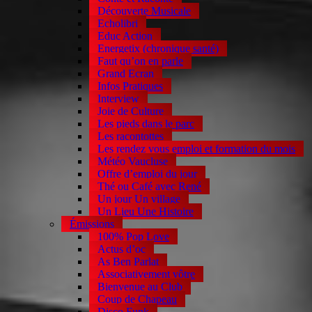
Découverte Musicale
Echolibri
Educ Action
Energetix (chronique santé)
Faut qu’on en parle
Grand Ecran
Infos Pratiques
Interview
Joie de Culture
Les pieds dans le parc
Les racontottes
Les rendez vous emploi et formation du mois
Météo Vaucluse
Offre d’emploi du jour
Thé ou Café avec René
Un jour Un village
Un Lieu Une Histoire
Émissions
100% Pop Love
Actus d’oc
As Ben Parlat
Associativement vôtre
Bienvenue au Club
Coup de Chapeau
Disco Funk