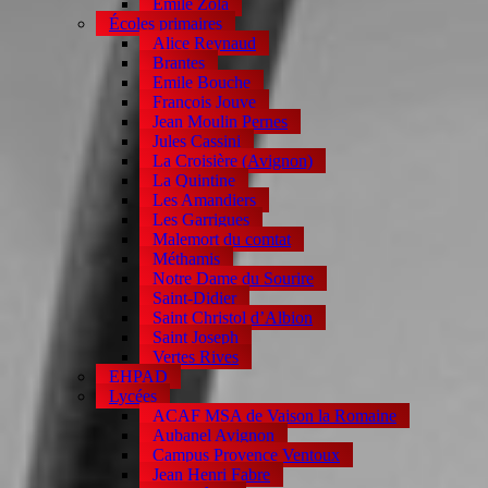
Emile Zola
Écoles primaires
Alice Reynaud
Brantes
Emile Bouche
François Jouve
Jean Moulin Pernes
Jules Cassini
La Croisière (Avignon)
La Quintine
Les Amandiers
Les Garrigues
Malemort du comtat
Méthamis
Notre Dame du Sourire
Saint-Didier
Saint Christol d’Albion
Saint Joseph
Vertes Rives
EHPAD
Lycées
ACAF MSA de Vaison la Romaine
Aubanel Avignon
Campus Provence Ventoux
Jean Henri Fabre