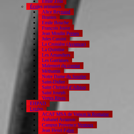
Emile Zola
Écoles primaires
Alice Reynaud
Brantes
Emile Bouche
François Jouve
Jean Moulin Pernes
Jules Cassini
La Croisière (Avignon)
La Quintine
Les Amandiers
Les Garrigues
Malemort du comtat
Méthamis
Notre Dame du Sourire
Saint-Didier
Saint Christol d’Albion
Saint Joseph
Vertes Rives
EHPAD
Lycées
ACAF MSA de Vaison la Romaine
Aubanel Avignon
Campus Provence Ventoux
Jean Henri Fabre