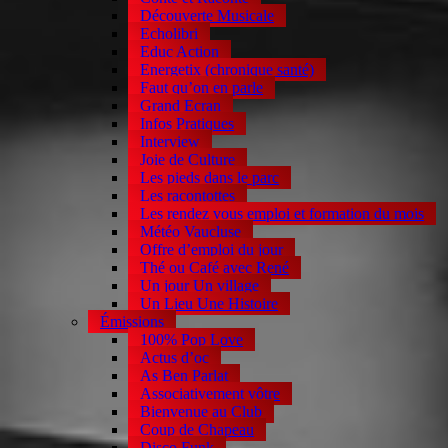
Découverte Musicale
Echolibri
Educ Action
Energetix (chronique santé)
Faut qu’on en parle
Grand Ecran
Infos Pratiques
Interview
Joie de Culture
Les pieds dans le parc
Les racontottes
Les rendez vous emploi et formation du mois
Météo Vaucluse
Offre d’emploi du jour
Thé ou Café avec René
Un jour Un village
Un Lieu Une Histoire
Émissions
100% Pop Love
Actus d’oc
As Ben Parlat
Associativement vôtre
Bienvenue au Club
Coup de Chapeau
Disco Funk