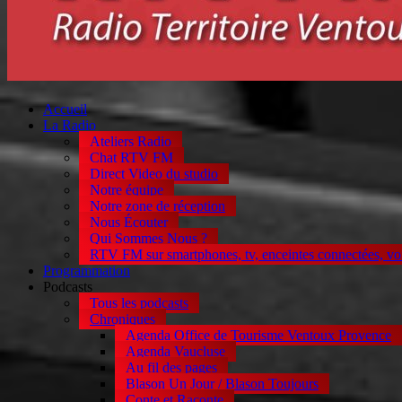
Accueil
La Radio
Ateliers Radio
Chat RTV FM
Direct Video du studio
Notre équipe
Notre zone de réception
Nous Écouter
Qui Sommes Nous ?
RTV FM sur smartphones, tv, enceintes connectées, vo
Programmation
Podcasts
Tous les podcasts
Chroniques
Agenda Office de Tourisme Ventoux Provence
Agenda Vaucluse
Au fil des pages
Blason Un Jour / Blason Toujours
Conte et Raconte