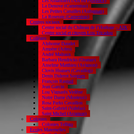
Les Amandiers (Aix en Provence)
La Denove (Carpentras)
Les Petites Canailles (Aubignan)
La Roseraie (Carpentras)
Centres sociaux
Centre social du Château de l’Horloge – AIX
Centre social et citoyen Lou Tricadou
Collèges
Alphonse Daudet
Ampère (Arles)
André Malraux
Barbara Hendricks (Orange)
Anselme Matthieu (Avignon)
Clovis Hugues (Cavaillon)
Denis Diderot Sorgues
François Raspail
Jean Garcin
Lou Vignarès Vedène
Notre Dame (Monteux)
Rosa Parks Cavaillon
Saint-Gabriel (Valréas)
Saint Michel (Avignon)
Colonies
Colonies Telligo
Ecoles Maternelles