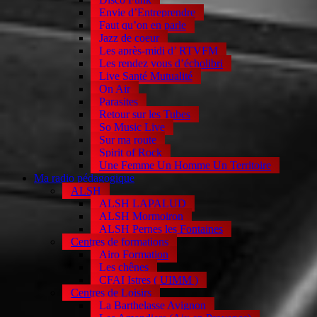
Envie d’Entreprendre
Faut qu’on en parle
Jazz de coeur
Les après-midi d’ RTVFM
Les rendez vous d’écholibri
Live Santé Mutualité
On Air
Parasites
Retour sur les Tubes
So Music Live
Sur ma route
Spirit of Rock
Une Femme Un Homme Un Territoire
Ma radio pédagogique
ALSH
ALSH LAPALUD
ALSH Mormoiron
ALSH Pernes les Fontaines
Centres de formations
Airo Formation
Les chênes
CFAI Istres ( UIMM )
Centres de Loisirs
La Barthelasse Avignon