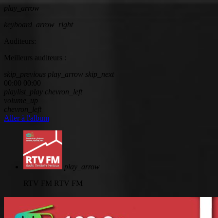
play_arrow
keyboard_arrow_right
Auditeurs:
Meilleurs auditeurs :
skip_previous
play_arrow
skip_next
00:00
00:00
playlist_play
chevron_left
volume_up
chevron_left
Aller à l'album
play_arrow
RTV FM
RTV FM