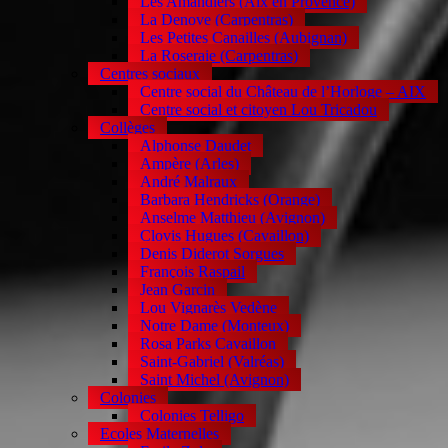
Les Amandiers (Aix en Provence)
La Denove (Carpentras)
Les Petites Canailles (Aubignan)
La Roseraie (Carpentras)
Centres sociaux
Centre social du Château de l’Horloge – AIX
Centre social et citoyen Lou Tricadou
Collèges
Alphonse Daudet
Ampère (Arles)
André Malraux
Barbara Hendricks (Orange)
Anselme Matthieu (Avignon)
Clovis Hugues (Cavaillon)
Denis Diderot Sorgues
François Raspail
Jean Garcin
Lou Vignarès Vedène
Notre Dame (Monteux)
Rosa Parks Cavaillon
Saint-Gabriel (Valréas)
Saint Michel (Avignon)
Colonies
Colonies Telligo
Ecoles Maternelles