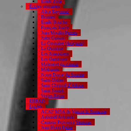
Emile Zola
Écoles primaires
Alice Reynaud
Brantes
Emile Bouche
François Jouve
Jean Moulin Pernes
Jules Cassini
La Croisière (Avignon)
La Quintine
Les Amandiers
Les Garrigues
Malemort du comtat
Méthamis
Notre Dame du Sourire
Saint-Didier
Saint Christol d’Albion
Saint Joseph
Vertes Rives
EHPAD
Lycées
ACAF MSA de Vaison la Romaine
Aubanel Avignon
Campus Provence Ventoux
Jean Henri Fabre