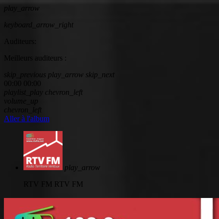
play_arrow
keyboard_arrow_right
Auditeurs:
Meilleurs auditeurs :
skip_previous
play_arrow
skip_next
00:00
00:00
playlist_play
chevron_left
volume_up
chevron_left
Aller à l'album
play_arrow
RTV FM
RTV FM