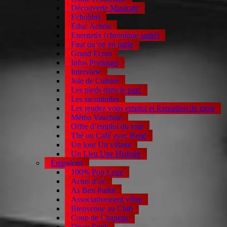
Découverte Musicale
Echolibri
Educ Action
Energetix (chronique santé)
Faut qu’on en parle
Grand Ecran
Infos Pratiques
Interview
Joie de Culture
Les pieds dans le parc
Les racontottes
Les rendez vous emploi et formation du mois
Météo Vaucluse
Offre d’emploi du jour
Thé ou Café avec René
Un jour Un village
Un Lieu Une Histoire
Émissions
100% Pop Love
Actus d’oc
As Ben Parlat
Associativement vôtre
Bienvenue au Club
Coup de Chapeau
Disco Funk