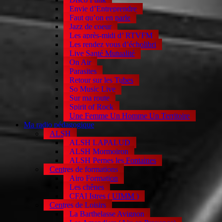
Envie d’Entreprendre
Faut qu’on en parle
Jazz de coeur
Les après-midi d’ RTVFM
Les rendez vous d’écholibri
Live Santé Mutualité
On Air
Parasites
Retour sur les Tubes
So Music Live
Sur ma route
Spirit of Rock
Une Femme Un Homme Un Territoire
Ma radio pédagogique
ALSH
ALSH LAPALUD
ALSH Mormoiron
ALSH Pernes les Fontaines
Centres de formations
Airo Formation
Les chênes
CFAI Istres ( UIMM )
Centres de Loisirs
La Barthelasse Avignon