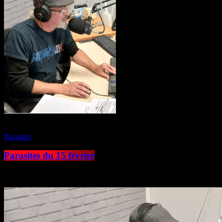
play_arrow
Parasites
Parasites du 15 février
today
16 février 2026