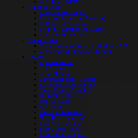
CFAI Istres ( UIMM )
Centres de Loisirs
La Barthelasse Avignon
Les Amandiers (Aix en Provence)
La Denove (Carpentras)
Les Petites Canailles (Aubignan)
La Roseraie (Carpentras)
Centres sociaux
Centre social du Château de l’Horloge – AIX
Centre social et citoyen Lou Tricadou
Collèges
Alphonse Daudet
Ampère (Arles)
André Malraux
Barbara Hendricks (Orange)
Anselme Matthieu (Avignon)
Clovis Hugues (Cavaillon)
Denis Diderot Sorgues
François Raspail
Jean Garcin
Lou Vignarès Vedène
Notre Dame (Monteux)
Rosa Parks Cavaillon
Saint-Gabriel (Valréas)
Saint Michel (Avignon)