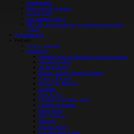
Notre équipe
Notre zone de réception
Nous Écouter
Qui Sommes Nous ?
RTV FM sur smartphones, tv, enceintes connectées,
voiture
Programmation
Podcasts
Tous les podcasts
Chroniques
Agenda Office de Tourisme Ventoux Provence
Agenda Vaucluse
Au fil des pages
Blason Un Jour / Blason Toujours
Conte et Raconte
Découverte Musicale
Echolibri
Educ Action
Energetix (chronique santé)
Faut qu’on en parle
Grand Ecran
Infos Pratiques
Interview
Joie de Culture
Les pieds dans le parc