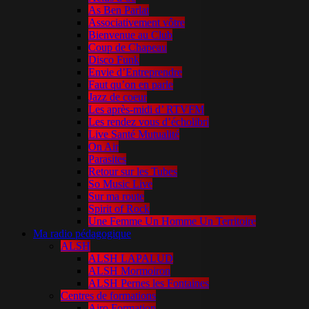
As Ben Parlat
Associativement vôtre
Bienvenue au Club
Coup de Chapeau
Disco Funk
Envie d’Entreprendre
Faut qu’on en parle
Jazz de coeur
Les après-midi d’ RTVFM
Les rendez vous d’écholibri
Live Santé Mutualité
On Air
Parasites
Retour sur les Tubes
So Music Live
Sur ma route
Spirit of Rock
Une Femme Un Homme Un Territoire
Ma radio pédagogique
ALSH
ALSH LAPALUD
ALSH Mormoiron
ALSH Pernes les Fontaines
Centres de formations
Airo Formation