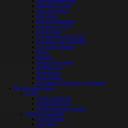
Associativement vôtre
Bienvenue au Club
Coup de Chapeau
Disco Funk
Envie d’Entreprendre
Faut qu’on en parle
Jazz de coeur
Les après-midi d’ RTVFM
Les rendez vous d’écholibri
Live Santé Mutualité
On Air
Parasites
Retour sur les Tubes
So Music Live
Sur ma route
Spirit of Rock
Une Femme Un Homme Un Territoire
Ma radio pédagogique
ALSH
ALSH LAPALUD
ALSH Mormoiron
ALSH Pernes les Fontaines
Centres de formations
Airo Formation
Les chênes