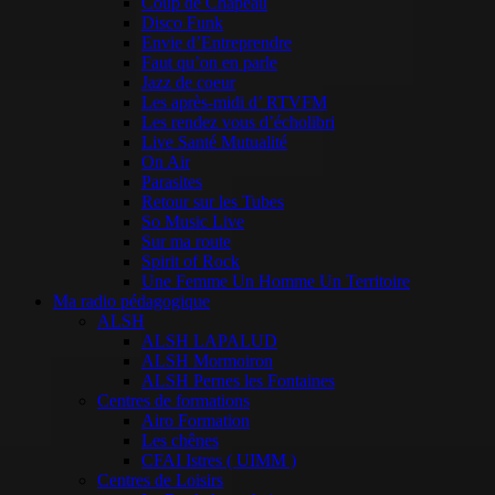
Coup de Chapeau
Disco Funk
Envie d’Entreprendre
Faut qu’on en parle
Jazz de coeur
Les après-midi d’ RTVFM
Les rendez vous d’écholibri
Live Santé Mutualité
On Air
Parasites
Retour sur les Tubes
So Music Live
Sur ma route
Spirit of Rock
Une Femme Un Homme Un Territoire
Ma radio pédagogique
ALSH
ALSH LAPALUD
ALSH Mormoiron
ALSH Pernes les Fontaines
Centres de formations
Airo Formation
Les chênes
CFAI Istres ( UIMM )
Centres de Loisirs