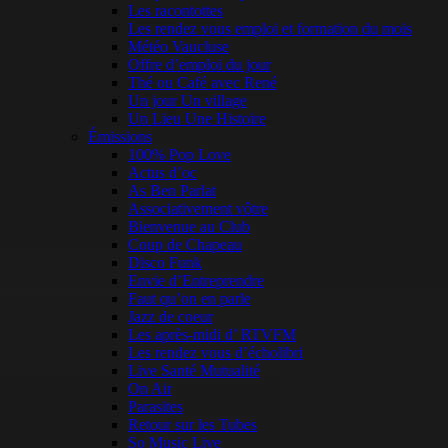
Les racontottes
Les rendez vous emploi et formation du mois
Météo Vaucluse
Offre d’emploi du jour
Thé ou Café avec René
Un jour Un village
Un Lieu Une Histoire
Émissions
100% Pop Love
Actus d’oc
As Ben Parlat
Associativement vôtre
Bienvenue au Club
Coup de Chapeau
Disco Funk
Envie d’Entreprendre
Faut qu’on en parle
Jazz de coeur
Les après-midi d’ RTVFM
Les rendez vous d’écholibri
Live Santé Mutualité
On Air
Parasites
Retour sur les Tubes
So Music Live