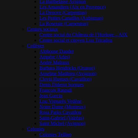
La Barthelasse Avignon
Les Amandiers (Aix en Provence)
La Denove (Carpentras)
Les Petites Canailles (Aubignan)
La Roseraie (Carpentras)
Centres sociaux
Centre social du Château de l’Horloge – AIX
Centre social et citoyen Lou Tricadou
Collèges
Alphonse Daudet
Ampère (Arles)
André Malraux
Barbara Hendricks (Orange)
Anselme Matthieu (Avignon)
Clovis Hugues (Cavaillon)
Denis Diderot Sorgues
François Raspail
Jean Garcin
Lou Vignarès Vedène
Notre Dame (Monteux)
Rosa Parks Cavaillon
Saint-Gabriel (Valréas)
Saint Michel (Avignon)
Colonies
Colonies Telligo