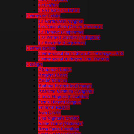
Les chênes
CFAI Istres ( UIMM )
Centres de Loisirs
La Barthelasse Avignon
Les Amandiers (Aix en Provence)
La Denove (Carpentras)
Les Petites Canailles (Aubignan)
La Roseraie (Carpentras)
Centres sociaux
Centre social du Château de l’Horloge – AIX
Centre social et citoyen Lou Tricadou
Collèges
Alphonse Daudet
Ampère (Arles)
André Malraux
Barbara Hendricks (Orange)
Anselme Matthieu (Avignon)
Clovis Hugues (Cavaillon)
Denis Diderot Sorgues
François Raspail
Jean Garcin
Lou Vignarès Vedène
Notre Dame (Monteux)
Rosa Parks Cavaillon