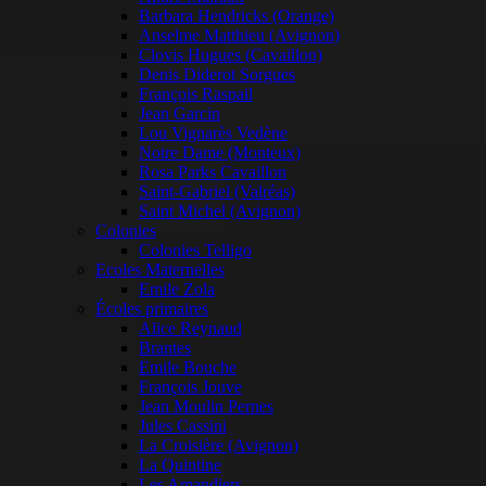
Barbara Hendricks (Orange)
Anselme Matthieu (Avignon)
Clovis Hugues (Cavaillon)
Denis Diderot Sorgues
François Raspail
Jean Garcin
Lou Vignarès Vedène
Notre Dame (Monteux)
Rosa Parks Cavaillon
Saint-Gabriel (Valréas)
Saint Michel (Avignon)
Colonies
Colonies Telligo
Ecoles Maternelles
Emile Zola
Écoles primaires
Alice Reynaud
Brantes
Emile Bouche
François Jouve
Jean Moulin Pernes
Jules Cassini
La Croisière (Avignon)
La Quintine
Les Amandiers