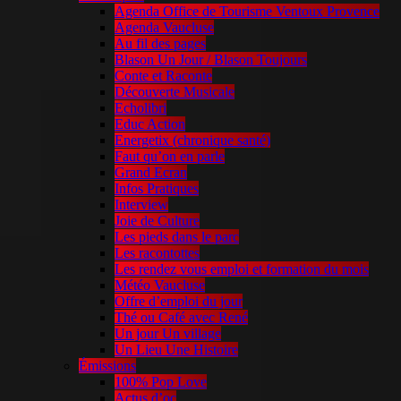
Agenda Office de Tourisme Ventoux Provence
Agenda Vaucluse
Au fil des pages
Blason Un Jour / Blason Toujours
Conte et Raconte
Découverte Musicale
Echolibri
Educ Action
Energetix (chronique santé)
Faut qu’on en parle
Grand Ecran
Infos Pratiques
Interview
Joie de Culture
Les pieds dans le parc
Les racontottes
Les rendez vous emploi et formation du mois
Météo Vaucluse
Offre d’emploi du jour
Thé ou Café avec René
Un jour Un village
Un Lieu Une Histoire
Émissions
100% Pop Love
Actus d’oc