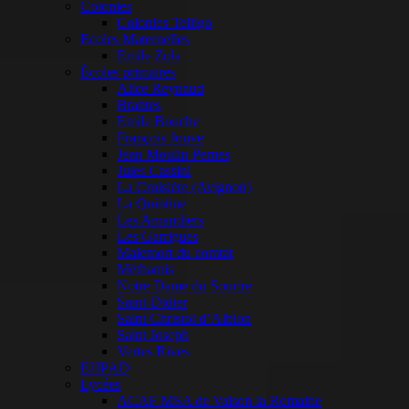
Colonies
Colonies Telligo
Ecoles Maternelles
Emile Zola
Écoles primaires
Alice Reynaud
Brantes
Emile Bouche
François Jouve
Jean Moulin Pernes
Jules Cassini
La Croisière (Avignon)
La Quintine
Les Amandiers
Les Garrigues
Malemort du comtat
Méthamis
Notre Dame du Sourire
Saint-Didier
Saint Christol d’Albion
Saint Joseph
Vertes Rives
EHPAD
Lycées
ACAF MSA de Vaison la Romaine