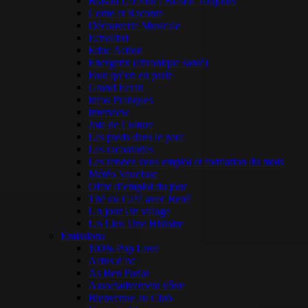
Blason Un Jour / Blason Toujours
Conte et Raconte
Découverte Musicale
Echolibri
Educ Action
Energetix (chronique santé)
Faut qu’on en parle
Grand Ecran
Infos Pratiques
Interview
Joie de Culture
Les pieds dans le parc
Les racontottes
Les rendez vous emploi et formation du mois
Météo Vaucluse
Offre d’emploi du jour
Thé ou Café avec René
Un jour Un village
Un Lieu Une Histoire
Émissions
100% Pop Love
Actus d’oc
As Ben Parlat
Associativement vôtre
Bienvenue au Club