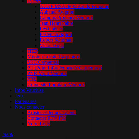
Lycées
ACAF MSA de Vaison la Romaine
Aubanel Avignon
Campus Provence Ventoux
Jean Henri Fabre
Les Chênes
Pasteur Avignon
Robert Schuman
Victor Hugo
ITEP
Mission Locale Carpentras
MJC Carpentras
PIJ (Point Infos Jeunes de Carpentras)
PNR Mont-Ventoux
PRE
Université Populaire Ventoux
Infos Vaucluse
Jeux
Partenaires
Nous contacter
Artistes et Jeunes Talents
Contacter RTV FM
Notre Logo
menu