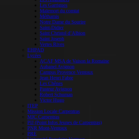
Les Garrigues
Malemort du comtat
Méthamis
Notre Dame du Sourire
Saint-Didier
Saint Christol d’Albion
Saint Joseph
Vertes Rives
EHPAD
Lycées
ACAF MSA de Vaison la Romaine
Aubanel Avignon
Campus Provence Ventoux
Jean Henri Fabre
Les Chênes
Pasteur Avignon
Robert Schuman
Victor Hugo
ITEP
Mission Locale Carpentras
MJC Carpentras
PIJ (Point Infos Jeunes de Carpentras)
PNR Mont-Ventoux
PRE