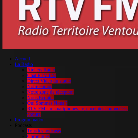
Accueil
La Radio
Ateliers Radio
Chat RTV FM
Direct Video du studio
Notre équipe
Notre zone de réception
Nous Écouter
Qui Sommes Nous ?
RTV FM sur smartphones, tv, enceintes connectées,
voiture
Programmation
Podcasts
Tous les podcasts
Chroniques