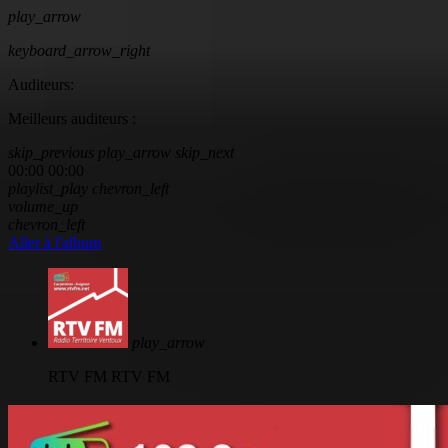
play_arrow
keyboard_arrow_right
Auditeurs:
Meilleurs auditeurs :
skip_previous
play_arrow
skip_next
00:00
00:00
playlist_play
chevron_left
volume_up
chevron_left
Aller à l'album
play_arrow
RTV FM
RTV FM