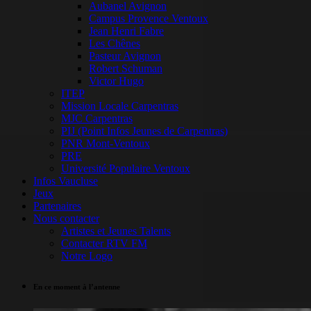
Aubanel Avignon
Campus Provence Ventoux
Jean Henri Fabre
Les Chênes
Pasteur Avignon
Robert Schuman
Victor Hugo
ITEP
Mission Locale Carpentras
MJC Carpentras
PIJ (Point Infos Jeunes de Carpentras)
PNR Mont-Ventoux
PRE
Université Populaire Ventoux
Infos Vaucluse
Jeux
Partenaires
Nous contacter
Artistes et Jeunes Talents
Contacter RTV FM
Notre Logo
En ce moment à l’antenne