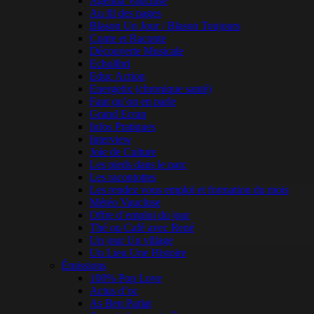
Agenda Vaucluse
Au fil des pages
Blason Un Jour / Blason Toujours
Conte et Raconte
Découverte Musicale
Echolibri
Educ Action
Energetix (chronique santé)
Faut qu’on en parle
Grand Ecran
Infos Pratiques
Interview
Joie de Culture
Les pieds dans le parc
Les racontottes
Les rendez vous emploi et formation du mois
Météo Vaucluse
Offre d’emploi du jour
Thé ou Café avec René
Un jour Un village
Un Lieu Une Histoire
Émissions
100% Pop Love
Actus d’oc
As Ben Parlat