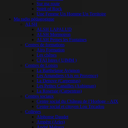
Sur ma route
Spirit of Rock
Une Femme Un Homme Un Territoire
Ma radio pédagogique
ALSH
ALSH LAPALUD
ALSH Mormoiron
ALSH Pernes les Fontaines
Centres de formations
Airo Formation
Les chênes
CFAI Istres ( UIMM )
Centres de Loisirs
La Barthelasse Avignon
Les Amandiers (Aix en Provence)
La Denove (Carpentras)
Les Petites Canailles (Aubignan)
La Roseraie (Carpentras)
Centres sociaux
Centre social du Château de l’Horloge – AIX
Centre social et citoyen Lou Tricadou
Collèges
Alphonse Daudet
Ampère (Arles)
André Malraux