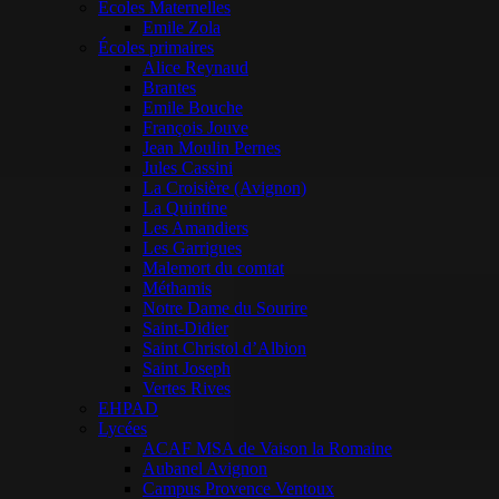
Ecoles Maternelles
Emile Zola
Écoles primaires
Alice Reynaud
Brantes
Emile Bouche
François Jouve
Jean Moulin Pernes
Jules Cassini
La Croisière (Avignon)
La Quintine
Les Amandiers
Les Garrigues
Malemort du comtat
Méthamis
Notre Dame du Sourire
Saint-Didier
Saint Christol d’Albion
Saint Joseph
Vertes Rives
EHPAD
Lycées
ACAF MSA de Vaison la Romaine
Aubanel Avignon
Campus Provence Ventoux