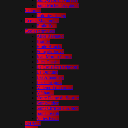
Saint-Gabriel (Valréas)
Saint Michel (Avignon)
Colonies
Colonies Telligo
Ecoles Maternelles
Emile Zola
Écoles primaires
Alice Reynaud
Brantes
Emile Bouche
François Jouve
Jean Moulin Pernes
Jules Cassini
La Croisière (Avignon)
La Quintine
Les Amandiers
Les Garrigues
Malemort du comtat
Méthamis
Notre Dame du Sourire
Saint-Didier
Saint Christol d’Albion
Saint Joseph
Vertes Rives
EHPAD