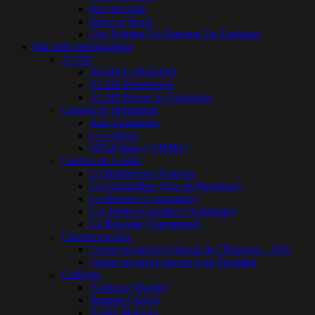
Sur ma route
Spirit of Rock
Une Femme Un Homme Un Territoire
Ma radio pédagogique
ALSH
ALSH LAPALUD
ALSH Mormoiron
ALSH Pernes les Fontaines
Centres de formations
Airo Formation
Les chênes
CFAI Istres ( UIMM )
Centres de Loisirs
La Barthelasse Avignon
Les Amandiers (Aix en Provence)
La Denove (Carpentras)
Les Petites Canailles (Aubignan)
La Roseraie (Carpentras)
Centres sociaux
Centre social du Château de l’Horloge – AIX
Centre social et citoyen Lou Tricadou
Collèges
Alphonse Daudet
Ampère (Arles)
André Malraux