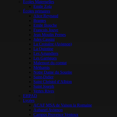
Ecoles Maternelles
Emile Zola
Écoles primaires
Alice Reynaud
Brantes
Emile Bouche
François Jouve
Jean Moulin Pernes
Jules Cassini
La Croisière (Avignon)
La Quintine
Les Amandiers
Les Garrigues
Malemort du comtat
Méthamis
Notre Dame du Sourire
Saint-Didier
Saint Christol d’Albion
Saint Joseph
Vertes Rives
EHPAD
Lycées
ACAF MSA de Vaison la Romaine
Aubanel Avignon
Campus Provence Ventoux