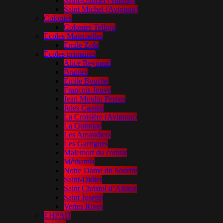
Saint-Gabriel (Valréas)
Saint Michel (Avignon)
Colonies
Colonies Telligo
Ecoles Maternelles
Emile Zola
Écoles primaires
Alice Reynaud
Brantes
Emile Bouche
François Jouve
Jean Moulin Pernes
Jules Cassini
La Croisière (Avignon)
La Quintine
Les Amandiers
Les Garrigues
Malemort du comtat
Méthamis
Notre Dame du Sourire
Saint-Didier
Saint Christol d’Albion
Saint Joseph
Vertes Rives
EHPAD