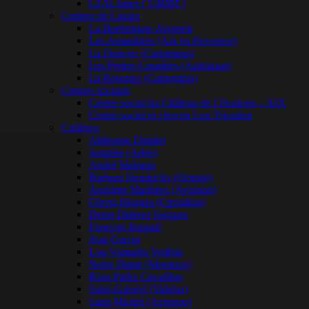
CFAI Istres ( UIMM )
Centres de Loisirs
La Barthelasse Avignon
Les Amandiers (Aix en Provence)
La Denove (Carpentras)
Les Petites Canailles (Aubignan)
La Roseraie (Carpentras)
Centres sociaux
Centre social du Château de l’Horloge – AIX
Centre social et citoyen Lou Tricadou
Collèges
Alphonse Daudet
Ampère (Arles)
André Malraux
Barbara Hendricks (Orange)
Anselme Matthieu (Avignon)
Clovis Hugues (Cavaillon)
Denis Diderot Sorgues
François Raspail
Jean Garcin
Lou Vignarès Vedène
Notre Dame (Monteux)
Rosa Parks Cavaillon
Saint-Gabriel (Valréas)
Saint Michel (Avignon)