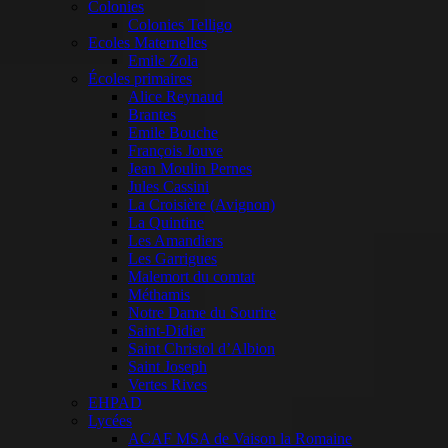
Colonies
Colonies Telligo
Ecoles Maternelles
Emile Zola
Écoles primaires
Alice Reynaud
Brantes
Emile Bouche
François Jouve
Jean Moulin Pernes
Jules Cassini
La Croisière (Avignon)
La Quintine
Les Amandiers
Les Garrigues
Malemort du comtat
Méthamis
Notre Dame du Sourire
Saint-Didier
Saint Christol d’Albion
Saint Joseph
Vertes Rives
EHPAD
Lycées
ACAF MSA de Vaison la Romaine