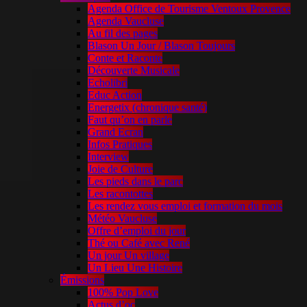
Agenda Office de Tourisme Ventoux Provence
Agenda Vaucluse
Au fil des pages
Blason Un Jour / Blason Toujours
Conte et Raconte
Découverte Musicale
Echolibri
Educ Action
Energetix (chronique santé)
Faut qu’on en parle
Grand Ecran
Infos Pratiques
Interview
Joie de Culture
Les pieds dans le parc
Les racontottes
Les rendez vous emploi et formation du mois
Météo Vaucluse
Offre d’emploi du jour
Thé ou Café avec René
Un jour Un village
Un Lieu Une Histoire
Émissions
100% Pop Love
Actus d’oc