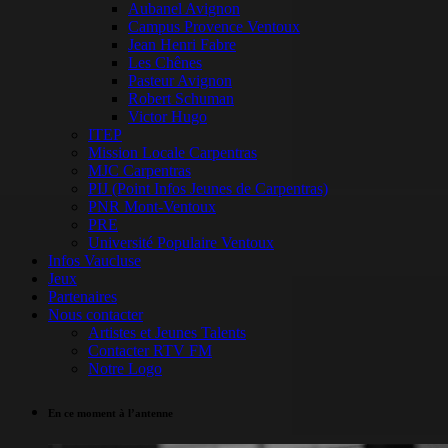
Aubanel Avignon
Campus Provence Ventoux
Jean Henri Fabre
Les Chênes
Pasteur Avignon
Robert Schuman
Victor Hugo
ITEP
Mission Locale Carpentras
MJC Carpentras
PIJ (Point Infos Jeunes de Carpentras)
PNR Mont-Ventoux
PRE
Université Populaire Ventoux
Infos Vaucluse
Jeux
Partenaires
Nous contacter
Artistes et Jeunes Talents
Contacter RTV FM
Notre Logo
En ce moment à l’antenne