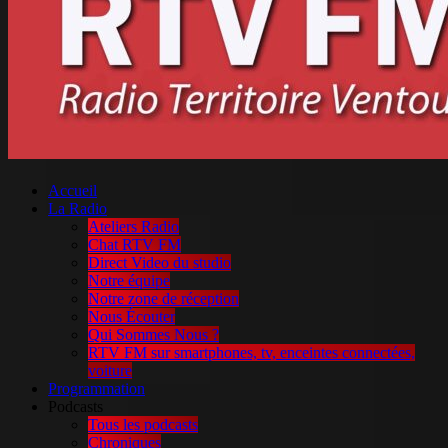
Accueil
La Radio
Ateliers Radio
Chat RTV FM
Direct Video du studio
Notre équipe
Notre zone de réception
Nous Écouter
Qui Sommes Nous ?
RTV FM sur smartphones, tv, enceintes connectées,
voiture
Programmation
Podcasts
Tous les podcasts
Chroniques