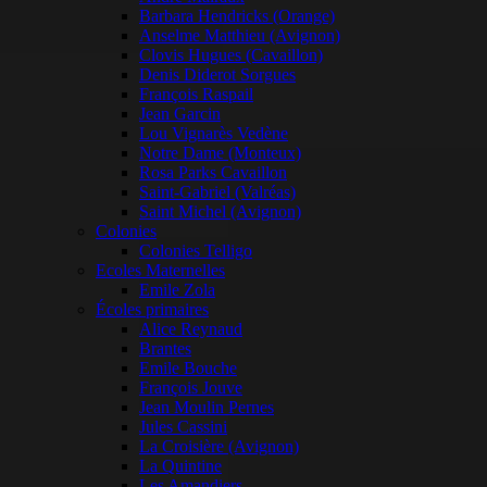
Barbara Hendricks (Orange)
Anselme Matthieu (Avignon)
Clovis Hugues (Cavaillon)
Denis Diderot Sorgues
François Raspail
Jean Garcin
Lou Vignarès Vedène
Notre Dame (Monteux)
Rosa Parks Cavaillon
Saint-Gabriel (Valréas)
Saint Michel (Avignon)
Colonies
Colonies Telligo
Ecoles Maternelles
Emile Zola
Écoles primaires
Alice Reynaud
Brantes
Emile Bouche
François Jouve
Jean Moulin Pernes
Jules Cassini
La Croisière (Avignon)
La Quintine
Les Amandiers