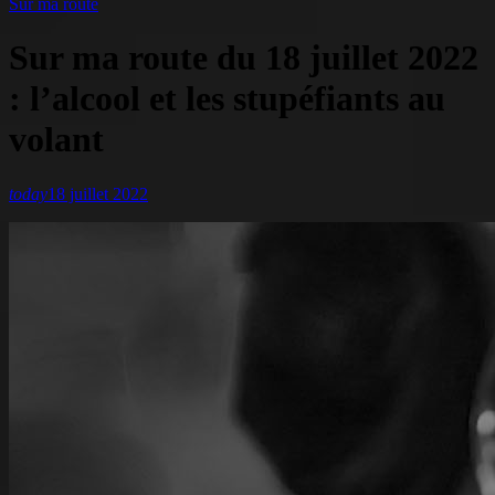
Sur ma route
Sur ma route du 18 juillet 2022
: l’alcool et les stupéfiants au
volant
today
18 juillet 2022