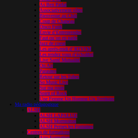
As Ben Parlat
Associativement vôtre
Bienvenue au Club
Coup de Chapeau
Disco Funk
Envie d’Entreprendre
Faut qu’on en parle
Jazz de coeur
Les après-midi d’ RTVFM
Les rendez vous d’écholibri
Live Santé Mutualité
On Air
Parasites
Retour sur les Tubes
So Music Live
Sur ma route
Spirit of Rock
Une Femme Un Homme Un Territoire
Ma radio pédagogique
ALSH
ALSH LAPALUD
ALSH Mormoiron
ALSH Pernes les Fontaines
Centres de formations
Airo Formation