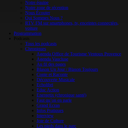
Notre équipe
Notre zone de réception
Nous Écouter
Qui Sommes Nous ?
RTV FM sur smartphones, tv, enceintes connectées,
voiture
Programmation
Podcasts
Tous les podcasts
Chroniques
Agenda Office de Tourisme Ventoux Provence
Agenda Vaucluse
Au fil des pages
Blason Un Jour / Blason Toujours
Conte et Raconte
Découverte Musicale
Echolibri
Educ Action
Energetix (chronique santé)
Faut qu’on en parle
Grand Ecran
Infos Pratiques
Interview
Joie de Culture
Les pieds dans le parc