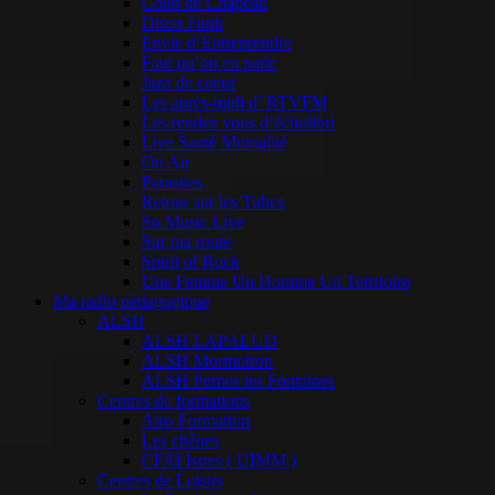
Coup de Chapeau
Disco Funk
Envie d’Entreprendre
Faut qu’on en parle
Jazz de coeur
Les après-midi d’ RTVFM
Les rendez vous d’écholibri
Live Santé Mutualité
On Air
Parasites
Retour sur les Tubes
So Music Live
Sur ma route
Spirit of Rock
Une Femme Un Homme Un Territoire
Ma radio pédagogique
ALSH
ALSH LAPALUD
ALSH Mormoiron
ALSH Pernes les Fontaines
Centres de formations
Airo Formation
Les chênes
CFAI Istres ( UIMM )
Centres de Loisirs