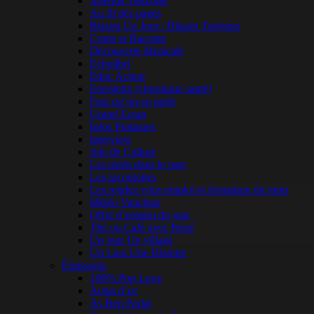
Agenda Vaucluse
Au fil des pages
Blason Un Jour / Blason Toujours
Conte et Raconte
Découverte Musicale
Echolibri
Educ Action
Energetix (chronique santé)
Faut qu’on en parle
Grand Ecran
Infos Pratiques
Interview
Joie de Culture
Les pieds dans le parc
Les racontottes
Les rendez vous emploi et formation du mois
Météo Vaucluse
Offre d’emploi du jour
Thé ou Café avec René
Un jour Un village
Un Lieu Une Histoire
Émissions
100% Pop Love
Actus d’oc
As Ben Parlat