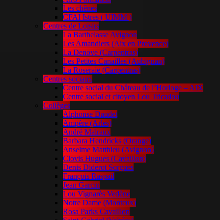
Les chênes
CFAI Istres ( UIMM )
Centres de Loisirs
La Barthelasse Avignon
Les Amandiers (Aix en Provence)
La Denove (Carpentras)
Les Petites Canailles (Aubignan)
La Roseraie (Carpentras)
Centres sociaux
Centre social du Château de l’Horloge – AIX
Centre social et citoyen Lou Tricadou
Collèges
Alphonse Daudet
Ampère (Arles)
André Malraux
Barbara Hendricks (Orange)
Anselme Matthieu (Avignon)
Clovis Hugues (Cavaillon)
Denis Diderot Sorgues
François Raspail
Jean Garcin
Lou Vignarès Vedène
Notre Dame (Monteux)
Rosa Parks Cavaillon