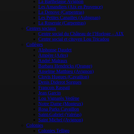
La Barthelasse Avignon
Les Amandiers (Aix en Provence)
La Denove (Carpentras)
Les Petites Canailles (Aubignan)
La Roseraie (Carpentras)
Centres sociaux
Centre social du Château de l’Horloge – AIX
Centre social et citoyen Lou Tricadou
Collèges
Alphonse Daudet
Ampère (Arles)
André Malraux
Barbara Hendricks (Orange)
Anselme Matthieu (Avignon)
Clovis Hugues (Cavaillon)
Denis Diderot Sorgues
François Raspail
Jean Garcin
Lou Vignarès Vedène
Notre Dame (Monteux)
Rosa Parks Cavaillon
Saint-Gabriel (Valréas)
Saint Michel (Avignon)
Colonies
Colonies Telligo