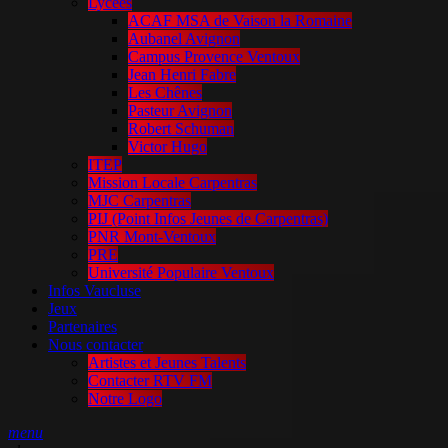
Lycées
ACAF MSA de Vaison la Romaine
Aubanel Avignon
Campus Provence Ventoux
Jean Henri Fabre
Les Chênes
Pasteur Avignon
Robert Schuman
Victor Hugo
ITEP
Mission Locale Carpentras
MJC Carpentras
PIJ (Point Infos Jeunes de Carpentras)
PNR Mont-Ventoux
PRE
Université Populaire Ventoux
Infos Vaucluse
Jeux
Partenaires
Nous contacter
Artistes et Jeunes Talents
Contacter RTV FM
Notre Logo
menu