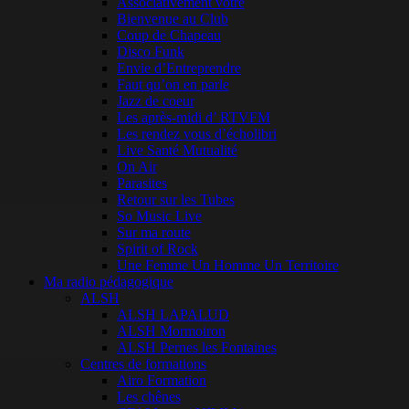
Associativement vôtre
Bienvenue au Club
Coup de Chapeau
Disco Funk
Envie d’Entreprendre
Faut qu’on en parle
Jazz de coeur
Les après-midi d’ RTVFM
Les rendez vous d’écholibri
Live Santé Mutualité
On Air
Parasites
Retour sur les Tubes
So Music Live
Sur ma route
Spirit of Rock
Une Femme Un Homme Un Territoire
Ma radio pédagogique
ALSH
ALSH LAPALUD
ALSH Mormoiron
ALSH Pernes les Fontaines
Centres de formations
Airo Formation
Les chênes