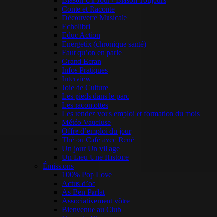
Blason Un Jour / Blason Toujours
Conte et Raconte
Découverte Musicale
Echolibri
Educ Action
Energetix (chronique santé)
Faut qu’on en parle
Grand Ecran
Infos Pratiques
Interview
Joie de Culture
Les pieds dans le parc
Les racontottes
Les rendez vous emploi et formation du mois
Météo Vaucluse
Offre d’emploi du jour
Thé ou Café avec René
Un jour Un village
Un Lieu Une Histoire
Émissions
100% Pop Love
Actus d’oc
As Ben Parlat
Associativement vôtre
Bienvenue au Club