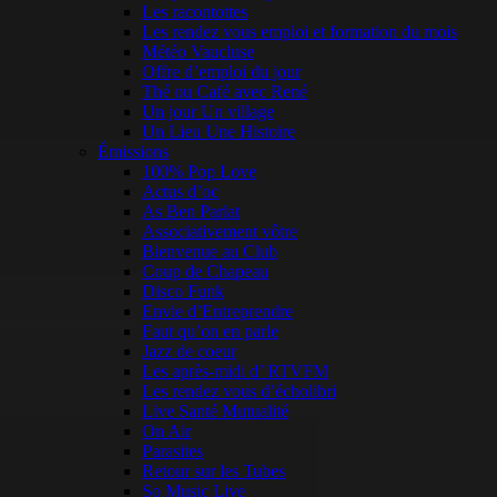
Les racontottes
Les rendez vous emploi et formation du mois
Météo Vaucluse
Offre d’emploi du jour
Thé ou Café avec René
Un jour Un village
Un Lieu Une Histoire
Émissions
100% Pop Love
Actus d’oc
As Ben Parlat
Associativement vôtre
Bienvenue au Club
Coup de Chapeau
Disco Funk
Envie d’Entreprendre
Faut qu’on en parle
Jazz de coeur
Les après-midi d’ RTVFM
Les rendez vous d’écholibri
Live Santé Mutualité
On Air
Parasites
Retour sur les Tubes
So Music Live