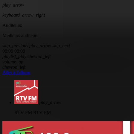
play_arrow
keyboard_arrow_right
Auditeurs:
Meilleurs auditeurs :
skip_previous
play_arrow
skip_next
00:00
00:00
playlist_play
chevron_left
volume_up
chevron_left
Aller à l'album
play_arrow
RTV FM
RTV FM