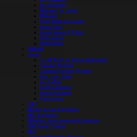
Les Garrigues
Malemort du comtat
Méthamis
Notre Dame du Sourire
Saint-Didier
Saint Christol d’Albion
Saint Joseph
Vertes Rives
EHPAD
Lycées
ACAF MSA de Vaison la Romaine
Aubanel Avignon
Campus Provence Ventoux
Jean Henri Fabre
Les Chênes
Pasteur Avignon
Robert Schuman
Victor Hugo
ITEP
Mission Locale Carpentras
MJC Carpentras
PIJ (Point Infos Jeunes de Carpentras)
PNR Mont-Ventoux
PRE