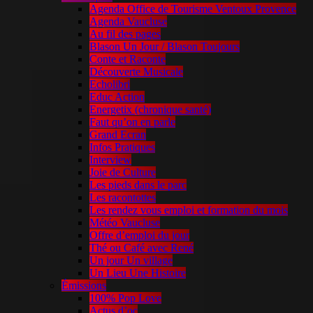
Agenda Office de Tourisme Ventoux Provence
Agenda Vaucluse
Au fil des pages
Blason Un Jour / Blason Toujours
Conte et Raconte
Découverte Musicale
Echolibri
Educ Action
Energetix (chronique santé)
Faut qu’on en parle
Grand Ecran
Infos Pratiques
Interview
Joie de Culture
Les pieds dans le parc
Les racontottes
Les rendez vous emploi et formation du mois
Météo Vaucluse
Offre d’emploi du jour
Thé ou Café avec René
Un jour Un village
Un Lieu Une Histoire
Émissions
100% Pop Love
Actus d’oc