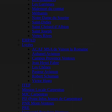
Les Garrigues
Malemort du comtat
Méthamis
Notre Dame du Sourire
Saint-Didier
Saint Christol d’Albion
Saint Joseph
Vertes Rives
EHPAD
Lycées
ACAF MSA de Vaison la Romaine
Aubanel Avignon
Campus Provence Ventoux
Jean Henri Fabre
Les Chênes
Pasteur Avignon
Robert Schuman
Victor Hugo
ITEP
Mission Locale Carpentras
MJC Carpentras
PIJ (Point Infos Jeunes de Carpentras)
PNR Mont-Ventoux
PRE