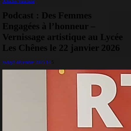
Articles Vaucluse
Podcast : Des Femmes
Engagées à l’honneur –
Vernissage artistique au Lycée
Les Chênes le 22 janvier 2026
today
3 décembre 2025
14
5