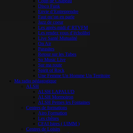
Coup de Chapeau
Disco Funk
Envie d’Entreprendre
Faut qu’on en parle
Jazz de coeur
Les après-midi d’ RTVFM
Les rendez vous d’écholibri
Live Santé Mutualité
On Air
Parasites
Retour sur les Tubes
So Music Live
Sur ma route
Spirit of Rock
Une Femme Un Homme Un Territoire
Ma radio pédagogique
ALSH
ALSH LAPALUD
ALSH Mormoiron
ALSH Pernes les Fontaines
Centres de formations
Airo Formation
Les chênes
CFAI Istres ( UIMM )
Centres de Loisirs