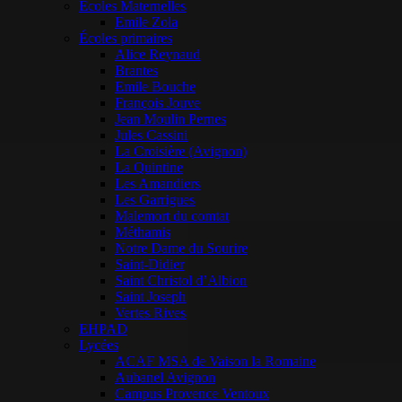
Ecoles Maternelles
Emile Zola
Écoles primaires
Alice Reynaud
Brantes
Emile Bouche
François Jouve
Jean Moulin Pernes
Jules Cassini
La Croisière (Avignon)
La Quintine
Les Amandiers
Les Garrigues
Malemort du comtat
Méthamis
Notre Dame du Sourire
Saint-Didier
Saint Christol d’Albion
Saint Joseph
Vertes Rives
EHPAD
Lycées
ACAF MSA de Vaison la Romaine
Aubanel Avignon
Campus Provence Ventoux