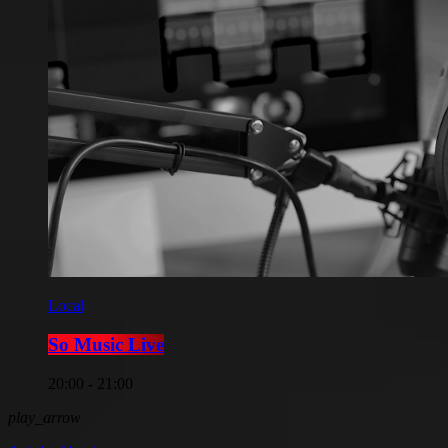
Local
So Music Live
20:00 - 21:00
play_arrow