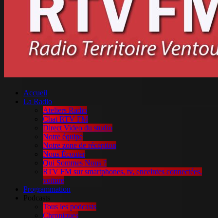
Accueil
La Radio
Ateliers Radio
Chat RTV FM
Direct Video du studio
Notre équipe
Notre zone de réception
Nous Écouter
Qui Sommes Nous ?
RTV FM sur smartphones, tv, enceintes connectées,
voiture
Programmation
Podcasts
Tous les podcasts
Chroniques