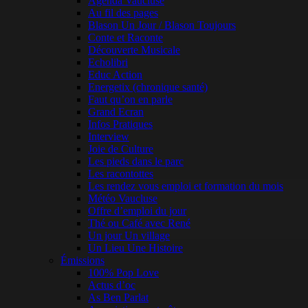
Agenda Vaucluse
Au fil des pages
Blason Un Jour / Blason Toujours
Conte et Raconte
Découverte Musicale
Echolibri
Educ Action
Energetix (chronique santé)
Faut qu’on en parle
Grand Ecran
Infos Pratiques
Interview
Joie de Culture
Les pieds dans le parc
Les racontottes
Les rendez vous emploi et formation du mois
Météo Vaucluse
Offre d’emploi du jour
Thé ou Café avec René
Un jour Un village
Un Lieu Une Histoire
Émissions
100% Pop Love
Actus d’oc
As Ben Parlat