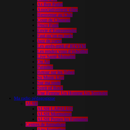
As Ben Parlat
Associativement vôtre
Bienvenue au Club
Coup de Chapeau
Disco Funk
Envie d’Entreprendre
Faut qu’on en parle
Jazz de coeur
Les après-midi d’ RTVFM
Les rendez vous d’écholibri
Live Santé Mutualité
On Air
Parasites
Retour sur les Tubes
So Music Live
Sur ma route
Spirit of Rock
Une Femme Un Homme Un Territoire
Ma radio pédagogique
ALSH
ALSH LAPALUD
ALSH Mormoiron
ALSH Pernes les Fontaines
Centres de formations
Airo Formation