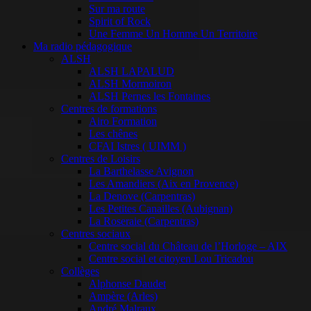
Sur ma route
Spirit of Rock
Une Femme Un Homme Un Territoire
Ma radio pédagogique
ALSH
ALSH LAPALUD
ALSH Mormoiron
ALSH Pernes les Fontaines
Centres de formations
Airo Formation
Les chênes
CFAI Istres ( UIMM )
Centres de Loisirs
La Barthelasse Avignon
Les Amandiers (Aix en Provence)
La Denove (Carpentras)
Les Petites Canailles (Aubignan)
La Roseraie (Carpentras)
Centres sociaux
Centre social du Château de l’Horloge – AIX
Centre social et citoyen Lou Tricadou
Collèges
Alphonse Daudet
Ampère (Arles)
André Malraux