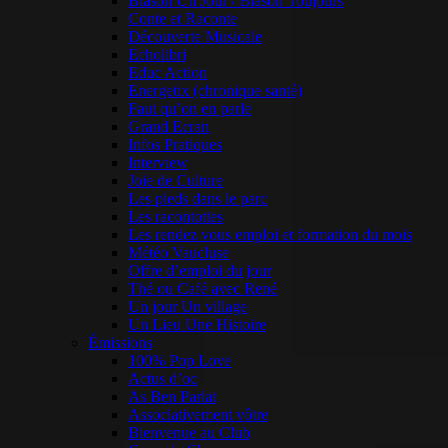
Blason Un Jour / Blason Toujours
Conte et Raconte
Découverte Musicale
Echolibri
Educ Action
Energetix (chronique santé)
Faut qu’on en parle
Grand Ecran
Infos Pratiques
Interview
Joie de Culture
Les pieds dans le parc
Les racontottes
Les rendez vous emploi et formation du mois
Météo Vaucluse
Offre d’emploi du jour
Thé ou Café avec René
Un jour Un village
Un Lieu Une Histoire
Émissions
100% Pop Love
Actus d’oc
As Ben Parlat
Associativement vôtre
Bienvenue au Club