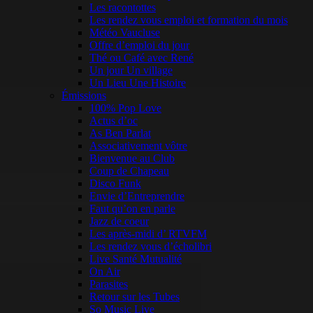
Les racontottes
Les rendez vous emploi et formation du mois
Météo Vaucluse
Offre d’emploi du jour
Thé ou Café avec René
Un jour Un village
Un Lieu Une Histoire
Émissions
100% Pop Love
Actus d’oc
As Ben Parlat
Associativement vôtre
Bienvenue au Club
Coup de Chapeau
Disco Funk
Envie d’Entreprendre
Faut qu’on en parle
Jazz de coeur
Les après-midi d’ RTVFM
Les rendez vous d’écholibri
Live Santé Mutualité
On Air
Parasites
Retour sur les Tubes
So Music Live