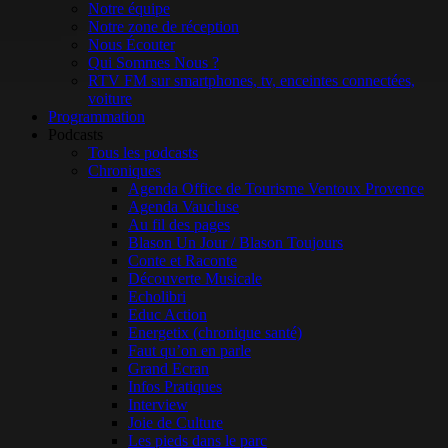
Notre équipe
Notre zone de réception
Nous Écouter
Qui Sommes Nous ?
RTV FM sur smartphones, tv, enceintes connectées,
voiture
Programmation
Podcasts
Tous les podcasts
Chroniques
Agenda Office de Tourisme Ventoux Provence
Agenda Vaucluse
Au fil des pages
Blason Un Jour / Blason Toujours
Conte et Raconte
Découverte Musicale
Echolibri
Educ Action
Energetix (chronique santé)
Faut qu’on en parle
Grand Ecran
Infos Pratiques
Interview
Joie de Culture
Les pieds dans le parc