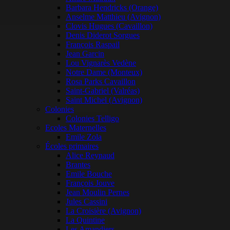
Barbara Hendricks (Orange)
Anselme Matthieu (Avignon)
Clovis Hugues (Cavaillon)
Denis Diderot Sorgues
François Raspail
Jean Garcin
Lou Vignarès Vedène
Notre Dame (Monteux)
Rosa Parks Cavaillon
Saint-Gabriel (Valréas)
Saint Michel (Avignon)
Colonies
Colonies Telligo
Ecoles Maternelles
Emile Zola
Écoles primaires
Alice Reynaud
Brantes
Emile Bouche
François Jouve
Jean Moulin Pernes
Jules Cassini
La Croisière (Avignon)
La Quintine
Les Amandiers