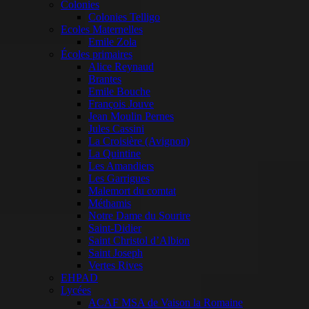
Colonies
Colonies Telligo
Ecoles Maternelles
Emile Zola
Écoles primaires
Alice Reynaud
Brantes
Emile Bouche
François Jouve
Jean Moulin Pernes
Jules Cassini
La Croisière (Avignon)
La Quintine
Les Amandiers
Les Garrigues
Malemort du comtat
Méthamis
Notre Dame du Sourire
Saint-Didier
Saint Christol d’Albion
Saint Joseph
Vertes Rives
EHPAD
Lycées
ACAF MSA de Vaison la Romaine