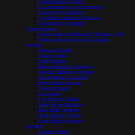
La Barthelasse Avignon
Les Amandiers (Aix en Provence)
La Denove (Carpentras)
Les Petites Canailles (Aubignan)
La Roseraie (Carpentras)
Centres sociaux
Centre social du Château de l’Horloge – AIX
Centre social et citoyen Lou Tricadou
Collèges
Alphonse Daudet
Ampère (Arles)
André Malraux
Barbara Hendricks (Orange)
Anselme Matthieu (Avignon)
Clovis Hugues (Cavaillon)
Denis Diderot Sorgues
François Raspail
Jean Garcin
Lou Vignarès Vedène
Notre Dame (Monteux)
Rosa Parks Cavaillon
Saint-Gabriel (Valréas)
Saint Michel (Avignon)
Colonies
Colonies Telligo