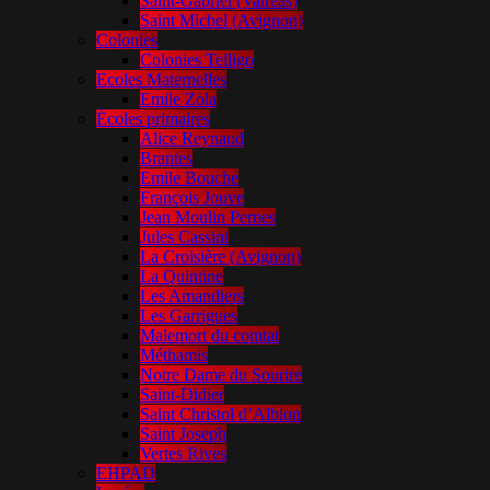
Saint-Gabriel (Valréas)
Saint Michel (Avignon)
Colonies
Colonies Telligo
Ecoles Maternelles
Emile Zola
Écoles primaires
Alice Reynaud
Brantes
Emile Bouche
François Jouve
Jean Moulin Pernes
Jules Cassini
La Croisière (Avignon)
La Quintine
Les Amandiers
Les Garrigues
Malemort du comtat
Méthamis
Notre Dame du Sourire
Saint-Didier
Saint Christol d’Albion
Saint Joseph
Vertes Rives
EHPAD