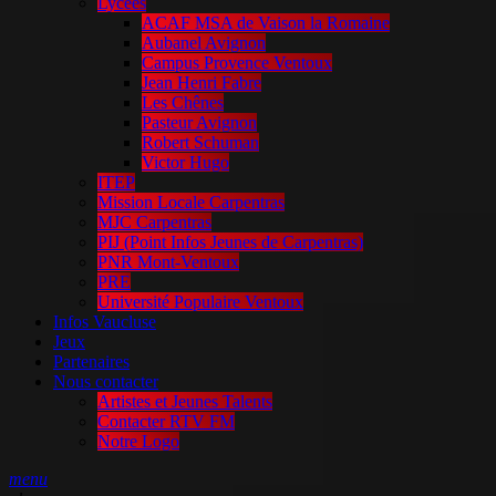
Lycées
ACAF MSA de Vaison la Romaine
Aubanel Avignon
Campus Provence Ventoux
Jean Henri Fabre
Les Chênes
Pasteur Avignon
Robert Schuman
Victor Hugo
ITEP
Mission Locale Carpentras
MJC Carpentras
PIJ (Point Infos Jeunes de Carpentras)
PNR Mont-Ventoux
PRE
Université Populaire Ventoux
Infos Vaucluse
Jeux
Partenaires
Nous contacter
Artistes et Jeunes Talents
Contacter RTV FM
Notre Logo
menu