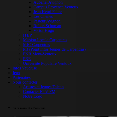
Aubanel Avignon
Campus Provence Ventoux
Jean Henri Fabre
Les Chênes
Pasteur Avignon
Robert Schuman
Victor Hugo
ITEP
Mission Locale Carpentras
MJC Carpentras
PIJ (Point Infos Jeunes de Carpentras)
PNR Mont-Ventoux
PRE
Université Populaire Ventoux
Infos Vaucluse
Jeux
Partenaires
Nous contacter
Artistes et Jeunes Talents
Contacter RTV FM
Notre Logo
En ce moment à l’antenne