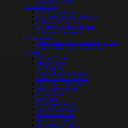
CFAI Istres ( UIMM )
Centres de Loisirs
La Barthelasse Avignon
Les Amandiers (Aix en Provence)
La Denove (Carpentras)
Les Petites Canailles (Aubignan)
La Roseraie (Carpentras)
Centres sociaux
Centre social du Château de l’Horloge – AIX
Centre social et citoyen Lou Tricadou
Collèges
Alphonse Daudet
Ampère (Arles)
André Malraux
Barbara Hendricks (Orange)
Anselme Matthieu (Avignon)
Clovis Hugues (Cavaillon)
Denis Diderot Sorgues
François Raspail
Jean Garcin
Lou Vignarès Vedène
Notre Dame (Monteux)
Rosa Parks Cavaillon
Saint-Gabriel (Valréas)
Saint Michel (Avignon)