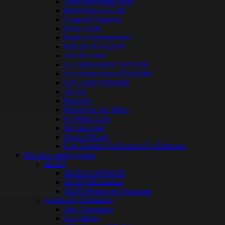
Associativement vôtre
Bienvenue au Club
Coup de Chapeau
Disco Funk
Envie d’Entreprendre
Faut qu’on en parle
Jazz de coeur
Les après-midi d’ RTVFM
Les rendez vous d’écholibri
Live Santé Mutualité
On Air
Parasites
Retour sur les Tubes
So Music Live
Sur ma route
Spirit of Rock
Une Femme Un Homme Un Territoire
Ma radio pédagogique
ALSH
ALSH LAPALUD
ALSH Mormoiron
ALSH Pernes les Fontaines
Centres de formations
Airo Formation
Les chênes