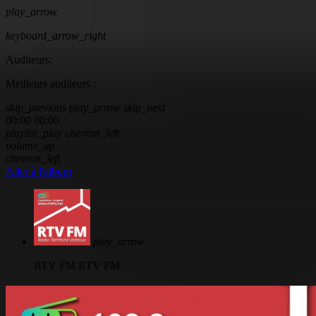
play_arrow
keyboard_arrow_right
Auditeurs:
Meilleurs auditeurs :
skip_previous
play_arrow
skip_next
00:00
00:00
playlist_play
chevron_left
volume_up
chevron_left
Aller à l'album
play_arrow
RTV FM
RTV FM