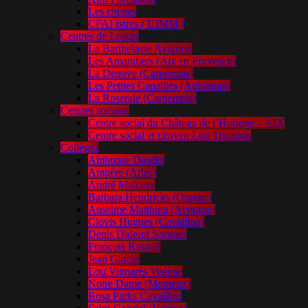
Les chênes
CFAI Istres ( UIMM )
Centres de Loisirs
La Barthelasse Avignon
Les Amandiers (Aix en Provence)
La Denove (Carpentras)
Les Petites Canailles (Aubignan)
La Roseraie (Carpentras)
Centres sociaux
Centre social du Château de l’Horloge – AIX
Centre social et citoyen Lou Tricadou
Collèges
Alphonse Daudet
Ampère (Arles)
André Malraux
Barbara Hendricks (Orange)
Anselme Matthieu (Avignon)
Clovis Hugues (Cavaillon)
Denis Diderot Sorgues
François Raspail
Jean Garcin
Lou Vignarès Vedène
Notre Dame (Monteux)
Rosa Parks Cavaillon