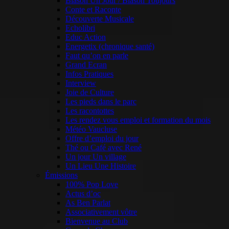
Blason Un Jour / Blason Toujours
Conte et Raconte
Découverte Musicale
Echolibri
Educ Action
Energetix (chronique santé)
Faut qu’on en parle
Grand Ecran
Infos Pratiques
Interview
Joie de Culture
Les pieds dans le parc
Les racontottes
Les rendez vous emploi et formation du mois
Météo Vaucluse
Offre d’emploi du jour
Thé ou Café avec René
Un jour Un village
Un Lieu Une Histoire
Émissions
100% Pop Love
Actus d’oc
As Ben Parlat
Associativement vôtre
Bienvenue au Club