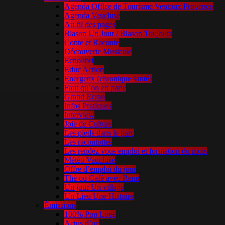
Agenda Office de Tourisme Ventoux Provence
Agenda Vaucluse
Au fil des pages
Blason Un Jour / Blason Toujours
Conte et Raconte
Découverte Musicale
Echolibri
Educ Action
Energetix (chronique santé)
Faut qu’on en parle
Grand Ecran
Infos Pratiques
Interview
Joie de Culture
Les pieds dans le parc
Les racontottes
Les rendez vous emploi et formation du mois
Météo Vaucluse
Offre d’emploi du jour
Thé ou Café avec René
Un jour Un village
Un Lieu Une Histoire
Émissions
100% Pop Love
Actus d’oc