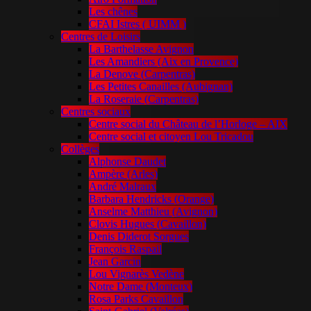
Les chênes
CFAI Istres ( UIMM )
Centres de Loisirs
La Barthelasse Avignon
Les Amandiers (Aix en Provence)
La Denove (Carpentras)
Les Petites Canailles (Aubignan)
La Roseraie (Carpentras)
Centres sociaux
Centre social du Château de l’Horloge – AIX
Centre social et citoyen Lou Tricadou
Collèges
Alphonse Daudet
Ampère (Arles)
André Malraux
Barbara Hendricks (Orange)
Anselme Matthieu (Avignon)
Clovis Hugues (Cavaillon)
Denis Diderot Sorgues
François Raspail
Jean Garcin
Lou Vignarès Vedène
Notre Dame (Monteux)
Rosa Parks Cavaillon