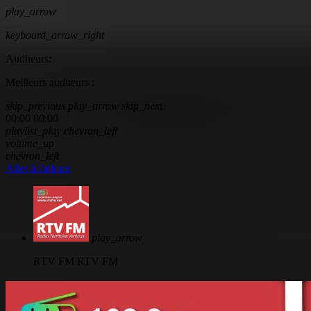
play_arrow
keyboard_arrow_right
Auditeurs:
Meilleurs auditeurs :
skip_previous
play_arrow
skip_next
00:00
00:00
playlist_play
chevron_left
volume_up
chevron_left
Aller à l'album
play_arrow
RTV FM
RTV FM