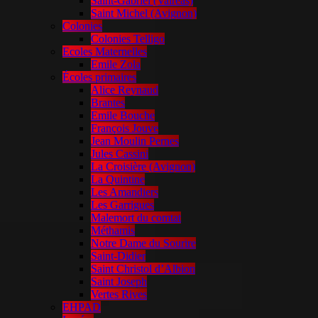
Saint-Gabriel (Valréas)
Saint Michel (Avignon)
Colonies
Colonies Telligo
Ecoles Maternelles
Emile Zola
Écoles primaires
Alice Reynaud
Brantes
Emile Bouche
François Jouve
Jean Moulin Pernes
Jules Cassini
La Croisière (Avignon)
La Quintine
Les Amandiers
Les Garrigues
Malemort du comtat
Méthamis
Notre Dame du Sourire
Saint-Didier
Saint Christol d’Albion
Saint Joseph
Vertes Rives
EHPAD