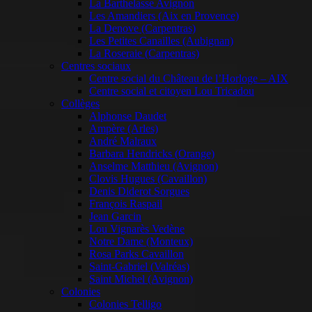
La Barthelasse Avignon
Les Amandiers (Aix en Provence)
La Denove (Carpentras)
Les Petites Canailles (Aubignan)
La Roseraie (Carpentras)
Centres sociaux
Centre social du Château de l’Horloge – AIX
Centre social et citoyen Lou Tricadou
Collèges
Alphonse Daudet
Ampère (Arles)
André Malraux
Barbara Hendricks (Orange)
Anselme Matthieu (Avignon)
Clovis Hugues (Cavaillon)
Denis Diderot Sorgues
François Raspail
Jean Garcin
Lou Vignarès Vedène
Notre Dame (Monteux)
Rosa Parks Cavaillon
Saint-Gabriel (Valréas)
Saint Michel (Avignon)
Colonies
Colonies Telligo