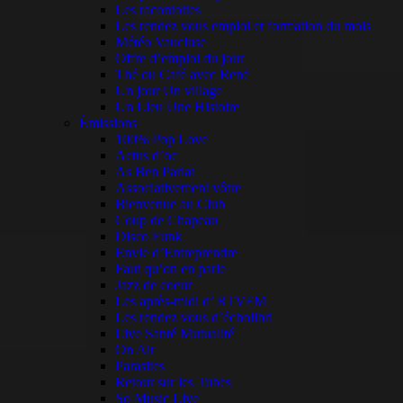
Les racontottes
Les rendez vous emploi et formation du mois
Météo Vaucluse
Offre d’emploi du jour
Thé ou Café avec René
Un jour Un village
Un Lieu Une Histoire
Émissions
100% Pop Love
Actus d’oc
As Ben Parlat
Associativement vôtre
Bienvenue au Club
Coup de Chapeau
Disco Funk
Envie d’Entreprendre
Faut qu’on en parle
Jazz de coeur
Les après-midi d’ RTVFM
Les rendez vous d’écholibri
Live Santé Mutualité
On Air
Parasites
Retour sur les Tubes
So Music Live