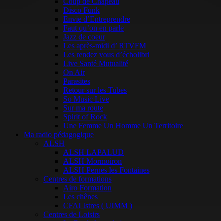
Coup de Chapeau
Disco Funk
Envie d’Entreprendre
Faut qu’on en parle
Jazz de coeur
Les après-midi d’ RTVFM
Les rendez vous d’écholibri
Live Santé Mutualité
On Air
Parasites
Retour sur les Tubes
So Music Live
Sur ma route
Spirit of Rock
Une Femme Un Homme Un Territoire
Ma radio pédagogique
ALSH
ALSH LAPALUD
ALSH Mormoiron
ALSH Pernes les Fontaines
Centres de formations
Airo Formation
Les chênes
CFAI Istres ( UIMM )
Centres de Loisirs