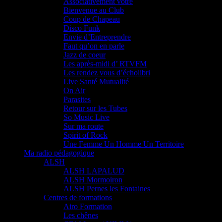
Associativement vôtre
Bienvenue au Club
Coup de Chapeau
Disco Funk
Envie d’Entreprendre
Faut qu’on en parle
Jazz de coeur
Les après-midi d’ RTVFM
Les rendez vous d’écholibri
Live Santé Mutualité
On Air
Parasites
Retour sur les Tubes
So Music Live
Sur ma route
Spirit of Rock
Une Femme Un Homme Un Territoire
Ma radio pédagogique
ALSH
ALSH LAPALUD
ALSH Mormoiron
ALSH Pernes les Fontaines
Centres de formations
Airo Formation
Les chênes