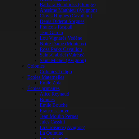
Barbara Hendricks (Orange)
Anselme Matthieu (Avignon)
Clovis Hugues (Cavaillon)
Denis Diderot Sorgues
François Raspail
Jean Garcin
Lou Vignarès Vedène
Notre Dame (Monteux)
Rosa Parks Cavaillon
Saint-Gabriel (Valréas)
Saint Michel (Avignon)
Colonies
Colonies Telligo
Ecoles Maternelles
Emile Zola
Écoles primaires
Alice Reynaud
Brantes
Emile Bouche
François Jouve
Jean Moulin Pernes
Jules Cassini
La Croisière (Avignon)
La Quintine
Les Amandiers