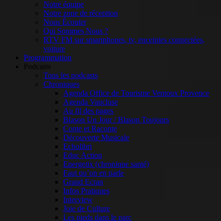
Notre équipe
Notre zone de réception
Nous Écouter
Qui Sommes Nous ?
RTV FM sur smartphones, tv, enceintes connectées,
voiture
Programmation
Podcasts
Tous les podcasts
Chroniques
Agenda Office de Tourisme Ventoux Provence
Agenda Vaucluse
Au fil des pages
Blason Un Jour / Blason Toujours
Conte et Raconte
Découverte Musicale
Echolibri
Educ Action
Energetix (chronique santé)
Faut qu’on en parle
Grand Ecran
Infos Pratiques
Interview
Joie de Culture
Les pieds dans le parc