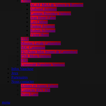
Lycées
ACAF MSA de Vaison la Romaine
Aubanel Avignon
Campus Provence Ventoux
Jean Henri Fabre
Les Chênes
Pasteur Avignon
Robert Schuman
Victor Hugo
ITEP
Mission Locale Carpentras
MJC Carpentras
PIJ (Point Infos Jeunes de Carpentras)
PNR Mont-Ventoux
PRE
Université Populaire Ventoux
Infos Vaucluse
Jeux
Partenaires
Nous contacter
Artistes et Jeunes Talents
Contacter RTV FM
Notre Logo
menu