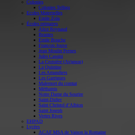
Colonies
Colonies Telligo
Ecoles Maternelles
Emile Zola
Écoles primaires
Alice Reynaud
Brantes
Emile Bouche
François Jouve
Jean Moulin Pernes
Jules Cassini
La Croisière (Avignon)
La Quintine
Les Amandiers
Les Garrigues
Malemort du comtat
Méthamis
Notre Dame du Sourire
Saint-Didier
Saint Christol d’Albion
Saint Joseph
Vertes Rives
EHPAD
Lycées
ACAF MSA de Vaison la Romaine