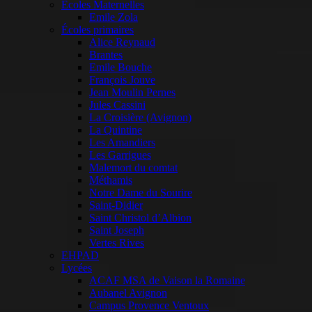
Ecoles Maternelles
Emile Zola
Écoles primaires
Alice Reynaud
Brantes
Emile Bouche
François Jouve
Jean Moulin Pernes
Jules Cassini
La Croisière (Avignon)
La Quintine
Les Amandiers
Les Garrigues
Malemort du comtat
Méthamis
Notre Dame du Sourire
Saint-Didier
Saint Christol d’Albion
Saint Joseph
Vertes Rives
EHPAD
Lycées
ACAF MSA de Vaison la Romaine
Aubanel Avignon
Campus Provence Ventoux