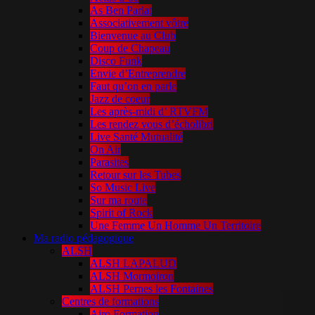
As Ben Parlat
Associativement vôtre
Bienvenue au Club
Coup de Chapeau
Disco Funk
Envie d’Entreprendre
Faut qu’on en parle
Jazz de coeur
Les après-midi d’ RTVFM
Les rendez vous d’écholibri
Live Santé Mutualité
On Air
Parasites
Retour sur les Tubes
So Music Live
Sur ma route
Spirit of Rock
Une Femme Un Homme Un Territoire
Ma radio pédagogique
ALSH
ALSH LAPALUD
ALSH Mormoiron
ALSH Pernes les Fontaines
Centres de formations
Airo Formation