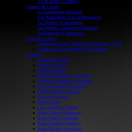
CFAI Istres ( UIMM )
Centres de Loisirs
La Barthelasse Avignon
Les Amandiers (Aix en Provence)
La Denove (Carpentras)
Les Petites Canailles (Aubignan)
La Roseraie (Carpentras)
Centres sociaux
Centre social du Château de l’Horloge – AIX
Centre social et citoyen Lou Tricadou
Collèges
Alphonse Daudet
Ampère (Arles)
André Malraux
Barbara Hendricks (Orange)
Anselme Matthieu (Avignon)
Clovis Hugues (Cavaillon)
Denis Diderot Sorgues
François Raspail
Jean Garcin
Lou Vignarès Vedène
Notre Dame (Monteux)
Rosa Parks Cavaillon
Saint-Gabriel (Valréas)
Saint Michel (Avignon)