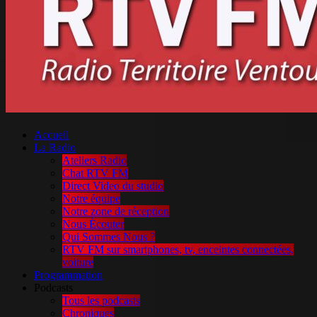
Accueil
La Radio
Ateliers Radio
Chat RTV FM
Direct Video du studio
Notre équipe
Notre zone de réception
Nous Écouter
Qui Sommes Nous ?
RTV FM sur smartphones, tv, enceintes connectées,
voiture
Programmation
Podcasts
Tous les podcasts
Chroniques