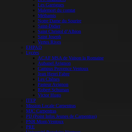
Les Garrigues
Malemort du comtat
Méthamis
Notre Dame du Sourire
Saint-Didier
Saint Christol d’Albion
Saint Joseph
Vertes Rives
EHPAD
Lycées
ACAF MSA de Vaison la Romaine
Aubanel Avignon
Campus Provence Ventoux
Jean Henri Fabre
Les Chênes
Pasteur Avignon
Robert Schuman
Victor Hugo
ITEP
Mission Locale Carpentras
MJC Carpentras
PIJ (Point Infos Jeunes de Carpentras)
PNR Mont-Ventoux
PRE