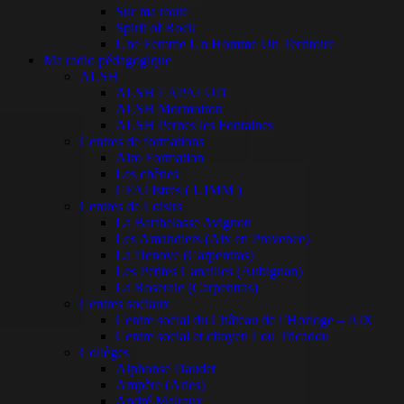
Sur ma route
Spirit of Rock
Une Femme Un Homme Un Territoire
Ma radio pédagogique
ALSH
ALSH LAPALUD
ALSH Mormoiron
ALSH Pernes les Fontaines
Centres de formations
Airo Formation
Les chênes
CFAI Istres ( UIMM )
Centres de Loisirs
La Barthelasse Avignon
Les Amandiers (Aix en Provence)
La Denove (Carpentras)
Les Petites Canailles (Aubignan)
La Roseraie (Carpentras)
Centres sociaux
Centre social du Château de l’Horloge – AIX
Centre social et citoyen Lou Tricadou
Collèges
Alphonse Daudet
Ampère (Arles)
André Malraux