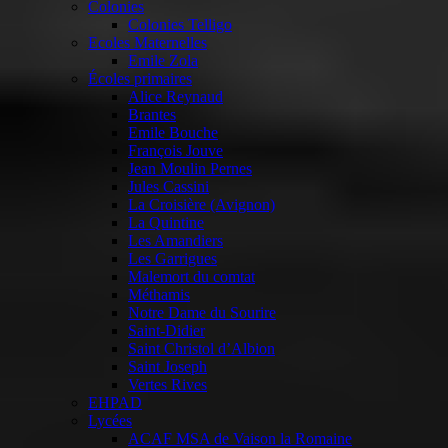
Colonies
Colonies Telligo
Ecoles Maternelles
Emile Zola
Écoles primaires
Alice Reynaud
Brantes
Emile Bouche
François Jouve
Jean Moulin Pernes
Jules Cassini
La Croisière (Avignon)
La Quintine
Les Amandiers
Les Garrigues
Malemort du comtat
Méthamis
Notre Dame du Sourire
Saint-Didier
Saint Christol d’Albion
Saint Joseph
Vertes Rives
EHPAD
Lycées
ACAF MSA de Vaison la Romaine