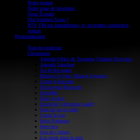
Notre équipe
Notre zone de réception
Nous Écouter
Qui Sommes Nous ?
RTV FM sur smartphones, tv, enceintes connectées,
voiture
Programmation
Podcasts
Tous les podcasts
Chroniques
Agenda Office de Tourisme Ventoux Provence
Agenda Vaucluse
Au fil des pages
Blason Un Jour / Blason Toujours
Conte et Raconte
Découverte Musicale
Echolibri
Educ Action
Energetix (chronique santé)
Faut qu’on en parle
Grand Ecran
Infos Pratiques
Interview
Joie de Culture
Les pieds dans le parc