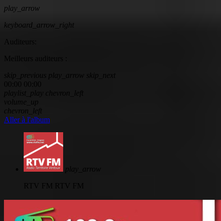
play_arrow
keyboard_arrow_right
Auditeurs:
Meilleurs auditeurs :
skip_previous
play_arrow
skip_next
00:00
00:00
playlist_play
chevron_left
volume_up
chevron_left
Aller à l'album
play_arrow
RTV FM
RTV FM