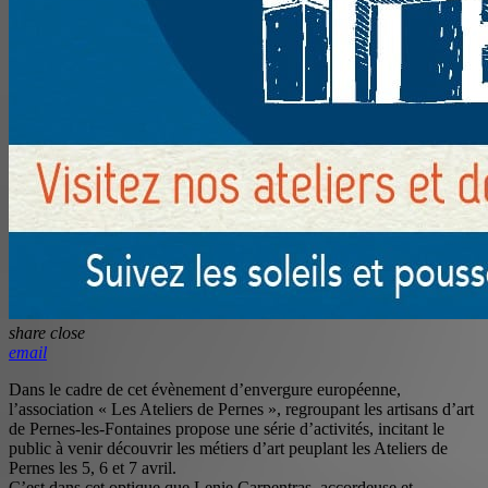
share
close
email
Dans le cadre de cet évènement d’envergure européenne,
l’association « Les Ateliers de Pernes », regroupant les artisans d’art
de Pernes-les-Fontaines propose une série d’activités, incitant le
public à venir découvrir les métiers d’art peuplant les Ateliers de
Pernes les 5, 6 et 7 avril.
C’est dans cet optique que Lenie Carpentras, accordeuse et