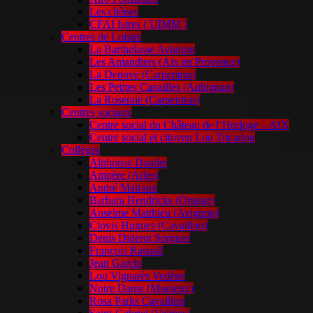
Les chênes
CFAI Istres ( UIMM )
Centres de Loisirs
La Barthelasse Avignon
Les Amandiers (Aix en Provence)
La Denove (Carpentras)
Les Petites Canailles (Aubignan)
La Roseraie (Carpentras)
Centres sociaux
Centre social du Château de l’Horloge – AIX
Centre social et citoyen Lou Tricadou
Collèges
Alphonse Daudet
Ampère (Arles)
André Malraux
Barbara Hendricks (Orange)
Anselme Matthieu (Avignon)
Clovis Hugues (Cavaillon)
Denis Diderot Sorgues
François Raspail
Jean Garcin
Lou Vignarès Vedène
Notre Dame (Monteux)
Rosa Parks Cavaillon