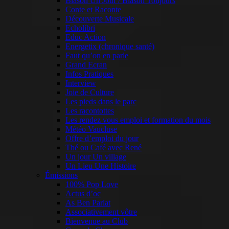
Blason Un Jour / Blason Toujours
Conte et Raconte
Découverte Musicale
Echolibri
Educ Action
Energetix (chronique santé)
Faut qu’on en parle
Grand Ecran
Infos Pratiques
Interview
Joie de Culture
Les pieds dans le parc
Les racontottes
Les rendez vous emploi et formation du mois
Météo Vaucluse
Offre d’emploi du jour
Thé ou Café avec René
Un jour Un village
Un Lieu Une Histoire
Émissions
100% Pop Love
Actus d’oc
As Ben Parlat
Associativement vôtre
Bienvenue au Club