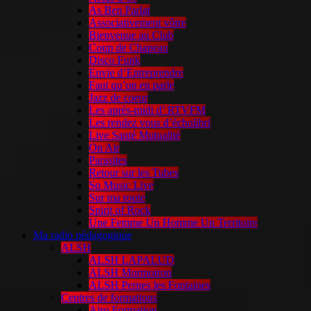
As Ben Parlat
Associativement vôtre
Bienvenue au Club
Coup de Chapeau
Disco Funk
Envie d’Entreprendre
Faut qu’on en parle
Jazz de coeur
Les après-midi d’ RTVFM
Les rendez vous d’écholibri
Live Santé Mutualité
On Air
Parasites
Retour sur les Tubes
So Music Live
Sur ma route
Spirit of Rock
Une Femme Un Homme Un Territoire
Ma radio pédagogique
ALSH
ALSH LAPALUD
ALSH Mormoiron
ALSH Pernes les Fontaines
Centres de formations
Airo Formation