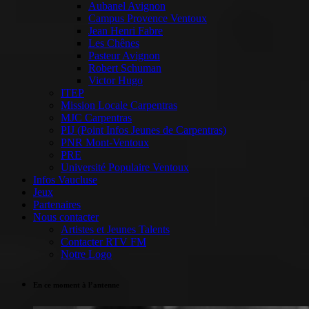
Aubanel Avignon
Campus Provence Ventoux
Jean Henri Fabre
Les Chênes
Pasteur Avignon
Robert Schuman
Victor Hugo
ITEP
Mission Locale Carpentras
MJC Carpentras
PIJ (Point Infos Jeunes de Carpentras)
PNR Mont-Ventoux
PRE
Université Populaire Ventoux
Infos Vaucluse
Jeux
Partenaires
Nous contacter
Artistes et Jeunes Talents
Contacter RTV FM
Notre Logo
En ce moment à l’antenne