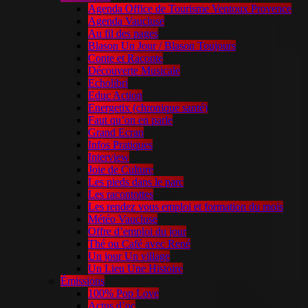
Agenda Office de Tourisme Ventoux Provence
Agenda Vaucluse
Au fil des pages
Blason Un Jour / Blason Toujours
Conte et Raconte
Découverte Musicale
Echolibri
Educ Action
Energetix (chronique santé)
Faut qu’on en parle
Grand Ecran
Infos Pratiques
Interview
Joie de Culture
Les pieds dans le parc
Les racontottes
Les rendez vous emploi et formation du mois
Météo Vaucluse
Offre d’emploi du jour
Thé ou Café avec René
Un jour Un village
Un Lieu Une Histoire
Émissions
100% Pop Love
Actus d’oc