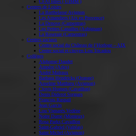
CFAI Istres ( UIMM )
Centres de Loisirs
La Barthelasse Avignon
Les Amandiers (Aix en Provence)
La Denove (Carpentras)
Les Petites Canailles (Aubignan)
La Roseraie (Carpentras)
Centres sociaux
Centre social du Château de l’Horloge – AIX
Centre social et citoyen Lou Tricadou
Collèges
Alphonse Daudet
Ampère (Arles)
André Malraux
Barbara Hendricks (Orange)
Anselme Matthieu (Avignon)
Clovis Hugues (Cavaillon)
Denis Diderot Sorgues
François Raspail
Jean Garcin
Lou Vignarès Vedène
Notre Dame (Monteux)
Rosa Parks Cavaillon
Saint-Gabriel (Valréas)
Saint Michel (Avignon)