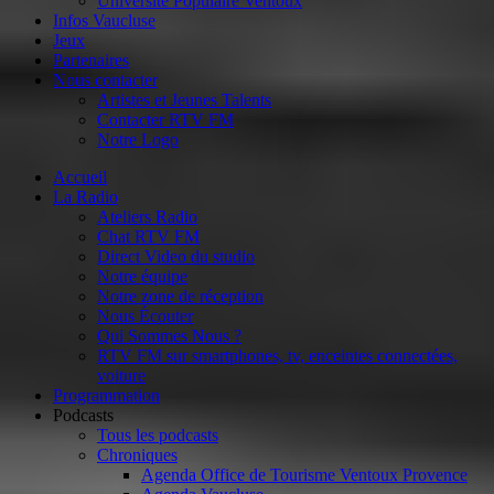
Université Populaire Ventoux
Infos Vaucluse
Jeux
Partenaires
Nous contacter
Artistes et Jeunes Talents
Contacter RTV FM
Notre Logo
Accueil
La Radio
Ateliers Radio
Chat RTV FM
Direct Video du studio
Notre équipe
Notre zone de réception
Nous Écouter
Qui Sommes Nous ?
RTV FM sur smartphones, tv, enceintes connectées,
voiture
Programmation
Podcasts
Tous les podcasts
Chroniques
Agenda Office de Tourisme Ventoux Provence