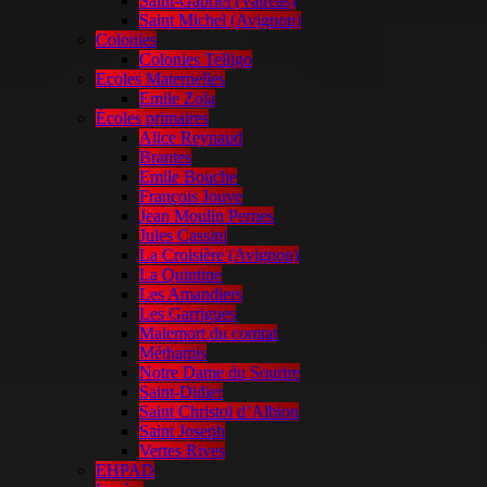
Saint-Gabriel (Valréas)
Saint Michel (Avignon)
Colonies
Colonies Telligo
Ecoles Maternelles
Emile Zola
Écoles primaires
Alice Reynaud
Brantes
Emile Bouche
François Jouve
Jean Moulin Pernes
Jules Cassini
La Croisière (Avignon)
La Quintine
Les Amandiers
Les Garrigues
Malemort du comtat
Méthamis
Notre Dame du Sourire
Saint-Didier
Saint Christol d’Albion
Saint Joseph
Vertes Rives
EHPAD