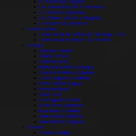
La Barthelasse Avignon
Les Amandiers (Aix en Provence)
La Denove (Carpentras)
Les Petites Canailles (Aubignan)
La Roseraie (Carpentras)
Centres sociaux
Centre social du Château de l’Horloge – AIX
Centre social et citoyen Lou Tricadou
Collèges
Alphonse Daudet
Ampère (Arles)
André Malraux
Barbara Hendricks (Orange)
Anselme Matthieu (Avignon)
Clovis Hugues (Cavaillon)
Denis Diderot Sorgues
François Raspail
Jean Garcin
Lou Vignarès Vedène
Notre Dame (Monteux)
Rosa Parks Cavaillon
Saint-Gabriel (Valréas)
Saint Michel (Avignon)
Colonies
Colonies Telligo