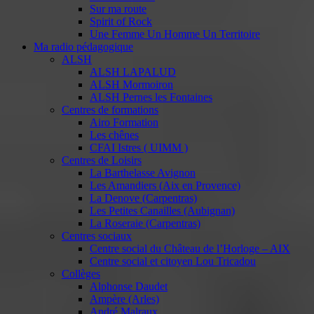
Sur ma route
Spirit of Rock
Une Femme Un Homme Un Territoire
Ma radio pédagogique
ALSH
ALSH LAPALUD
ALSH Mormoiron
ALSH Pernes les Fontaines
Centres de formations
Airo Formation
Les chênes
CFAI Istres ( UIMM )
Centres de Loisirs
La Barthelasse Avignon
Les Amandiers (Aix en Provence)
La Denove (Carpentras)
Les Petites Canailles (Aubignan)
La Roseraie (Carpentras)
Centres sociaux
Centre social du Château de l’Horloge – AIX
Centre social et citoyen Lou Tricadou
Collèges
Alphonse Daudet
Ampère (Arles)
André Malraux