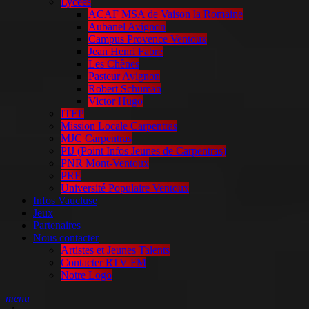
Lycées
ACAF MSA de Vaison la Romaine
Aubanel Avignon
Campus Provence Ventoux
Jean Henri Fabre
Les Chênes
Pasteur Avignon
Robert Schuman
Victor Hugo
ITEP
Mission Locale Carpentras
MJC Carpentras
PIJ (Point Infos Jeunes de Carpentras)
PNR Mont-Ventoux
PRE
Université Populaire Ventoux
Infos Vaucluse
Jeux
Partenaires
Nous contacter
Artistes et Jeunes Talents
Contacter RTV FM
Notre Logo
menu