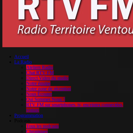
Accueil
La Radio
Ateliers Radio
Chat RTV FM
Direct Video du studio
Notre équipe
Notre zone de réception
Nous Écouter
Qui Sommes Nous ?
RTV FM sur smartphones, tv, enceintes connectées,
voiture
Programmation
Podcasts
Tous les podcasts
Chroniques