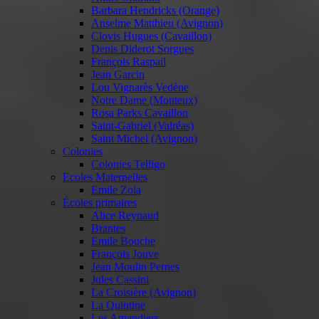
Barbara Hendricks (Orange)
Anselme Matthieu (Avignon)
Clovis Hugues (Cavaillon)
Denis Diderot Sorgues
François Raspail
Jean Garcin
Lou Vignarès Vedène
Notre Dame (Monteux)
Rosa Parks Cavaillon
Saint-Gabriel (Valréas)
Saint Michel (Avignon)
Colonies
Colonies Telligo
Ecoles Maternelles
Emile Zola
Écoles primaires
Alice Reynaud
Brantes
Emile Bouche
François Jouve
Jean Moulin Pernes
Jules Cassini
La Croisière (Avignon)
La Quintine
Les Amandiers