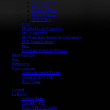
Jean Henri Fabre
Les Chênes
Pasteur Avignon
Robert Schuman
Victor Hugo
ITEP
Mission Locale Carpentras
MJC Carpentras
PIJ (Point Infos Jeunes de Carpentras)
PNR Mont-Ventoux
PRE
Université Populaire Ventoux
Infos Vaucluse
Jeux
Partenaires
Nous contacter
Artistes et Jeunes Talents
Contacter RTV FM
Notre Logo
Accueil
La Radio
Ateliers Radio
Chat RTV FM
Direct Video du studio