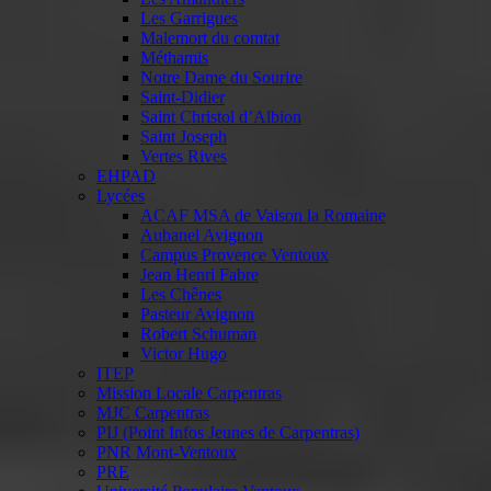
Les Garrigues
Malemort du comtat
Méthamis
Notre Dame du Sourire
Saint-Didier
Saint Christol d’Albion
Saint Joseph
Vertes Rives
EHPAD
Lycées
ACAF MSA de Vaison la Romaine
Aubanel Avignon
Campus Provence Ventoux
Jean Henri Fabre
Les Chênes
Pasteur Avignon
Robert Schuman
Victor Hugo
ITEP
Mission Locale Carpentras
MJC Carpentras
PIJ (Point Infos Jeunes de Carpentras)
PNR Mont-Ventoux
PRE