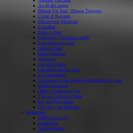
Agenda Vaucluse
Au fil des pages
Blason Un Jour / Blason Toujours
Conte et Raconte
Découverte Musicale
Echolibri
Educ Action
Energetix (chronique santé)
Faut qu’on en parle
Grand Ecran
Infos Pratiques
Interview
Joie de Culture
Les pieds dans le parc
Les racontottes
Les rendez vous emploi et formation du mois
Météo Vaucluse
Offre d’emploi du jour
Thé ou Café avec René
Un jour Un village
Un Lieu Une Histoire
Émissions
100% Pop Love
Actus d’oc
As Ben Parlat