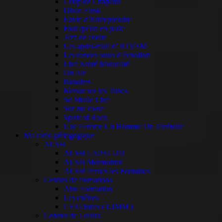
Coup de Chapeau
Disco Funk
Envie d’Entreprendre
Faut qu’on en parle
Jazz de coeur
Les après-midi d’ RTVFM
Les rendez vous d’écholibri
Live Santé Mutualité
On Air
Parasites
Retour sur les Tubes
So Music Live
Sur ma route
Spirit of Rock
Une Femme Un Homme Un Territoire
Ma radio pédagogique
ALSH
ALSH LAPALUD
ALSH Mormoiron
ALSH Pernes les Fontaines
Centres de formations
Airo Formation
Les chênes
CFAI Istres ( UIMM )
Centres de Loisirs