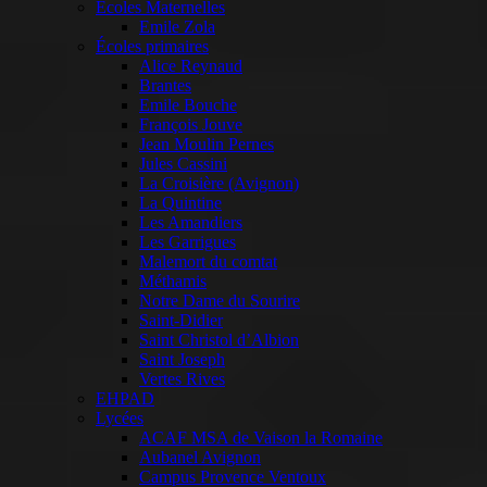
Ecoles Maternelles
Emile Zola
Écoles primaires
Alice Reynaud
Brantes
Emile Bouche
François Jouve
Jean Moulin Pernes
Jules Cassini
La Croisière (Avignon)
La Quintine
Les Amandiers
Les Garrigues
Malemort du comtat
Méthamis
Notre Dame du Sourire
Saint-Didier
Saint Christol d’Albion
Saint Joseph
Vertes Rives
EHPAD
Lycées
ACAF MSA de Vaison la Romaine
Aubanel Avignon
Campus Provence Ventoux