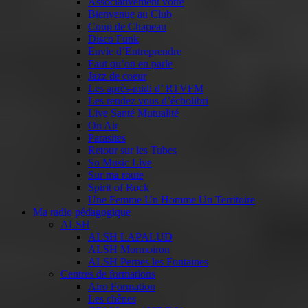
Associativement vôtre
Bienvenue au Club
Coup de Chapeau
Disco Funk
Envie d’Entreprendre
Faut qu’on en parle
Jazz de coeur
Les après-midi d’ RTVFM
Les rendez vous d’écholibri
Live Santé Mutualité
On Air
Parasites
Retour sur les Tubes
So Music Live
Sur ma route
Spirit of Rock
Une Femme Un Homme Un Territoire
Ma radio pédagogique
ALSH
ALSH LAPALUD
ALSH Mormoiron
ALSH Pernes les Fontaines
Centres de formations
Airo Formation
Les chênes