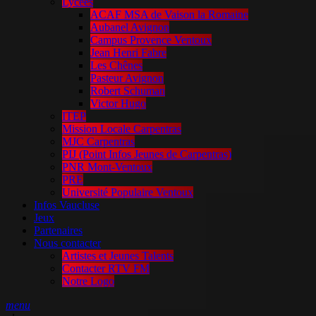
Lycées
ACAF MSA de Vaison la Romaine
Aubanel Avignon
Campus Provence Ventoux
Jean Henri Fabre
Les Chênes
Pasteur Avignon
Robert Schuman
Victor Hugo
ITEP
Mission Locale Carpentras
MJC Carpentras
PIJ (Point Infos Jeunes de Carpentras)
PNR Mont-Ventoux
PRE
Université Populaire Ventoux
Infos Vaucluse
Jeux
Partenaires
Nous contacter
Artistes et Jeunes Talents
Contacter RTV FM
Notre Logo
menu