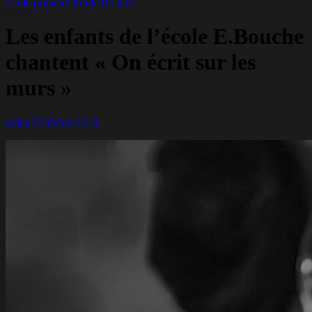
Ecole primaire Emile Bouche
Les enfants de l’école E.Bouche
chantent « On écrit sur les
murs »
today
23 février 2018