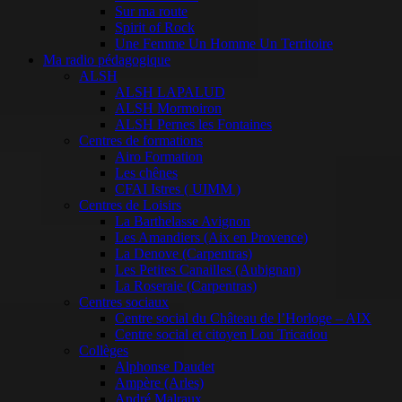
Sur ma route
Spirit of Rock
Une Femme Un Homme Un Territoire
Ma radio pédagogique
ALSH
ALSH LAPALUD
ALSH Mormoiron
ALSH Pernes les Fontaines
Centres de formations
Airo Formation
Les chênes
CFAI Istres ( UIMM )
Centres de Loisirs
La Barthelasse Avignon
Les Amandiers (Aix en Provence)
La Denove (Carpentras)
Les Petites Canailles (Aubignan)
La Roseraie (Carpentras)
Centres sociaux
Centre social du Château de l’Horloge – AIX
Centre social et citoyen Lou Tricadou
Collèges
Alphonse Daudet
Ampère (Arles)
André Malraux