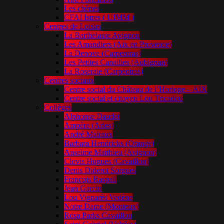
Les chênes
CFAI Istres ( UIMM )
Centres de Loisirs
La Barthelasse Avignon
Les Amandiers (Aix en Provence)
La Denove (Carpentras)
Les Petites Canailles (Aubignan)
La Roseraie (Carpentras)
Centres sociaux
Centre social du Château de l’Horloge – AIX
Centre social et citoyen Lou Tricadou
Collèges
Alphonse Daudet
Ampère (Arles)
André Malraux
Barbara Hendricks (Orange)
Anselme Matthieu (Avignon)
Clovis Hugues (Cavaillon)
Denis Diderot Sorgues
François Raspail
Jean Garcin
Lou Vignarès Vedène
Notre Dame (Monteux)
Rosa Parks Cavaillon