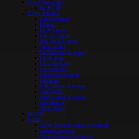
Ecoles Maternelles
Emile Zola
Écoles primaires
Alice Reynaud
Brantes
Emile Bouche
François Jouve
Jean Moulin Pernes
Jules Cassini
La Croisière (Avignon)
La Quintine
Les Amandiers
Les Garrigues
Malemort du comtat
Méthamis
Notre Dame du Sourire
Saint-Didier
Saint Christol d’Albion
Saint Joseph
Vertes Rives
EHPAD
Lycées
ACAF MSA de Vaison la Romaine
Aubanel Avignon
Campus Provence Ventoux