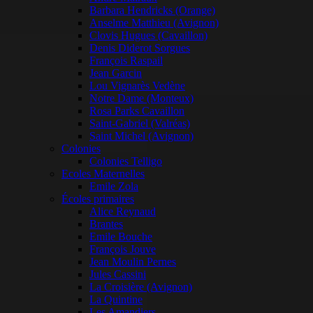
Barbara Hendricks (Orange)
Anselme Matthieu (Avignon)
Clovis Hugues (Cavaillon)
Denis Diderot Sorgues
François Raspail
Jean Garcin
Lou Vignarès Vedène
Notre Dame (Monteux)
Rosa Parks Cavaillon
Saint-Gabriel (Valréas)
Saint Michel (Avignon)
Colonies
Colonies Telligo
Ecoles Maternelles
Emile Zola
Écoles primaires
Alice Reynaud
Brantes
Emile Bouche
François Jouve
Jean Moulin Pernes
Jules Cassini
La Croisière (Avignon)
La Quintine
Les Amandiers