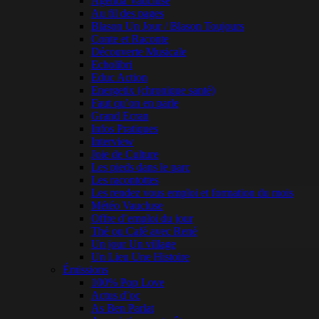
Agenda Vaucluse
Au fil des pages
Blason Un Jour / Blason Toujours
Conte et Raconte
Découverte Musicale
Echolibri
Educ Action
Energetix (chronique santé)
Faut qu’on en parle
Grand Ecran
Infos Pratiques
Interview
Joie de Culture
Les pieds dans le parc
Les racontottes
Les rendez vous emploi et formation du mois
Météo Vaucluse
Offre d’emploi du jour
Thé ou Café avec René
Un jour Un village
Un Lieu Une Histoire
Émissions
100% Pop Love
Actus d’oc
As Ben Parlat