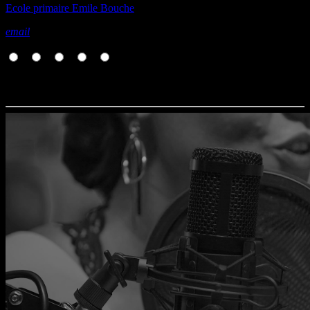
Ecole primaire Emile Bouche
email
Rate it
1
2
3
4
5
Vous aimerez aussi