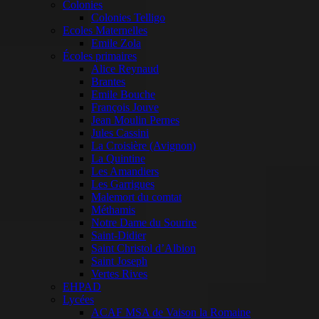
Colonies
Colonies Telligo
Ecoles Maternelles
Emile Zola
Écoles primaires
Alice Reynaud
Brantes
Emile Bouche
François Jouve
Jean Moulin Pernes
Jules Cassini
La Croisière (Avignon)
La Quintine
Les Amandiers
Les Garrigues
Malemort du comtat
Méthamis
Notre Dame du Sourire
Saint-Didier
Saint Christol d’Albion
Saint Joseph
Vertes Rives
EHPAD
Lycées
ACAF MSA de Vaison la Romaine