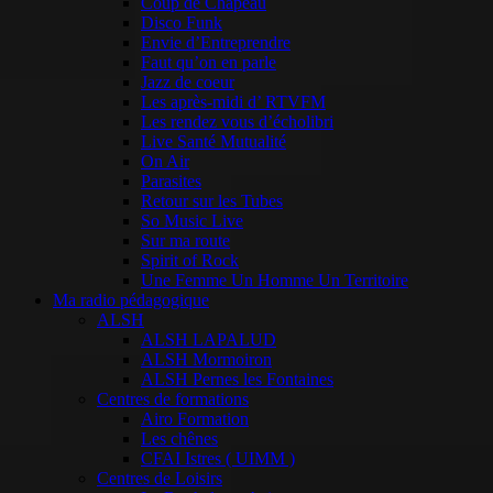
Coup de Chapeau
Disco Funk
Envie d’Entreprendre
Faut qu’on en parle
Jazz de coeur
Les après-midi d’ RTVFM
Les rendez vous d’écholibri
Live Santé Mutualité
On Air
Parasites
Retour sur les Tubes
So Music Live
Sur ma route
Spirit of Rock
Une Femme Un Homme Un Territoire
Ma radio pédagogique
ALSH
ALSH LAPALUD
ALSH Mormoiron
ALSH Pernes les Fontaines
Centres de formations
Airo Formation
Les chênes
CFAI Istres ( UIMM )
Centres de Loisirs