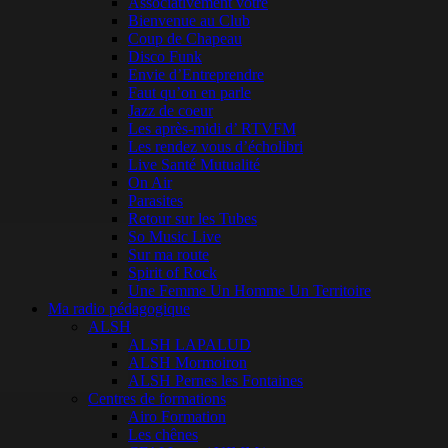
Associativement vôtre
Bienvenue au Club
Coup de Chapeau
Disco Funk
Envie d’Entreprendre
Faut qu’on en parle
Jazz de coeur
Les après-midi d’ RTVFM
Les rendez vous d’écholibri
Live Santé Mutualité
On Air
Parasites
Retour sur les Tubes
So Music Live
Sur ma route
Spirit of Rock
Une Femme Un Homme Un Territoire
Ma radio pédagogique
ALSH
ALSH LAPALUD
ALSH Mormoiron
ALSH Pernes les Fontaines
Centres de formations
Airo Formation
Les chênes