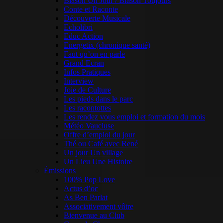
Blason Un Jour / Blason Toujours
Conte et Raconte
Découverte Musicale
Echolibri
Educ Action
Energetix (chronique santé)
Faut qu’on en parle
Grand Ecran
Infos Pratiques
Interview
Joie de Culture
Les pieds dans le parc
Les racontottes
Les rendez vous emploi et formation du mois
Météo Vaucluse
Offre d’emploi du jour
Thé ou Café avec René
Un jour Un village
Un Lieu Une Histoire
Émissions
100% Pop Love
Actus d’oc
As Ben Parlat
Associativement vôtre
Bienvenue au Club