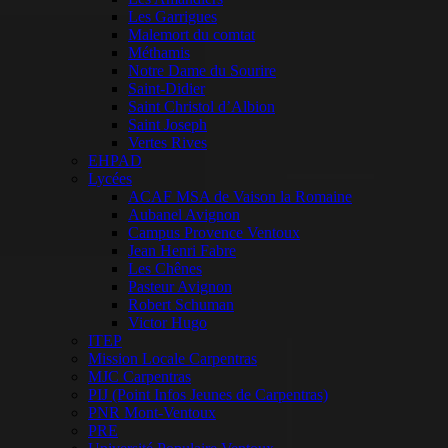
Les Garrigues
Malemort du comtat
Méthamis
Notre Dame du Sourire
Saint-Didier
Saint Christol d’Albion
Saint Joseph
Vertes Rives
EHPAD
Lycées
ACAF MSA de Vaison la Romaine
Aubanel Avignon
Campus Provence Ventoux
Jean Henri Fabre
Les Chênes
Pasteur Avignon
Robert Schuman
Victor Hugo
ITEP
Mission Locale Carpentras
MJC Carpentras
PIJ (Point Infos Jeunes de Carpentras)
PNR Mont-Ventoux
PRE