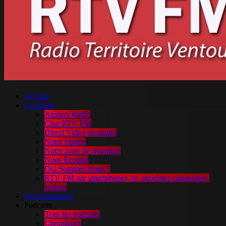
Accueil
La Radio
Ateliers Radio
Chat RTV FM
Direct Video du studio
Notre équipe
Notre zone de réception
Nous Écouter
Qui Sommes Nous ?
RTV FM sur smartphones, tv, enceintes connectées,
voiture
Programmation
Podcasts
Tous les podcasts
Chroniques