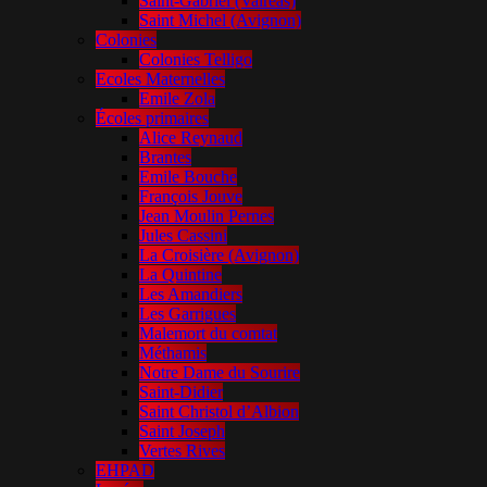
Saint-Gabriel (Valréas)
Saint Michel (Avignon)
Colonies
Colonies Telligo
Ecoles Maternelles
Emile Zola
Écoles primaires
Alice Reynaud
Brantes
Emile Bouche
François Jouve
Jean Moulin Pernes
Jules Cassini
La Croisière (Avignon)
La Quintine
Les Amandiers
Les Garrigues
Malemort du comtat
Méthamis
Notre Dame du Sourire
Saint-Didier
Saint Christol d’Albion
Saint Joseph
Vertes Rives
EHPAD