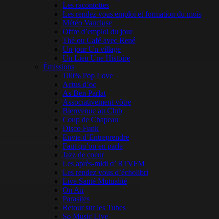
Les racontottes
Les rendez vous emploi et formation du mois
Météo Vaucluse
Offre d’emploi du jour
Thé ou Café avec René
Un jour Un village
Un Lieu Une Histoire
Émissions
100% Pop Love
Actus d’oc
As Ben Parlat
Associativement vôtre
Bienvenue au Club
Coup de Chapeau
Disco Funk
Envie d’Entreprendre
Faut qu’on en parle
Jazz de coeur
Les après-midi d’ RTVFM
Les rendez vous d’écholibri
Live Santé Mutualité
On Air
Parasites
Retour sur les Tubes
So Music Live