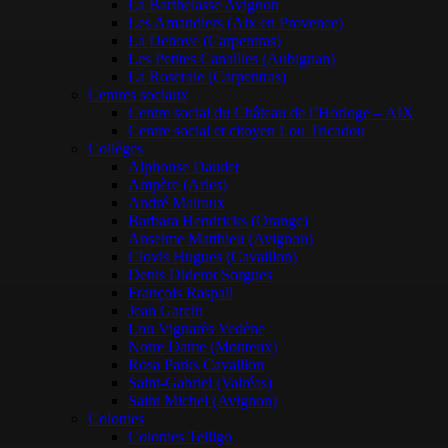
La Barthelasse Avignon
Les Amandiers (Aix en Provence)
La Denove (Carpentras)
Les Petites Canailles (Aubignan)
La Roseraie (Carpentras)
Centres sociaux
Centre social du Château de l’Horloge – AIX
Centre social et citoyen Lou Tricadou
Collèges
Alphonse Daudet
Ampère (Arles)
André Malraux
Barbara Hendricks (Orange)
Anselme Matthieu (Avignon)
Clovis Hugues (Cavaillon)
Denis Diderot Sorgues
François Raspail
Jean Garcin
Lou Vignarès Vedène
Notre Dame (Monteux)
Rosa Parks Cavaillon
Saint-Gabriel (Valréas)
Saint Michel (Avignon)
Colonies
Colonies Telligo