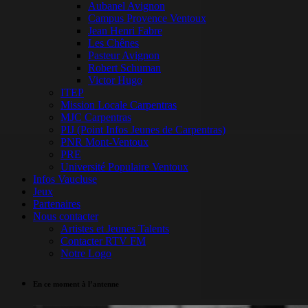
Aubanel Avignon
Campus Provence Ventoux
Jean Henri Fabre
Les Chênes
Pasteur Avignon
Robert Schuman
Victor Hugo
ITEP
Mission Locale Carpentras
MJC Carpentras
PIJ (Point Infos Jeunes de Carpentras)
PNR Mont-Ventoux
PRE
Université Populaire Ventoux
Infos Vaucluse
Jeux
Partenaires
Nous contacter
Artistes et Jeunes Talents
Contacter RTV FM
Notre Logo
En ce moment à l’antenne