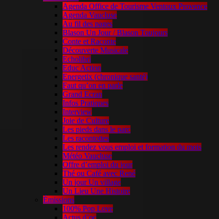
Agenda Office de Tourisme Ventoux Provence
Agenda Vaucluse
Au fil des pages
Blason Un Jour / Blason Toujours
Conte et Raconte
Découverte Musicale
Echolibri
Educ Action
Energetix (chronique santé)
Faut qu’on en parle
Grand Ecran
Infos Pratiques
Interview
Joie de Culture
Les pieds dans le parc
Les racontottes
Les rendez vous emploi et formation du mois
Météo Vaucluse
Offre d’emploi du jour
Thé ou Café avec René
Un jour Un village
Un Lieu Une Histoire
Émissions
100% Pop Love
Actus d’oc