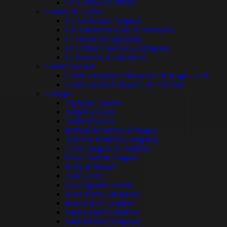
CFAI Istres ( UIMM )
Centres de Loisirs
La Barthelasse Avignon
Les Amandiers (Aix en Provence)
La Denove (Carpentras)
Les Petites Canailles (Aubignan)
La Roseraie (Carpentras)
Centres sociaux
Centre social du Château de l’Horloge – AIX
Centre social et citoyen Lou Tricadou
Collèges
Alphonse Daudet
Ampère (Arles)
André Malraux
Barbara Hendricks (Orange)
Anselme Matthieu (Avignon)
Clovis Hugues (Cavaillon)
Denis Diderot Sorgues
François Raspail
Jean Garcin
Lou Vignarès Vedène
Notre Dame (Monteux)
Rosa Parks Cavaillon
Saint-Gabriel (Valréas)
Saint Michel (Avignon)