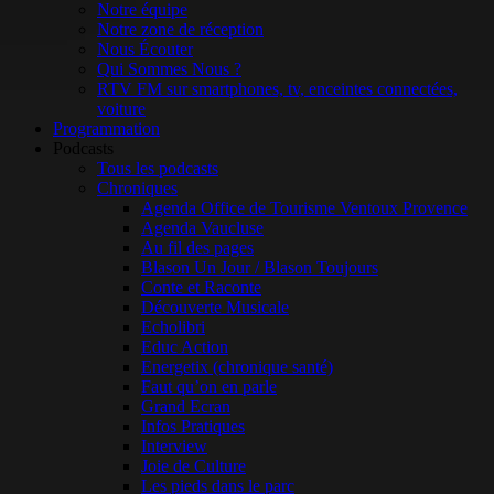
Notre équipe
Notre zone de réception
Nous Écouter
Qui Sommes Nous ?
RTV FM sur smartphones, tv, enceintes connectées,
voiture
Programmation
Podcasts
Tous les podcasts
Chroniques
Agenda Office de Tourisme Ventoux Provence
Agenda Vaucluse
Au fil des pages
Blason Un Jour / Blason Toujours
Conte et Raconte
Découverte Musicale
Echolibri
Educ Action
Energetix (chronique santé)
Faut qu’on en parle
Grand Ecran
Infos Pratiques
Interview
Joie de Culture
Les pieds dans le parc