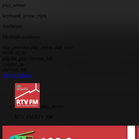
play_arrow
keyboard_arrow_right
Auditeurs:
Meilleurs auditeurs :
skip_previous
play_arrow
skip_next
00:00
00:00
playlist_play
chevron_left
volume_up
chevron_left
Aller à l'album
play_arrow
RTV FM
RTV FM