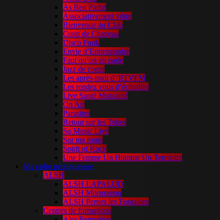
As Ben Parlat
Associativement vôtre
Bienvenue au Club
Coup de Chapeau
Disco Funk
Envie d’Entreprendre
Faut qu’on en parle
Jazz de coeur
Les après-midi d’ RTVFM
Les rendez vous d’écholibri
Live Santé Mutualité
On Air
Parasites
Retour sur les Tubes
So Music Live
Sur ma route
Spirit of Rock
Une Femme Un Homme Un Territoire
Ma radio pédagogique
ALSH
ALSH LAPALUD
ALSH Mormoiron
ALSH Pernes les Fontaines
Centres de formations
Airo Formation