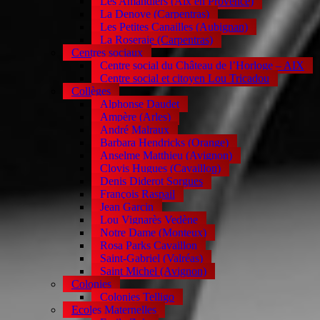
Les Amandiers (Aix en Provence)
La Denove (Carpentras)
Les Petites Canailles (Aubignan)
La Roseraie (Carpentras)
Centres sociaux
Centre social du Château de l’Horloge – AIX
Centre social et citoyen Lou Tricadou
Collèges
Alphonse Daudet
Ampère (Arles)
André Malraux
Barbara Hendricks (Orange)
Anselme Matthieu (Avignon)
Clovis Hugues (Cavaillon)
Denis Diderot Sorgues
François Raspail
Jean Garcin
Lou Vignarès Vedène
Notre Dame (Monteux)
Rosa Parks Cavaillon
Saint-Gabriel (Valréas)
Saint Michel (Avignon)
Colonies
Colonies Telligo
Ecoles Maternelles