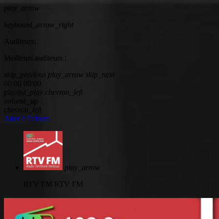
play_arrow
keyboard_arrow_right
Auditeurs:
Meilleurs auditeurs :
skip_previous
play_arrow
skip_next
00:00
00:00
playlist_play
chevron_left
volume_up
chevron_left
Aller à l'album
play_arrow
RTV FM
RTV FM