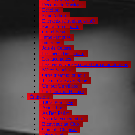
Découverte Musicale
Echolibri
Educ Action
Energetix (chronique santé)
Faut qu’on en parle
Grand Ecran
Infos Pratiques
Interview
Joie de Culture
Les pieds dans le parc
Les racontottes
Les rendez vous emploi et formation du mois
Météo Vaucluse
Offre d’emploi du jour
Thé ou Café avec René
Un jour Un village
Un Lieu Une Histoire
Émissions
100% Pop Love
Actus d’oc
As Ben Parlat
Associativement vôtre
Bienvenue au Club
Coup de Chapeau
Disco Funk