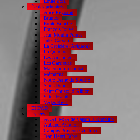
Emile Zola
Écoles primaires
Alice Reynaud
Brantes
Emile Bouche
François Jouve
Jean Moulin Pernes
Jules Cassini
La Croisière (Avignon)
La Quintine
Les Amandiers
Les Garrigues
Malemort du comtat
Méthamis
Notre Dame du Sourire
Saint-Didier
Saint Christol d’Albion
Saint Joseph
Vertes Rives
EHPAD
Lycées
ACAF MSA de Vaison la Romaine
Aubanel Avignon
Campus Provence Ventoux
Jean Henri Fabre