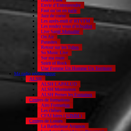
Envie d’Entreprendre
Faut qu’on en parle
Jazz de coeur
Les après-midi d’ RTVFM
Les rendez vous d’écholibri
Live Santé Mutualité
On Air
Parasites
Retour sur les Tubes
So Music Live
Sur ma route
Spirit of Rock
Une Femme Un Homme Un Territoire
Ma radio pédagogique
ALSH
ALSH LAPALUD
ALSH Mormoiron
ALSH Pernes les Fontaines
Centres de formations
Airo Formation
Les chênes
CFAI Istres ( UIMM )
Centres de Loisirs
La Barthelasse Avignon