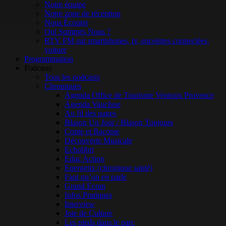
Notre équipe
Notre zone de réception
Nous Écouter
Qui Sommes Nous ?
RTV FM sur smartphones, tv, enceintes connectées,
voiture
Programmation
Podcasts
Tous les podcasts
Chroniques
Agenda Office de Tourisme Ventoux Provence
Agenda Vaucluse
Au fil des pages
Blason Un Jour / Blason Toujours
Conte et Raconte
Découverte Musicale
Echolibri
Educ Action
Energetix (chronique santé)
Faut qu’on en parle
Grand Ecran
Infos Pratiques
Interview
Joie de Culture
Les pieds dans le parc