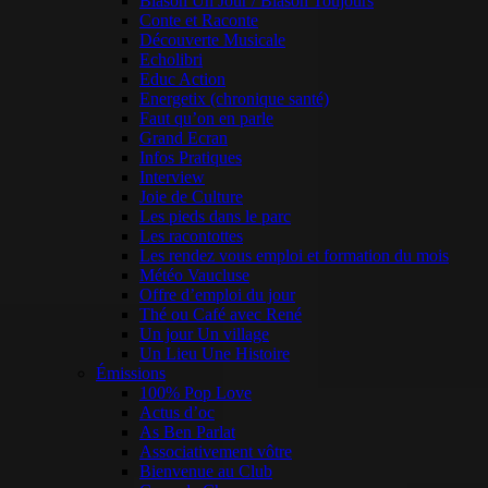
Blason Un Jour / Blason Toujours
Conte et Raconte
Découverte Musicale
Echolibri
Educ Action
Energetix (chronique santé)
Faut qu’on en parle
Grand Ecran
Infos Pratiques
Interview
Joie de Culture
Les pieds dans le parc
Les racontottes
Les rendez vous emploi et formation du mois
Météo Vaucluse
Offre d’emploi du jour
Thé ou Café avec René
Un jour Un village
Un Lieu Une Histoire
Émissions
100% Pop Love
Actus d’oc
As Ben Parlat
Associativement vôtre
Bienvenue au Club