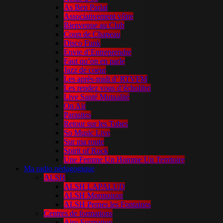
As Ben Parlat
Associativement vôtre
Bienvenue au Club
Coup de Chapeau
Disco Funk
Envie d’Entreprendre
Faut qu’on en parle
Jazz de coeur
Les après-midi d’ RTVFM
Les rendez vous d’écholibri
Live Santé Mutualité
On Air
Parasites
Retour sur les Tubes
So Music Live
Sur ma route
Spirit of Rock
Une Femme Un Homme Un Territoire
Ma radio pédagogique
ALSH
ALSH LAPALUD
ALSH Mormoiron
ALSH Pernes les Fontaines
Centres de formations
Airo Formation