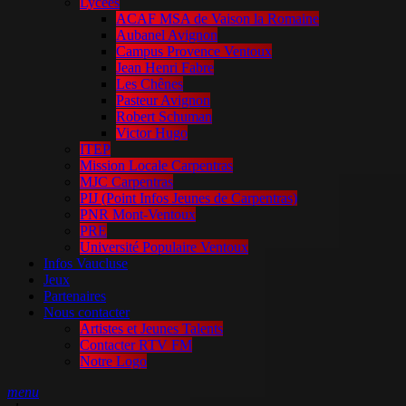
Lycées
ACAF MSA de Vaison la Romaine
Aubanel Avignon
Campus Provence Ventoux
Jean Henri Fabre
Les Chênes
Pasteur Avignon
Robert Schuman
Victor Hugo
ITEP
Mission Locale Carpentras
MJC Carpentras
PIJ (Point Infos Jeunes de Carpentras)
PNR Mont-Ventoux
PRE
Université Populaire Ventoux
Infos Vaucluse
Jeux
Partenaires
Nous contacter
Artistes et Jeunes Talents
Contacter RTV FM
Notre Logo
menu