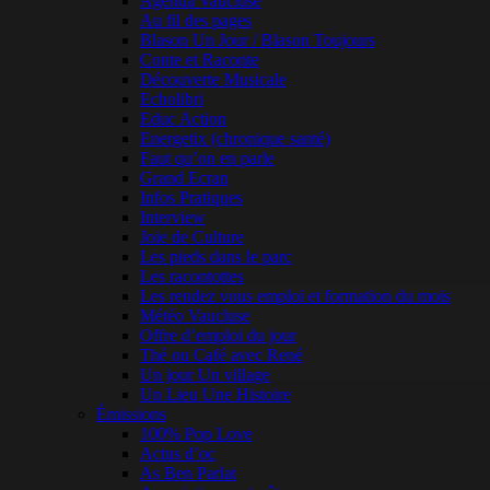
Agenda Vaucluse
Au fil des pages
Blason Un Jour / Blason Toujours
Conte et Raconte
Découverte Musicale
Echolibri
Educ Action
Energetix (chronique santé)
Faut qu’on en parle
Grand Ecran
Infos Pratiques
Interview
Joie de Culture
Les pieds dans le parc
Les racontottes
Les rendez vous emploi et formation du mois
Météo Vaucluse
Offre d’emploi du jour
Thé ou Café avec René
Un jour Un village
Un Lieu Une Histoire
Émissions
100% Pop Love
Actus d’oc
As Ben Parlat