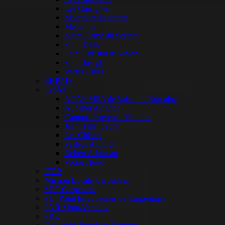
Les Garrigues
Malemort du comtat
Méthamis
Notre Dame du Sourire
Saint-Didier
Saint Christol d’Albion
Saint Joseph
Vertes Rives
EHPAD
Lycées
ACAF MSA de Vaison la Romaine
Aubanel Avignon
Campus Provence Ventoux
Jean Henri Fabre
Les Chênes
Pasteur Avignon
Robert Schuman
Victor Hugo
ITEP
Mission Locale Carpentras
MJC Carpentras
PIJ (Point Infos Jeunes de Carpentras)
PNR Mont-Ventoux
PRE