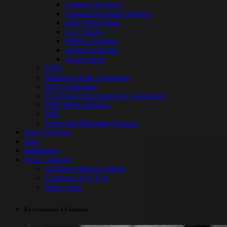
Aubanel Avignon
Campus Provence Ventoux
Jean Henri Fabre
Les Chênes
Pasteur Avignon
Robert Schuman
Victor Hugo
ITEP
Mission Locale Carpentras
MJC Carpentras
PIJ (Point Infos Jeunes de Carpentras)
PNR Mont-Ventoux
PRE
Université Populaire Ventoux
Infos Vaucluse
Jeux
Partenaires
Nous contacter
Artistes et Jeunes Talents
Contacter RTV FM
Notre Logo
En ce moment à l’antenne