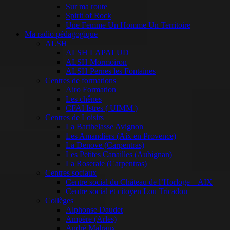
Sur ma route
Spirit of Rock
Une Femme Un Homme Un Territoire
Ma radio pédagogique
ALSH
ALSH LAPALUD
ALSH Mormoiron
ALSH Pernes les Fontaines
Centres de formations
Airo Formation
Les chênes
CFAI Istres ( UIMM )
Centres de Loisirs
La Barthelasse Avignon
Les Amandiers (Aix en Provence)
La Denove (Carpentras)
Les Petites Canailles (Aubignan)
La Roseraie (Carpentras)
Centres sociaux
Centre social du Château de l’Horloge – AIX
Centre social et citoyen Lou Tricadou
Collèges
Alphonse Daudet
Ampère (Arles)
André Malraux