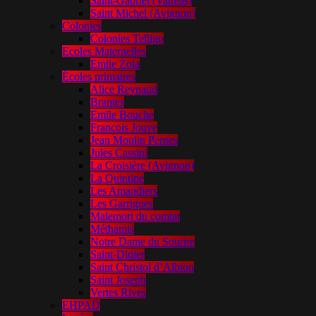
Saint-Gabriel (Valréas)
Saint Michel (Avignon)
Colonies
Colonies Telligo
Ecoles Maternelles
Emile Zola
Écoles primaires
Alice Reynaud
Brantes
Emile Bouche
François Jouve
Jean Moulin Pernes
Jules Cassini
La Croisière (Avignon)
La Quintine
Les Amandiers
Les Garrigues
Malemort du comtat
Méthamis
Notre Dame du Sourire
Saint-Didier
Saint Christol d’Albion
Saint Joseph
Vertes Rives
EHPAD