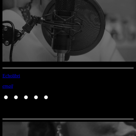
Echolibri
email
Rate it
1
2
3
4
5
Vous aimerez aussi