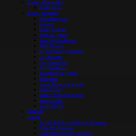
Ecoles Maternelles
Emile Zola
Écoles primaires
Alice Reynaud
Brantes
Emile Bouche
François Jouve
Jean Moulin Pernes
Jules Cassini
La Croisière (Avignon)
La Quintine
Les Amandiers
Les Garrigues
Malemort du comtat
Méthamis
Notre Dame du Sourire
Saint-Didier
Saint Christol d’Albion
Saint Joseph
Vertes Rives
EHPAD
Lycées
ACAF MSA de Vaison la Romaine
Aubanel Avignon
Campus Provence Ventoux