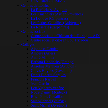
CFAI Istres ( UIMM )
Centres de Loisirs
La Barthelasse Avignon
Les Amandiers (Aix en Provence)
La Denove (Carpentras)
Les Petites Canailles (Aubignan)
La Roseraie (Carpentras)
Centres sociaux
Centre social du Château de l’Horloge – AIX
Centre social et citoyen Lou Tricadou
Collèges
Alphonse Daudet
Ampère (Arles)
André Malraux
Barbara Hendricks (Orange)
Anselme Matthieu (Avignon)
Clovis Hugues (Cavaillon)
Denis Diderot Sorgues
François Raspail
Jean Garcin
Lou Vignarès Vedène
Notre Dame (Monteux)
Rosa Parks Cavaillon
Saint-Gabriel (Valréas)
Saint Michel (Avignon)