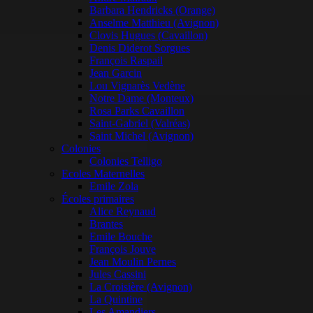
Barbara Hendricks (Orange)
Anselme Matthieu (Avignon)
Clovis Hugues (Cavaillon)
Denis Diderot Sorgues
François Raspail
Jean Garcin
Lou Vignarès Vedène
Notre Dame (Monteux)
Rosa Parks Cavaillon
Saint-Gabriel (Valréas)
Saint Michel (Avignon)
Colonies
Colonies Telligo
Ecoles Maternelles
Emile Zola
Écoles primaires
Alice Reynaud
Brantes
Emile Bouche
François Jouve
Jean Moulin Pernes
Jules Cassini
La Croisière (Avignon)
La Quintine
Les Amandiers