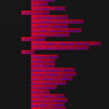
Les chênes
CFAI Istres ( UIMM )
Centres de Loisirs
La Barthelasse Avignon
Les Amandiers (Aix en Provence)
La Denove (Carpentras)
Les Petites Canailles (Aubignan)
La Roseraie (Carpentras)
Centres sociaux
Centre social du Château de l’Horloge – AIX
Centre social et citoyen Lou Tricadou
Collèges
Alphonse Daudet
Ampère (Arles)
André Malraux
Barbara Hendricks (Orange)
Anselme Matthieu (Avignon)
Clovis Hugues (Cavaillon)
Denis Diderot Sorgues
François Raspail
Jean Garcin
Lou Vignarès Vedène
Notre Dame (Monteux)
Rosa Parks Cavaillon