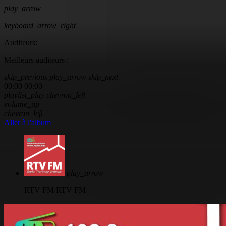
play_arrow
keyboard_arrow_right
Auditeurs:
Meilleurs auditeurs :
skip_previous
play_arrow
skip_next
00:00
00:00
playlist_play
chevron_left
volume_up
chevron_left
Aller à l'album
play_arrow
RTV FM
RTV FM