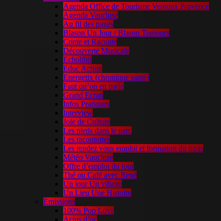
Agenda Office de Tourisme Ventoux Provence
Agenda Vaucluse
Au fil des pages
Blason Un Jour / Blason Toujours
Conte et Raconte
Découverte Musicale
Echolibri
Educ Action
Energetix (chronique santé)
Faut qu’on en parle
Grand Ecran
Infos Pratiques
Interview
Joie de Culture
Les pieds dans le parc
Les racontottes
Les rendez vous emploi et formation du mois
Météo Vaucluse
Offre d’emploi du jour
Thé ou Café avec René
Un jour Un village
Un Lieu Une Histoire
Émissions
100% Pop Love
Actus d’oc