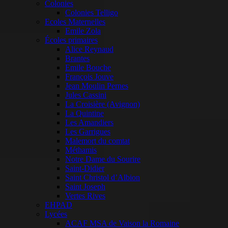
Colonies
Colonies Telligo
Ecoles Maternelles
Emile Zola
Écoles primaires
Alice Reynaud
Brantes
Emile Bouche
François Jouve
Jean Moulin Pernes
Jules Cassini
La Croisière (Avignon)
La Quintine
Les Amandiers
Les Garrigues
Malemort du comtat
Méthamis
Notre Dame du Sourire
Saint-Didier
Saint Christol d’Albion
Saint Joseph
Vertes Rives
EHPAD
Lycées
ACAF MSA de Vaison la Romaine