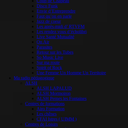
Coup de Chapeau
Disco Funk
Envie d’Entreprendre
Faut qu’on en parle
Jazz de coeur
Les après-midi d’ RTVFM
Les rendez vous d’écholibri
Live Santé Mutualité
On Air
Parasites
Retour sur les Tubes
So Music Live
Sur ma route
Spirit of Rock
Une Femme Un Homme Un Territoire
Ma radio pédagogique
ALSH
ALSH LAPALUD
ALSH Mormoiron
ALSH Pernes les Fontaines
Centres de formations
Airo Formation
Les chênes
CFAI Istres ( UIMM )
Centres de Loisirs