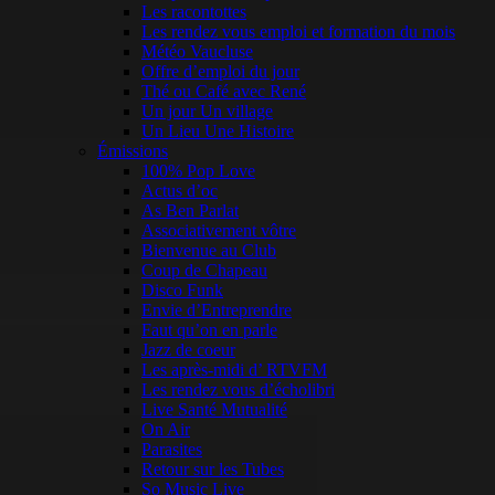
Les racontottes
Les rendez vous emploi et formation du mois
Météo Vaucluse
Offre d’emploi du jour
Thé ou Café avec René
Un jour Un village
Un Lieu Une Histoire
Émissions
100% Pop Love
Actus d’oc
As Ben Parlat
Associativement vôtre
Bienvenue au Club
Coup de Chapeau
Disco Funk
Envie d’Entreprendre
Faut qu’on en parle
Jazz de coeur
Les après-midi d’ RTVFM
Les rendez vous d’écholibri
Live Santé Mutualité
On Air
Parasites
Retour sur les Tubes
So Music Live