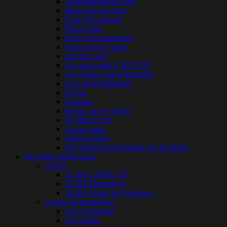
Associativement vôtre
Bienvenue au Club
Coup de Chapeau
Disco Funk
Envie d’Entreprendre
Faut qu’on en parle
Jazz de coeur
Les après-midi d’ RTVFM
Les rendez vous d’écholibri
Live Santé Mutualité
On Air
Parasites
Retour sur les Tubes
So Music Live
Sur ma route
Spirit of Rock
Une Femme Un Homme Un Territoire
Ma radio pédagogique
ALSH
ALSH LAPALUD
ALSH Mormoiron
ALSH Pernes les Fontaines
Centres de formations
Airo Formation
Les chênes