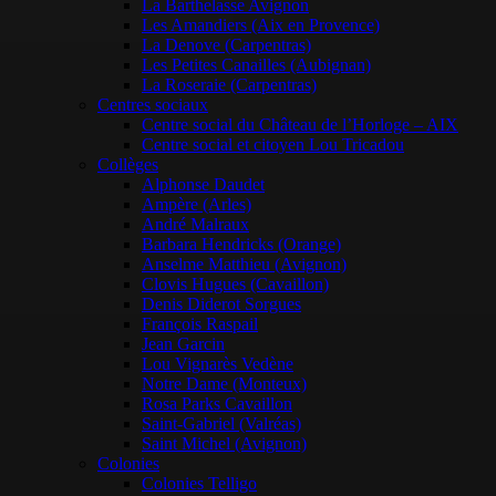
La Barthelasse Avignon
Les Amandiers (Aix en Provence)
La Denove (Carpentras)
Les Petites Canailles (Aubignan)
La Roseraie (Carpentras)
Centres sociaux
Centre social du Château de l’Horloge – AIX
Centre social et citoyen Lou Tricadou
Collèges
Alphonse Daudet
Ampère (Arles)
André Malraux
Barbara Hendricks (Orange)
Anselme Matthieu (Avignon)
Clovis Hugues (Cavaillon)
Denis Diderot Sorgues
François Raspail
Jean Garcin
Lou Vignarès Vedène
Notre Dame (Monteux)
Rosa Parks Cavaillon
Saint-Gabriel (Valréas)
Saint Michel (Avignon)
Colonies
Colonies Telligo