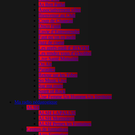
As Ben Parlat
Associativement vôtre
Bienvenue au Club
Coup de Chapeau
Disco Funk
Envie d’Entreprendre
Faut qu’on en parle
Jazz de coeur
Les après-midi d’ RTVFM
Les rendez vous d’écholibri
Live Santé Mutualité
On Air
Parasites
Retour sur les Tubes
So Music Live
Sur ma route
Spirit of Rock
Une Femme Un Homme Un Territoire
Ma radio pédagogique
ALSH
ALSH LAPALUD
ALSH Mormoiron
ALSH Pernes les Fontaines
Centres de formations
Airo Formation