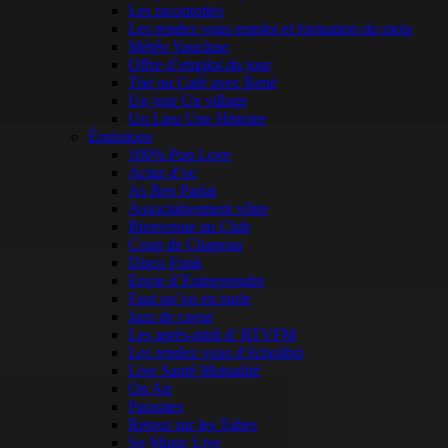
Les racontottes
Les rendez vous emploi et formation du mois
Météo Vaucluse
Offre d’emploi du jour
Thé ou Café avec René
Un jour Un village
Un Lieu Une Histoire
Émissions
100% Pop Love
Actus d’oc
As Ben Parlat
Associativement vôtre
Bienvenue au Club
Coup de Chapeau
Disco Funk
Envie d’Entreprendre
Faut qu’on en parle
Jazz de coeur
Les après-midi d’ RTVFM
Les rendez vous d’écholibri
Live Santé Mutualité
On Air
Parasites
Retour sur les Tubes
So Music Live