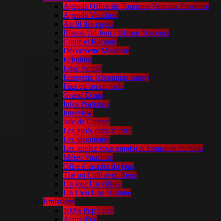
Agenda Office de Tourisme Ventoux Provence
Agenda Vaucluse
Au fil des pages
Blason Un Jour / Blason Toujours
Conte et Raconte
Découverte Musicale
Echolibri
Educ Action
Energetix (chronique santé)
Faut qu’on en parle
Grand Ecran
Infos Pratiques
Interview
Joie de Culture
Les pieds dans le parc
Les racontottes
Les rendez vous emploi et formation du mois
Météo Vaucluse
Offre d’emploi du jour
Thé ou Café avec René
Un jour Un village
Un Lieu Une Histoire
Émissions
100% Pop Love
Actus d’oc