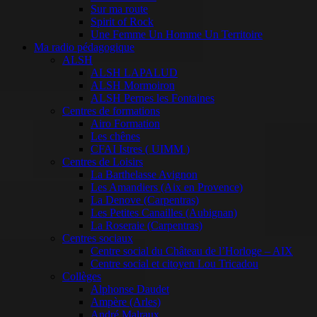
Sur ma route
Spirit of Rock
Une Femme Un Homme Un Territoire
Ma radio pédagogique
ALSH
ALSH LAPALUD
ALSH Mormoiron
ALSH Pernes les Fontaines
Centres de formations
Airo Formation
Les chênes
CFAI Istres ( UIMM )
Centres de Loisirs
La Barthelasse Avignon
Les Amandiers (Aix en Provence)
La Denove (Carpentras)
Les Petites Canailles (Aubignan)
La Roseraie (Carpentras)
Centres sociaux
Centre social du Château de l’Horloge – AIX
Centre social et citoyen Lou Tricadou
Collèges
Alphonse Daudet
Ampère (Arles)
André Malraux