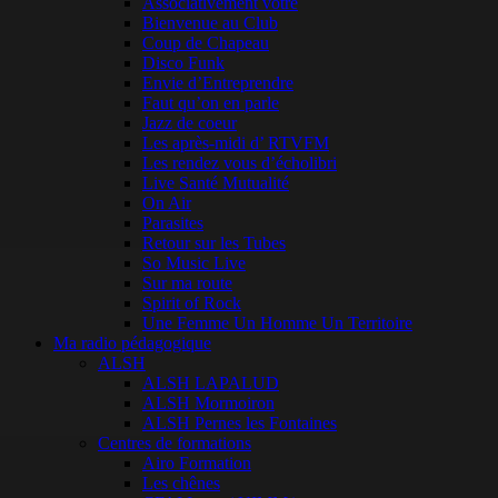
Associativement vôtre
Bienvenue au Club
Coup de Chapeau
Disco Funk
Envie d’Entreprendre
Faut qu’on en parle
Jazz de coeur
Les après-midi d’ RTVFM
Les rendez vous d’écholibri
Live Santé Mutualité
On Air
Parasites
Retour sur les Tubes
So Music Live
Sur ma route
Spirit of Rock
Une Femme Un Homme Un Territoire
Ma radio pédagogique
ALSH
ALSH LAPALUD
ALSH Mormoiron
ALSH Pernes les Fontaines
Centres de formations
Airo Formation
Les chênes