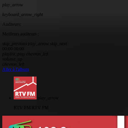
play_arrow
keyboard_arrow_right
Auditeurs:
Meilleurs auditeurs :
skip_previous
play_arrow
skip_next
00:00
00:00
playlist_play
chevron_left
volume_up
chevron_left
Aller à l'album
play_arrow
RTV FM
RTV FM