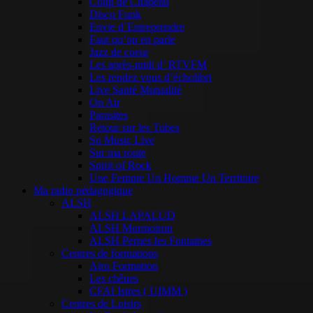
Coup de Chapeau
Disco Funk
Envie d’Entreprendre
Faut qu’on en parle
Jazz de coeur
Les après-midi d’ RTVFM
Les rendez vous d’écholibri
Live Santé Mutualité
On Air
Parasites
Retour sur les Tubes
So Music Live
Sur ma route
Spirit of Rock
Une Femme Un Homme Un Territoire
Ma radio pédagogique
ALSH
ALSH LAPALUD
ALSH Mormoiron
ALSH Pernes les Fontaines
Centres de formations
Airo Formation
Les chênes
CFAI Istres ( UIMM )
Centres de Loisirs