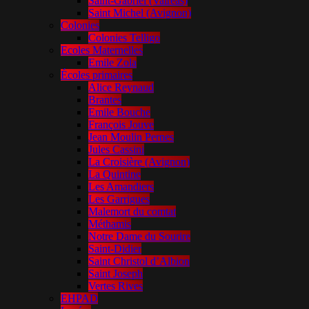
Saint-Gabriel (Valréas)
Saint Michel (Avignon)
Colonies
Colonies Telligo
Ecoles Maternelles
Emile Zola
Écoles primaires
Alice Reynaud
Brantes
Emile Bouche
François Jouve
Jean Moulin Pernes
Jules Cassini
La Croisière (Avignon)
La Quintine
Les Amandiers
Les Garrigues
Malemort du comtat
Méthamis
Notre Dame du Sourire
Saint-Didier
Saint Christol d’Albion
Saint Joseph
Vertes Rives
EHPAD