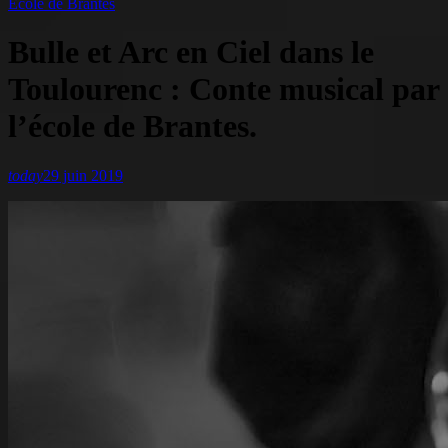
Ecole de Brantes
Bulle et Arc en Ciel dans le
Toulourenc : Conte musical par
l’école de Brantes.
today
29 juin 2019