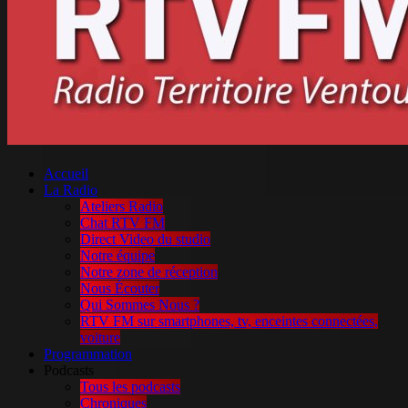
Accueil
La Radio
Ateliers Radio
Chat RTV FM
Direct Video du studio
Notre équipe
Notre zone de réception
Nous Écouter
Qui Sommes Nous ?
RTV FM sur smartphones, tv, enceintes connectées,
voiture
Programmation
Podcasts
Tous les podcasts
Chroniques