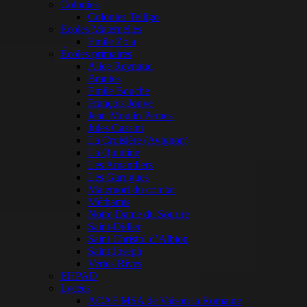
Colonies
Colonies Telligo
Ecoles Maternelles
Emile Zola
Écoles primaires
Alice Reynaud
Brantes
Emile Bouche
François Jouve
Jean Moulin Pernes
Jules Cassini
La Croisière (Avignon)
La Quintine
Les Amandiers
Les Garrigues
Malemort du comtat
Méthamis
Notre Dame du Sourire
Saint-Didier
Saint Christol d’Albion
Saint Joseph
Vertes Rives
EHPAD
Lycées
ACAF MSA de Vaison la Romaine