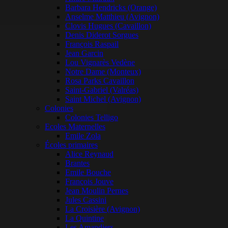
Barbara Hendricks (Orange)
Anselme Matthieu (Avignon)
Clovis Hugues (Cavaillon)
Denis Diderot Sorgues
François Raspail
Jean Garcin
Lou Vignarès Vedène
Notre Dame (Monteux)
Rosa Parks Cavaillon
Saint-Gabriel (Valréas)
Saint Michel (Avignon)
Colonies
Colonies Telligo
Ecoles Maternelles
Emile Zola
Écoles primaires
Alice Reynaud
Brantes
Emile Bouche
François Jouve
Jean Moulin Pernes
Jules Cassini
La Croisière (Avignon)
La Quintine
Les Amandiers