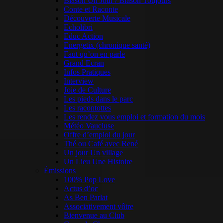
Blason Un Jour / Blason Toujours
Conte et Raconte
Découverte Musicale
Echolibri
Educ Action
Energetix (chronique santé)
Faut qu’on en parle
Grand Ecran
Infos Pratiques
Interview
Joie de Culture
Les pieds dans le parc
Les racontottes
Les rendez vous emploi et formation du mois
Météo Vaucluse
Offre d’emploi du jour
Thé ou Café avec René
Un jour Un village
Un Lieu Une Histoire
Émissions
100% Pop Love
Actus d’oc
As Ben Parlat
Associativement vôtre
Bienvenue au Club