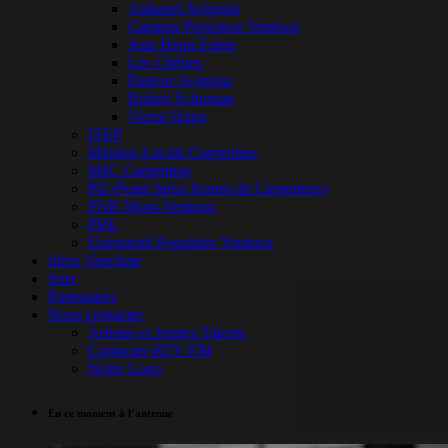
Aubanel Avignon
Campus Provence Ventoux
Jean Henri Fabre
Les Chênes
Pasteur Avignon
Robert Schuman
Victor Hugo
ITEP
Mission Locale Carpentras
MJC Carpentras
PIJ (Point Infos Jeunes de Carpentras)
PNR Mont-Ventoux
PRE
Université Populaire Ventoux
Infos Vaucluse
Jeux
Partenaires
Nous contacter
Artistes et Jeunes Talents
Contacter RTV FM
Notre Logo
En ce moment à l’antenne