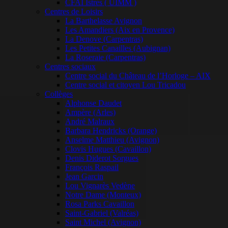
CFAI Istres ( UIMM )
Centres de Loisirs
La Barthelasse Avignon
Les Amandiers (Aix en Provence)
La Denove (Carpentras)
Les Petites Canailles (Aubignan)
La Roseraie (Carpentras)
Centres sociaux
Centre social du Château de l’Horloge – AIX
Centre social et citoyen Lou Tricadou
Collèges
Alphonse Daudet
Ampère (Arles)
André Malraux
Barbara Hendricks (Orange)
Anselme Matthieu (Avignon)
Clovis Hugues (Cavaillon)
Denis Diderot Sorgues
François Raspail
Jean Garcin
Lou Vignarès Vedène
Notre Dame (Monteux)
Rosa Parks Cavaillon
Saint-Gabriel (Valréas)
Saint Michel (Avignon)