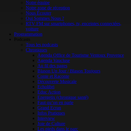
Notre équipe
Notre zone de réception
Nous Écouter
Qui Sommes Nous ?
RTV FM sur smartphones, tv, enceintes connectées,
voiture
Programmation
Podcasts
Tous les podcasts
Chroniques
Agenda Office de Tourisme Ventoux Provence
Agenda Vaucluse
Au fil des pages
Blason Un Jour / Blason Toujours
Conte et Raconte
Découverte Musicale
Echolibri
Educ Action
Energetix (chronique santé)
Faut qu’on en parle
Grand Ecran
Infos Pratiques
Interview
Joie de Culture
Les pieds dans le parc