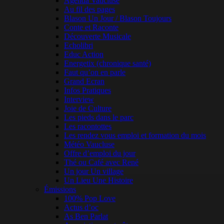
Agenda Vaucluse
Au fil des pages
Blason Un Jour / Blason Toujours
Conte et Raconte
Découverte Musicale
Echolibri
Educ Action
Energetix (chronique santé)
Faut qu’on en parle
Grand Ecran
Infos Pratiques
Interview
Joie de Culture
Les pieds dans le parc
Les racontottes
Les rendez vous emploi et formation du mois
Météo Vaucluse
Offre d’emploi du jour
Thé ou Café avec René
Un jour Un village
Un Lieu Une Histoire
Émissions
100% Pop Love
Actus d’oc
As Ben Parlat