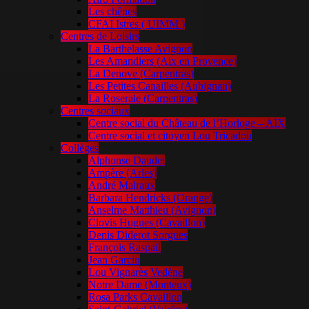
Les chênes
CFAI Istres ( UIMM )
Centres de Loisirs
La Barthelasse Avignon
Les Amandiers (Aix en Provence)
La Denove (Carpentras)
Les Petites Canailles (Aubignan)
La Roseraie (Carpentras)
Centres sociaux
Centre social du Château de l’Horloge – AIX
Centre social et citoyen Lou Tricadou
Collèges
Alphonse Daudet
Ampère (Arles)
André Malraux
Barbara Hendricks (Orange)
Anselme Matthieu (Avignon)
Clovis Hugues (Cavaillon)
Denis Diderot Sorgues
François Raspail
Jean Garcin
Lou Vignarès Vedène
Notre Dame (Monteux)
Rosa Parks Cavaillon