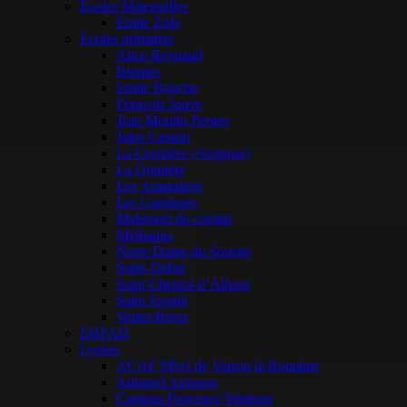
Ecoles Maternelles
Emile Zola
Écoles primaires
Alice Reynaud
Brantes
Emile Bouche
François Jouve
Jean Moulin Pernes
Jules Cassini
La Croisière (Avignon)
La Quintine
Les Amandiers
Les Garrigues
Malemort du comtat
Méthamis
Notre Dame du Sourire
Saint-Didier
Saint Christol d’Albion
Saint Joseph
Vertes Rives
EHPAD
Lycées
ACAF MSA de Vaison la Romaine
Aubanel Avignon
Campus Provence Ventoux