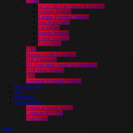
Lycées
ACAF MSA de Vaison la Romaine
Aubanel Avignon
Campus Provence Ventoux
Jean Henri Fabre
Les Chênes
Pasteur Avignon
Robert Schuman
Victor Hugo
ITEP
Mission Locale Carpentras
MJC Carpentras
PIJ (Point Infos Jeunes de Carpentras)
PNR Mont-Ventoux
PRE
Université Populaire Ventoux
Infos Vaucluse
Jeux
Partenaires
Nous contacter
Artistes et Jeunes Talents
Contacter RTV FM
Notre Logo
menu