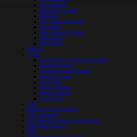
Les Garrigues
Malemort du comtat
Méthamis
Notre Dame du Sourire
Saint-Didier
Saint Christol d’Albion
Saint Joseph
Vertes Rives
EHPAD
Lycées
ACAF MSA de Vaison la Romaine
Aubanel Avignon
Campus Provence Ventoux
Jean Henri Fabre
Les Chênes
Pasteur Avignon
Robert Schuman
Victor Hugo
ITEP
Mission Locale Carpentras
MJC Carpentras
PIJ (Point Infos Jeunes de Carpentras)
PNR Mont-Ventoux
PRE