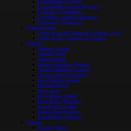
La Barthelasse Avignon
Les Amandiers (Aix en Provence)
La Denove (Carpentras)
Les Petites Canailles (Aubignan)
La Roseraie (Carpentras)
Centres sociaux
Centre social du Château de l’Horloge – AIX
Centre social et citoyen Lou Tricadou
Collèges
Alphonse Daudet
Ampère (Arles)
André Malraux
Barbara Hendricks (Orange)
Anselme Matthieu (Avignon)
Clovis Hugues (Cavaillon)
Denis Diderot Sorgues
François Raspail
Jean Garcin
Lou Vignarès Vedène
Notre Dame (Monteux)
Rosa Parks Cavaillon
Saint-Gabriel (Valréas)
Saint Michel (Avignon)
Colonies
Colonies Telligo